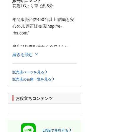
販売店コメント
花巻I.Cより車で約5分
年間販売台数450台以上!信頼と安
心のJU適正販売店!http://e-
rhs.com/
当店は軽自動車からクロカン・
4WD、ミニバン・1BOXカーまで
続きを読む
全メーカーの幅広い車種を取り揃
えております。
販売店ページを見る
全車6ヶ月・5000km保証付販売な
販売店の在庫一覧を見る
ので、安心してお買い上げいただ
けます!
お見積りもカーセンサーnetやお電
お役立ちコンテンツ
話・FAXから無料でお出し致しま
すのでお気軽にご相談下さい。
自社整備工場も完備しており、ア
フターフォローもお任せ下さい。
また、高価買取も実施しておりま
LINEで共有する