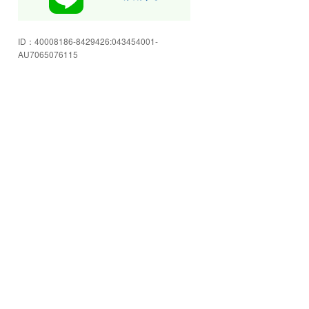
す。是非ご相談下さい!
信頼と安心のJU適正販売店!当店展
示場では常時50台以上の在庫を展
ID：
40008186-8429426:043454001-
示しており、全車に走行距離及び
AU7065076115
修復歴を明示しております。
豊富な在庫で満足をご提供してお
ります。1979年創業!長年の実績と
経験からお客様に安心と満足をご
提供いたします。
自社整備工場も完備しており、経
験豊富なベテラン整備士がお客様
のお車をフルサポートいたしま
す。お気軽にご来店ください!
キッズスペース完備♪DVDや絵
本、ぬりえをご用意してます☆買
取や新車・中古車の注文販売も勿
論OK!何でも気軽にご相談下さい!