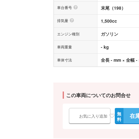
車台番号
末尾（198）
排気量
1,500cc
ガソリン
エンジン種別
- kg
車両重量
全長 - mm × 全幅 -
車体寸法
この車両についてのお問合せ
無
在
お気に入り追加
料