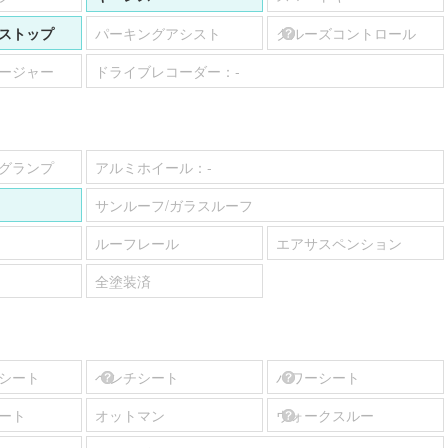
ストップ
パーキングアシスト
クルーズコントロール
ージャー
ドライブレコーダー：
-
グランプ
アルミホイール：
-
サンルーフ/ガラスルーフ
ルーフレール
エアサスペンション
全塗装済
シート
ベンチシート
パワーシート
ート
オットマン
ウォークスルー