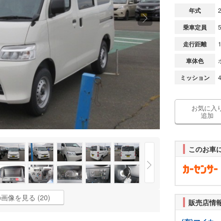
年式
乗車定員
走行距離
車体色
ミッション
お気に入
追加
このお車
画像を見る (20)
販売店情