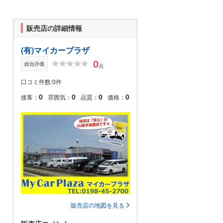
販売店の詳細情報
(有)マイカープラザ
0
総合評価
点
口コミ件数:0件
0
0
0
0
接客：
雰囲気：
品質：
価格：
販売店の地図を見る