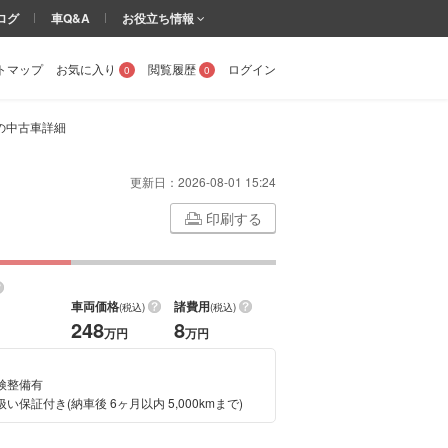
ログ
車Q&A
お役立ち情報
トマップ
お気に入り
閲覧履歴
ログイン
0
0
D の中古車詳細
更新日：
2026-08-01 15:24
印刷する
車両価格
諸費用
(税込)
(税込)
248
8
万円
万円
検整備有
い保証付き(納車後 6ヶ月以内 5,000kmまで)