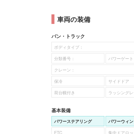
車両の装備
バン・トラック
ボディタイプ：
分類番号：
パワーゲート
クレーン：
保冷
サイドドア
荷台幌付き
ラッシングレ
基本装備
パワーステアリング
パワーウィン
ETC
集中ドアロッ