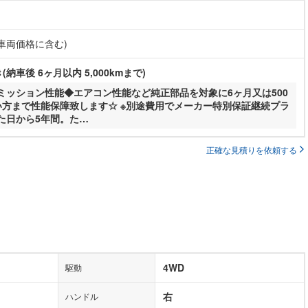
(車両価格に含む)
納車後 6ヶ月以内 5,000kmまで)
ミッション性能◆エアコン性能など純正部品を対象に6ヶ月又は500
い方まで性能保障致します☆ ※別途費用でメーカー特別保証継続プラ
た日から5年間。た…
正確な見積りを依頼する
4WD
駆動
右
ハンドル