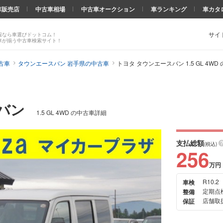
車販売店
中古車相場
中古車オークション
車ランキング
車カタ
サイ
報なら車選びドットコム！
車が揃う中古車検索サイト！
古車
タウンエースバン 岩手県の中古車
トヨタ タウンエースバン 1.5 GL 4W
スバン
1.5 GL 4WD の中古車詳細
支払総額
(税込)
256
万円
R10.2
車検
次の
定期点
整備
画像
店舗取扱
保証