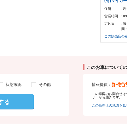
(有)マイカ
住所
: 
営業時間
: 
定休日
:
間
この販売店の
このお車について
状態確認
その他
情報提供：
この車両のお問合せは
サーから届きます。
する
この販売店の地図を見