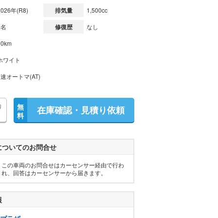
2026年(R8)
排気量
1,500cc
5名
修復歴
なし
10km
ホワイト
4速オートマ(AT)
り
無
在庫確認・見積り依頼
料
についてのお問合せ
この車両のお問合せはカーセンサー経由で行わ
れ、回答はカーセンサーから届きます。
報