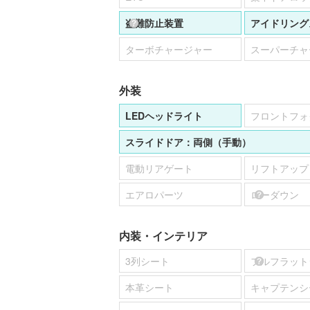
盗難防止装置
アイドリング
ターボチャージャー
スーパーチャ
外装
LEDヘッドライト
フロントフォ
スライドドア：
両側（手動）
電動リアゲート
リフトアップ
エアロパーツ
ローダウン
内装・インテリア
3列シート
フルフラット
本革シート
キャプテンシ