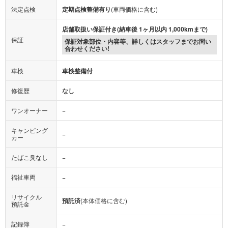
法定点検
定期点検整備有り
(車両価格に含む)
店舗取扱い保証付き(納車後 1ヶ月以内 1,000kmまで)
保証
保証対象部位・内容等、詳しくはスタッフまでお問い
合わせください!
車検
車検整備付
修復歴
なし
ワンオーナー
−
キャンピング
−
カー
たばこ臭なし
−
福祉車両
−
リサイクル
預託済
(本体価格に含む)
預託金
記録簿
−