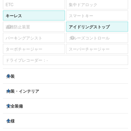
ETC
集中ドアロック
キーレス
スマートキー
盗難防止装置
アイドリングストップ
パーキングアシスト
クルーズコントロール
ターボチャージャー
スーパーチャージャー
ドライブレコーダー：
-
外装
ヘッドライト
フロントフォグランプ
内装・インテリア
アルミホイール：
-
3列シート
フルフラットシート
安全装備
スライドドア：
-
ベンチシート
パワーシート
トラクションコントロール
仕様
サンルーフ/ガラスルーフ
本革シート
キャプテンシート
レーンキープアシスト
横滑り防止装置