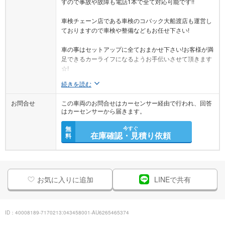
すので事故や故障も電話1本で全て対応可能です!!
車検チェーン店である車検のコバック大船渡店も運営し
ておりますので車検や整備などもお任せ下さい!
車の事はセットアップに全ておまかせ下さい!お客様が満
足できるカーライフになるようお手伝いさせて頂きます
☆!
続きを読む
お問合せ
この車両のお問合せはカーセンサー経由で行われ、回答
はカーセンサーから届きます。
無
今すぐ
在庫確認・見積り依頼
料
お気に入りに追加
LINEで共有
ID：40008189-7170213:043458001-AU6265465374