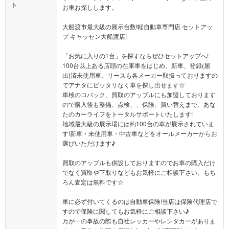
ト
お車お探しします。
大船渡市最大級の展示台数!軽自動車専門店 セットアッ
プ キャッセン大船渡店!
「お気に入りの1台」を探すならぜひセットアップへ!
100台以上ある店頭の在庫車をはじめ、新車、登録(届
出)済未使用車、リースも各メーカー取扱っておりますの
でアナタにピッタリなく車を探し出せます☆
車検のコバック、買取のアップルにも加盟しております
ので購入後も整備、点検、、保険、買い替えまで、あな
たのカーライフをトータルサポートいたします!
地域最大級の展示場には約100台の車が展示されていま
す!新車・未使用車・中古車などをオールメーカーからお
選びいただけます♪
買取のアップルも併設しておりますのでお車の購入だけ
でなく買取や下取りなどもお気軽にご相談下さい。もち
ろん査定は無料です☆
車に必ず付いてくるのは自動車保険!当店は保険代理店で
すので保険に関してもお気軽にご相談下さい♪
万が一の事故の際も自社レッカーやレンタカーがありま