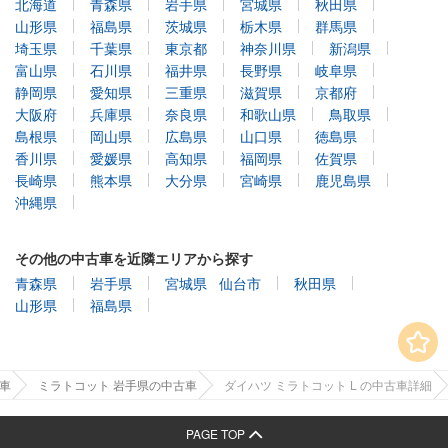
北海道
青森県
岩手県
宮城県
秋田県
山形県
福島県
茨城県
栃木県
群馬県
埼玉県
千葉県
東京都
神奈川県
新潟県
富山県
石川県
福井県
長野県
岐阜県
静岡県
愛知県
三重県
滋賀県
京都府
大阪府
兵庫県
奈良県
和歌山県
鳥取県
島根県
岡山県
広島県
山口県
徳島県
香川県
愛媛県
高知県
福岡県
佐賀県
長崎県
熊本県
大分県
宮崎県
鹿児島県
沖縄県
その他の中古車を近隣エリアから探す
青森県
岩手県
宮城県
仙台市
秋田県
山形県
福島県
車
ミラトコット 岩手県の中古車
ダイハツ ミラトコット L の中古車詳細
PAGE TOP