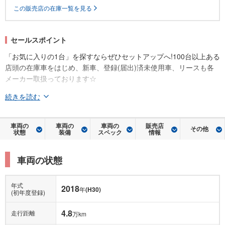
この販売店の在庫一覧を見る
セールスポイント
「お気に入りの1台」を探すならぜひセットアップへ!100台以上ある
店頭の在庫車をはじめ、新車、登録(届出)済未使用車、リースも各
メーカー取扱っております☆
続きを読む
車両の
車両の
車両の
販売店
その他
状態
装備
スペック
情報
車両の状態
年式
2018
年
(H30)
(初年度登録)
4.8
走行距離
万km