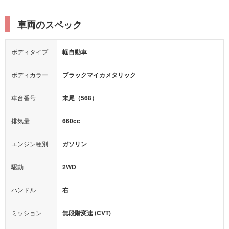
電動リアゲート
リフトアップ
寒冷地仕様
オットマン
ウォークスルー
衝突被害軽減プレーキ
衝突安全ボディー
ルーフレール
エアサスペンション
車両のスペック
シートヒーター
シートエアコン
障害物センサー
全周囲カメラ
エアロパーツ
ローダウン
カーナビ：
-
ボディタイプ
軽自動車
カメラ：
-
全塗装済
テレビ：
-
エアバッグ：
4エアバッグ
ボディカラー
ブラックマイカメタリック
映像：
-
衝撃緩和ヘッドレスト
車台番号
末尾（568）
オーディオ：
-
モニター：
-
排気量
660cc
ミュージックプレイヤー接続可
ABS
サポカー
エンジン種別
ガソリン
後席モニター
1500W給電
アクセル踏み間違い（誤発進）防止装置
駆動
2WD
アダプティブクルーズコントロール
ハンドル
右
ヒルディセントコントロール
オートマチックハイビーム
ミッション
無段階変速 (CVT)