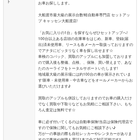
ト
お車お探しします。
大船渡市最大級の展示台数!軽自動車専門店 セットアッ
プ キャッセン大船渡店!
「お気に入りの1台」を探すならぜひセットアップへ!
100台以上ある店頭の在庫車をはじめ、新車、登録(届
出)済未使用車、リースも各メーカー取扱っておりますの
でアナタにピッタリなく車を探し出せます☆
車検のコバック、買取のアップルにも加盟しております
ので購入後も整備、点検、、保険、買い替えまで、あな
たのカーライフをトータルサポートいたします!
地域最大級の展示場には約100台の車が展示されていま
す!新車・未使用車・中古車などをオールメーカーからお
選びいただけます♪
買取のアップルも併設しておりますのでお車の購入だけ
でなく買取や下取りなどもお気軽にご相談下さい。もち
ろん査定は無料です☆
車に必ず付いてくるのは自動車保険!当店は保険代理店で
すので保険に関してもお気軽にご相談下さい♪
万が一の事故の際も自社レッカーやレンタカーがありま
すので事故や故障も電話1本で全て対応可能です!!