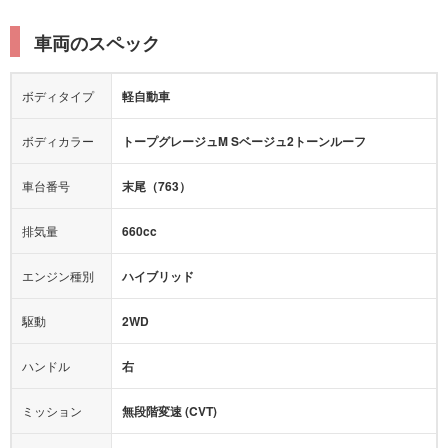
電動リアゲート
リフトアップ
寒冷地仕様
オットマン
ウォークスルー
衝突被害軽減プレーキ
衝突安全ボディー
ルーフレール
エアサスペンション
車両のスペック
シートヒーター
シートエアコン
障害物センサー
全周囲カメラ
エアロパーツ
ローダウン
カーナビ：
-
ボディタイプ
軽自動車
カメラ：
-
全塗装済
テレビ：
-
エアバッグ：
4エアバッグ
ボディカラー
トープグレージュM Sベージュ2トーンルーフ
映像：
-
衝撃緩和ヘッドレスト
車台番号
末尾（763）
オーディオ：
-
モニター：
-
排気量
660cc
ミュージックプレイヤー接続可
ABS
サポカー
エンジン種別
ハイブリッド
後席モニター
1500W給電
アクセル踏み間違い（誤発進）防止装置
駆動
2WD
アダプティブクルーズコントロール
ハンドル
右
ヒルディセントコントロール
オートマチックハイビーム
ミッション
無段階変速 (CVT)