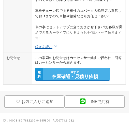
車検チェーン店である車検のコバック大船渡店も運営し
ておりますので車検や整備などもお任せ下さい!
車の事はセットアップに全ておまかせ下さい!お客様が満
足できるカーライフになるようお手伝いさせて頂きます
☆!
続きを読む
お問合せ
この車両のお問合せはカーセンサー経由で行われ、回答
はカーセンサーから届きます。
無
今すぐ
在庫確認・見積り依頼
料
お気に入りに追加
LINEで共有
ID：40008189-7882209:043458001-AU6677121232