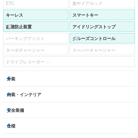
ETC
集中ドアロック
キーレス
スマートキー
盗難防止装置
アイドリングストップ
パーキングアシスト
クルーズコントロール
ターボチャージャー
スーパーチャージャー
ドライブレコーダー：
-
外装
LEDヘッドライト
フロントフォグランプ
内装・インテリア
アルミホイール：
-
3列シート
フルフラットシート
安全装備
スライドドア：
両側（電動）
ベンチシート
パワーシート
トラクションコントロール
仕様
サンルーフ/ガラスルーフ
本革シート
キャプテンシート
レーンキープアシスト
横滑り防止装置