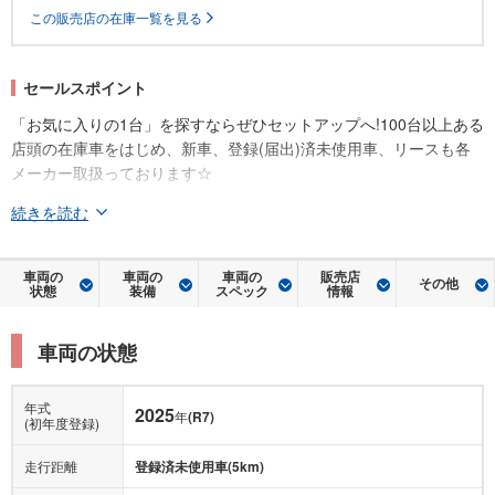
この販売店の在庫一覧を見る
セールスポイント
「お気に入りの1台」を探すならぜひセットアップへ!100台以上ある
店頭の在庫車をはじめ、新車、登録(届出)済未使用車、リースも各
メーカー取扱っております☆
続きを読む
車両の
車両の
車両の
販売店
その他
状態
装備
スペック
情報
車両の状態
年式
2025
年
(R7)
(初年度登録)
走行距離
登録済未使用車(5km)