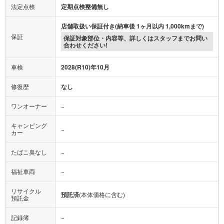
法定点検
定期点検整備無し
店舗取扱い保証付き(納車後 1ヶ月以内 1,000kmまで)
保証
保証対象部位・内容等、詳しくはスタッフまでお問い
合わせください!
車検
2028(R10)年10月
修復歴
なし
ワンオーナー
−
キャンピング
−
カー
たばこ臭なし
−
福祉車両
−
リサイクル
預託済
(本体価格に含む)
預託金
記録簿
−