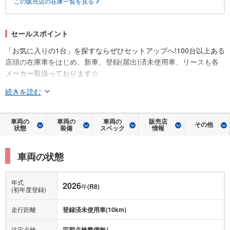
この販売店の在庫一覧を見る
セールスポイント
「お気に入りの1台」を探すならぜひセットアップへ!100台以上ある
店頭の在庫車をはじめ、新車、登録(届出)済未使用車、リースも各
メーカー取扱っております☆
続きを読む
車両の
車両の
車両の
販売店
その他
状態
装備
スペック
情報
車両の状態
年式
2026
年
(R8)
(初年度登録)
走行距離
登録済未使用車(10km)
法定点検
定期点検整備無し