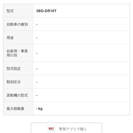
型式
3BD-DR16T
自動車の種別
-
用途
-
自家用・事業
-
用の別
型式指定
-
類別区分
-
原動機の型式
-
最大積載量
- kg
専用アプリで開く