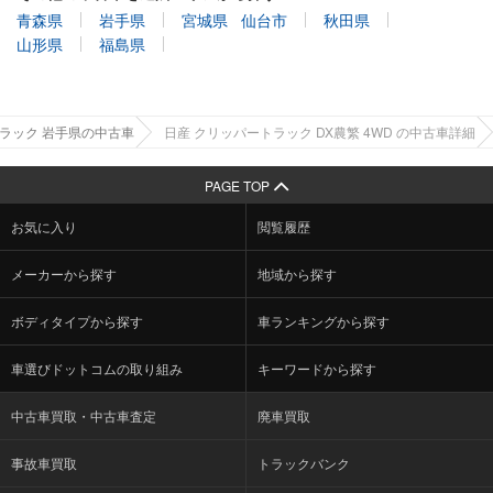
青森県
岩手県
宮城県
仙台市
秋田県
山形県
福島県
ラック 岩手県の中古車
日産 クリッパートラック DX農繁 4WD の中古車詳細
PAGE TOP
お気に入り
閲覧履歴
メーカーから探す
地域から探す
ボディタイプから探す
車ランキングから探す
車選びドットコムの取り組み
キーワードから探す
中古車買取・中古車査定
廃車買取
事故車買取
トラックバンク