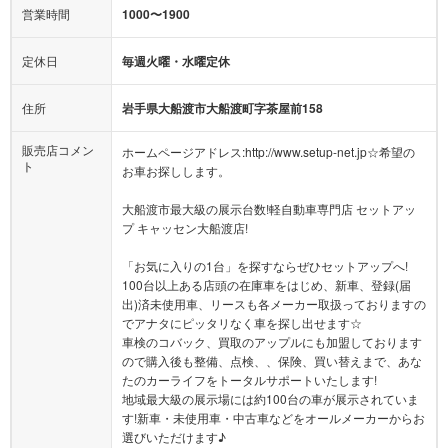
営業時間
1000〜1900
定休日
毎週火曜・水曜定休
住所
岩手県大船渡市大船渡町字茶屋前158
販売店コメン
ホームページアドレス:http://www.setup-net.jp☆希望の
ト
お車お探しします。
大船渡市最大級の展示台数!軽自動車専門店 セットアッ
プ キャッセン大船渡店!
「お気に入りの1台」を探すならぜひセットアップへ!
100台以上ある店頭の在庫車をはじめ、新車、登録(届
出)済未使用車、リースも各メーカー取扱っておりますの
でアナタにピッタリなく車を探し出せます☆
車検のコバック、買取のアップルにも加盟しております
ので購入後も整備、点検、、保険、買い替えまで、あな
たのカーライフをトータルサポートいたします!
地域最大級の展示場には約100台の車が展示されていま
す!新車・未使用車・中古車などをオールメーカーからお
選びいただけます♪