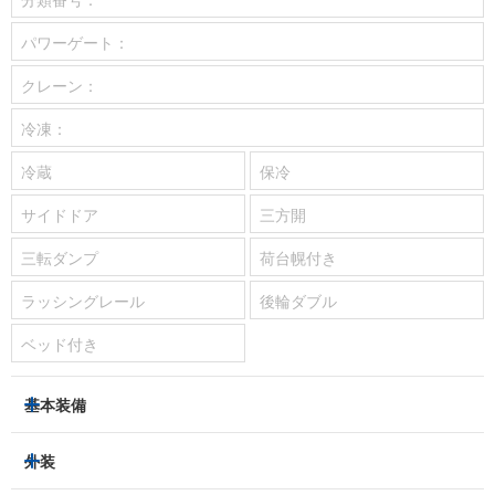
パワーゲート：
クレーン：
冷凍：
冷蔵
保冷
サイドドア
三方開
三転ダンプ
荷台幌付き
ラッシングレール
後輪ダブル
ベッド付き
基本装備
パワーステアリング
パワーウィンドウ
外装
エアコン：
あり