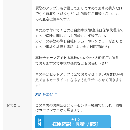
買取のアップルも併設しておりますのでお車の購入だけ
でなく買取や下取りなどもお気軽にご相談下さい。もち
ろん査定は無料です☆
車に必ず付いてくるのは自動車保険!当店は保険代理店で
すので保険に関してもお気軽にご相談下さい♪
万が一の事故の際も自社レッカーやレンタカーがありま
すので事故や故障も電話1本で全て対応可能です!!
車検チェーン店である車検のコバック大船渡店も運営し
ておりますので車検や整備などもお任せ下さい!
車の事はセットアップに全ておまかせ下さい!お客様が満
足できるカーライフになるようお手伝いさせて頂きます
☆!
続きを読む
お問合せ
この車両のお問合せはカーセンサー経由で行われ、回答
はカーセンサーから届きます。
無
今すぐ
在庫確認・見積り依頼
料