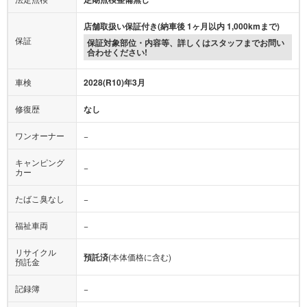
店舗取扱い保証付き(納車後 1ヶ月以内 1,000kmまで)
保証
保証対象部位・内容等、詳しくはスタッフまでお問い
合わせください!
車検
2028(R10)年3月
修復歴
なし
ワンオーナー
−
キャンピング
−
カー
たばこ臭なし
−
福祉車両
−
リサイクル
預託済
(本体価格に含む)
預託金
記録簿
−