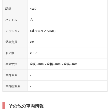
アクセル踏み間違い（誤発進）防止装置
駆動
4WD
アダプティブクルーズコントロール
ハンドル
右
ヒルディセントコントロール
オートマチックハイビーム
ミッション
5速マニュアル(MT)
乗車定員
2名
ドア数
2ドア
車体寸法
全長 - mm × 全幅 - mm × 全高 - mm
車両重量
-
車両総重量
-
その他の車両情報