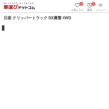
0
0
お気に入り
履歴
メニュー
日産 クリッパートラック DX農繁 4WD