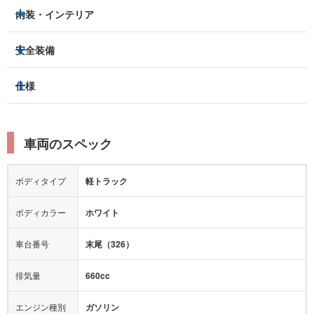
LEDヘッドライト
フロントフォグランプ
内装・インテリア
ETC
集中ドアロック
アルミホイール：
-
3列シート
フルフラットシート
安全装備
キーレス
スマートキー
スライドドア：
-
ベンチシート
パワーシート
盗難防止装置
アイドリングストップ
トラクションコントロール
仕様
サンルーフ/ガラスルーフ
本革シート
キャプテンシート
パーキングアシスト
クルーズコントロール
レーンキープアシスト
横滑り防止装置
電動リアゲート
リフトアップ
寒冷地仕様
オットマン
ウォークスルー
ターボチャージャー
スーパーチャージャー
衝突被害軽減プレーキ
衝突安全ボディー
ルーフレール
エアサスペンション
車両のスペック
シートヒーター
シートエアコン
ドライブレコーダー：
-
障害物センサー
全周囲カメラ
エアロパーツ
ローダウン
カーナビ：
-
ボディタイプ
軽トラック
カメラ：
-
全塗装済
テレビ：
-
エアバッグ：
ダブルエアバッグ
ボディカラー
ホワイト
映像：
-
衝撃緩和ヘッドレスト
車台番号
末尾（326）
オーディオ：
-
モニター：
-
排気量
660cc
ミュージックプレイヤー接続可
ABS
サポカー
エンジン種別
ガソリン
後席モニター
1500W給電