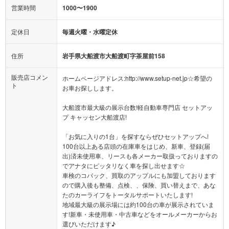
営業時間
1000〜1900
定休日
毎週火曜・水曜定休
住所
岩手県大船渡市大船渡町字茶屋前158
販売店コメン
ホームページアドレス:http://www.setup-net.jp☆希望の
ト
お車お探しします。
大船渡市最大級の展示台数!軽自動車専門店 セットアッ
プ キャッセン大船渡店!
「お気に入りの1台」を探すならぜひセットアップへ!
100台以上ある店頭の在庫車をはじめ、新車、登録(届
出)済未使用車、リースも各メーカー取扱っておりますの
でアナタにピッタリなく車を探し出せます☆
車検のコバック、買取のアップルにも加盟しております
ので購入後も整備、点検、、保険、買い替えまで、あな
たのカーライフをトータルサポートいたします!
地域最大級の展示場には約100台の車が展示されていま
す!新車・未使用車・中古車などをオールメーカーからお
選びいただけます♪