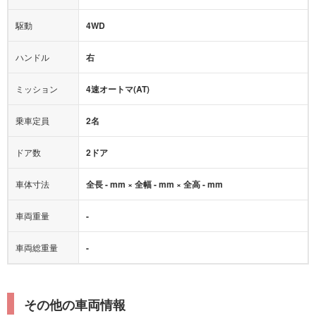
アクセル踏み間違い（誤発進）防止装置
駆動
4WD
アダプティブクルーズコントロール
ハンドル
右
ヒルディセントコントロール
オートマチックハイビーム
ミッション
4速オートマ(AT)
乗車定員
2名
ドア数
2ドア
車体寸法
全長 - mm × 全幅 - mm × 全高 - mm
車両重量
-
車両総重量
-
その他の車両情報