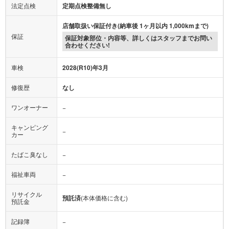
法定点検
定期点検整備無し
店舗取扱い保証付き(納車後 1ヶ月以内 1,000kmまで)
保証
保証対象部位・内容等、詳しくはスタッフまでお問い
合わせください!
車検
2028(R10)年3月
修復歴
なし
ワンオーナー
−
キャンピング
−
カー
たばこ臭なし
−
福祉車両
−
リサイクル
預託済
(本体価格に含む)
預託金
記録簿
−