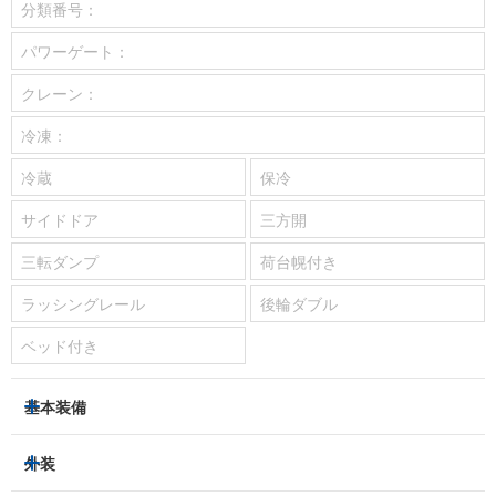
分類番号：
パワーゲート：
クレーン：
冷凍：
冷蔵
保冷
サイドドア
三方開
三転ダンプ
荷台幌付き
ラッシングレール
後輪ダブル
ベッド付き
基本装備
パワーステアリング
パワーウィンドウ
外装
エアコン：
あり