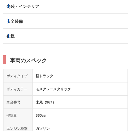
LEDヘッドライト
フロントフォグランプ
内装・インテリア
ETC
集中ドアロック
アルミホイール：
-
3列シート
フルフラットシート
安全装備
キーレス
スマートキー
スライドドア：
-
ベンチシート
パワーシート
盗難防止装置
アイドリングストップ
トラクションコントロール
仕様
サンルーフ/ガラスルーフ
本革シート
キャプテンシート
パーキングアシスト
クルーズコントロール
レーンキープアシスト
横滑り防止装置
電動リアゲート
リフトアップ
寒冷地仕様
オットマン
ウォークスルー
ターボチャージャー
スーパーチャージャー
衝突被害軽減プレーキ
衝突安全ボディー
ルーフレール
エアサスペンション
車両のスペック
シートヒーター
シートエアコン
ドライブレコーダー：
-
障害物センサー
全周囲カメラ
エアロパーツ
ローダウン
カーナビ：
-
ボディタイプ
軽トラック
カメラ：
-
全塗装済
テレビ：
-
エアバッグ：
ダブルエアバッグ
ボディカラー
モスグレーメタリック
映像：
-
衝撃緩和ヘッドレスト
車台番号
末尾（967）
オーディオ：
-
モニター：
-
排気量
660cc
ミュージックプレイヤー接続可
ABS
サポカー
エンジン種別
ガソリン
後席モニター
1500W給電