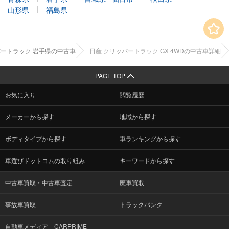
山形県
福島県
ートラック 岩手県の中古車
日産 クリッパートラック GX 4WDの中古車詳細
PAGE TOP
お気に入り
閲覧履歴
メーカーから探す
地域から探す
ボディタイプから探す
車ランキングから探す
車選びドットコムの取り組み
キーワードから探す
中古車買取・中古車査定
廃車買取
事故車買取
トラックバンク
自動車メディア「CARPRIME」