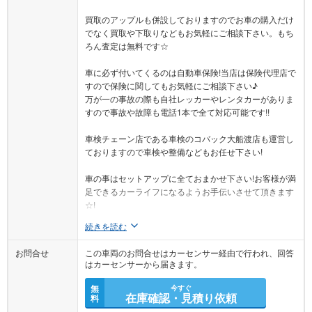
買取のアップルも併設しておりますのでお車の購入だけ
でなく買取や下取りなどもお気軽にご相談下さい。もち
ろん査定は無料です☆
車に必ず付いてくるのは自動車保険!当店は保険代理店で
すので保険に関してもお気軽にご相談下さい♪
万が一の事故の際も自社レッカーやレンタカーがありま
すので事故や故障も電話1本で全て対応可能です!!
車検チェーン店である車検のコバック大船渡店も運営し
ておりますので車検や整備などもお任せ下さい!
車の事はセットアップに全ておまかせ下さい!お客様が満
足できるカーライフになるようお手伝いさせて頂きます
☆!
続きを読む
お問合せ
この車両のお問合せはカーセンサー経由で行われ、回答
はカーセンサーから届きます。
無
今すぐ
在庫確認・見積り依頼
料