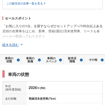
この販売店の在庫一覧を見る
セールスポイント
「お気に入りの1台」を探すならぜひセットアップへ!100台以上ある
店頭の在庫車をはじめ、新車、登録(届出)済未使用車、リースも各
メーカー取扱っております☆
続きを読む
車両の
車両の
車両の
販売店
その他
状態
装備
スペック
情報
車両の状態
年式
2026
年
(R8)
(初年度登録)
走行距離
登録済未使用車(7km)