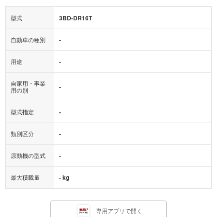
型式
3BD-DR16T
自動車の種別
-
用途
-
自家用・事業
-
用の別
型式指定
-
類別区分
-
原動機の型式
-
最大積載量
- kg
専用アプリで開く