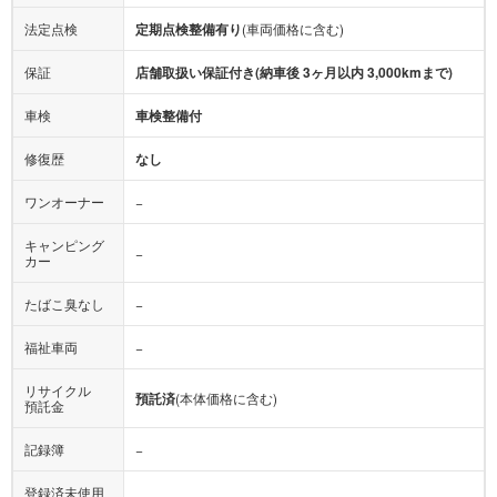
法定点検
定期点検整備有り
(車両価格に含む)
保証
店舗取扱い保証付き(納車後 3ヶ月以内 3,000kmまで)
車検
車検整備付
修復歴
なし
ワンオーナー
−
キャンピング
−
カー
たばこ臭なし
−
福祉車両
−
リサイクル
預託済
(本体価格に含む)
預託金
記録簿
−
登録済未使用