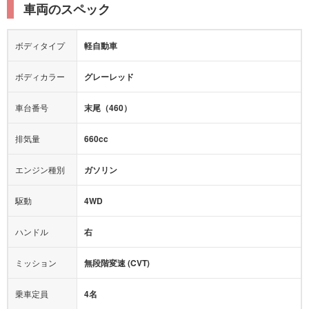
ルーフレール
エアサスペンション
車両のスペック
シートヒーター
シートエアコン
障害物センサー
全周囲カメラ
エアロパーツ
ローダウン
カーナビ：
メモリーナビ他
ボディタイプ
軽自動車
カメラ：
バック
全塗装済
テレビ：
フルセグ
エアバッグ：
4エアバッグ
ボディカラー
グレーレッド
映像：
-
衝撃緩和ヘッドレスト
車台番号
末尾（460）
オーディオ：
-
モニター：
-
排気量
660cc
ミュージックプレイヤー接続可
ABS
サポカー
エンジン種別
ガソリン
後席モニター
1500W給電
アクセル踏み間違い（誤発進）防止装置
駆動
4WD
アダプティブクルーズコントロール
ハンドル
右
ヒルディセントコントロール
オートマチックハイビーム
ミッション
無段階変速 (CVT)
乗車定員
4名