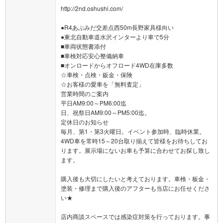
http://2nd.oshushi.com/
●R4あぶみだ交差点西50m長野家具様向い
●東北自動車道水沢インターより車で5分
■車両状態書添付
■車検対応安心整備納車
■オンロードからオフロード4WD在庫多数
☆車検・点検・鈑金・保険
☆お客様の愛車を「無料査定」
営業時間のご案内
平日AM9:00～PM6:00迄
日、祝祭日AM9:00～PM5:00迄。
定休日のお知らせ
毎月、第1・第3火曜日。イベント参加時、臨時休業。
4WD車を常時15～20台取り揃えて皆様をお待ちしてお
ります。展示場にないお車も予算に合わせてお探し致し
ます。
購入後も大切にしたいと考えております。車検・板金・
塗装・修理まで購入後のアフターも当店にお任せくださ
い★
店内商談スペースでは感染症対策を行っております。事