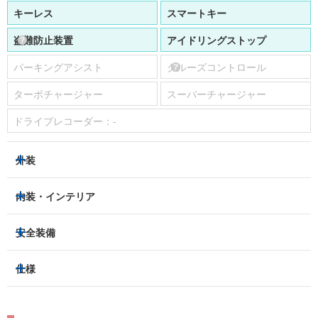
キーレス
スマートキー
盗難防止装置
アイドリングストップ
パーキングアシスト
クルーズコントロール
ターボチャージャー
スーパーチャージャー
ドライブレコーダー：
-
外装
LEDヘッドライト
フロントフォグランプ
内装・インテリア
アルミホイール：
-
3列シート
フルフラットシート
安全装備
スライドドア：
両側（電動）
ベンチシート
パワーシート
トラクションコントロール
仕様
サンルーフ/ガラスルーフ
本革シート
キャプテンシート
レーンキープアシスト
横滑り防止装置
電動リアゲート
リフトアップ
寒冷地仕様
オットマン
ウォークスルー
衝突被害軽減プレーキ
衝突安全ボディー