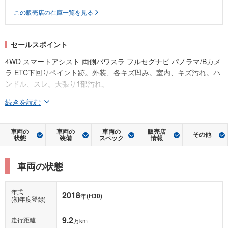
この販売店の在庫一覧を見る
セールスポイント
4WD スマートアシスト 両側パワスラ フルセグナビ パノラマ/Bカメ
ラ ETC下回りペイント跡。外装、各キズ凹み。室内、キズ汚れ。ハ
ンドル、スレ。天張り1部汚れ。
続きを読む
車両の
車両の
車両の
販売店
その他
状態
装備
スペック
情報
車両の状態
年式
2018
年
(H30)
(初年度登録)
9.2
走行距離
万km