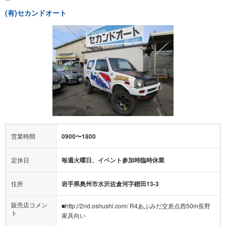
(有)セカンドオート
営業時間
0900〜1800
定休日
毎週火曜日、イベント参加時臨時休業
住所
岩手県奥州市水沢佐倉河字鐙田13-3
販売店コメン
■http://2nd.oshushi.com/ R4あぶみだ交差点西50m長野
ト
家具向い