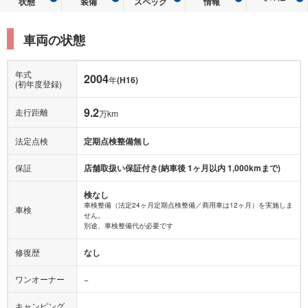
状態
装備
スペック
情報
車両の状態
年式
2004
年
(H16)
(初年度登録)
9.2
走行距離
万km
法定点検
定期点検整備無し
保証
店舗取扱い保証付き(納車後 1ヶ月以内 1,000kmまで)
検なし
車検整備（法定24ヶ月定期点検整備／商用車は12ヶ月）を実施しま
車検
せん。
別途、車検整備代が必要です
修復歴
なし
ワンオーナー
−
キャンピング