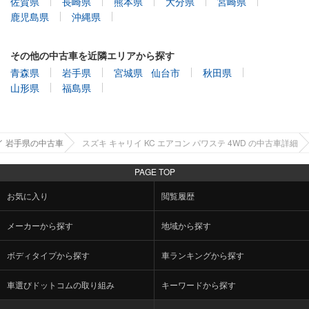
佐賀県
長崎県
熊本県
大分県
宮崎県
鹿児島県
沖縄県
その他の中古車を近隣エリアから探す
青森県
岩手県
宮城県
仙台市
秋田県
山形県
福島県
イ 岩手県の中古車
スズキ キャリイ KC エアコン パワステ 4WD の中古車詳細
PAGE TOP
お気に入り
閲覧履歴
メーカーから探す
地域から探す
ボディタイプから探す
車ランキングから探す
車選びドットコムの取り組み
キーワードから探す