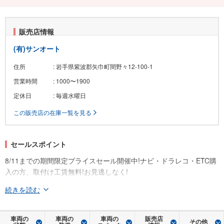
販売店情報
(有)サンオート
住所
: 岩手県紫波郡矢巾町間野々12-100-1
営業時間
: 1000〜1900
定休日
: 毎週水曜日
この販売店の在庫一覧を見る
セールスポイント
8/11までの期間限定プライスセール開催中!ナビ・ドラレコ・ETC購
入の方、取付け工賃無料!お見逃しなく!
続きを読む
車両の
車両の
車両の
販売店
その他