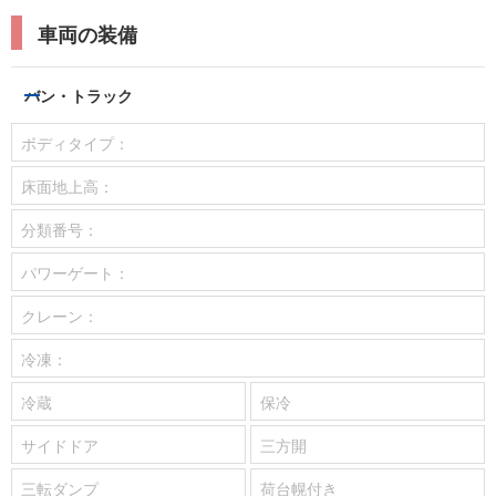
車両の装備
バン・トラック
ボディタイプ：
床面地上高：
分類番号：
パワーゲート：
クレーン：
冷凍：
冷蔵
保冷
サイドドア
三方開
三転ダンプ
荷台幌付き