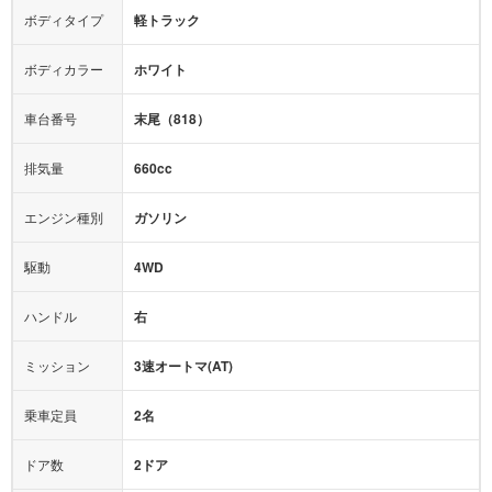
カーナビ：
-
ボディタイプ
軽トラック
カメラ：
-
全塗装済
テレビ：
-
エアバッグ：
-
ボディカラー
ホワイト
映像：
-
衝撃緩和ヘッドレスト
車台番号
末尾（818）
オーディオ：
-
モニター：
-
排気量
660cc
ミュージックプレイヤー接続可
ABS
サポカー
エンジン種別
ガソリン
後席モニター
1500W給電
アクセル踏み間違い（誤発進）防止装置
駆動
4WD
アダプティブクルーズコントロール
ハンドル
右
ヒルディセントコントロール
オートマチックハイビーム
ミッション
3速オートマ(AT)
乗車定員
2名
ドア数
2ドア