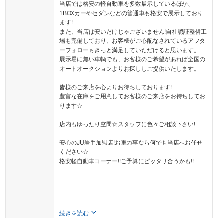
当店では格安の軽自動車を多数展示しているほか、
1BOXカーやセダンなどの普通車も格安で展示しており
ます!
また、当店は安いだけじゃございません!自社認証整備工
場も完備しており、お客様がご心配なされているアフタ
ーフォローもきっと満足していただけると思います。
展示場に無い車輌でも、お客様のご希望があれば全国の
オートオークションよりお探ししご提供いたします。
皆様のご来店を心よりお待ちしております!
豊富な在庫をご用意してお客様のご来店をお待ちしてお
ります☆
店内もゆったり空間☆スタッフに色々ご相談下さい!
安心のJU岩手加盟店!お車の事なら何でも当店へお任せ
ください☆
格安軽自動車コーナー!!ご予算にピッタリ合うかも!!
続きを読む