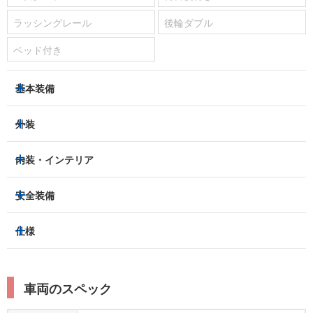
ラッシングレール
後輪ダブル
ベッド付き
基本装備
パワーステアリング
パワーウィンドウ
外装
エアコン：
あり
ヘッドライト
フロントフォグランプ
内装・インテリア
ETC
集中ドアロック
アルミホイール：
-
3列シート
フルフラットシート
安全装備
キーレス
スマートキー
スライドドア：
-
ベンチシート
パワーシート
盗難防止装置
アイドリングストップ
トラクションコントロール
仕様
サンルーフ/ガラスルーフ
本革シート
キャプテンシート
パーキングアシスト
クルーズコントロール
レーンキープアシスト
横滑り防止装置
電動リアゲート
リフトアップ
寒冷地仕様
オットマン
ウォークスルー
ターボチャージャー
スーパーチャージャー
衝突被害軽減プレーキ
衝突安全ボディー
ルーフレール
エアサスペンション
車両のスペック
シートヒーター
シートエアコン
ドライブレコーダー：
-
障害物センサー
全周囲カメラ
エアロパーツ
ローダウン