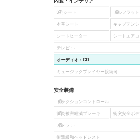
内装・インテリア
3列シート
フルフラット
本革シート
キャプテンシ
シートヒーター
シートエアコ
テレビ：
-
オーディオ：
CD
ミュージックプレイヤー接続可
安全装備
トラクションコントロール
衝突被害軽減プレーキ
衝突安全ボデ
カメラ：
-
衝撃緩和ヘッドレスト