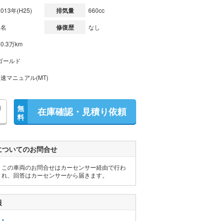
2013年(H25)
排気量
660cc
4名
修復歴
なし
10.3万km
ゴールド
5速マニュアル(MT)
り
無
在庫確認・見積り依頼
料
についてのお問合せ
この車両のお問合せはカーセンサー経由で行わ
れ、回答はカーセンサーから届きます。
報