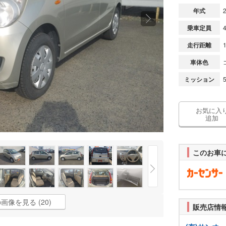
年式
乗車定員
走行距離
車体色
ミッション
お気に入
追加
このお車
画像を見る (20)
販売店情