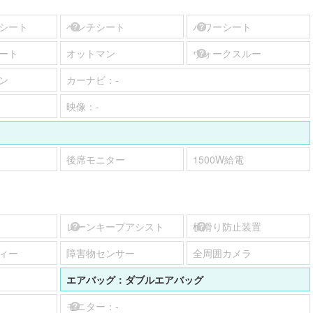
シート
ベンチシート
パワーシート
ート
オットマン
ウォークスルー
ン
カーナビ：
-
映像：
-
後席モニター
1500W給電
レーンキープアシスト
横滑り防止装置
ィー
障害物センサー
全周囲カメラ
エアバッグ：
ダブルエアバッグ
モニター：
-