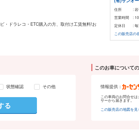
(有)サンオ
住所
: 
営業時間
: 
ナビ・ドラレコ・ETC購入の方、取付け工賃無料!お
定休日
: 
この販売店の
このお車について
状態確認
その他
情報提供：
この車両のお問合せは
サーから届きます。
する
この販売店の地図を見