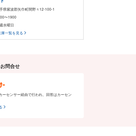
ート
岩手県紫波郡矢巾町間野々12-100-1
1000〜1900
毎週水曜日
在庫一覧を見る
のお問合せ
カーセンサー経由で行われ、回答はカーセン
る