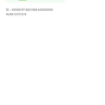
皆様のご来店を心よりお待ちして
ID：
40008197-8221965:043520005-
おります!
AU6913757316
豊富な在庫をご用意してお客様の
ご来店をお待ちしております☆
店内もゆったり空間☆スタッフに
色々ご相談下さい!
安心のJU岩手加盟店!お車の事なら
何でも当店へお任せください☆
格安軽自動車コーナー!!ご予算にピ
ッタリ合うかも!!