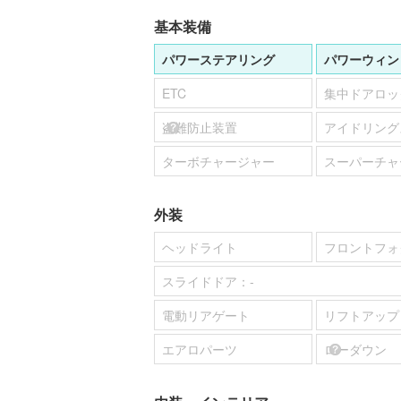
基本装備
パワーステアリング
パワーウィン
ETC
集中ドアロッ
盗難防止装置
アイドリング
ターボチャージャー
スーパーチャ
外装
ヘッドライト
フロントフォ
スライドドア：
-
電動リアゲート
リフトアップ
エアロパーツ
ローダウン