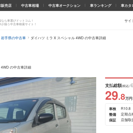
車販売店
中古車相場
中古車オークション
車ランキング
車カタ
サイ
報なら車選びドットコム！
車が揃う中古車検索サイト！
 岩手県の中古車
ダイハツ ミラ X スペシャル 4WD の中古車詳細
 4WD の中古車詳細
支払総額
(税込)
29
.8
万円
R10.8
車検
次の
定期点
整備
画像
店舗取扱
保証