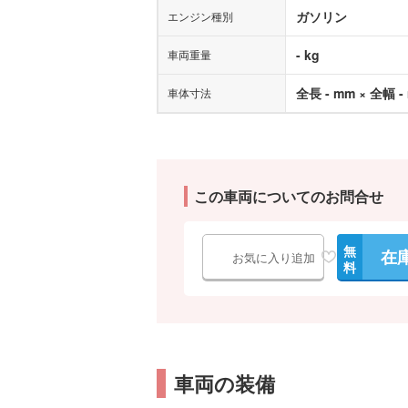
ガソリン
エンジン種別
- kg
車両重量
全長 - mm × 全幅 -
車体寸法
この車両についてのお問合せ
無
在
お気に入り追加
料
車両の装備