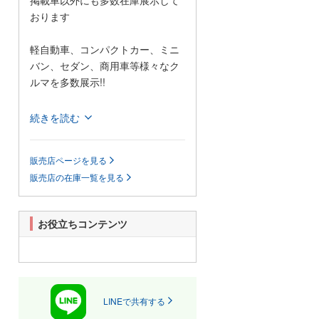
掲載車以外にも多数在庫展示して
おります
軽自動車、コンパクトカー、ミニ
バン、セダン、商用車等様々なク
ルマを多数展示!!
当店では格安の軽自動車を多数展
続きを読む
示しているほか、1BOXカーやセダ
ンなどの普通車も格安で展示して
販売店ページを見る
おります!
販売店の在庫一覧を見る
また、当店は安いだけじゃござい
ません!自社認証整備工場も完備し
ており、お客様がご心配なされて
お役立ちコンテンツ
いるアフターフォローもきっと満
足していただけると思います。
展示場に無い車輌でも、お客様の
ご希望があれば全国のオートオー
クションよりお探ししご提供いた
LINEで共有する
します。