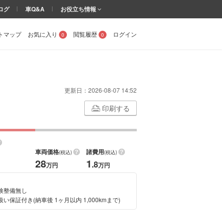
ログ
車Q&A
お役立ち情報
トマップ
お気に入り
閲覧履歴
ログイン
0
0
更新日：
2026-08-07 14:52
印刷する
車両価格
諸費用
(税込)
(税込)
28
1
.8
万円
万円
検整備無し
い保証付き(納車後 1ヶ月以内 1,000kmまで)