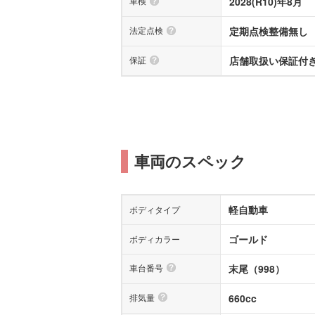
車検
2028(R10)年8月
法定点検
定期点検整備無し
保証
店舗取扱い保証付き(
車両のスペック
軽自動車
ボディタイプ
ゴールド
ボディカラー
車台番号
末尾（998）
排気量
660cc