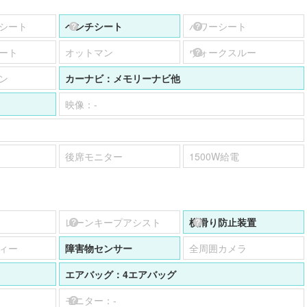
シート
ベンチシート
パワーシート
ート
オットマン
ウォークスルー
ン
カーナビ：
メモリーナビ他
映像：
-
後席モニター
1500W給電
レーンキープアシスト
横滑り防止装置
ィー
障害物センサー
全周囲カメラ
エアバッグ：
4エアバッグ
モニター：
-