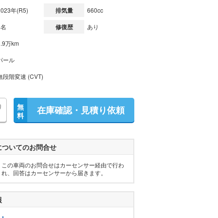
2023年(R5)
排気量
660cc
4名
修復歴
あり
1.9万km
パール
無段階変速 (CVT)
り
無
在庫確認・見積り依頼
料
についてのお問合せ
この車両のお問合せはカーセンサー経由で行わ
れ、回答はカーセンサーから届きます。
報