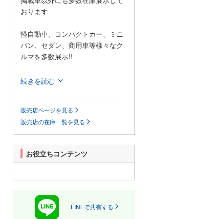
掲載車以外にも多数在庫展示して
おります
軽自動車、コンパクトカー、ミニ
バン、セダン、商用車等様々なク
ルマを多数展示!!
当店では格安の軽自動車を多数展
続きを読む
示しているほか、1BOXカーやセダ
ンなどの普通車も格安で展示して
販売店ページを見る
おります!
販売店の在庫一覧を見る
また、当店は安いだけじゃござい
ません!自社認証整備工場も完備し
ており、お客様がご心配なされて
お役立ちコンテンツ
いるアフターフォローもきっと満
足していただけると思います。
展示場に無い車輌でも、お客様の
ご希望があれば全国のオートオー
クションよりお探ししご提供いた
LINEで共有する
します。