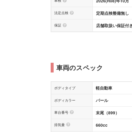
車検
2026(R08)年10月
法定点検
定期点検整備無し
保証
店舗取扱い保証付き(
車両のスペック
軽自動車
ボディタイプ
パール
ボディカラー
車台番号
末尾（899）
排気量
660cc