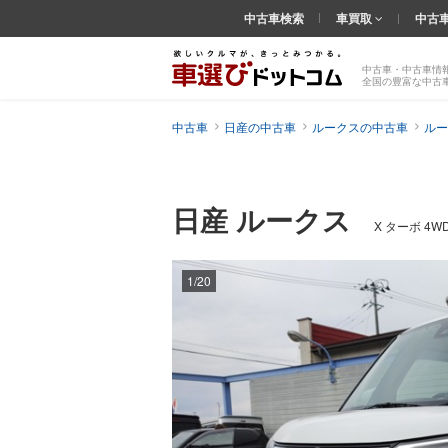
中古車検索
車買取
中古
中古車・中古車情
全国の豊富な中古
中古車
日産の中古車
ルークスの中古車
ルー
日産 ルークス
X ターボ 4
1/20
前の
画像