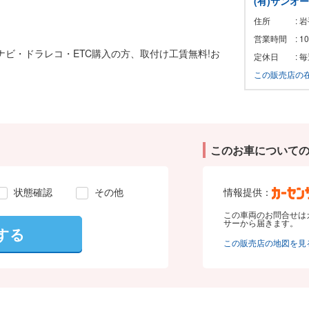
(有)サンオ
住所
: 
営業時間
: 
!ナビ・ドラレコ・ETC購入の方、取付け工賃無料!お
定休日
: 
この販売店の
このお車について
状態確認
その他
情報提供：
この車両のお問合せは
サーから届きます。
する
この販売店の地図を見