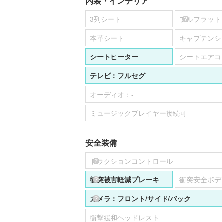
内装・インテリア
3列シート
フルフラット
本革シート
キャプテンシ
シートヒーター
シートエアコ
テレビ：
フルセグ
オーディオ：
-
ミュージックプレイヤー接続可
安全装備
トラクションコントロール
衝突被害軽減プレーキ
衝突安全ボデ
カメラ：
フロント
サイド
バック
衝撃緩和ヘッドレスト