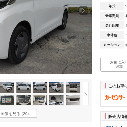
年式
乗車定員
走行距離
車体色
ミッション
お気に入
追加
このお車
画像を見る (20)
販売店情