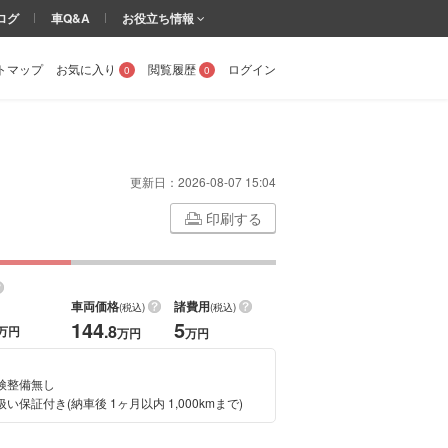
ログ
車Q&A
お役立ち情報
トマップ
お気に入り
閲覧履歴
ログイン
0
0
更新日：
2026-08-07 15:04
印刷する
車両価格
諸費用
(税込)
(税込)
144
5
.8
万円
万円
万円
検整備無し
い保証付き(納車後 1ヶ月以内 1,000kmまで)