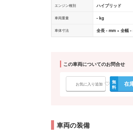
ハイブリッド
エンジン種別
- kg
車両重量
全長 - mm × 全幅 -
車体寸法
この車両についてのお問合せ
無
在
お気に入り追加
料
車両の装備