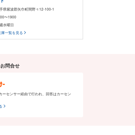
ート
岩手県紫波郡矢巾町間野々12-100-1
1000〜1900
毎週水曜日
在庫一覧を見る
のお問合せ
カーセンサー経由で行われ、回答はカーセン
る