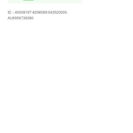
皆様のご来店を心よりお待ちして
ID：
40008197-8298589:043520005-
おります!
AU6956739380
豊富な在庫をご用意してお客様の
ご来店をお待ちしております☆
店内もゆったり空間☆スタッフに
色々ご相談下さい!
安心のJU岩手加盟店!お車の事なら
何でも当店へお任せください☆
格安軽自動車コーナー!!ご予算にピ
ッタリ合うかも!!