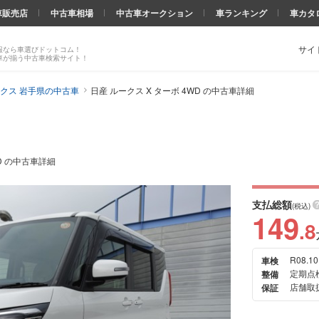
車販売店
中古車相場
中古車オークション
車ランキング
車カタ
サイ
報なら車選びドットコム！
車が揃う中古車検索サイト！
クス 岩手県の中古車
日産 ルークス X ターボ 4WD の中古車詳細
WD の中古車詳細
支払総額
(税込)
149
.8
R08.10
車検
次の
定期点
整備
画像
店舗取扱
保証