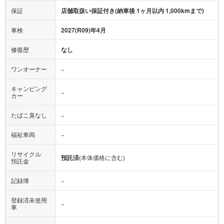
保証
店舗取扱い保証付き(納車後 1ヶ月以内 1,000kmまで)
車検
2027(R09)年4月
修復歴
なし
ワンオーナー
−
キャンピング
−
カー
たばこ臭なし
−
福祉車両
−
リサイクル
預託済
(本体価格に含む)
預託金
記録簿
−
登録済未使用
−
車