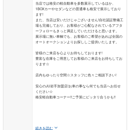
当店では格安の軽自動車を多数展示しているほか、
1BOXカーやセダンなどの普通車も格安で展示しており
ます!
また、当店は安いだけじゃございません!自社認証整備工
場も完備しており、お客様がご心配なされているアフタ
ーフォローもきっと満足していただけると思います。
展示場に無い車輌でも、お客様のご希望があれば全国の
オートオークションよりお探ししご提供いたします。
皆様のご来店を心よりお待ちしております!
豊富な在庫をご用意してお客様のご来店をお待ちしてお
ります☆
店内もゆったり空間☆スタッフに色々ご相談下さい!
安心のJU岩手加盟店!お車の事なら何でも当店へお任せ
ください☆
格安軽自動車コーナー!!ご予算にピッタリ合うかも!!
続きを読む