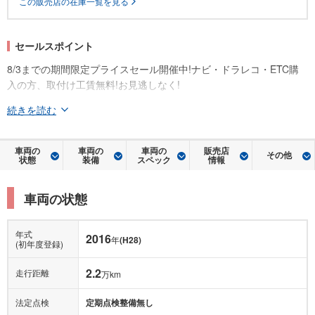
この販売店の在庫一覧を見る
セールスポイント
8/3までの期間限定プライスセール開催中!ナビ・ドラレコ・ETC購
入の方、取付け工賃無料!お見逃しなく!
続きを読む
車両の
車両の
車両の
販売店
その他
状態
装備
スペック
情報
車両の状態
年式
2016
年
(H28)
(初年度登録)
2.2
走行距離
万km
法定点検
定期点検整備無し