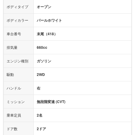
エアロパーツ
ローダウン
カーナビ：
-
ボディタイプ
オープン
カメラ：
-
全塗装済
テレビ：
-
エアバッグ：
ダブルエアバッグ
ボディカラー
パールホワイト
映像：
-
衝撃緩和ヘッドレスト
車台番号
末尾（418）
オーディオ：
-
モニター：
-
排気量
660cc
ミュージックプレイヤー接続可
ABS
サポカー
エンジン種別
ガソリン
後席モニター
1500W給電
アクセル踏み間違い（誤発進）防止装置
駆動
2WD
アダプティブクルーズコントロール
ハンドル
右
ヒルディセントコントロール
オートマチックハイビーム
ミッション
無段階変速 (CVT)
乗車定員
2名
ドア数
2ドア