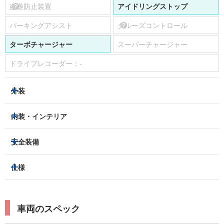
盗難防止装置
アイドリングストップ
パーキングアシスト
クルーズコントロール
ターボチャージャー
スーパーチャージャー
ドライブレコーダー：
-
外装
LEDヘッドライト
フロントフォグランプ
内装・インテリア
アルミホイール：
あり
3列シート
フルフラットシート
安全装備
スライドドア：
-
ベンチシート
パワーシート
トラクションコントロール
仕様
サンルーフ/ガラスルーフ
本革シート
キャプテンシート
レーンキープアシスト
横滑り防止装置
電動リアゲート
リフトアップ
寒冷地仕様
オットマン
ウォークスルー
衝突被害軽減プレーキ
衝突安全ボディー
ルーフレール
エアサスペンション
車両のスペック
シートヒーター
シートエアコン
障害物センサー
全周囲カメラ