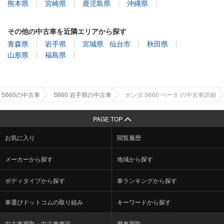
熊本県
宮崎県
鹿児島県
沖縄県
その他の中古車を近隣エリアから探す
青森県
岩手県
宮城県
仙台市
秋田県
山形県
福島県
S660の中古車
S660 岩手県の中古車
ホンダ S660 ベータ の中古車詳細
PAGE TOP
お気に入り
閲覧履歴
メーカーから探す
地域から探す
ボディタイプから探す
車ランキングから探す
車選びドットコムの取り組み
キーワードから探す
中古車買取・中古車査定
廃車買取