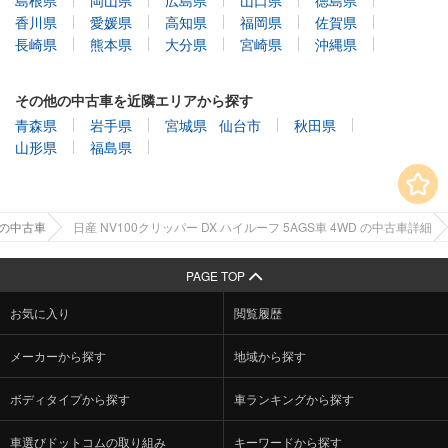
香川県
愛媛県
高知県
福岡県
佐賀県
長崎県
熊本県
大分県
宮崎県
沖縄県
その他の中古車を近隣エリアから探す
青森県
岩手県
宮城県
仙台市
秋田県
山形県
福島県
県の中古車
日産 NV100クリッパー DX ハイルーフ 5AGS車 4WD の中古車詳細
PAGE TOP
お気に入り
閲覧履歴
メーカーから探す
地域から探す
ボディタイプから探す
車ランキングから探す
車選びドットコムの取り組み
キーワードから探す