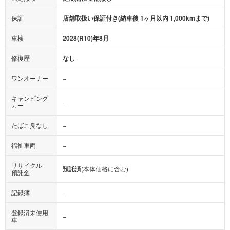
保証
店舗取扱い保証付き(納車後 1ヶ月以内 1,000kmまで)
車検
2028(R10)年8月
修復歴
なし
ワンオーナー
−
キャンピング
−
カー
たばこ臭なし
−
福祉車両
−
リサイクル
預託済
(本体価格に含む)
預託金
記録簿
−
登録済未使用
−
車