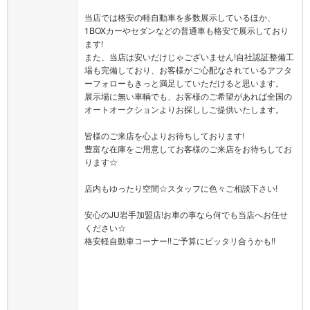
当店では格安の軽自動車を多数展示しているほか、
1BOXカーやセダンなどの普通車も格安で展示しており
ます!
また、当店は安いだけじゃございません!自社認証整備工
場も完備しており、お客様がご心配なされているアフタ
ーフォローもきっと満足していただけると思います。
展示場に無い車輌でも、お客様のご希望があれば全国の
オートオークションよりお探ししご提供いたします。
皆様のご来店を心よりお待ちしております!
豊富な在庫をご用意してお客様のご来店をお待ちしてお
ります☆
店内もゆったり空間☆スタッフに色々ご相談下さい!
安心のJU岩手加盟店!お車の事なら何でも当店へお任せ
ください☆
格安軽自動車コーナー!!ご予算にピッタリ合うかも!!