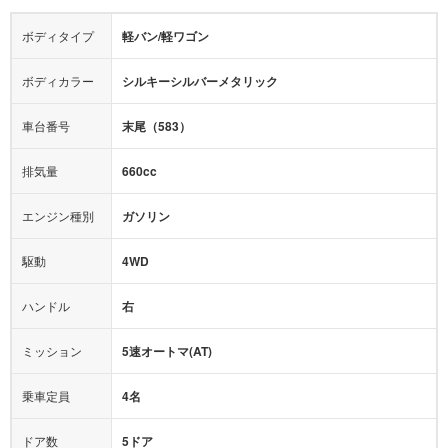
障害物センサー
全周囲カメラ
エアロパーツ
ローダウン
カーナビ：
-
ボディタイプ
軽バン/軽ワゴン
カメラ：
-
全塗装済
テレビ：
-
エアバッグ：
ダブルエアバッグ
ボディカラー
シルキーシルバーメタリック
映像：
-
衝撃緩和ヘッドレスト
車台番号
末尾（583）
オーディオ：
-
モニター：
-
排気量
660cc
ミュージックプレイヤー接続可
ABS
サポカー
エンジン種別
ガソリン
後席モニター
1500W給電
アクセル踏み間違い（誤発進）防止装置
駆動
4WD
アダプティブクルーズコントロール
ハンドル
右
ヒルディセントコントロール
オートマチックハイビーム
ミッション
5速オートマ(AT)
乗車定員
4名
ドア数
5ドア