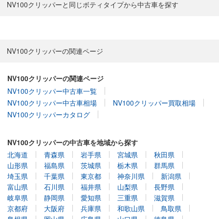
NV100クリッパーと同じボティタイプから中古車を探す
NV100クリッパーの関連ページ
NV100クリッパーの関連ページ
NV100クリッパー中古車一覧
NV100クリッパー中古車相場
NV100クリッパー買取相場
NV100クリッパーカタログ
NV100クリッパーの中古車を地域から探す
北海道
青森県
岩手県
宮城県
秋田県
山形県
福島県
茨城県
栃木県
群馬県
埼玉県
千葉県
東京都
神奈川県
新潟県
富山県
石川県
福井県
山梨県
長野県
岐阜県
静岡県
愛知県
三重県
滋賀県
京都府
大阪府
兵庫県
和歌山県
鳥取県
島根県
岡山県
広島県
山口県
徳島県