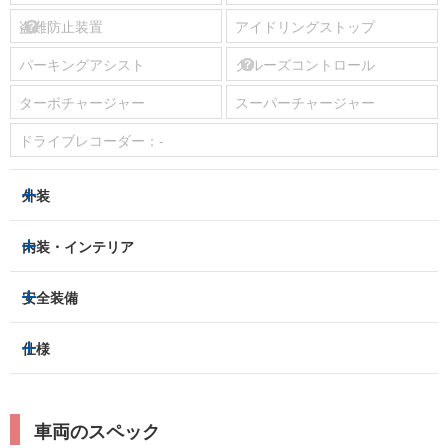
盗難防止装置
アイドリングストップ
パーキングアシスト
クルーズコントロール
ターボチャージャー
スーパーチャージャー
ドライブレコーダー：
-
外装
ヘッドライト
フロントフォグランプ
内装・インテリア
アルミホイール：
-
3列シート
フルフラットシート
安全装備
スライドドア：
両側（手動）
ベンチシート
パワーシート
トラクションコントロール
仕様
サンルーフ/ガラスルーフ
本革シート
キャプテンシート
レーンキープアシスト
横滑り防止装置
電動リアゲート
リフトアップ
寒冷地仕様
オットマン
ウォークスルー
衝突被害軽減プレーキ
衝突安全ボディー
ルーフレール
エアサスペンション
車両のスペック
シートヒーター
シートエアコン