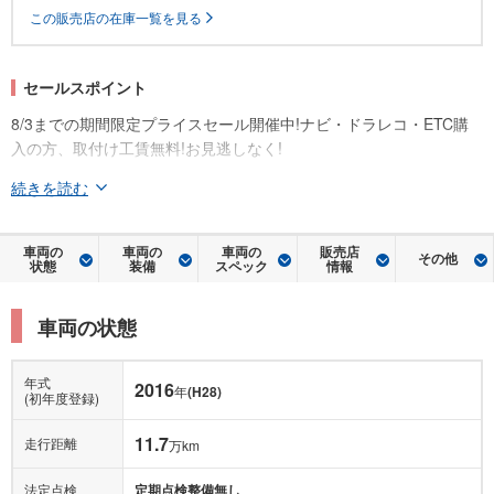
この販売店の在庫一覧を見る
セールスポイント
8/3までの期間限定プライスセール開催中!ナビ・ドラレコ・ETC購
入の方、取付け工賃無料!お見逃しなく!
続きを読む
車両の
車両の
車両の
販売店
その他
状態
装備
スペック
情報
車両の状態
年式
2016
年
(H28)
(初年度登録)
11.7
走行距離
万km
法定点検
定期点検整備無し