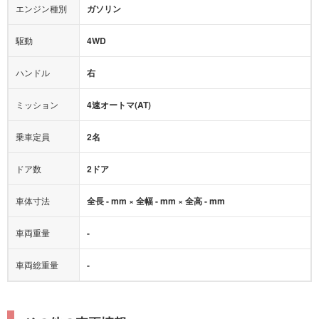
エンジン種別
ガソリン
後席モニター
1500W給電
アクセル踏み間違い（誤発進）防止装置
駆動
4WD
アダプティブクルーズコントロール
ハンドル
右
ヒルディセントコントロール
オートマチックハイビーム
ミッション
4速オートマ(AT)
乗車定員
2名
ドア数
2ドア
車体寸法
全長 - mm × 全幅 - mm × 全高 - mm
車両重量
-
車両総重量
-