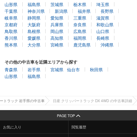
山形県
福島県
茨城県
栃木県
埼玉県
千葉県
神奈川県
新潟県
福井県
長野県
岐阜県
静岡県
愛知県
三重県
滋賀県
京都府
大阪府
兵庫県
奈良県
和歌山県
鳥取県
島根県
岡山県
広島県
山口県
香川県
愛媛県
高知県
福岡県
長崎県
熊本県
大分県
宮崎県
鹿児島県
沖縄県
その他の中古車を近隣エリアから探す
青森県
岩手県
宮城県
仙台市
秋田県
山形県
福島県
ートラック 岩手県の中古車
日産 クリッパートラック DX 4WD の中古車詳細
PAGE TOP
お気に入り
閲覧履歴