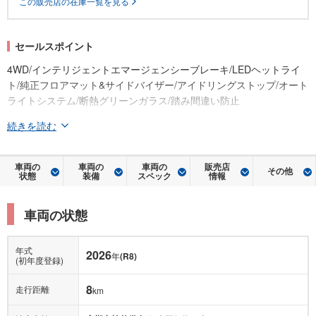
この販売店の在庫一覧を見る
セールスポイント
4WD/インテリジェントエマージェンシーブレーキ/LEDヘットライ
ト/純正フロアマット&サイドバイザー/アイドリングストップ/オート
ライトシステム/断熱グリーンガラス/踏み間違い防止
続きを読む
車両の
車両の
車両の
販売店
その他
状態
装備
スペック
情報
車両の状態
年式
2026
年
(R8)
(初年度登録)
8
走行距離
km