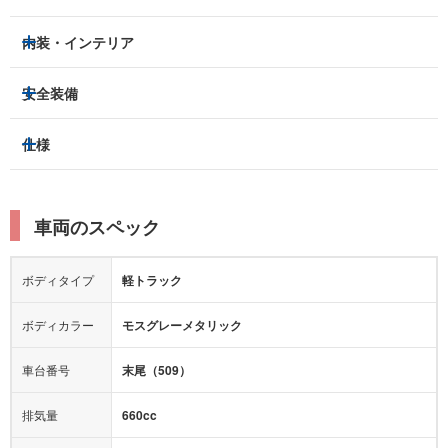
エアコン：
あり
LEDヘッドライト
フロントフォグランプ
内装・インテリア
ETC
集中ドアロック
アルミホイール：
-
3列シート
フルフラットシート
安全装備
キーレス
スマートキー
スライドドア：
-
ベンチシート
パワーシート
盗難防止装置
アイドリングストップ
トラクションコントロール
仕様
サンルーフ/ガラスルーフ
本革シート
キャプテンシート
パーキングアシスト
クルーズコントロール
レーンキープアシスト
横滑り防止装置
電動リアゲート
リフトアップ
寒冷地仕様
オットマン
ウォークスルー
ターボチャージャー
スーパーチャージャー
衝突被害軽減プレーキ
衝突安全ボディー
ルーフレール
エアサスペンション
車両のスペック
シートヒーター
シートエアコン
ドライブレコーダー：
-
障害物センサー
全周囲カメラ
エアロパーツ
ローダウン
カーナビ：
-
ボディタイプ
軽トラック
カメラ：
-
全塗装済
テレビ：
-
エアバッグ：
ダブルエアバッグ
ボディカラー
モスグレーメタリック
映像：
-
衝撃緩和ヘッドレスト
車台番号
末尾（509）
オーディオ：
-
モニター：
-
排気量
660cc
ミュージックプレイヤー接続可
ABS
サポカー