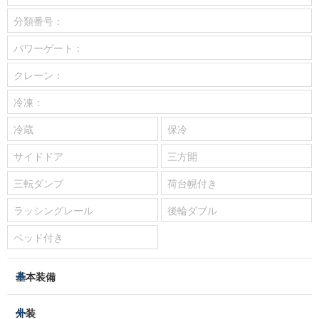
分類番号：
パワーゲート：
クレーン：
冷凍：
冷蔵
保冷
サイドドア
三方開
三転ダンプ
荷台幌付き
ラッシングレール
後輪ダブル
ベッド付き
基本装備
パワーステアリング
パワーウィンドウ
外装