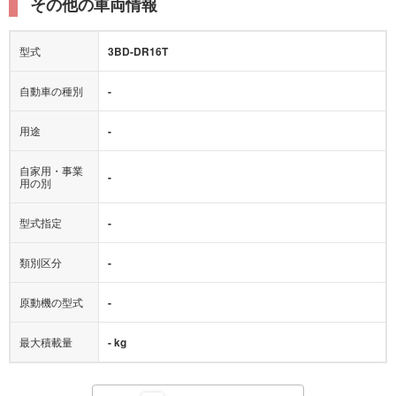
その他の車両情報
型式
3BD-DR16T
自動車の種別
-
用途
-
自家用・事業
-
用の別
型式指定
-
類別区分
-
原動機の型式
-
最大積載量
- kg