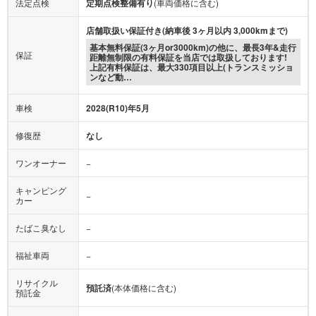
法定点検
定期点検整備有り
(車両価格に含む)
店舗取扱い保証付き(納車後 3ヶ月以内 3,000kmまで)
基本無料保証(3ヶ月or3000km)の他に、最長3年&走行
保証
距離無制限の有料保証を当店では取扱しております!
上記有料保証は、最大330項目以上(トランスミッショ
ンなど動…
車検
2028(R10)年5月
修復歴
なし
ワンオーナー
−
キャンピング
−
カー
たばこ臭なし
−
福祉車両
−
リサイクル
預託済
(本体価格に含む)
預託金