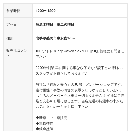
営業時間
1000〜1800
定休日
毎週水曜日、第二火曜日
住所
岩手県盛岡市東安庭2-5-7
販売店コメン
■HPアドレス http://www.alex7030.jp ■お気軽にお問合せ
ト
下さい
2000年創業!車に関する事なら何でも相談下さい!明るい
スタッフがお待ちしております♪
当社は「信頼と安心」のJU岩手メンバーショップです。
走行距離・事故の有無の表示をしっかりとしています。
もちろんメーター不正車は一切ありません!お客様にご満
足と安心をお届け致します。当店厳選の特選車の中から
お気に入りの一台をお探し下さい。
◆新車・中古車販売
◆車検整備
◆鈑金塗装