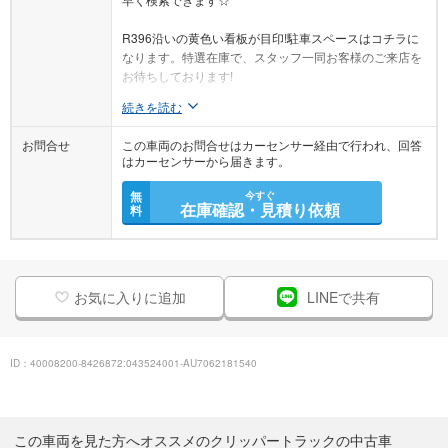
R396沿いの黄色い看板が目印!駐車スペースはコチラに
なります。特選在庫で、スタッフ一同お客様のご来店を
お待ちしております!
続きを読む
お問合せ
この車両のお問合せはカーセンサー経由で行われ、回答
はカーセンサーから届きます。
無
今すぐ
在庫確認・見積り依頼
料
お気に入りに追加
LINEで共有
ID：40008200-8426872:043524001-AU7062181540
この車両を見た方へオススメのクリッパートラックの中古車