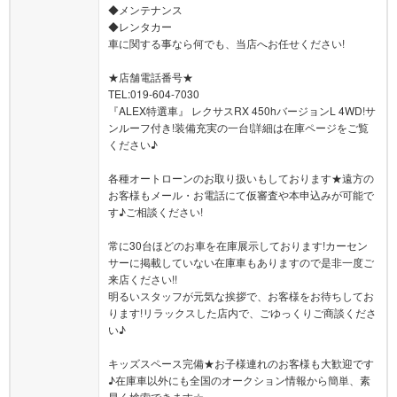
◆メンテナンス
◆レンタカー
車に関する事なら何でも、当店へお任せください!
★店舗電話番号★
TEL:019-604-7030
『ALEX特選車』 レクサスRX 450hバージョンL 4WD!サ
ンルーフ付き!装備充実の一台!詳細は在庫ページをご覧
ください♪
各種オートローンのお取り扱いもしております★遠方の
お客様もメール・お電話にて仮審査や本申込みが可能で
す♪ご相談ください!
常に30台ほどのお車を在庫展示しております!カーセン
サーに掲載していない在庫車もありますので是非一度ご
来店ください!!
明るいスタッフが元気な挨拶で、お客様をお待ちしてお
ります!リラックスした店内で、ごゆっくりご商談くださ
い♪
キッズスペース完備★お子様連れのお客様も大歓迎です
♪在庫車以外にも全国のオークション情報から簡単、素
早く検索できます☆