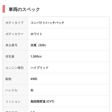
オットマン
ウォークスルー
衝突被害軽減プレーキ
衝突安全ボディー
ルーフレール
エアサスペンション
車両のスペック
シートヒーター
シートエアコン
障害物センサー
全周囲カメラ
エアロパーツ
ローダウン
カーナビ：
メモリーナビ他
ボディタイプ
コンパクト/ハッチバック
カメラ：
バック
全塗装済
テレビ：
-
エアバッグ：
4エアバッグ
ボディカラー
ホワイト
映像：
-
衝撃緩和ヘッドレスト
車台番号
末尾（528）
オーディオ：
-
モニター：
-
排気量
1,500cc
ミュージックプレイヤー接続可
ABS
サポカー
エンジン種別
ハイブリッド
後席モニター
1500W給電
アクセル踏み間違い（誤発進）防止装置
駆動
4WD
アダプティブクルーズコントロール
ハンドル
右
ヒルディセントコントロール
オートマチックハイビーム
ミッション
無段階変速 (CVT)