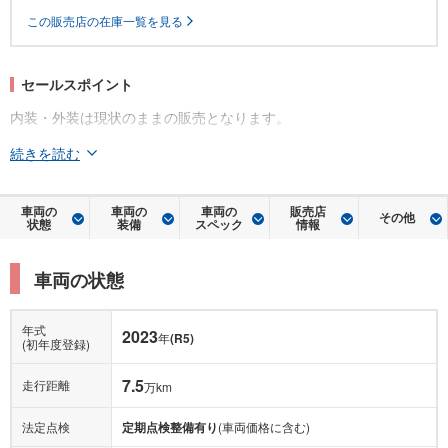
この販売店の在庫一覧を見る
セールスポイント
内装・外装は現状のままの販売となります。
続きを読む
車両の
車両の
車両の
販売店
その他
状態
装備
スペック
情報
車両の状態
年式
2023
年
(R5)
(初年度登録)
7.5
走行距離
万km
法定点検
定期点検整備有り
(車両価格に含む)