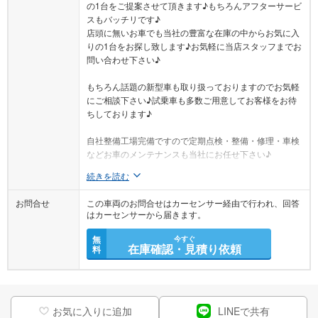
の1台をご提案させて頂きます♪もちろんアフターサービ
スもバッチリです♪
店頭に無いお車でも当社の豊富な在庫の中からお気に入
りの1台をお探し致します♪お気軽に当店スタッフまでお
問い合わせ下さい♪
もちろん話題の新型車も取り扱っておりますのでお気軽
にご相談下さい♪試乗車も多数ご用意してお客様をお待
ちしております♪
自社整備工場完備ですので定期点検・整備・修理・車検
などお車のメンテナンスも当社にお任せ下さい♪
続きを読む
お問合せ
この車両のお問合せはカーセンサー経由で行われ、回答
はカーセンサーから届きます。
無
今すぐ
在庫確認・見積り依頼
料
お気に入りに追加
LINEで共有