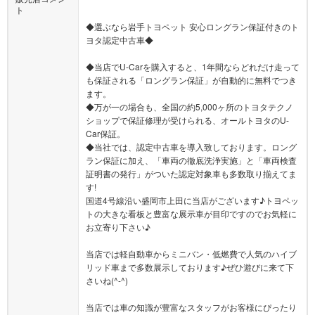
ト
◆選ぶなら岩手トヨペット 安心ロングラン保証付きのト
ヨタ認定中古車◆
◆当店でU-Carを購入すると、1年間ならどれだけ走って
も保証される「ロングラン保証」が自動的に無料でつき
ます。
◆万が一の場合も、全国の約5,000ヶ所のトヨタテクノ
ショップで保証修理が受けられる、オールトヨタのU-
Car保証。
◆当社では、認定中古車を導入致しております。ロング
ラン保証に加え、「車両の徹底洗浄実施」と「車両検査
証明書の発行」がついた認定対象車も多数取り揃えてま
す!
国道4号線沿い盛岡市上田に当店がございます♪トヨペッ
トの大きな看板と豊富な展示車が目印ですのでお気軽に
お立寄り下さい♪
当店では軽自動車からミニバン・低燃費で人気のハイブ
リッド車まで多数展示しております♪ぜひ遊びに来て下
さいね(^-^)
当店では車の知識が豊富なスタッフがお客様にぴったり