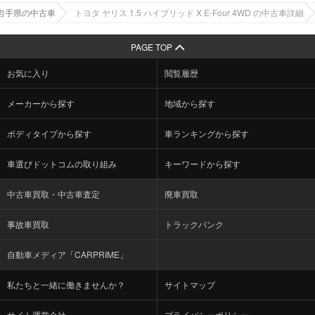
 岩手県の中古車
トヨタ ヤリス 1.5 ハイブリッド X E-Four 4WD の中古車詳細
PAGE TOP
お気に入り
閲覧履歴
メーカーから探す
地域から探す
ボディタイプから探す
車ランキングから探す
車選びドットコムの取り組み
キーワードから探す
中古車買取・中古車査定
廃車買取
事故車買取
トラックバンク
自動車メディア「CARPRIME」
私たちと一緒に働きませんか？
サイトマップ
サイト運営会社
プライバシーポリシー