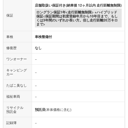
店舗取扱い保証付き(納車後 12ヶ月以内 走行距離無制限)
ロングラン保証1年<走行距離無制限> +ハイブリッド
保証
保証<保証期間は初度登録年月から10年目まで、もし
くは3年間のいずれか長い方。但し走行距離20万キロ
まで>
車検
車検整備付
修復歴
なし
ワンオーナー
−
キャンピング
−
カー
たばこ臭なし
−
福祉車両
−
リサイクル
預託済
(本体価格に含む)
預託金
記録簿
−