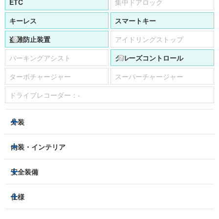
ETC
集中ドアロック
キーレス
スマートキー
盗難防止装置
アイドリングストップ
パーキングアシスト
クルーズコントロール
ターボチャージャー
スーパーチャージャー
ドライブレコーダー：
-
外装
ヘッドライト
フロントフォグランプ
内装・インテリア
アルミホイール：
-
3列シート
フルフラットシート
安全装備
スライドドア：
-
ベンチシート
パワーシート
トラクションコントロール
仕様
サンルーフ/ガラスルーフ
本革シート
キャプテンシート
レーンキープアシスト
横滑り防止装置
電動リアゲート
リフトアップ
寒冷地仕様