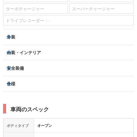
ターボチャージャー
スーパーチャージャー
ドライブレコーダー：
-
外装
ヘッドライト
フロントフォグランプ
内装・インテリア
アルミホイール：
3列シート
フルフラットシート
安全装備
スライドドア：
-
ベンチシート
パワーシート
トラクションコントロール
仕様
サンルーフ/ガラスルーフ
本革シート
キャプテンシート
レーンキープアシスト
横滑り防止装置
電動リアゲート
リフトアップ
寒冷地仕様
オットマン
ウォークスルー
衝突被害軽減プレーキ
衝突安全ボディー
ルーフレール
エアサスペンション
車両のスペック
シートヒーター
シートエアコン
障害物センサー
全周囲カメラ
エアロパーツ
ローダウン
カーナビ：
-
ボディタイプ
オープン
カメラ：
バック
全塗装済
テレビ：
-