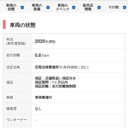
車両の
車両の
車両の
販売店
その他
状態
装備
スペック
情報
車両の状態
年式
2020
年
(R2)
(初年度登録)
0.6
走行距離
万km
法定点検
定期点検整備有り
(車両価格に含む)
保証：店舗取扱い保証付き
保証
保証期間：1ヶ月以内
保証距離：走行距離無制限
車検
車検整備付
修復歴
なし
ワンオーナー
−