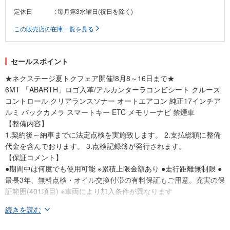
定休日
: 毎月第3水曜日(祝日を除く)
この販売店の在庫一覧を見る
セールスポイント
★ネクステージ夏トクフェア開催!8月8～16日まで★
6MT 「ABARTH」ロゴ入革/アルカンターラコンビシート クルーズ
コントロール クリアランスソナー オートエアコン 純正17インチア
ルミ バックカメラ スマートキー ETC メモリーナビ 禁煙車
【整備内容】
1.契約後～納車までに法定点検を実施致します。 2.支払総額に整備
代金を含んでおります。 3.点検記録簿が発行されます。
【保証コメント】
●期間中は何度でも使用可能 ※累積上限金額あり ●走行距離無制限 ●
最長3年、無料点検・オイル交換付帯の有料保証もご用意。充実の保
証範囲(401項目) ※車両により加入条件が異なります
続きを読む