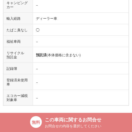
キャンピング
−
カー
輸入経路
ディーラー車
たばこ臭なし
◯
福祉車両
−
リサイクル
預託済
(本体価格に含まない)
預託金
記録簿
−
登録済未使用
−
車
エコカー減税
−
対象車
この車両に関するお問合せ
お問合せの内容を選択してください