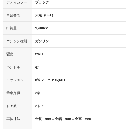
エアバッグ：
4エアバッグ
ボディカラー
ブラック
映像：
-
衝撃緩和ヘッドレスト
車台番号
末尾（081）
オーディオ：
-
モニター：
-
排気量
1,400cc
ミュージックプレイヤー接続可
ABS
サポカー
エンジン種別
ガソリン
後席モニター
1500W給電
アクセル踏み間違い（誤発進）防止装置
駆動
2WD
アダプティブクルーズコントロール
ハンドル
右
ヒルディセントコントロール
オートマチックハイビーム
ミッション
6速マニュアル(MT)
乗車定員
2名
ドア数
2ドア
車体寸法
全長 - mm × 全幅 - mm × 全高 - mm