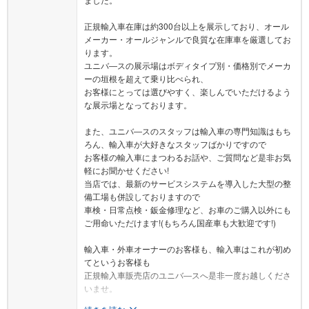
正規輸入車在庫は約300台以上を展示しており、オール
メーカー・オールジャンルで良質な在庫車を厳選してお
ります。
ユニバ―スの展示場はボディタイプ別・価格別でメーカ
ーの垣根を超えて乗り比べられ、
お客様にとっては選びやすく、楽しんでいただけるよう
な展示場となっております。
また、ユニバ―スのスタッフは輸入車の専門知識はもち
ろん、輸入車が大好きなスタッフばかりですので
お客様の輸入車にまつわるお話や、ご質問など是非お気
軽にお聞かせください!
当店では、最新のサービスシステムを導入した大型の整
備工場も併設しておりますので
車検・日常点検・鈑金修理など、お車のご購入以外にも
ご用命いただけます!(もちろん国産車も大歓迎です!)
輸入車・外車オーナーのお客様も、輸入車はこれが初め
てというお客様も
正規輸入車販売店のユニバ―スへ是非一度お越しくださ
いませ。