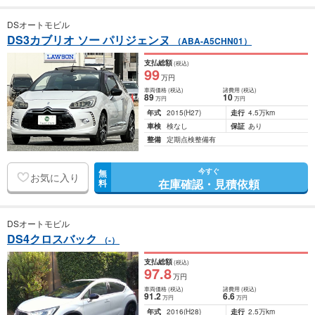
DSオートモビル
DS3カブリオ ソー パリジェンヌ
（ABA-A5CHN01）
支払総額
(税込)
99
万円
車両価格
(税込)
諸費用
(税込)
89
10
万円
万円
年式
2015
(H27)
走行
4.5万km
車検
検なし
保証
あり
整備
定期点検整備有
今すぐ
無
お気に入り
在庫確認・見積依頼
料
DSオートモビル
DS4クロスバック
（-）
支払総額
(税込)
97
.8
万円
車両価格
(税込)
諸費用
(税込)
91
.2
6
.6
万円
万円
年式
2016
(H28)
走行
2.5万km