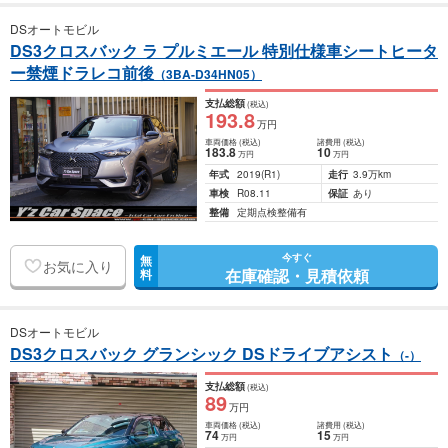
DSオートモビル
DS3クロスバック ラ プルミエール 特別仕様車シートヒータ
ー禁煙ドラレコ前後
（3BA-D34HN05）
支払総額
(税込)
193
.8
万円
車両価格
(税込)
諸費用
(税込)
183
.8
10
万円
万円
年式
2019
(R1)
走行
3.9万km
車検
R08.11
保証
あり
整備
定期点検整備有
今すぐ
無
お気に入り
在庫確認・見積依頼
料
DSオートモビル
DS3クロスバック グランシック DSドライブアシスト
（-）
支払総額
(税込)
89
万円
車両価格
(税込)
諸費用
(税込)
74
15
万円
万円