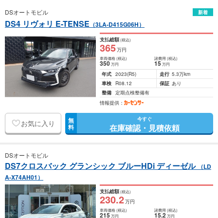
DSオートモビル
新着
DS4 リヴォリ E-TENSE
（3LA-D415G06H）
支払総額
(税込)
365
万円
車両価格
(税込)
諸費用
(税込)
350
15
万円
万円
年式
2023
(R5)
走行
5.3万km
車検
R08.12
保証
あり
整備
定期点検整備有
情報提供：
今すぐ
無
お気に入り
在庫確認・見積依頼
料
DSオートモビル
DS7クロスバック グランシック ブルーHDi ディーゼル
（LD
A-X74AH01）
支払総額
(税込)
230
.2
万円
車両価格
(税込)
諸費用
(税込)
215
15
.2
万円
万円