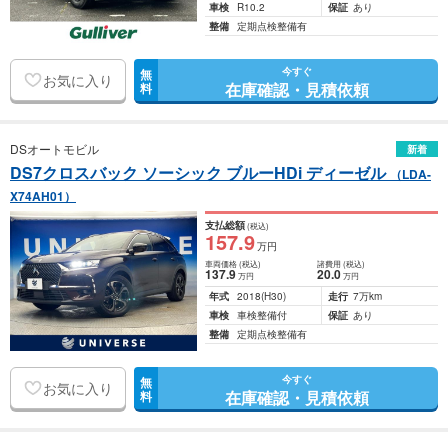
車検
R10.2
保証
あり
整備
定期点検整備有
今すぐ
無
お気に入り
在庫確認・見積依頼
料
DSオートモビル
新着
DS7クロスバック ソーシック ブルーHDi ディーゼル
（LDA-
X74AH01）
支払総額
(税込)
157
.9
万円
車両価格
(税込)
諸費用
(税込)
137
.9
20
.0
万円
万円
年式
2018
(H30)
走行
7万km
車検
車検整備付
保証
あり
整備
定期点検整備有
今すぐ
無
お気に入り
在庫確認・見積依頼
料