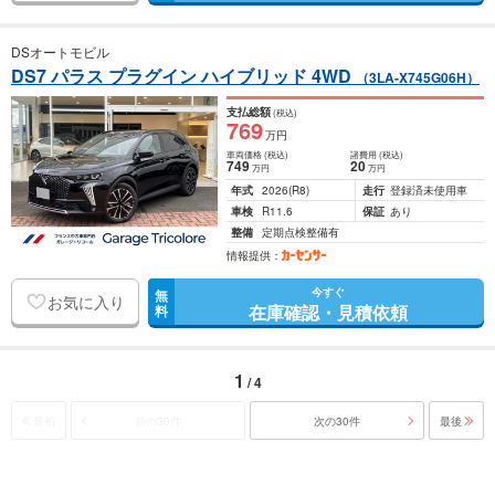
DSオートモビル
DS7 パラス プラグイン ハイブリッド 4WD
（3LA-X745G06H）
支払総額
(税込)
769
万円
車両価格
(税込)
諸費用
(税込)
749
20
万円
万円
年式
2026
(R8)
走行
登録済未使用車
車検
R11.6
保証
あり
整備
定期点検整備有
情報提供：
今すぐ
無
お気に入り
在庫確認・見積依頼
料
1
/ 4
最初
前の30件
次の30件
最後