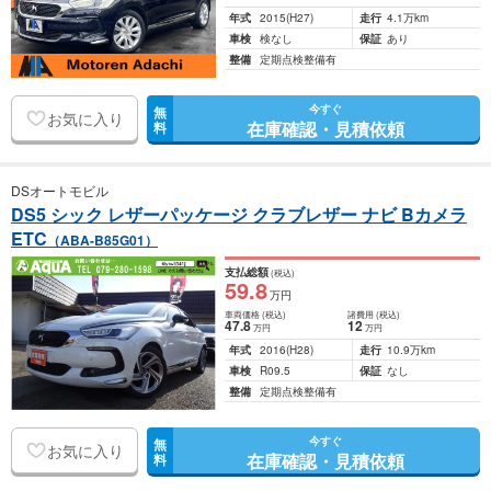
年式
2015
(H27)
走行
4.1万km
車検
検なし
保証
あり
整備
定期点検整備有
今すぐ
無
お気に入り
在庫確認・見積依頼
料
DSオートモビル
DS5 シック レザーパッケージ クラブレザー ナビ Bカメラ
ETC
（ABA-B85G01）
支払総額
(税込)
59
.8
万円
車両価格
(税込)
諸費用
(税込)
47
.8
12
万円
万円
年式
2016
(H28)
走行
10.9万km
車検
R09.5
保証
なし
整備
定期点検整備有
今すぐ
無
お気に入り
在庫確認・見積依頼
料