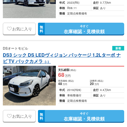
年式
2023
(R5)
走行
0.7万km
車検
R08.11
保証
あり
整備
定期点検整備有
今すぐ
無
お気に入り
在庫確認・見積依頼
料
DSオートモビル
新着
DS3 シック DS LEDヴィジョン パッケージ 1.2Lターボ ナ
ビ TV バックカメラ
（-）
支払総額
(税込)
68
万円
車両価格
(税込)
諸費用
(税込)
48
20
万円
万円
年式
2016
(H28)
走行
4.4万km
車検
車検整備付
保証
あり
整備
定期点検整備有
今すぐ
無
お気に入り
在庫確認・見積依頼
料