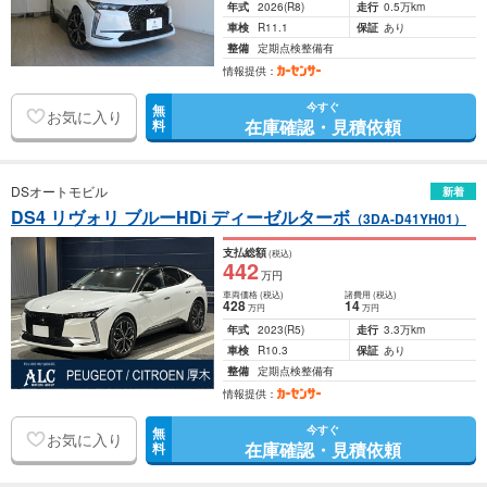
年式
2026
(R8)
走行
0.5万km
車検
R11.1
保証
あり
整備
定期点検整備有
情報提供：
今すぐ
無
お気に入り
在庫確認・見積依頼
料
DSオートモビル
新着
DS4 リヴォリ ブルーHDi ディーゼルターボ
（3DA-D41YH01）
支払総額
(税込)
442
万円
車両価格
(税込)
諸費用
(税込)
428
14
万円
万円
年式
2023
(R5)
走行
3.3万km
車検
R10.3
保証
あり
整備
定期点検整備有
情報提供：
今すぐ
無
お気に入り
在庫確認・見積依頼
料