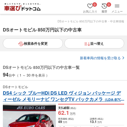
0
0
お気に入り
履歴
メニュー
DSオートモビル 850万円以下の中古車・中古車情報
DSオートモビル 850万円以下の中古車
検索条件を変更
並べ替え
新着車両の情報を受け取る
DSオートモビル 850万円以下の中古車一覧
94
台中（ 1 ～ 30 件を表示 ）
DSオートモビル
DS4 シック ブルーHDi DS LED ヴィジョン パッケージ デ
ィーゼル メモリーナビ ワンセグTV バックカメラ
（LDA-B7CA
H02）
支払総額
(税込)
62
.1
万円
車両価格
(税込)
諸費用
(税込)
49
13
.1
万円
万円