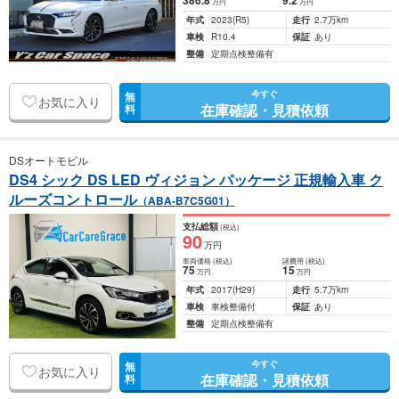
386
.8
9
.2
万円
万円
年式
2023
(R5)
走行
2.7万km
車検
R10.4
保証
あり
整備
定期点検整備有
今すぐ
無
お気に入り
在庫確認・見積依頼
料
DSオートモビル
DS4 シック DS LED ヴィジョン パッケージ 正規輸入車 ク
ルーズコントロール
（ABA-B7C5G01）
支払総額
(税込)
90
万円
車両価格
(税込)
諸費用
(税込)
75
15
万円
万円
年式
2017
(H29)
走行
5.7万km
車検
車検整備付
保証
あり
整備
定期点検整備有
今すぐ
無
お気に入り
在庫確認・見積依頼
料