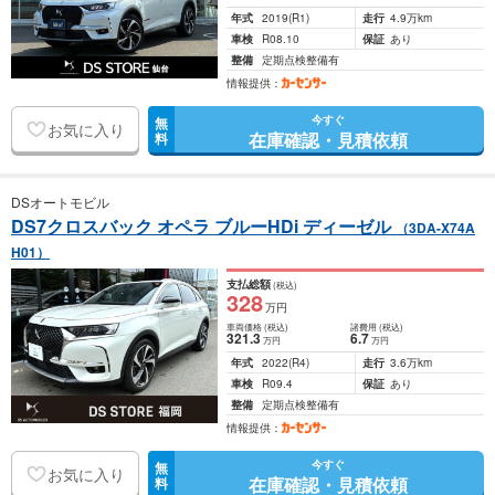
年式
2019
(R1)
走行
4.9万km
車検
R08.10
保証
あり
整備
定期点検整備有
情報提供：
今すぐ
無
お気に入り
在庫確認・見積依頼
料
DSオートモビル
DS7クロスバック オペラ ブルーHDi ディーゼル
（3DA-X74A
H01）
支払総額
(税込)
328
万円
車両価格
(税込)
諸費用
(税込)
321
.3
6
.7
万円
万円
年式
2022
(R4)
走行
3.6万km
車検
R09.4
保証
あり
整備
定期点検整備有
情報提供：
今すぐ
無
お気に入り
在庫確認・見積依頼
料