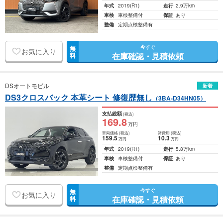
年式
2019
(R1)
走行
2.9万km
車検
車検整備付
保証
あり
整備
定期点検整備有
今すぐ
無
お気に入り
在庫確認・見積依頼
料
DSオートモビル
新着
DS3クロスバック 本革シート 修復歴無し
（3BA-D34HN05）
支払総額
(税込)
169
.8
万円
車両価格
(税込)
諸費用
(税込)
159
.5
10
.3
万円
万円
年式
2019
(R1)
走行
5.8万km
車検
車検整備付
保証
あり
整備
定期点検整備有
今すぐ
無
お気に入り
在庫確認・見積依頼
料