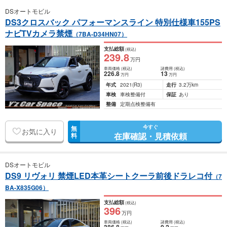
DSオートモビル
DS3クロスバック パフォーマンスライン 特別仕様車155PS
ナビTVカメラ禁煙
（7BA-D34HN07）
支払総額
(税込)
239
.8
万円
車両価格
(税込)
諸費用
(税込)
226
.8
13
万円
万円
年式
2021
(R3)
走行
3.2万km
車検
車検整備付
保証
あり
整備
定期点検整備有
今すぐ
無
お気に入り
在庫確認・見積依頼
料
DSオートモビル
DS9 リヴォリ 禁煙LED本革シートクーラ前後ドラレコ付
（7
BA-X835G06）
支払総額
(税込)
396
万円
車両価格
(税込)
諸費用
(税込)