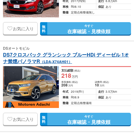
年式
2017
(H29)
走行
6.8万km
車検
R08.10
保証
あり
整備
定期点検整備無し
今すぐ
無
お気に入り
在庫確認・見積依頼
料
DSオートモビル
DS7クロスバック グランシック ブルーHDi ディーゼル 1オ
ナ禁煙パノラマR
（LDA-X74AH01）
支払総額
(税込)
218
万円
車両価格
(税込)
諸費用
(税込)
208
10
万円
万円
年式
2019
(R1)
走行
3.5万km
車検
R08.9
保証
あり
整備
定期点検整備有
今すぐ
無
お気に入り
在庫確認・見積依頼
料