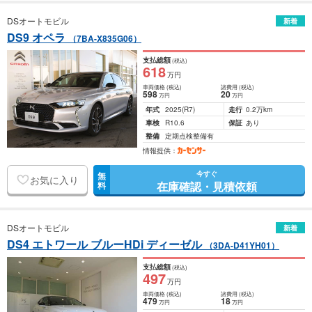
DSオートモビル
新着
DS9 オペラ
（7BA-X835G06）
支払総額
(税込)
618
万円
車両価格
(税込)
諸費用
(税込)
598
20
万円
万円
年式
2025
(R7)
走行
0.2万km
車検
R10.6
保証
あり
整備
定期点検整備有
情報提供：
今すぐ
無
お気に入り
在庫確認・見積依頼
料
DSオートモビル
新着
DS4 エトワール ブルーHDi ディーゼル
（3DA-D41YH01）
支払総額
(税込)
497
万円
車両価格
(税込)
諸費用
(税込)
479
18
万円
万円