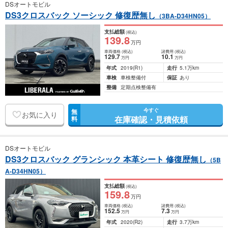
DSオートモビル
DS3クロスバック ソーシック 修復歴無し
（3BA-D34HN05）
支払総額
(税込)
139
.8
万円
車両価格
(税込)
諸費用
(税込)
129
.7
10
.1
万円
万円
年式
2019
(R1)
走行
5.1万km
車検
車検整備付
保証
あり
整備
定期点検整備有
今すぐ
無
お気に入り
在庫確認・見積依頼
料
DSオートモビル
DS3クロスバック グランシック 本革シート 修復歴無し
（5B
A-D34HN05）
支払総額
(税込)
159
.8
万円
車両価格
(税込)
諸費用
(税込)
152
.5
7
.3
万円
万円
年式
2020
(R2)
走行
3.7万km