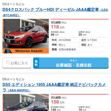
DSオートモビル
DS4クロスバック ブルーHDi ディーゼル JAAA鑑定車
（LDA
-B7CAH02）
支払総額
(税込)
118
万円
車両価格
(税込)
諸費用
(税込)
98
20
万円
万円
年式
2016
(H28)
走行
3.7万km
車検
検なし
保証
あり
整備
定期点検整備有
今すぐ
無
お気に入り
在庫確認・見積依頼
料
DSオートモビル
DS5 エディション 1955 JAAA鑑定車 純正ナビバックカメ
ラ
（ABA-B85F02）
支払総額
(税込)
158
万円
車両価格
(税込)
諸費用
(税込)
148
10
万円
万円