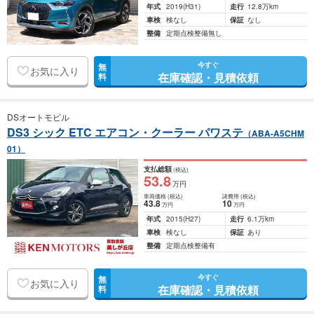
年式
2019
(H31)
走行
12.8万km
車検
検なし
保証
なし
整備
定期点検整備無し
今すぐ
無
お気に入り
在庫確認・見積依頼
料
DSオートモビル
DS3 シック ETC エアコン・クーラー パワステ
（ABA-A5CHM
01）
支払総額
(税込)
53
.8
万円
車両価格
(税込)
諸費用
(税込)
43
.8
10
万円
万円
年式
2015
(H27)
走行
6.1万km
車検
検なし
保証
あり
整備
定期点検整備有
今すぐ
無
お気に入り
在庫確認・見積依頼
料