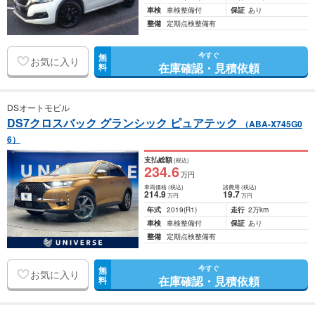
車検
車検整備付
保証
あり
整備
定期点検整備有
今すぐ
無
お気に入り
在庫確認・見積依頼
料
DSオートモビル
DS7クロスバック グランシック ピュアテック
（ABA-X745G0
6）
支払総額
(税込)
234
.6
万円
車両価格
(税込)
諸費用
(税込)
214
.9
19
.7
万円
万円
年式
2019
(R1)
走行
2万km
車検
車検整備付
保証
あり
整備
定期点検整備有
今すぐ
無
お気に入り
在庫確認・見積依頼
料