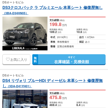
DSオートモビル
DS3クロスバック ラ プルミエール 本革シート 修復歴無し
（3BA-D34HN05）
支払総額
(税込)
199
.8
万円
車両価格
(税込)
諸費用
(税込)
189
.2
10
.6
万円
万円
年式
2019
(R1)
走行
1.9万km
車検
車検整備付
保証
あり
整備
定期点検整備有
今すぐ
無
お気に入り
在庫確認・見積依頼
料
DSオートモビル
DS4 リヴォリ ブルーHDi ディーゼル 本革シート 修復歴無
し
（3DA-D41YH01）
支払総額
(税込)
475
.8
万円
車両価格
(税込)
諸費用
(税込)
469
.4
6
.4
万円
万円