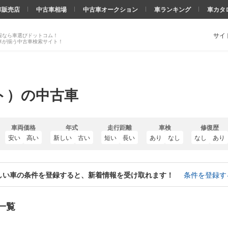
車販売店
中古車相場
中古車オークション
車ランキング
車カタ
サイ
報なら車選びドットコム！
車が揃う中古車検索サイト！
ト）の中古車
車両価格
年式
走行距離
車検
修復歴
安い
高い
新しい
古い
短い
長い
あり
なし
なし
あり
しい車の条件を登録すると、新着情報を受け取れます！
条件を登録す
一覧