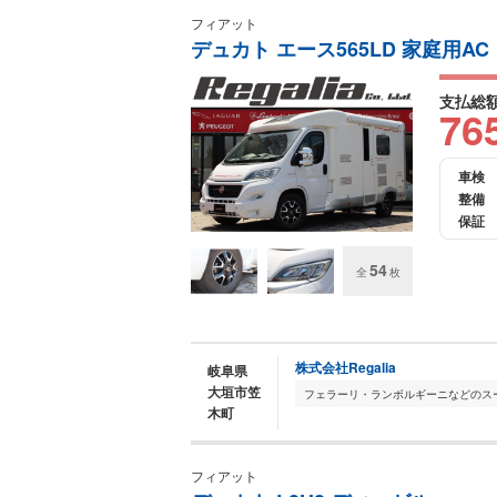
フィアット
デュカト エース565LD 家庭用AC
支払総
76
車検
整備
保証
54
全
枚
株式会社Regalia
岐阜県
大垣市笠
木町
フィアット