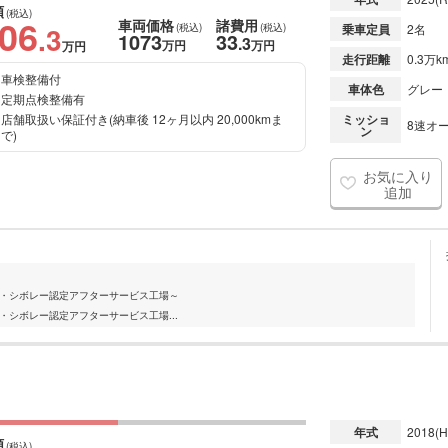
額
(税込)
106
車両価格
諸費用
.3
(税込)
(税込)
乗車定員
2名
1073
33
.3
万円
万円
万円
走行距離
0.3万k
車検整備付
車体色
グレー
定期点検整備有
店舗取扱い保証付き(納車後 12ヶ月以内 20,000kmま
ミッショ
8速オー
ン
で)
お気に入り
追加
ク・シボレー認定アフターサービス工場～
・シボレー認定アフターサービス工場...
年式
2018
(H
額
(税込)