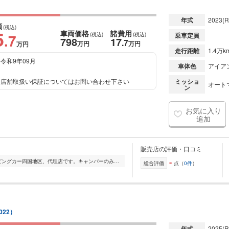
年式
2023
(R
額
(税込)
5
車両価格
諸費用
.7
(税込)
(税込)
乗車定員
798
17
.7
万円
万円
万円
走行距離
1.4万k
令和9年09月
車体色
アイア
店舗取扱い保証についてはお問い合わせ下さい
ミッショ
オート
ン
お気に入り
追加
販売店の評価・口コミ
-
"バンテック、アネックス 等のキャンピングカー四国地区、代理店です。キャンパーのみなさん、今年はオートキャンプでひと味ちがったキャンプを楽しんでみませんか...
総合評価
点（
0件
）
022）
年式
2025
(R