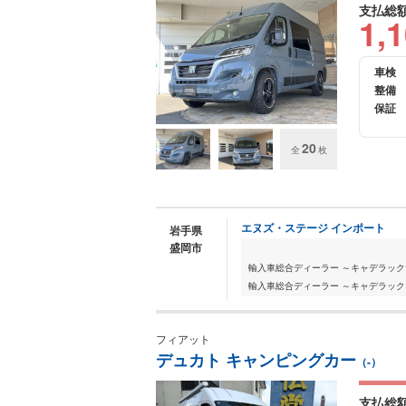
支払総
1,
車検
整備
保証
20
全
枚
エヌズ・ステージ インポート
岩手県
盛岡市
輸入車総合ディーラー ～キャデラッ
輸入車総合ディーラー ～キャデラック
フィアット
デュカト キャンピングカー
（-）
支払総