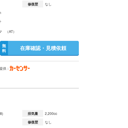
修復歴
なし
m
ト
マ （AT）
無
在庫確認・見積依頼
料
提供：
8)
排気量
2,200cc
修復歴
なし