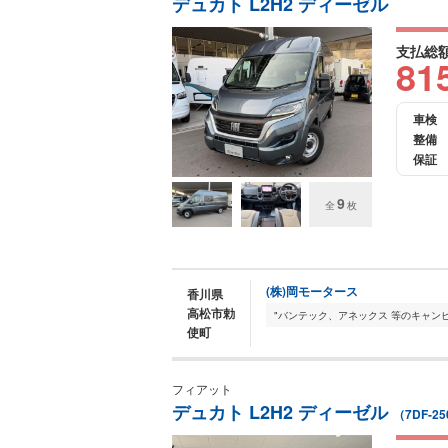
デュカト L2H2 ディーゼル
支払総
81
車検
整備
保証
9
全
枚
(株)岡モータース
香川県
高松市勅
使町
フィアット
デュカト L2H2 ディーゼル
（7DF-25