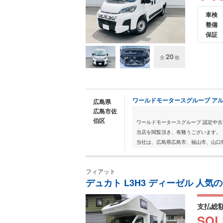
車検
整備
保証
20
全
枚
ワールドモータースグループ アル
広島県
広島市佐
伯区
ワールドモータースグループ 認定中
当店を閲覧頂き、有難うございます。
当社は、広島県広島市、福山市、山口
フィアット
デュカト L3H3 ディーゼル 人
支払総
SOL