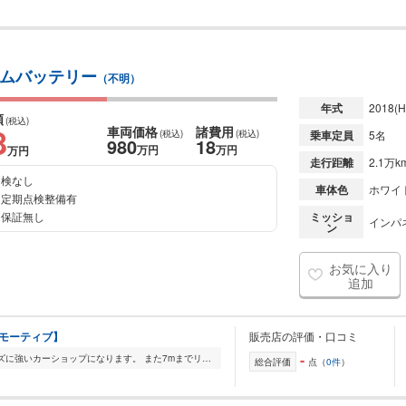
ウムバッテリー
（不明）
年式
2018
(H
額
(税込)
8
車両価格
諸費用
(税込)
(税込)
乗車定員
5名
980
18
万円
万円
万円
走行距離
2.1万k
検なし
車体色
ホワイ
定期点検整備有
保証無し
ミッショ
インパネ
ン
お気に入り
追加
ートモーティブ】
販売店の評価・口コミ
-
長野県諏訪市にある整備・カスタマイズに強いカーショップになります。 また7mまでリフトアップ可能な大型リフト完備で、特種用途自動車(トラック、キャンピングカー等)...
総合評価
点（
0件
）