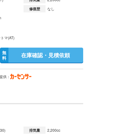
修復歴
なし
m
トマ(AT)
無
在庫確認・見積依頼
料
提供：
30)
排気量
2,200cc