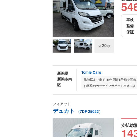
54
車検
整備
保証
20
全
枚
Tomie Cars
新潟県
新潟市南
黒埼ICより車で18分 国道8号線を
区
お客様のカーライフサポート出来るよ..
フィアット
デュカト
（7DF-25022）
支払総
14