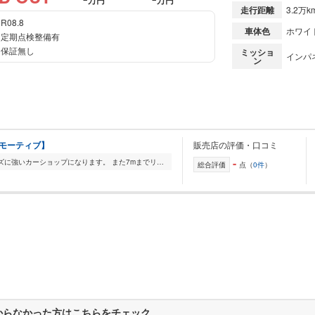
万円
万円
走行距離
3.2万k
R08.8
車体色
ホワイ
定期点検整備有
保証無し
ミッショ
インパネ
ン
ートモーティブ】
販売店の評価・口コミ
-
長野県諏訪市にある整備・カスタマイズに強いカーショップになります。 また7mまでリフトアップ可能な大型リフト完備で、特種用途自動車(トラック、キャンピングカー等)...
総合評価
点（
0件
）
からなかった方はこちらをチェック