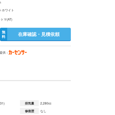
m
トホワイト
トマ(AT)
無
在庫確認・見積依頼
料
提供：
31)
排気量
2,280cc
修復歴
なし