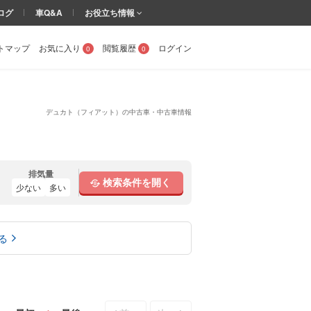
ログ
車Q&A
お役立ち情報
トマップ
お気に入り
閲覧履歴
ログイン
0
0
デュカト（フィアット）の中古車・中古車情報
排気量
検索条件を開く
少ない
多い
る