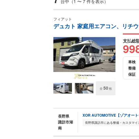
台中（1 〜 7 件を表示）
フィアット
デュカト 家庭用エアコン、リチ
支払総
99
車検
整備
保証
50
全
枚
XOR AUTOMOTIVE【ゾアオ
長野県
諏訪市湖
南