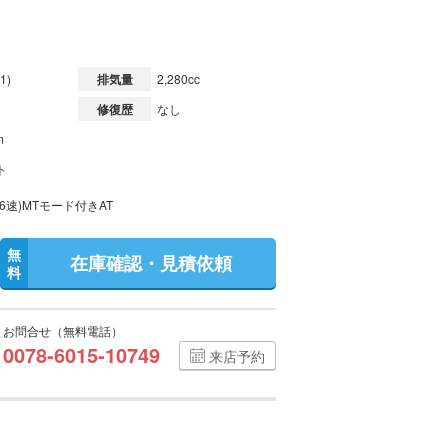
1)
排気量
2,280cc
修復歴
なし
m
ト
6速)MTモード付きAT
無
在庫確認・見積依頼
料
お問合せ（無料電話）
0078-6015-10749
来店予約