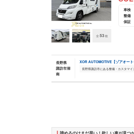
車検
整備
保証
53
全
枚
XOR AUTOMOTIVE【ゾアオ
長野県
諏訪市湖
南
諦めるのはまだ早い！欲しい車が見つ