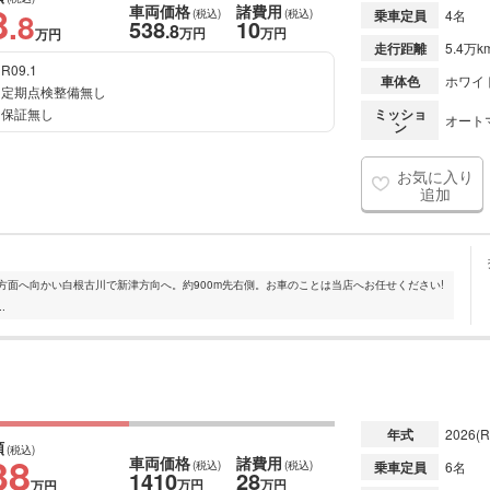
8
車両価格
諸費用
.8
(税込)
(税込)
乗車定員
4名
538
10
.8
万円
万円
万円
走行距離
5.4万k
R09.1
車体色
ホワイ
定期点検整備無し
保証無し
ミッショ
オート
ン
お気に入り
追加
三条方面へ向かい白根古川で新津方向へ。約900m先右側。お車のことは当店へお任せください!
.
年式
2026
(R
額
(税込)
38
車両価格
諸費用
(税込)
(税込)
乗車定員
6名
1410
28
万円
万円
万円