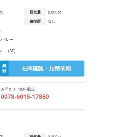
5)
排気量
2,200cc
修復歴
なし
m
ングレー
マ （AT）
無
在庫確認・見積依頼
料
お問合せ（無料電話）
0078-6015-17850
7)
排気量
2,200cc