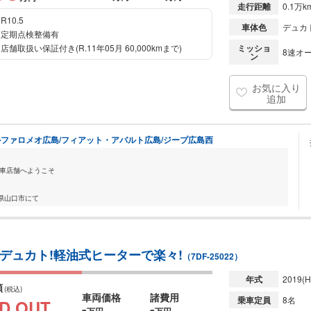
走行距離
0.1万k
R10.5
車体色
デュカ
定期点検整備有
店舗取扱い保証付き(R.11年05月 60,000kmまで)
ミッショ
8速オー
ン
お気に入り
追加
ファロメオ広島/フィアット・アバルト広島/ジープ広島西
古車店舗へようこそ
県山口市にて
気のデュカト!軽油式ヒーターで楽々!
（7DF-25022）
年式
2019
(H
額
(税込)
車両価格
諸費用
乗車定員
8名
D OUT
-
-