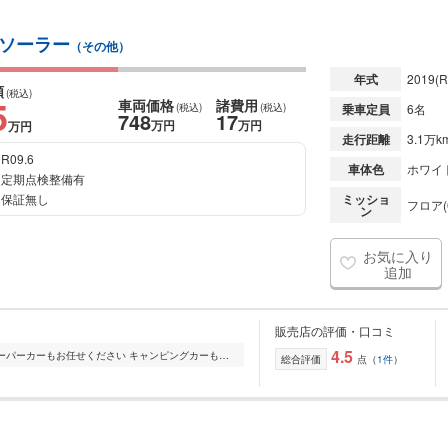
 ソーラー
（その他）
年式
2019
(R
額
(税込)
5
車両価格
諸費用
(税込)
(税込)
乗車定員
6名
748
17
万円
万円
万円
走行距離
3.1万k
R09.6
車体色
ホワイ
定期点検整備有
保証無し
ミッショ
フロア(
ン
お気に入り
追加
販売店の評価・口コミ
4.5
フェラーリ・ランボルギーニなどのスーパーカーもお任せください キャンピングカーも得意で、「アドリア」「バーストナー」「ハイマー」などの各種モーターホームも取...
総合評価
点（
1件
）