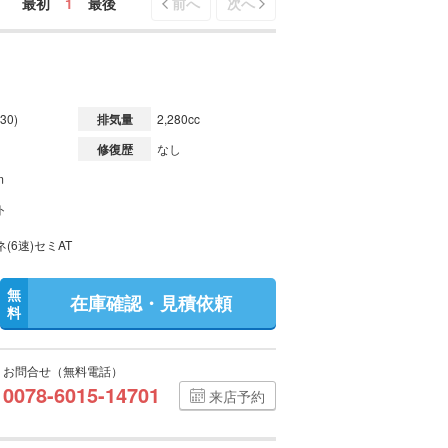
最初
1
最後
前へ
次へ
30)
排気量
2,280cc
修復歴
なし
m
ト
(6速)セミAT
無
在庫確認・見積依頼
料
お問合せ（無料電話）
0078-6015-14701
来店予約