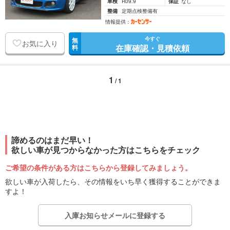
車検
R09.9
保証
なし
整備
定期点検整備有
情報提供：
今すぐ
無
お気に入り
在庫確認・見積依頼
料
1
/ 1
諦めるのはまだ早い！
欲しい車が見つからなかった方はこちらをチェック
ご希望の条件がある方はこちらから登録してみましょう。
欲しい車が入荷したら、その情報をいち早く獲得することができま
すよ！
入庫お知らせメールに登録する