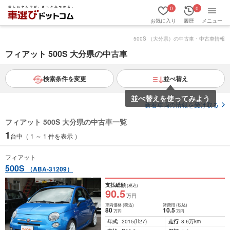
0
0
お気に入り
履歴
メニュー
500S （大分県）の中古車・中古車情報
フィアット 500S 大分県の中古車
検索条件を変更
並べ替え
並べ替えを使ってみよう
新着車両の情報を受け取る
フィアット 500S 大分県の中古車一覧
1
台中（ 1 ～ 1 件を表示 ）
フィアット
500S
（ABA-31209）
支払総額
(税込)
90
.5
万円
車両価格
(税込)
諸費用
(税込)
80
10
.5
万円
万円
年式
2015
(H27)
走行
8.6万km