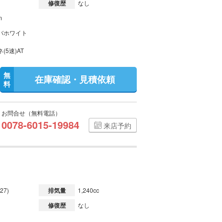
修復歴
なし
m
バホワイト
(5速)AT
無
在庫確認・見積依頼
料
お問合せ（無料電話）
0078-6015-19984
来店予約
27)
排気量
1,240cc
修復歴
なし