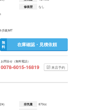
修復歴
なし
m
(5速)MT
無
在庫確認・見積依頼
料
お問合せ（無料電話）
0078-6015-16819
来店予約
24)
排気量
870cc