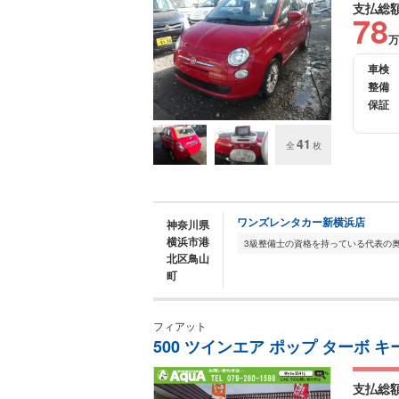
支払総
78
万
車検
整備
保証
41
全
枚
ワンズレンタカー新横浜店
神奈川県
横浜市港
北区鳥山
町
フィアット
500 ツインエア ポップ ターボ キ
支払総