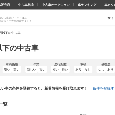
車販売店
中古車相場
中古車オークション
車ランキング
車カタ
サイ
報なら車選びドットコム！
車が揃う中古車検索サイト！
万円以下の中古車
以下の中古車
車両価格
年式
走行距離
車検
修復歴
安い
高い
新しい
古い
短い
長い
あり
なし
なし
あり
しい車の条件を登録すると、新着情報を受け取れます！
条件を登録す
一覧