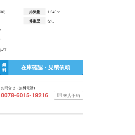
30)
排気量
1,240cc
修復歴
なし
m
ト
ネAT
無
在庫確認・見積依頼
料
お問合せ（無料電話）
0078-6015-19216
来店予約