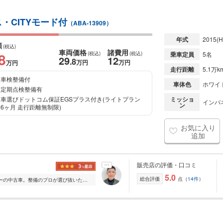
・CITYモード付
（ABA-13909）
年式
2015
(H
額
(税込)
車両価格
諸費用
8
(税込)
(税込)
乗車定員
5名
29
12
.8
万円
万円
万円
走行距離
5.1万k
車検整備付
車体色
ホワイ
定期点検整備有
車選びドットコム保証EGSプラス付き(ライトプラン
ミッショ
インパ
ン
6ヶ月 走行距離無制限)
お気に入り
追加
販売店の評価・口コミ
5.0
総合評価
点（
14件
）
「安心」で選ぶなら、中部車検センターの中古車。整備のプロが選び抜いた確かな一台を。 愛知県春日井市で創業35年以上 、中部運輸局指定工場 として、地域の皆様の...