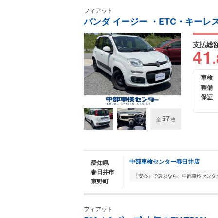
フィアット
パンダ イージー ・ETC・キーレス
支払総
41
.
車検
整備
保証
57
全
枚
中部車検センター春日井店
愛知県
春日井市
東野町
フィアット