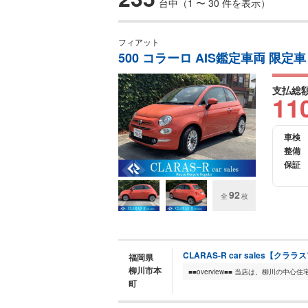
台中（1 〜 30 件を表示）
フィアット
500 コラーロ AIS鑑定車両 限
支払総
11
車検
整備
保証
92
全
枚
CLARAS-R car sales【ク
福岡県
柳川市本
町