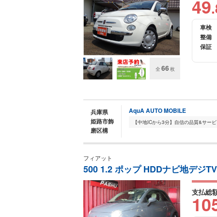
49
.
車検
整備
保証
66
全
枚
AquA AUTO MOBILE
兵庫県
姫路市飾
磨区構
フィアット
500 1.2 ポップ HDDナビ地デジ
支払総
10