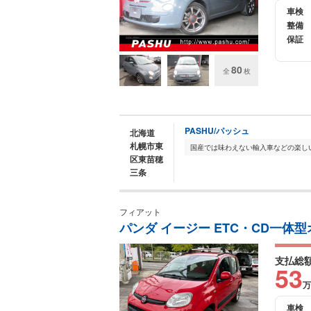
車検
整備
保証
80
全
枚
PASHU/パッシュ
北海道
札幌市東
区東苗穂
三条
フィアット
パンダ イージー ETC・CD一体
支払総
53
万
車検