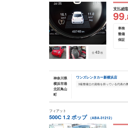
支払総
99
.
車検
整備
保証
43
全
枚
ワンズレンタカー新横浜店
神奈川県
横浜市港
北区鳥山
町
フィアット
500C 1.2 ポップ
（ABA-31212）