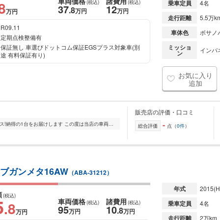
車両価格
諸費用
8
(税込)
(税込)
乗車定員
4名
37
12
.8
万円
万円
万円
走行距離
5.5万k
R09.11
車体色
ボサノ
定期点検整備有
保証無し 車選びドットコム保証EGSプラス対象車(別
ミッショ
インパネ
ン
途 有料保証有り)
お気に入り
追加
販売店の評価・口コミ
-
【中地ICから3分】自信の品質&サービス!納得の1台をお届けします この度は当店の車両をご覧いただき、誠にありがとうございます。 当店ではコンパクトカーからビッ...
総合評価
点（
0件
）
TVブガンメタ16AW
（ABA-31212）
年式
2015
(H
額
(税込)
5
車両価格
諸費用
.8
(税込)
(税込)
乗車定員
4名
95
10
.8
万円
万円
万円
走行距離
2万km