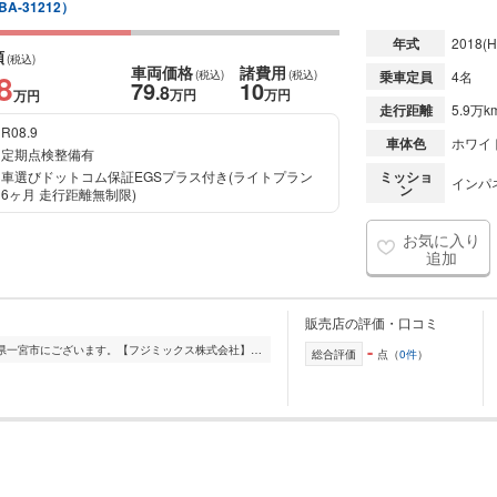
BA-31212）
年式
2018
(H
額
(税込)
車両価格
諸費用
8
(税込)
(税込)
乗車定員
4名
79
10
.8
万円
万円
万円
走行距離
5.9万k
R08.9
車体色
ホワイ
定期点検整備有
車選びドットコム保証EGSプラス付き(ライトプラン
ミッショ
インパ
ン
6ヶ月 走行距離無制限)
お気に入り
追加
販売店の評価・口コミ
-
ご覧頂きありがとうございます。愛知県一宮市にございます。【フジミックス株式会社】です。 各自動車メーカー純正のカーナビゲーションシステムや純正カーオーディオ...
総合評価
点（
0件
）