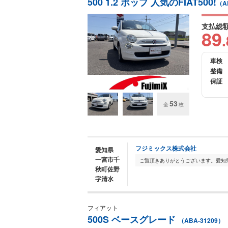
500 1.2 ポップ 人気のFIAT500!
（A
支払総
89
.
車検
整備
保証
53
全
枚
フジミックス株式会社
愛知県
一宮市千
秋町佐野
字清水
フィアット
500S ベースグレード
（ABA-31209）