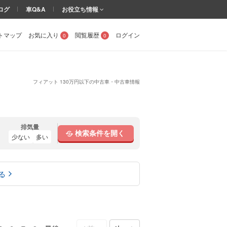
ログ
車Q&A
お役立ち情報
トマップ
お気に入り
閲覧履歴
ログイン
0
0
フィアット 130万円以下の中古車・中古車情報
排気量
検索条件を開く
少ない
多い
る