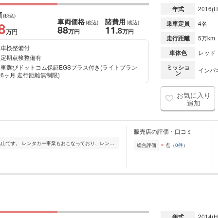
年式
2016
(H
額
(税込)
車両価格
諸費用
8
(税込)
(税込)
乗車定員
4名
88
11
.8
万円
万円
万円
走行距離
5万km
車検整備付
車体色
レッド
定期点検整備有
車選びドットコム保証EGSプラス付き(ライトプラン
ミッショ
インパネ
ン
6ヶ月 走行距離無制限)
お気に入り
追加
販売店の評価・口コミ
-
3級整備士の資格を持っている代表の奥山です。 レンタカー事業もおこなっており、レンタアップのお車も取り扱っております。 レンタカーとしてお客様に綺麗な状態でお...
総合評価
点（
0件
）
年式
2014
(H