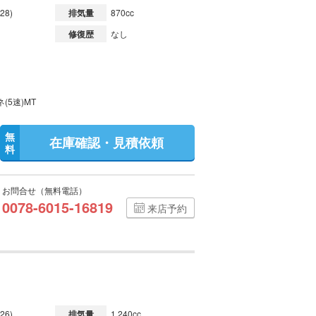
28)
排気量
870cc
修復歴
なし
(5速)MT
無
在庫確認・見積依頼
料
お問合せ（無料電話）
0078-6015-16819
来店予約
26)
排気量
1,240cc