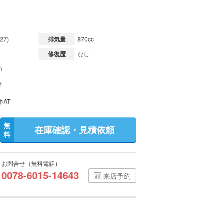
27)
排気量
870cc
修復歴
なし
m
ト
ネAT
無
在庫確認・見積依頼
料
お問合せ（無料電話）
0078-6015-14643
来店予約