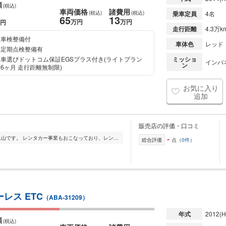
額
(税込)
車両価格
諸費用
(税込)
(税込)
乗車定員
4名
65
13
万円
万円
円
走行距離
4.3万k
車検整備付
車体色
レッド
定期点検整備有
車選びドットコム保証EGSプラス付き(ライトプラン
ミッショ
インパネ
ン
6ヶ月 走行距離無制限)
お気に入り
追加
販売店の評価・口コミ
-
3級整備士の資格を持っている代表の奥山です。 レンタカー事業もおこなっており、レンタアップのお車も取り扱っております。 レンタカーとしてお客様に綺麗な状態でお...
総合評価
点（
0件
）
ーレス ETC
（ABA-31209）
年式
2012
(H
額
(税込)