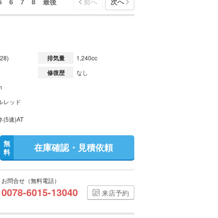
5
6
7
8
最後
前へ
次へ
28)
排気量
1,240cc
修復歴
なし
m
ルレッド
(5速)AT
無
在庫確認・見積依頼
料
お問合せ（無料電話）
0078-6015-13040
来店予約