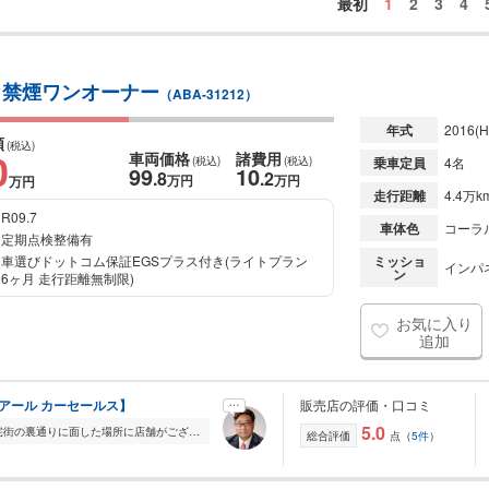
最初
1
2
3
4
定車 禁煙ワンオーナー
（ABA-31212）
年式
2016
(H
額
(税込)
0
車両価格
諸費用
(税込)
(税込)
乗車定員
4名
99
10
.8
.2
万円
万円
万円
走行距離
4.4万k
R09.7
車体色
コーラ
定期点検整備有
車選びドットコム保証EGSプラス付き(ライトプラン
ミッショ
インパネ
ン
6ヶ月 走行距離無制限)
お気に入り
追加
ララスアール カーセールス】
販売店の評価・口コミ
5.0
■■overview■■ 当店は、柳川の中心住宅街の裏通りに面した場所に店舗がございます。お仕事や生活に必要とされる、働く軽自動車を中心にお求めやすい価格帯のお車を厳選・...
総合評価
点（
5件
）