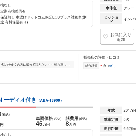
検なし
車体色
グレー
定期点検整備有
保証無し 車選びドットコム保証EGSプラス対象車(別
ミッショ
インパ
ン
途 有料保証有り)
お気に入り
追加
販売店の評価・口コミ
-
国産では味わえない輸入車などの楽しい魅力を多くの方に知って頂きたい・・ 輸入車に限らず車は個性的です。良い車を熟成させるのもいいですが、パーツを組み合わせて...
総合評価
点（
0件
）
型オーディオ付き
（ABA-13909）
年式
2017
(H
額
(税込)
車両価格
諸費用
(税込)
(税込)
乗車定員
5名
45
8
万円
万円
円
走行距離
6.6万k
検なし