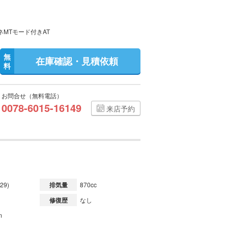
ネMTモード付きAT
無
在庫確認・見積依頼
料
お問合せ（無料電話）
0078-6015-16149
来店予約
29)
排気量
870cc
修復歴
なし
m