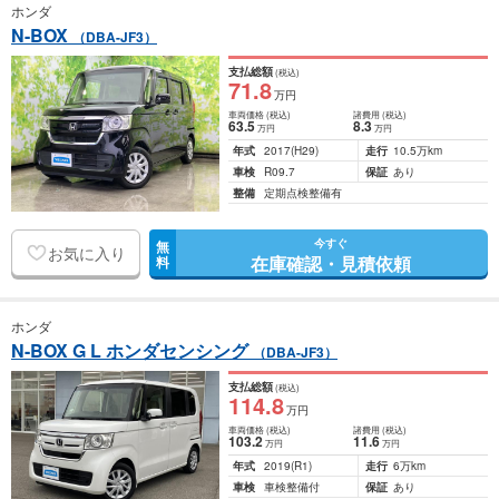
ホンダ
N-BOX
（DBA-JF3）
支払総額
(税込)
71
.8
万円
車両価格
(税込)
諸費用
(税込)
63
.5
8
.3
万円
万円
年式
2017
(H29)
走行
10.5万km
車検
R09.7
保証
あり
整備
定期点検整備有
今すぐ
無
お気に入り
在庫確認・見積依頼
料
ホンダ
N-BOX G L ホンダセンシング
（DBA-JF3）
支払総額
(税込)
114
.8
万円
車両価格
(税込)
諸費用
(税込)
103
.2
11
.6
万円
万円
年式
2019
(R1)
走行
6万km
車検
車検整備付
保証
あり