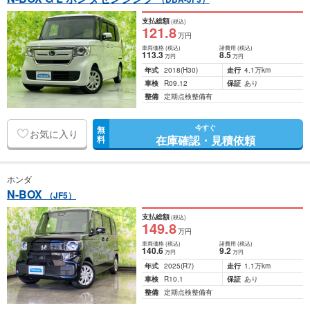
支払総額
(税込)
121
.8
万円
車両価格
(税込)
諸費用
(税込)
113
.3
8
.5
万円
万円
年式
2018
(H30)
走行
4.1万km
車検
R09.12
保証
あり
整備
定期点検整備有
今すぐ
無
お気に入り
在庫確認・見積依頼
料
ホンダ
N-BOX
（JF5）
支払総額
(税込)
149
.8
万円
車両価格
(税込)
諸費用
(税込)
140
.6
9
.2
万円
万円
年式
2025
(R7)
走行
1.1万km
車検
R10.1
保証
あり
整備
定期点検整備有