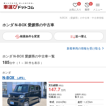
0
0
お気に入り
履歴
メニュー
N-BOX （愛媛県）の中古車・中古車情報
ホンダ N-BOX 愛媛県の中古車
検索条件を変更
並べ替え
新着車両の情報を受け取る
ホンダ N-BOX 愛媛県の中古車一覧
185
台中（ 1 ～ 30 件を表示 ）
ホンダ
N-BOX
（JF5）
支払総額
(税込)
147
.7
万円
車両価格
(税込)
諸費用
(税込)
138
.6
9
.1
万円
万円
年式
2024
(R6)
走行
1.2万km