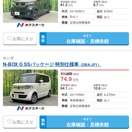
車両価格
(税込)
諸費用
(税込)
91
.2
8
.7
万円
万円
年式
2015
(H27)
走行
8万km
車検
R10.7
保証
あり
整備
定期点検整備有
今すぐ
無
お気に入り
在庫確認・見積依頼
料
ホンダ
N-BOX G SSパッケージ 特別仕様車
（DBA-JF1）
支払総額
(税込)
74
.9
万円
車両価格
(税込)
諸費用
(税込)
64
.1
10
.8
万円
万円
年式
2017
(H29)
走行
6.2万km
車検
車検整備付
保証
あり
整備
定期点検整備有
今すぐ
無
お気に入り
在庫確認・見積依頼
料