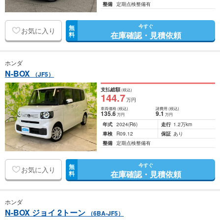
整備
定期点検整備有
今すぐ
無
お気に入り
在庫確認・見積依頼
料
ホンダ
N-BOX
（JF5）
支払総額
(税込)
144
.7
万円
車両価格
(税込)
諸費用
(税込)
135
.6
9
.1
万円
万円
年式
2024
(R6)
走行
1.2万km
車検
R09.12
保証
あり
整備
定期点検整備有
今すぐ
無
お気に入り
在庫確認・見積依頼
料
ホンダ
N-BOX ジョイ 2トーン
（6BA-JF5）