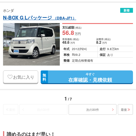
ホンダ
新着
N-BOX G Lパッケージ
（DBA-JF1）
支払総額
(税込)
56
.8
万円
車両価格
(税込)
諸費用
(税込)
48
.6
8
.2
万円
万円
年式
2012
(H24)
走行
9.8万km
車検
R09.2
保証
あり
整備
定期点検整備有
今すぐ
無
お気に入り
在庫確認・見積依頼
料
1
/ 7
最初
前の30件
次の30件
最後
諦めるのはまだ早い！