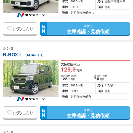
年式
2026
(R8)
走行
登録済未使用車
車検
R11.6
保証
あり
整備
定期点検整備無し
今すぐ
無
お気に入り
在庫確認・見積依頼
料
ホンダ
N-BOX L
（6BA-JF3）
支払総額
(税込)
129
.9
万円
車両価格
(税込)
諸費用
(税込)
122
.1
7
.8
万円
万円
年式
2022
(R4)
走行
1.7万km
車検
R09.6
保証
あり
整備
定期点検整備有
今すぐ
無
お気に入り
在庫確認・見積依頼
料
ホンダ