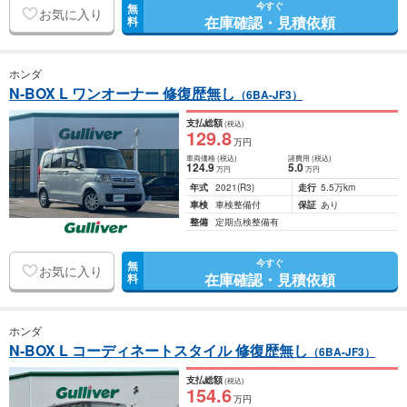
今すぐ
無
お気に入り
在庫確認・見積依頼
料
ホンダ
N-BOX L ワンオーナー 修復歴無し
（6BA-JF3）
支払総額
(税込)
129
.8
万円
車両価格
(税込)
諸費用
(税込)
124
.9
5
.0
万円
万円
年式
2021
(R3)
走行
5.5万km
車検
車検整備付
保証
あり
整備
定期点検整備有
今すぐ
無
お気に入り
在庫確認・見積依頼
料
ホンダ
N-BOX L コーディネートスタイル 修復歴無し
（6BA-JF3）
支払総額
(税込)
154
.6
万円