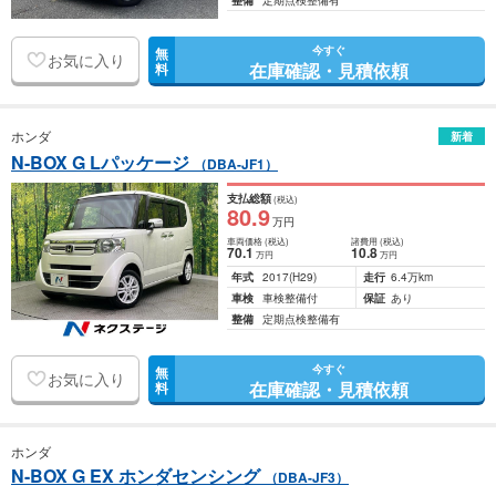
整備
定期点検整備有
今すぐ
無
お気に入り
在庫確認・見積依頼
料
ホンダ
新着
N-BOX G Lパッケージ
（DBA-JF1）
支払総額
(税込)
80
.9
万円
車両価格
(税込)
諸費用
(税込)
70
.1
10
.8
万円
万円
年式
2017
(H29)
走行
6.4万km
車検
車検整備付
保証
あり
整備
定期点検整備有
今すぐ
無
お気に入り
在庫確認・見積依頼
料
ホンダ
N-BOX G EX ホンダセンシング
（DBA-JF3）