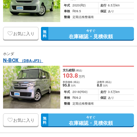
年式
2020
(R2)
走行
6.5万km
車検
R09.5
保証
あり
整備
定期点検整備有
今すぐ
無
お気に入り
在庫確認・見積依頼
料
ホンダ
N-BOX
（DBA-JF3）
支払総額
(税込)
103
.8
万円
車両価格
(税込)
諸費用
(税込)
95
.8
8
.0
万円
万円
年式
2018
(H30)
走行
3.5万km
車検
R09.2
保証
あり
整備
定期点検整備有
今すぐ
無
お気に入り
在庫確認・見積依頼
料