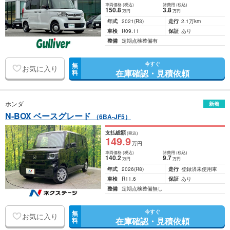
車両価格
(税込)
諸費用
(税込)
150
.8
3
.8
万円
万円
年式
2021
(R3)
走行
2.1万km
車検
R09.11
保証
あり
整備
定期点検整備有
今すぐ
無
お気に入り
在庫確認・見積依頼
料
ホンダ
新着
N-BOX ベースグレード
（6BA-JF5）
支払総額
(税込)
149
.9
万円
車両価格
(税込)
諸費用
(税込)
140
.2
9
.7
万円
万円
年式
2026
(R8)
走行
登録済未使用車
車検
R11.6
保証
あり
整備
定期点検整備無し
今すぐ
無
お気に入り
在庫確認・見積依頼
料