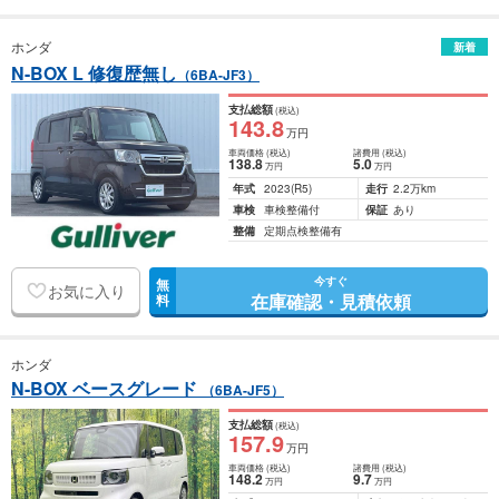
ホンダ
新着
N-BOX L 修復歴無し
（6BA-JF3）
支払総額
(税込)
143
.8
万円
車両価格
(税込)
諸費用
(税込)
138
.8
5
.0
万円
万円
年式
2023
(R5)
走行
2.2万km
車検
車検整備付
保証
あり
整備
定期点検整備有
今すぐ
無
お気に入り
在庫確認・見積依頼
料
ホンダ
N-BOX ベースグレード
（6BA-JF5）
支払総額
(税込)
157
.9
万円
車両価格
(税込)
諸費用
(税込)
148
.2
9
.7
万円
万円