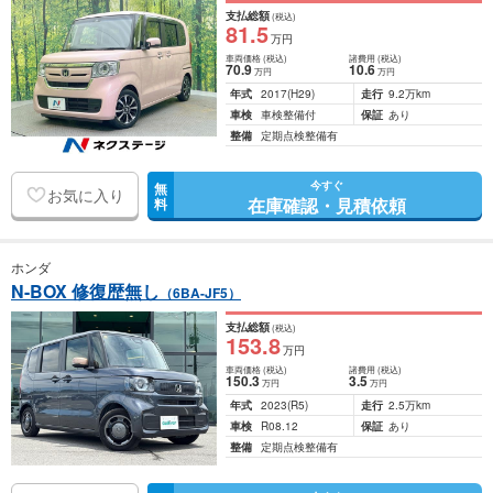
支払総額
(税込)
81
.5
万円
車両価格
(税込)
諸費用
(税込)
70
.9
10
.6
万円
万円
年式
2017
(H29)
走行
9.2万km
車検
車検整備付
保証
あり
整備
定期点検整備有
今すぐ
無
お気に入り
在庫確認・見積依頼
料
ホンダ
N-BOX 修復歴無し
（6BA-JF5）
支払総額
(税込)
153
.8
万円
車両価格
(税込)
諸費用
(税込)
150
.3
3
.5
万円
万円
年式
2023
(R5)
走行
2.5万km
車検
R08.12
保証
あり
整備
定期点検整備有