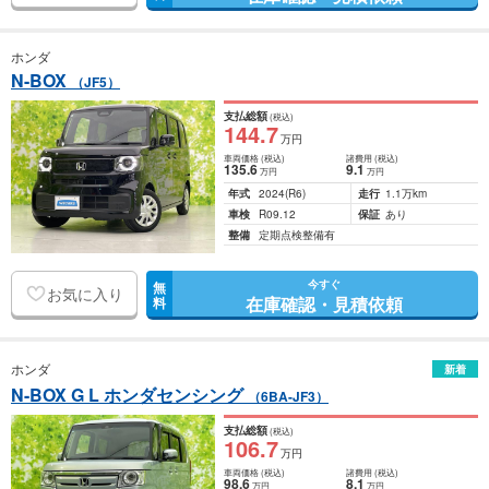
ホンダ
N-BOX
（JF5）
支払総額
(税込)
144
.7
万円
車両価格
(税込)
諸費用
(税込)
135
.6
9
.1
万円
万円
年式
2024
(R6)
走行
1.1万km
車検
R09.12
保証
あり
整備
定期点検整備有
今すぐ
無
お気に入り
在庫確認・見積依頼
料
ホンダ
新着
N-BOX G L ホンダセンシング
（6BA-JF3）
支払総額
(税込)
106
.7
万円
車両価格
(税込)
諸費用
(税込)
98
.6
8
.1
万円
万円