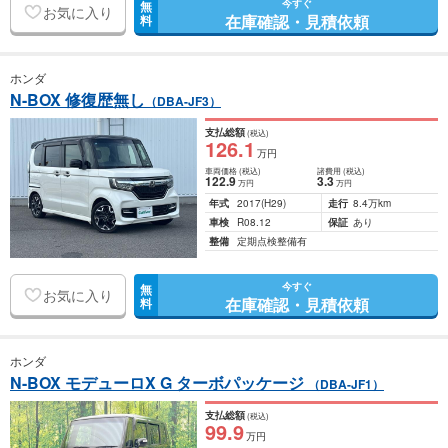
今すぐ
無
お気に入り
在庫確認・見積依頼
料
ホンダ
N-BOX 修復歴無し
（DBA-JF3）
支払総額
(税込)
126
.1
万円
車両価格
(税込)
諸費用
(税込)
122
.9
3
.3
万円
万円
年式
2017
(H29)
走行
8.4万km
車検
R08.12
保証
あり
整備
定期点検整備有
今すぐ
無
お気に入り
在庫確認・見積依頼
料
ホンダ
N-BOX モデューロX G ターボパッケージ
（DBA-JF1）
支払総額
(税込)
99
.9
万円