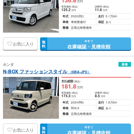
万円
車両価格
(税込)
諸費用
(税込)
125
.2
11
.6
万円
万円
年式
2020
(R2)
走行
5.1万km
車検
車検整備付
保証
あり
整備
定期点検整備有
今すぐ
無
お気に入り
在庫確認・見積依頼
料
ホンダ
新着
N-BOX ファッションスタイル
（6BA-JF5）
支払総額
(税込)
181
.8
万円
車両価格
(税込)
諸費用
(税込)
173
.3
8
.5
万円
万円
年式
2024
(R6)
走行
1.6万km
車検
R09.6
保証
あり
整備
定期点検整備有
今すぐ
無
お気に入り
在庫確認・見積依頼
料