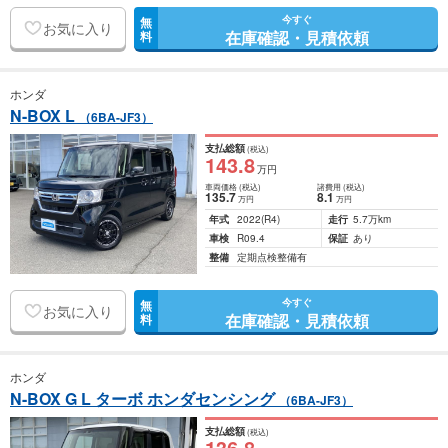
今すぐ
無
お気に入り
在庫確認・見積依頼
料
ホンダ
N-BOX L
（6BA-JF3）
支払総額
(税込)
143
.8
万円
車両価格
(税込)
諸費用
(税込)
135
.7
8
.1
万円
万円
年式
2022
(R4)
走行
5.7万km
車検
R09.4
保証
あり
整備
定期点検整備有
今すぐ
無
お気に入り
在庫確認・見積依頼
料
ホンダ
N-BOX G L ターボ ホンダセンシング
（6BA-JF3）
支払総額
(税込)
136
.8