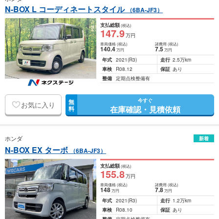
N-BOX L コーディネートスタイル
（6BA-JF3）
支払総額
(税込)
147
.9
万円
車両価格
(税込)
諸費用
(税込)
140
.4
7
.5
万円
万円
年式
2021
(R3)
走行
2.5万km
車検
R08.12
保証
あり
整備
定期点検整備有
今すぐ
無
お気に入り
在庫確認・見積依頼
料
ホンダ
新着
N-BOX EX ターボ
（6BA-JF3）
支払総額
(税込)
155
.8
万円
車両価格
(税込)
諸費用
(税込)
148
7
.8
万円
万円
年式
2021
(R3)
走行
1.2万km
車検
R08.10
保証
あり