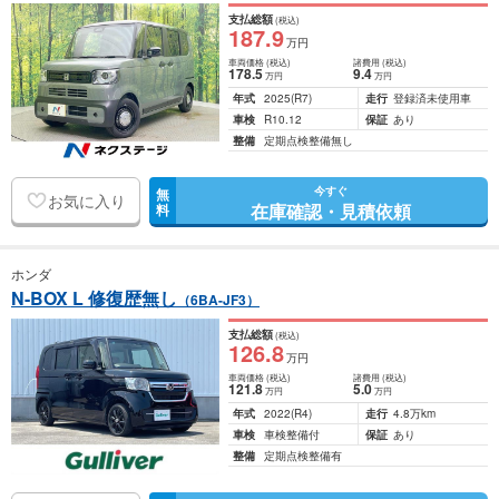
支払総額
(税込)
187
.9
万円
車両価格
(税込)
諸費用
(税込)
178
.5
9
.4
万円
万円
年式
2025
(R7)
走行
登録済未使用車
車検
R10.12
保証
あり
整備
定期点検整備無し
今すぐ
無
お気に入り
在庫確認・見積依頼
料
ホンダ
N-BOX L 修復歴無し
（6BA-JF3）
支払総額
(税込)
126
.8
万円
車両価格
(税込)
諸費用
(税込)
121
.8
5
.0
万円
万円
年式
2022
(R4)
走行
4.8万km
車検
車検整備付
保証
あり
整備
定期点検整備有