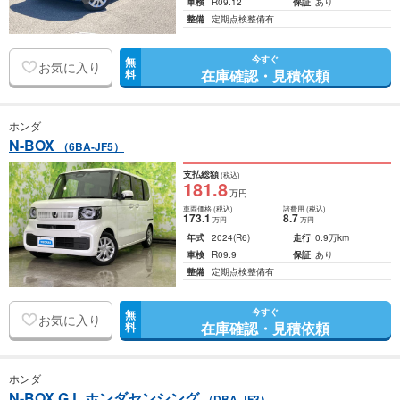
車検
R09.12
保証
あり
整備
定期点検整備有
今すぐ
無
お気に入り
在庫確認・見積依頼
料
ホンダ
N-BOX
（6BA-JF5）
支払総額
(税込)
181
.8
万円
車両価格
(税込)
諸費用
(税込)
173
.1
8
.7
万円
万円
年式
2024
(R6)
走行
0.9万km
車検
R09.9
保証
あり
整備
定期点検整備有
今すぐ
無
お気に入り
在庫確認・見積依頼
料
ホンダ
N-BOX G L ホンダセンシング
（DBA-JF3）