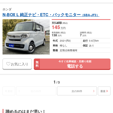
ホンダ
N-BOX L 純正ナビ・ETC・バックモニター
（6BA-JF3）
支払総額
(税込)
145
万円
車両価格
(税込)
諸費用
(税込)
138
7
万円
万円
年式
2021
(R3)
走行
0.6万km
車検
検なし
保証
あり
整備
定期点検整備有
今すぐ在庫確認・見積り依頼
無
お気に入り
電話する
料
1
/ 3
最初
前の30件
次の30件
最後
諦めるのはまだ早い！