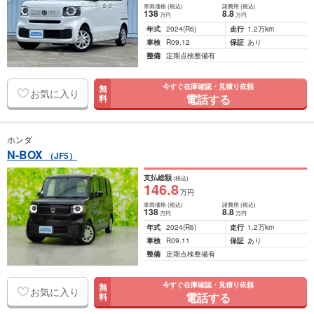
車両価格
(税込)
諸費用
(税込)
138
8
.8
万円
万円
年式
2024
(R6)
走行
1.2万km
車検
R09.12
保証
あり
整備
定期点検整備有
今すぐ在庫確認・見積り依頼
無
お気に入り
電話する
料
ホンダ
N-BOX
（JF5）
支払総額
(税込)
146
.8
万円
車両価格
(税込)
諸費用
(税込)
138
8
.8
万円
万円
年式
2024
(R6)
走行
1.2万km
車検
R09.11
保証
あり
整備
定期点検整備有
今すぐ在庫確認・見積り依頼
無
お気に入り
電話する
料