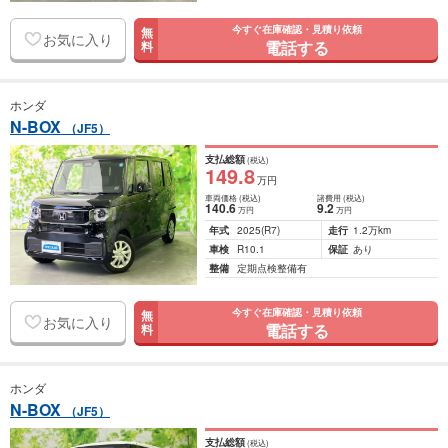
今すぐ在庫確認・見積り依頼
無
お気に入り
電話する
料
ホンダ
N-BOX
（JF5）
支払総額
(税込)
149
.8
万円
車両価格
(税込)
諸費用
(税込)
140
.6
9
.2
万円
万円
年式
2025
(R7)
走行
1.2万km
車検
R10.1
保証
あり
整備
定期点検整備有
今すぐ在庫確認・見積り依頼
無
お気に入り
電話する
料
ホンダ
N-BOX
（JF5）
支払総額
(税込)