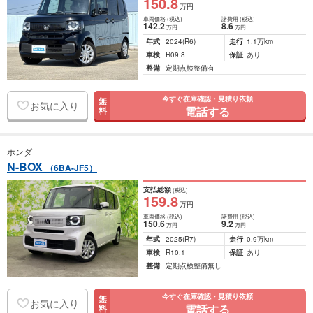
150
.8
万円
車両価格
(税込)
諸費用
(税込)
142
.2
8
.6
万円
万円
年式
2024
(R6)
走行
1.1万km
車検
R09.8
保証
あり
整備
定期点検整備有
今すぐ在庫確認・見積り依頼
無
お気に入り
電話する
料
ホンダ
N-BOX
（6BA-JF5）
支払総額
(税込)
159
.8
万円
車両価格
(税込)
諸費用
(税込)
150
.6
9
.2
万円
万円
年式
2025
(R7)
走行
0.9万km
車検
R10.1
保証
あり
整備
定期点検整備無し
今すぐ在庫確認・見積り依頼
無
お気に入り
電話する
料