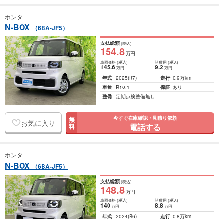
ホンダ
N-BOX
（6BA-JF5）
支払総額
(税込)
154
.8
万円
車両価格
(税込)
諸費用
(税込)
145
.6
9
.2
万円
万円
年式
2025
(R7)
走行
0.9万km
車検
R10.1
保証
あり
整備
定期点検整備無し
今すぐ在庫確認・見積り依頼
無
お気に入り
電話する
料
ホンダ
N-BOX
（6BA-JF5）
支払総額
(税込)
148
.8
万円
車両価格
(税込)
諸費用
(税込)
140
8
.8
万円
万円
年式
2024
(R6)
走行
0.8万km