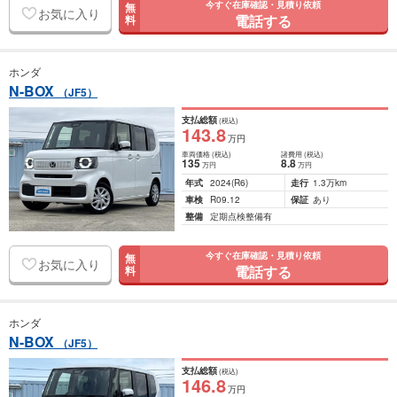
今すぐ在庫確認・見積り依頼
無
お気に入り
電話する
料
ホンダ
N-BOX
（JF5）
支払総額
(税込)
143
.8
万円
車両価格
(税込)
諸費用
(税込)
135
8
.8
万円
万円
年式
2024
(R6)
走行
1.3万km
車検
R09.12
保証
あり
整備
定期点検整備有
今すぐ在庫確認・見積り依頼
無
お気に入り
電話する
料
ホンダ
N-BOX
（JF5）
支払総額
(税込)
146
.8
万円