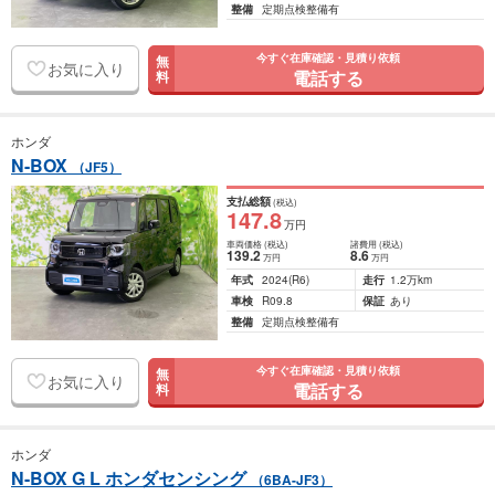
整備
定期点検整備有
今すぐ在庫確認・見積り依頼
無
お気に入り
電話する
料
ホンダ
N-BOX
（JF5）
支払総額
(税込)
147
.8
万円
車両価格
(税込)
諸費用
(税込)
139
.2
8
.6
万円
万円
年式
2024
(R6)
走行
1.2万km
車検
R09.8
保証
あり
整備
定期点検整備有
今すぐ在庫確認・見積り依頼
無
お気に入り
電話する
料
ホンダ
N-BOX G L ホンダセンシング
（6BA-JF3）