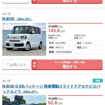
電話する
ホンダ
N-BOX
（6BA-JF5）
支払総額
(税込)
143
.8
万円
車両価格
(税込)
諸費用
(税込)
135
8
.8
万円
万円
年式
2024
(R6)
走行
1.3万km
車検
R09.12
保証
あり
整備
定期点検整備有
今すぐ在庫確認・見積り依頼
無
お気に入り
電話する
料
ホンダ
新着
N-BOX G SSパッケージ 両側電動スライドドア☆ナビ☆バ
ックカメラ
（DBA-JF1）
支払総額
(税込)
52
.8
万円