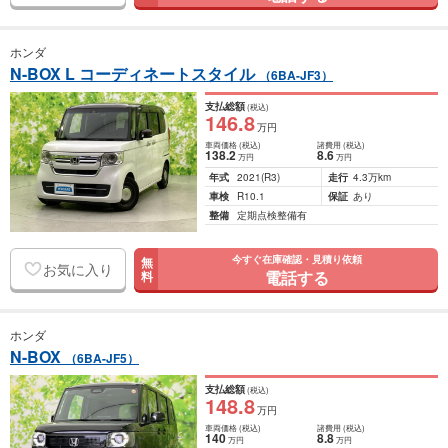
ホンダ
N-BOX L コーディネートスタイル
（6BA-JF3）
支払総額
(税込)
146
.8
万円
車両価格
(税込)
諸費用
(税込)
138
.2
8
.6
万円
万円
年式
2021
(R3)
走行
4.3万km
車検
R10.1
保証
あり
整備
定期点検整備有
今すぐ在庫確認・見積り依頼
無
お気に入り
電話する
料
ホンダ
N-BOX
（6BA-JF5）
支払総額
(税込)
148
.8
万円
車両価格
(税込)
諸費用
(税込)
140
8
.8
万円
万円