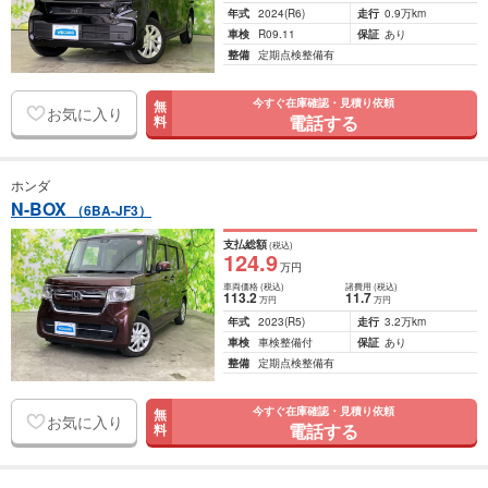
年式
2024
(R6)
走行
0.9万km
車検
R09.11
保証
あり
整備
定期点検整備有
今すぐ在庫確認・見積り依頼
無
お気に入り
電話する
料
ホンダ
N-BOX
（6BA-JF3）
支払総額
(税込)
124
.9
万円
車両価格
(税込)
諸費用
(税込)
113
.2
11
.7
万円
万円
年式
2023
(R5)
走行
3.2万km
車検
車検整備付
保証
あり
整備
定期点検整備有
今すぐ在庫確認・見積り依頼
無
お気に入り
電話する
料