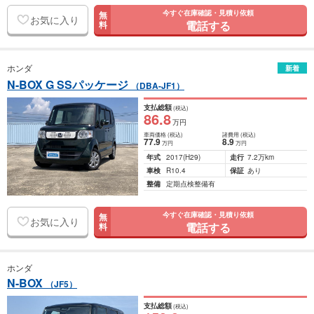
今すぐ在庫確認・見積り依頼
無
お気に入り
電話する
料
ホンダ
新着
N-BOX G SSパッケージ
（DBA-JF1）
支払総額
(税込)
86
.8
万円
車両価格
(税込)
諸費用
(税込)
77
.9
8
.9
万円
万円
年式
2017
(H29)
走行
7.2万km
車検
R10.4
保証
あり
整備
定期点検整備有
今すぐ在庫確認・見積り依頼
無
お気に入り
電話する
料
ホンダ
N-BOX
（JF5）
支払総額
(税込)