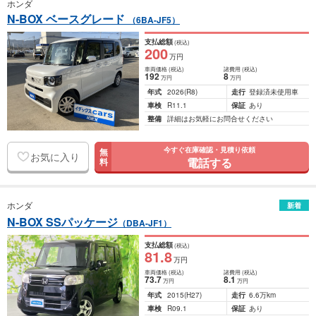
ホンダ
N-BOX ベースグレード
（6BA-JF5）
支払総額
(税込)
200
万円
車両価格
(税込)
諸費用
(税込)
192
8
万円
万円
年式
2026
(R8)
走行
登録済未使用車
車検
R11.1
保証
あり
整備
詳細はお気軽にお問合せください
今すぐ在庫確認・見積り依頼
無
お気に入り
電話する
料
ホンダ
新着
N-BOX SSパッケージ
（DBA-JF1）
支払総額
(税込)
81
.8
万円
車両価格
(税込)
諸費用
(税込)
73
.7
8
.1
万円
万円
年式
2015
(H27)
走行
6.6万km
車検
R09.1
保証
あり