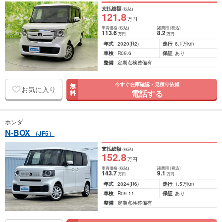
支払総額
(税込)
121
.8
万円
車両価格
(税込)
諸費用
(税込)
113
.6
8
.2
万円
万円
年式
2020
(R2)
走行
6.1万km
車検
R09.6
保証
あり
整備
定期点検整備有
今すぐ在庫確認・見積り依頼
無
お気に入り
電話する
料
ホンダ
N-BOX
（JF5）
支払総額
(税込)
152
.8
万円
車両価格
(税込)
諸費用
(税込)
143
.7
9
.1
万円
万円
年式
2024
(R6)
走行
1.5万km
車検
R09.11
保証
あり
整備
定期点検整備有