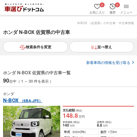
0
0
お気に入り
履歴
メニュー
N-BOX （佐賀県）の中古車・中古車情報
ホンダ N-BOX 佐賀県の中古車
検索条件を変更
並べ替え
新着車両の情報を受け取る
ホンダ N-BOX 佐賀県の中古車一覧
90
台中（ 1 ～ 30 件を表示 ）
ホンダ
N-BOX
（6BA-JF5）
支払総額
(税込)
148
.8
万円
車両価格
(税込)
諸費用
(税込)
140
8
.8
万円
万円
年式
2024
(R6)
走行
1万km