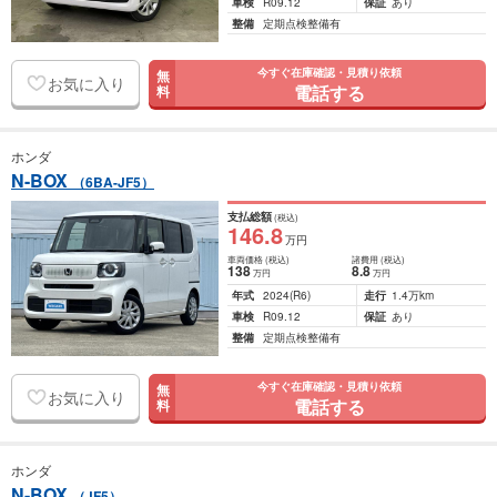
車検
R09.12
保証
あり
整備
定期点検整備有
今すぐ在庫確認・見積り依頼
無
お気に入り
電話する
料
ホンダ
N-BOX
（6BA-JF5）
支払総額
(税込)
146
.8
万円
車両価格
(税込)
諸費用
(税込)
138
8
.8
万円
万円
年式
2024
(R6)
走行
1.4万km
車検
R09.12
保証
あり
整備
定期点検整備有
今すぐ在庫確認・見積り依頼
無
お気に入り
電話する
料
ホンダ
N-BOX
（JF5）