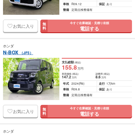
車検
R09.12
保証
あり
整備
定期点検整備有
今すぐ在庫確認・見積り依頼
無
お気に入り
電話する
料
ホンダ
N-BOX
（JF5）
支払総額
(税込)
155
.8
万円
車両価格
(税込)
諸費用
(税込)
147
.2
8
.6
万円
万円
年式
2024
(R6)
走行
1万km
車検
R09.8
保証
あり
整備
定期点検整備有
今すぐ在庫確認・見積り依頼
無
お気に入り
電話する
料
ホンダ