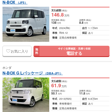
N-BOX
（JF5）
支払総額
(税込)
146
.8
万円
車両価格
(税込)
諸費用
(税込)
138
8
.8
万円
万円
年式
2024
(R6)
走行
1.1万km
車検
R09.12
保証
あり
整備
定期点検整備有
今すぐ在庫確認・見積り依頼
無
お気に入り
電話する
料
ホンダ
N-BOX G Lパッケージ
（DBA-JF1）
支払総額
(税込)
61
.9
万円
車両価格
(税込)
諸費用
(税込)
50
.1
11
.8
万円
万円
年式
2013
(H25)
走行
6.8万km
車検
車検整備付
保証
あり
整備
定期点検整備有