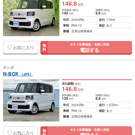
148
.8
万円
車両価格
(税込)
諸費用
(税込)
140
8
.8
万円
万円
年式
2024
(R6)
走行
1万km
車検
R09.12
保証
あり
整備
定期点検整備有
今すぐ在庫確認・見積り依頼
無
お気に入り
電話する
料
ホンダ
N-BOX
（JF5）
支払総額
(税込)
146
.8
万円
車両価格
(税込)
諸費用
(税込)
138
8
.8
万円
万円
年式
2024
(R6)
走行
1.5万km
車検
R09.12
保証
あり
整備
定期点検整備有
今すぐ在庫確認・見積り依頼
無
お気に入り
料