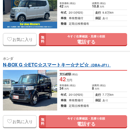
車両価格
(税込)
諸費用
(税込)
42
10
.8
万円
万円
年式
2013
(H25)
走行
9.8万km
車検
車検整備付
保証
あり
整備
定期点検整備有
今すぐ在庫確認・見積り依頼
無
お気に入り
電話する
料
ホンダ
N-BOX G ☆ETC☆スマートキー☆ナビ☆
（DBA-JF1）
支払総額
(税込)
42
万円
車両価格
(税込)
諸費用
(税込)
34
8
万円
万円
年式
2013
(H25)
走行
7.7万km
車検
車検整備付
保証
あり
整備
定期点検整備有
今すぐ在庫確認・見積り依頼
無
お気に入り
電話する
料