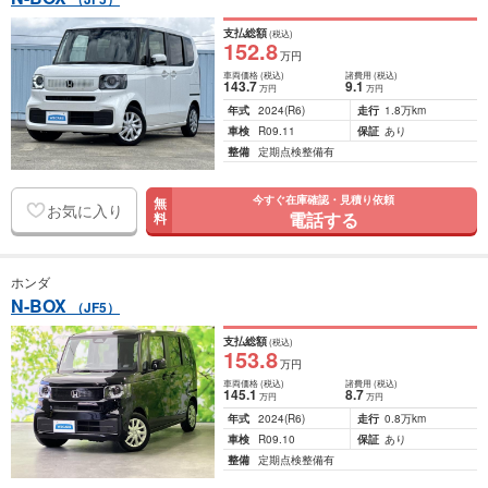
支払総額
(税込)
152
.8
万円
車両価格
(税込)
諸費用
(税込)
143
.7
9
.1
万円
万円
年式
2024
(R6)
走行
1.8万km
車検
R09.11
保証
あり
整備
定期点検整備有
今すぐ在庫確認・見積り依頼
無
お気に入り
電話する
料
ホンダ
N-BOX
（JF5）
支払総額
(税込)
153
.8
万円
車両価格
(税込)
諸費用
(税込)
145
.1
8
.7
万円
万円
年式
2024
(R6)
走行
0.8万km
車検
R09.10
保証
あり
整備
定期点検整備有