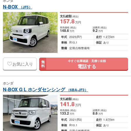
ホンダ
N-BOX
（JF5）
支払総額
(税込)
157
.8
万円
車両価格
(税込)
諸費用
(税込)
148
.6
9
.2
万円
万円
年式
2025
(R7)
走行
1.2万km
車検
R10.1
保証
あり
整備
定期点検整備有
今すぐ在庫確認・見積り依頼
無
お気に入り
電話する
料
ホンダ
N-BOX G L ホンダセンシング
（6BA-JF3）
支払総額
(税込)
141
.8
万円
車両価格
(税込)
諸費用
(税込)
133
.2
8
.6
万円
万円
年式
2021
(R3)
走行
1.9万km
車検
R10.1
保証
あり
整備
定期点検整備有