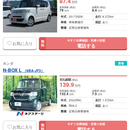
87
.4
万円
車両価格
(税込)
諸費用
(税込)
79
8
.4
万円
万円
年式
2017
(H29)
走行
6.2万km
車検
車検整備付
保証
あり
整備
定期点検整備有
今すぐ在庫確認・見積り依頼
無
お気に入り
電話する
料
ホンダ
新着
N-BOX L
（6BA-JF3）
支払総額
(税込)
139
.9
万円
車両価格
(税込)
諸費用
(税込)
132
.4
7
.5
万円
万円
年式
2022
(R4)
走行
1.5万km
車検
R09.2
保証
あり
整備
定期点検整備有
今すぐ在庫確認・見積り依頼
無
お気に入り
電話する
料