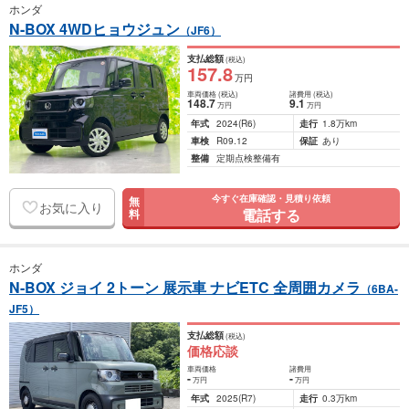
ホンダ
N-BOX 4WDヒョウジュン
（JF6）
支払総額
(税込)
157
.8
万円
車両価格
(税込)
諸費用
(税込)
148
.7
9
.1
万円
万円
年式
2024
(R6)
走行
1.8万km
車検
R09.12
保証
あり
整備
定期点検整備有
今すぐ在庫確認・見積り依頼
無
お気に入り
電話する
料
ホンダ
N-BOX ジョイ 2トーン 展示車 ナビETC 全周囲カメラ
（6BA-
JF5）
支払総額
(税込)
価格応談
車両価格
諸費用
-
-
万円
万円
年式
2025
(R7)
走行
0.3万km