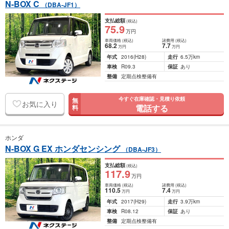
N-BOX C
（DBA-JF1）
支払総額
(税込)
75
.9
万円
車両価格
(税込)
諸費用
(税込)
68
.2
7
.7
万円
万円
年式
2016
(H28)
走行
6.5万km
車検
R09.3
保証
あり
整備
定期点検整備有
今すぐ在庫確認・見積り依頼
無
お気に入り
電話する
料
ホンダ
N-BOX G EX ホンダセンシング
（DBA-JF3）
支払総額
(税込)
117
.9
万円
車両価格
(税込)
諸費用
(税込)
110
.5
7
.4
万円
万円
年式
2017
(H29)
走行
3.9万km
車検
R08.12
保証
あり
整備
定期点検整備有