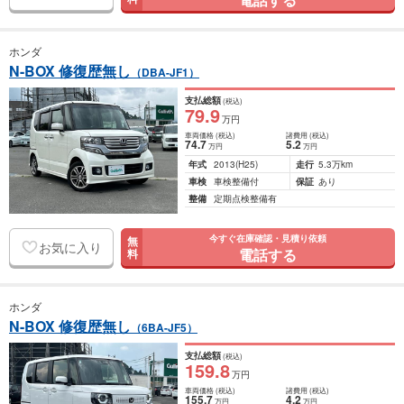
ホンダ
N-BOX 修復歴無し
（DBA-JF1）
支払総額
(税込)
79
.9
万円
車両価格
(税込)
諸費用
(税込)
74
.7
5
.2
万円
万円
年式
2013
(H25)
走行
5.3万km
車検
車検整備付
保証
あり
整備
定期点検整備有
今すぐ在庫確認・見積り依頼
無
お気に入り
電話する
料
ホンダ
N-BOX 修復歴無し
（6BA-JF5）
支払総額
(税込)
159
.8
万円
車両価格
(税込)
諸費用
(税込)
155
.7
4
.2
万円
万円