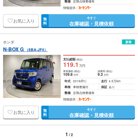
整備
定期点検整備有
情報提供：
今すぐ
無
お気に入り
在庫確認・見積依頼
料
ホンダ
新着
N-BOX G
（6BA-JF4）
支払総額
(税込)
119
.1
万円
車両価格
(税込)
諸費用
(税込)
109
.8
9
.3
万円
万円
年式
2019
(R1)
走行
4.5万km
車検
車検整備付
保証
あり
整備
定期点検整備有
情報提供：
今すぐ
無
お気に入り
在庫確認・見積依頼
料
1
/ 2