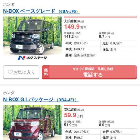
ホンダ
N-BOX ベースグレード
（6BA-JF5）
支払総額
(税込)
149
.9
万円
車両価格
(税込)
諸費用
(税込)
141
.2
8
.7
万円
万円
年式
2024
(R6)
走行
0.9万km
車検
R09.12
保証
あり
整備
定期点検整備有
今すぐ在庫確認・見積り依頼
無
お気に入り
電話する
料
ホンダ
N-BOX G Lパッケージ
（DBA-JF1）
支払総額
(税込)
59
.9
万円
車両価格
(税込)
諸費用
(税込)
51
.9
8
.0
万円
万円
年式
2012
(H24)
走行
6.5万km
車検
R09.7
保証
あり