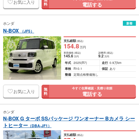
お気に入り
電話する
料
ホンダ
新着
N-BOX
（JF5）
支払総額
(税込)
154
.8
万円
車両価格
(税込)
諸費用
(税込)
145
.6
9
.2
万円
万円
年式
2025
(R7)
走行
0.9万km
車検
R10.1
保証
あり
整備
定期点検整備無し
今すぐ在庫確認・見積り依頼
無
お気に入り
電話する
料
ホンダ
N-BOX G ターボ SSパッケージ ワンオーナー Bカメラ シー
トヒーター
（DBA-JF1）
支払総額
(税込)