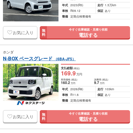
年式
2023
(R5)
走行
1.5万km
車検
R09.12
保証
あり
整備
定期点検整備有
今すぐ在庫確認・見積り依頼
無
お気に入り
電話する
料
ホンダ
N-BOX ベースグレード
（6BA-JF5）
支払総額
(税込)
169
.9
万円
車両価格
(税込)
諸費用
(税込)
160
.2
9
.7
万円
万円
年式
2026
(R8)
走行
103km
車検
R11.6
保証
あり
整備
定期点検整備有
今すぐ在庫確認・見積り依頼
無
お気に入り
電話する
料