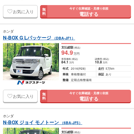
今すぐ在庫確認・見積り依頼
無
お気に入り
電話する
料
ホンダ
N-BOX G Lパッケージ
（DBA-JF1）
支払総額
(税込)
94
.9
万円
車両価格
(税込)
諸費用
(税込)
84
.1
10
.8
万円
万円
年式
2016
(H28)
走行
5万km
車検
車検整備付
保証
あり
整備
定期点検整備有
今すぐ在庫確認・見積り依頼
無
お気に入り
電話する
料
ホンダ
N-BOX ジョイ モノトーン
（6BA-JF5）
支払総額
(税込)