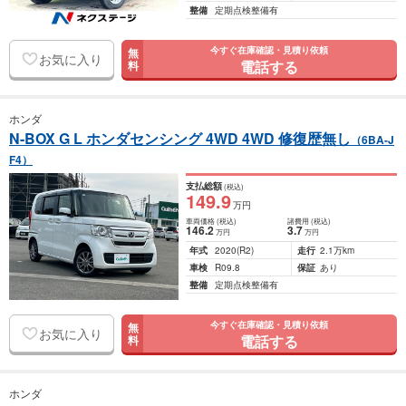
整備
定期点検整備有
今すぐ在庫確認・見積り依頼
無
お気に入り
電話する
料
ホンダ
N-BOX G L ホンダセンシング 4WD 4WD 修復歴無し
（6BA-J
F4）
支払総額
(税込)
149
.9
万円
車両価格
(税込)
諸費用
(税込)
146
.2
3
.7
万円
万円
年式
2020
(R2)
走行
2.1万km
車検
R09.8
保証
あり
整備
定期点検整備有
今すぐ在庫確認・見積り依頼
無
お気に入り
電話する
料
ホンダ