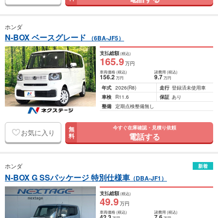
ホンダ
N-BOX ベースグレード
（6BA-JF5）
支払総額
(税込)
165
.9
万円
車両価格
(税込)
諸費用
(税込)
156
.2
9
.7
万円
万円
年式
2026
(R8)
走行
登録済未使用車
車検
R11.6
保証
あり
整備
定期点検整備無し
今すぐ在庫確認・見積り依頼
無
お気に入り
電話する
料
ホンダ
新着
N-BOX G SSパッケージ 特別仕様車
（DBA-JF1）
支払総額
(税込)
49
.9
万円
車両価格
(税込)
諸費用
(税込)
42
.3
7
.6
万円
万円