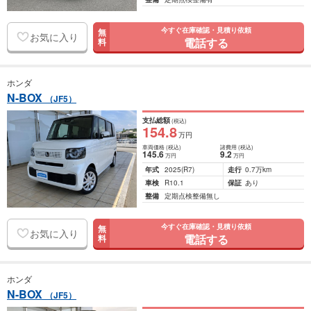
今すぐ在庫確認・見積り依頼
無
お気に入り
電話する
料
ホンダ
N-BOX
（JF5）
支払総額
(税込)
154
.8
万円
車両価格
(税込)
諸費用
(税込)
145
.6
9
.2
万円
万円
年式
2025
(R7)
走行
0.7万km
車検
R10.1
保証
あり
整備
定期点検整備無し
今すぐ在庫確認・見積り依頼
無
お気に入り
電話する
料
ホンダ
N-BOX
（JF5）