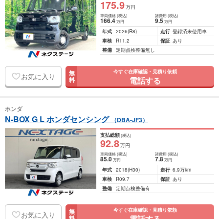
175
.9
万円
車両価格
(税込)
諸費用
(税込)
166
.4
9
.5
万円
万円
年式
2026
(R8)
走行
登録済未使用車
車検
R11.2
保証
あり
整備
定期点検整備無し
今すぐ在庫確認・見積り依頼
無
お気に入り
電話する
料
ホンダ
N-BOX G L ホンダセンシング
（DBA-JF3）
支払総額
(税込)
92
.8
万円
車両価格
(税込)
諸費用
(税込)
85
.0
7
.8
万円
万円
年式
2018
(H30)
走行
6.9万km
車検
R09.7
保証
あり
整備
定期点検整備有
今すぐ在庫確認・見積り依頼
無
お気に入り
電話する
料