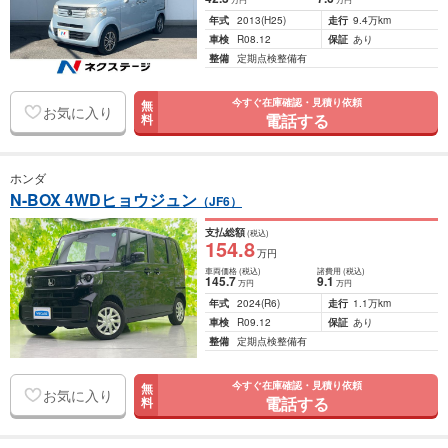
年式
2013
(H25)
走行
9.4万km
車検
R08.12
保証
あり
整備
定期点検整備有
今すぐ在庫確認・見積り依頼
無
お気に入り
電話する
料
ホンダ
N-BOX 4WDヒョウジュン
（JF6）
支払総額
(税込)
154
.8
万円
車両価格
(税込)
諸費用
(税込)
145
.7
9
.1
万円
万円
年式
2024
(R6)
走行
1.1万km
車検
R09.12
保証
あり
整備
定期点検整備有
今すぐ在庫確認・見積り依頼
無
お気に入り
電話する
料