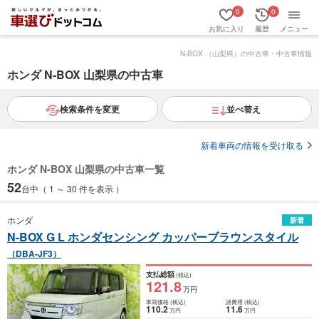
0
0
お気に入り
履歴
メニュー
N-BOX （山梨県）の中古車・中古車情報
ホンダ N-BOX 山梨県の中古車
検索条件を変更
並べ替え
新着車両の情報を受け取る
ホンダ N-BOX 山梨県の中古車一覧
52
台中（ 1 ～ 30 件を表示 ）
ホンダ
新着
N-BOX G L ホンダセンシング カッパーブラウンスタイル
（DBA-JF3）
支払総額
(税込)
121
.8
万円
車両価格
(税込)
諸費用
(税込)
110
.2
11
.6
万円
万円