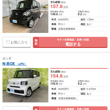
支払総額
(税込)
157
.8
万円
車両価格
(税込)
諸費用
(税込)
148
.6
9
.2
万円
万円
年式
2025
(R7)
走行
1万km
車検
R10.1
保証
あり
整備
定期点検整備有
今すぐ在庫確認・見積り依頼
無
お気に入り
電話する
料
ホンダ
N-BOX
（JF5）
支払総額
(税込)
154
.8
万円
車両価格
(税込)
諸費用
(税込)
145
.6
9
.2
万円
万円
年式
2025
(R7)
走行
0.9万km
車検
R10.1
保証
あり
整備
定期点検整備無し
今すぐ在庫確認・見積り依頼
無