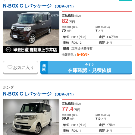
N-BOX G Lパッケージ
（DBA-JF1）
支払総額
(税込)
82
万円
車両価格
(税込)
諸費用
(税込)
75
7
万円
万円
年式
2016
(H28)
走行
4.6万km
車検
R09.12
保証
あり
整備
定期点検整備有
情報提供：
今すぐ
無
お気に入り
在庫確認・見積依頼
料
ホンダ
N-BOX G Lパッケージ
（DBA-JF1）
支払総額
(税込)
77
.4
万円
車両価格
(税込)
諸費用
(税込)
69
.8
7
.6
万円
万円
年式
2016
(H28)
走行
7万km
車検
R09.11
保証
あり