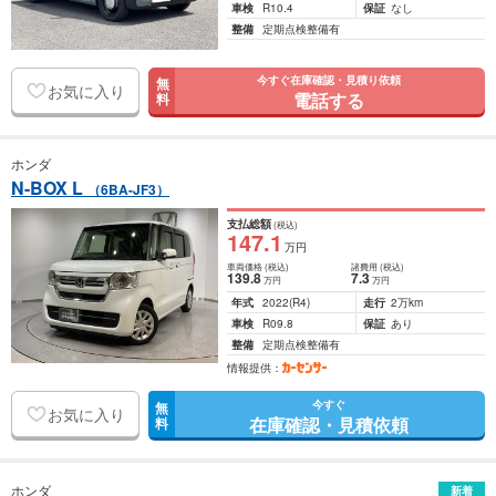
車検
R10.4
保証
なし
整備
定期点検整備有
今すぐ在庫確認・見積り依頼
無
お気に入り
電話する
料
ホンダ
N-BOX L
（6BA-JF3）
支払総額
(税込)
147
.1
万円
車両価格
(税込)
諸費用
(税込)
139
.8
7
.3
万円
万円
年式
2022
(R4)
走行
2万km
車検
R09.8
保証
あり
整備
定期点検整備有
情報提供：
今すぐ
無
お気に入り
在庫確認・見積依頼
料
ホンダ
新着