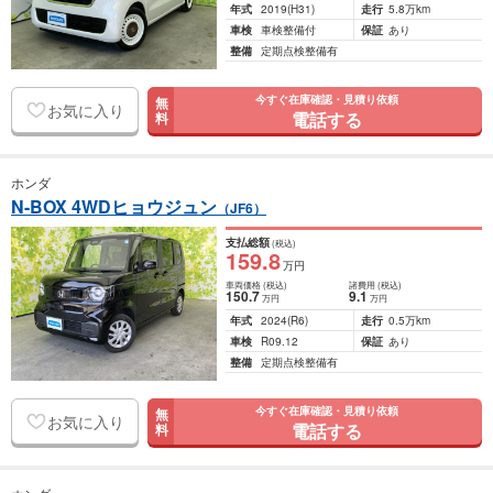
年式
2019
(H31)
走行
5.8万km
車検
車検整備付
保証
あり
整備
定期点検整備有
今すぐ在庫確認・見積り依頼
無
お気に入り
電話する
料
ホンダ
N-BOX 4WDヒョウジュン
（JF6）
支払総額
(税込)
159
.8
万円
車両価格
(税込)
諸費用
(税込)
150
.7
9
.1
万円
万円
年式
2024
(R6)
走行
0.5万km
車検
R09.12
保証
あり
整備
定期点検整備有
今すぐ在庫確認・見積り依頼
無
お気に入り
電話する
料