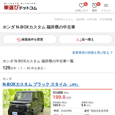
0
0
お気に入り
履歴
メニュー
N-BOXカスタム （福井県）の中古車・中古車情報
ホンダ N-BOXカスタム 福井県の中古車
検索条件を変更
並べ替え
新着車両の情報を受け取る
ホンダ N-BOXカスタム 福井県の中古車一覧
129
台中（ 1 ～ 30 件を表示 ）
ホンダ
N-BOXカスタム ブラック スタイル
（JF5）
支払総額
(税込)
199
.8
万円
車両価格
(税込)
諸費用
(税込)
189
.9
9
.9
万円
万円
年式
2026
(R8)
走行
登録済未使用車