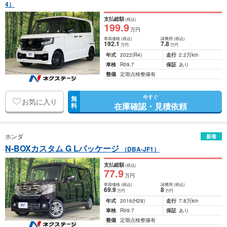
4）
支払総額
(税込)
199
.9
万円
車両価格
(税込)
諸費用
(税込)
192
.1
7
.8
万円
万円
年式
2022
(R4)
走行
2.2万km
車検
R09.7
保証
あり
整備
定期点検整備有
今すぐ
無
お気に入り
在庫確認・見積依頼
料
ホンダ
新着
N-BOXカスタム G Lパッケージ
（DBA-JF1）
支払総額
(税込)
77
.9
万円
車両価格
(税込)
諸費用
(税込)
69
.9
8
万円
万円
年式
2016
(H28)
走行
7.8万km
車検
R09.7
保証
あり
整備
定期点検整備有