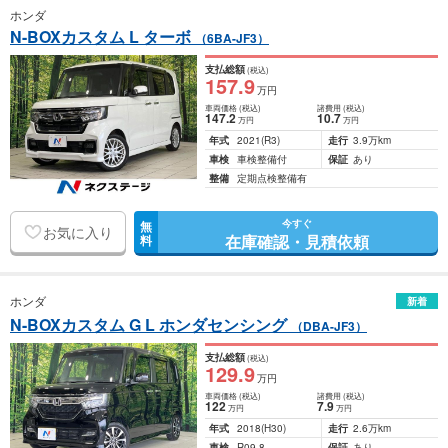
ホンダ
N-BOXカスタム L ターボ
（6BA-JF3）
支払総額
(税込)
157
.9
万円
車両価格
(税込)
諸費用
(税込)
147
.2
10
.7
万円
万円
年式
2021
(R3)
走行
3.9万km
車検
車検整備付
保証
あり
整備
定期点検整備有
今すぐ
無
お気に入り
在庫確認・見積依頼
料
ホンダ
新着
N-BOXカスタム G L ホンダセンシング
（DBA-JF3）
支払総額
(税込)
129
.9
万円
車両価格
(税込)
諸費用
(税込)
122
7
.9
万円
万円
年式
2018
(H30)
走行
2.6万km
車検
R09.8
保証
あり