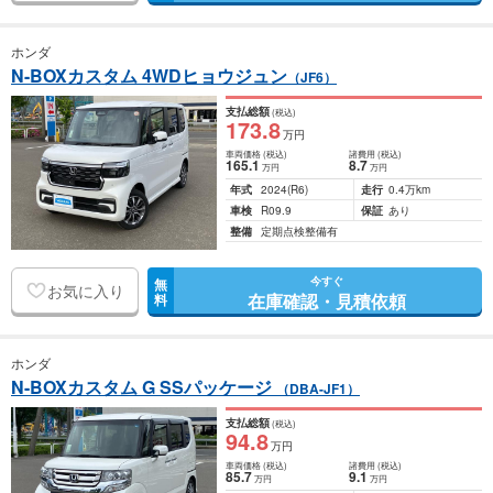
ホンダ
N-BOXカスタム 4WDヒョウジュン
（JF6）
支払総額
(税込)
173
.8
万円
車両価格
(税込)
諸費用
(税込)
165
.1
8
.7
万円
万円
年式
2024
(R6)
走行
0.4万km
車検
R09.9
保証
あり
整備
定期点検整備有
今すぐ
無
お気に入り
在庫確認・見積依頼
料
ホンダ
N-BOXカスタム G SSパッケージ
（DBA-JF1）
支払総額
(税込)
94
.8
万円
車両価格
(税込)
諸費用
(税込)
85
.7
9
.1
万円
万円