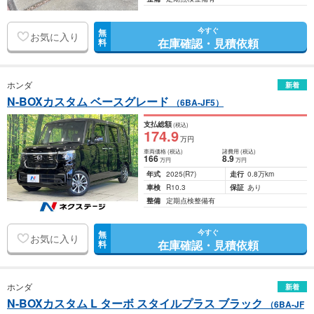
今すぐ
無
お気に入り
在庫確認・見積依頼
料
ホンダ
新着
N-BOXカスタム ベースグレード
（6BA-JF5）
支払総額
(税込)
174
.9
万円
車両価格
(税込)
諸費用
(税込)
166
8
.9
万円
万円
年式
2025
(R7)
走行
0.8万km
車検
R10.3
保証
あり
整備
定期点検整備有
今すぐ
無
お気に入り
在庫確認・見積依頼
料
ホンダ
新着
N-BOXカスタム L ターボ スタイルプラス ブラック
（6BA-JF