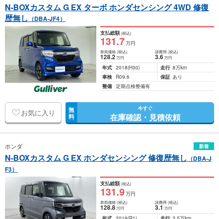
N-BOXカスタム G EX ターボ ホンダセンシング 4WD 修復
歴無し
（DBA-JF4）
支払総額
(税込)
131
.7
万円
車両価格
(税込)
諸費用
(税込)
128
.2
3
.6
万円
万円
年式
2018
(H30)
走行
8万km
車検
R09.6
保証
あり
整備
定期点検整備有
今すぐ
無
お気に入り
在庫確認・見積依頼
料
ホンダ
新着
N-BOXカスタム G EX ホンダセンシング 修復歴無し
（DBA-J
F3）
支払総額
(税込)
131
.9
万円
車両価格
(税込)
諸費用
(税込)
128
.8
3
.1
万円
万円
年式
2019
(R1)
走行
3.5万km