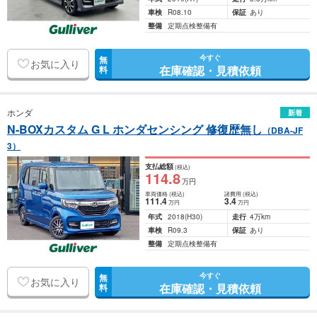
車検
R08.10
保証
あり
整備
定期点検整備有
今すぐ
無
お気に入り
在庫確認・見積依頼
料
ホンダ
新着
N-BOXカスタム G L ホンダセンシング 修復歴無し
（DBA-JF
3）
支払総額
(税込)
114
.8
万円
車両価格
(税込)
諸費用
(税込)
111
.4
3
.4
万円
万円
年式
2018
(H30)
走行
4万km
車検
R09.3
保証
あり
整備
定期点検整備有
今すぐ
無
お気に入り
在庫確認・見積依頼
料