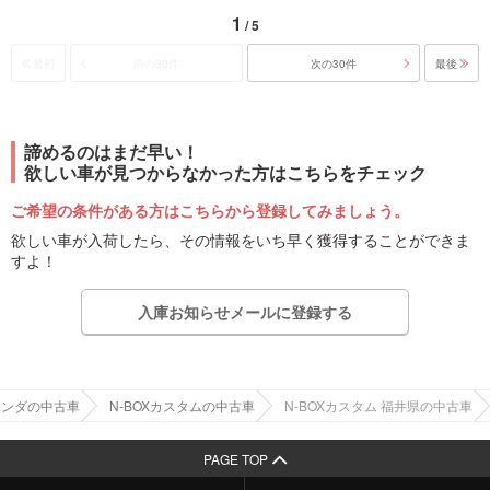
1
/ 5
最初
前の30件
次の30件
最後
諦めるのはまだ早い！
欲しい車が見つからなかった方はこちらをチェック
ご希望の条件がある方はこちらから登録してみましょう。
欲しい車が入荷したら、その情報をいち早く獲得することができま
すよ！
入庫お知らせメールに登録する
ホンダの中古車
N-BOXカスタムの中古車
N-BOXカスタム 福井県の中古車
PAGE TOP