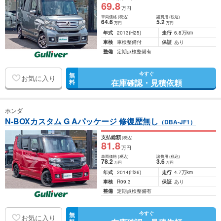
69
.8
万円
車両価格
(税込)
諸費用
(税込)
64
.6
5
.2
万円
万円
年式
2013
(H25)
走行
6.8万km
車検
車検整備付
保証
あり
整備
定期点検整備有
今すぐ
無
お気に入り
在庫確認・見積依頼
料
ホンダ
N-BOXカスタム G Aパッケージ 修復歴無し
（DBA-JF1）
支払総額
(税込)
81
.8
万円
車両価格
(税込)
諸費用
(税込)
78
.2
3
.6
万円
万円
年式
2014
(H26)
走行
4.7万km
車検
R09.3
保証
あり
整備
定期点検整備有
今すぐ
無
お気に入り