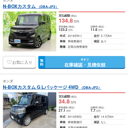
N-BOXカスタム
（DBA-JF3）
支払総額
(税込)
134
.8
万円
車両価格
(税込)
諸費用
(税込)
123
.2
11
.6
万円
万円
年式
2019
(H31)
走行
5.7万km
車検
車検整備付
保証
あり
整備
定期点検整備有
今すぐ
無
お気に入り
在庫確認・見積依頼
料
ホンダ
N-BOXカスタム G Lパッケージ 4WD
（DBA-JF2）
支払総額
(税込)
34
.8
万円
車両価格
(税込)
諸費用
(税込)
27
.1
7
.7
万円
万円
年式
2013
(H25)
走行
14.5万km
車検
車検整備付
保証
なし
整備
定期点検整備有