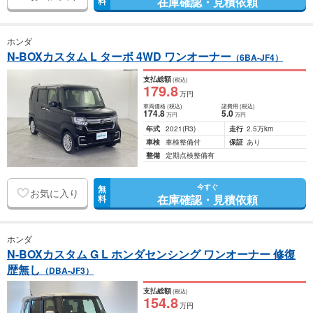
在庫確認・見積依頼
料
ホンダ
N-BOXカスタム L ターボ 4WD ワンオーナー
（6BA-JF4）
支払総額
(税込)
179
.8
万円
車両価格
(税込)
諸費用
(税込)
174
.8
5
.0
万円
万円
年式
2021
(R3)
走行
2.5万km
車検
車検整備付
保証
あり
整備
定期点検整備有
今すぐ
無
お気に入り
在庫確認・見積依頼
料
ホンダ
N-BOXカスタム G L ホンダセンシング ワンオーナー 修復
歴無し
（DBA-JF3）
支払総額
(税込)
154
.8
万円