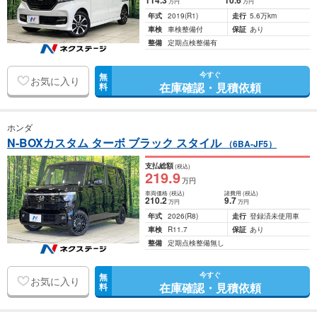
114
.3
10
.6
万円
万円
年式
2019
(R1)
走行
5.6万km
車検
車検整備付
保証
あり
整備
定期点検整備有
今すぐ
無
お気に入り
在庫確認・見積依頼
料
ホンダ
N-BOXカスタム ターボ ブラック スタイル
（6BA-JF5）
支払総額
(税込)
219
.9
万円
車両価格
(税込)
諸費用
(税込)
210
.2
9
.7
万円
万円
年式
2026
(R8)
走行
登録済未使用車
車検
R11.7
保証
あり
整備
定期点検整備無し
今すぐ
無
お気に入り
在庫確認・見積依頼
料