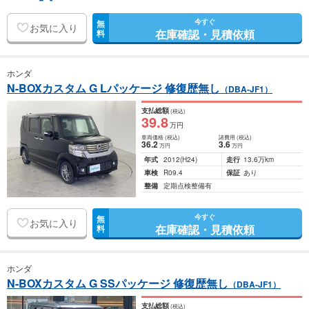
今すぐ
無
お気に入り
在庫確認・見積依頼
料
ホンダ
N-BOXカスタム G Lパッケージ 修復歴無し
（DBA-JF1）
支払総額
(税込)
39
.8
万円
車両価格
(税込)
諸費用
(税込)
36
.2
3
.6
万円
万円
年式
2012
(H24)
走行
13.6万km
車検
R09.4
保証
あり
整備
定期点検整備有
今すぐ
無
お気に入り
在庫確認・見積依頼
料
ホンダ
N-BOXカスタム G SSパッケージ 修復歴無し
（DBA-JF1）
支払総額
(税込)