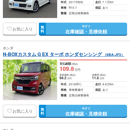
年式
2017
(H29)
走行
7.1万km
車検
R10.7
保証
あり
整備
定期点検整備有
今すぐ
無
お気に入り
在庫確認・見積依頼
料
ホンダ
N-BOXカスタム G EX ターボ ホンダセンシング
（6BA-JF3）
支払総額
(税込)
109
.8
万円
車両価格
(税込)
諸費用
(税込)
98
.2
11
.6
万円
万円
年式
2019
(R1)
走行
9.6万km
車検
車検整備付
保証
あり
整備
定期点検整備有
今すぐ
無
お気に入り
在庫確認・見積依頼
料
ホンダ