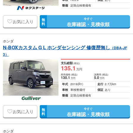
整備
定期点検整備有
今すぐ
無
お気に入り
在庫確認・見積依頼
料
ホンダ
N-BOXカスタム G L ホンダセンシング 修復歴無し
（DBA-JF
3）
支払総額
(税込)
135
.1
万円
車両価格
(税込)
諸費用
(税込)
130
.1
5
.0
万円
万円
年式
2019
(R1)
走行
2.7万km
車検
車検整備付
保証
あり
整備
定期点検整備有
今すぐ
無
お気に入り
在庫確認・見積依頼
料
ホンダ