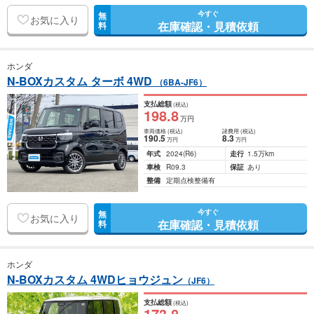
今すぐ
無
お気に入り
在庫確認・見積依頼
料
ホンダ
N-BOXカスタム ターボ 4WD
（6BA-JF6）
支払総額
(税込)
198
.8
万円
車両価格
(税込)
諸費用
(税込)
190
.5
8
.3
万円
万円
年式
2024
(R6)
走行
1.5万km
車検
R09.3
保証
あり
整備
定期点検整備有
今すぐ
無
お気に入り
在庫確認・見積依頼
料
ホンダ
N-BOXカスタム 4WDヒョウジュン
（JF6）
支払総額
(税込)
173
.8