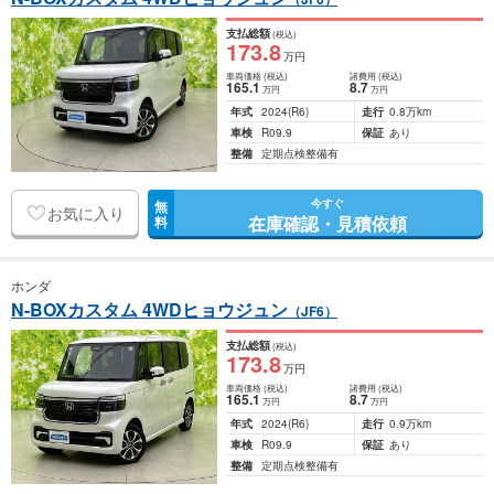
支払総額
(税込)
173
.8
万円
車両価格
(税込)
諸費用
(税込)
165
.1
8
.7
万円
万円
年式
2024
(R6)
走行
0.8万km
車検
R09.9
保証
あり
整備
定期点検整備有
今すぐ
無
お気に入り
在庫確認・見積依頼
料
ホンダ
N-BOXカスタム 4WDヒョウジュン
（JF6）
支払総額
(税込)
173
.8
万円
車両価格
(税込)
諸費用
(税込)
165
.1
8
.7
万円
万円
年式
2024
(R6)
走行
0.9万km
車検
R09.9
保証
あり
整備
定期点検整備有