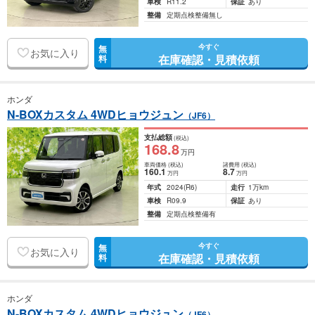
車検
R11.2
保証
あり
整備
定期点検整備無し
今すぐ
無
お気に入り
在庫確認・見積依頼
料
ホンダ
N-BOXカスタム 4WDヒョウジュン
（JF6）
支払総額
(税込)
168
.8
万円
車両価格
(税込)
諸費用
(税込)
160
.1
8
.7
万円
万円
年式
2024
(R6)
走行
1万km
車検
R09.9
保証
あり
整備
定期点検整備有
今すぐ
無
お気に入り
在庫確認・見積依頼
料
ホンダ
N-BOXカスタム 4WDヒョウジュン
（JF6）