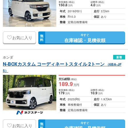
車両価格
(税込)
諸費用
(税込)
150
.8
4
.0
万円
万円
年式
2019
(H31)
走行
3万km
車検
R10.3
保証
あり
整備
定期点検整備有
今すぐ
無
お気に入り
在庫確認・見積依頼
料
ホンダ
新着
N-BOXカスタム コーディネートスタイル 2トーン
（6BA-JF
5）
支払総額
(税込)
189
.9
万円
車両価格
(税込)
諸費用
(税込)
179
10
.9
万円
万円
年式
2023
(R5)
走行
1.9万km
車検
車検整備付
保証
あり
整備
定期点検整備有
今すぐ
無
お気に入り
料