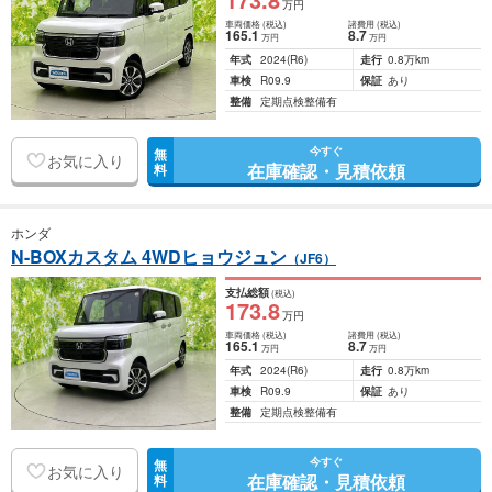
万円
車両価格
(税込)
諸費用
(税込)
165
.1
8
.7
万円
万円
年式
2024
(R6)
走行
0.8万km
車検
R09.9
保証
あり
整備
定期点検整備有
今すぐ
無
お気に入り
在庫確認・見積依頼
料
ホンダ
N-BOXカスタム 4WDヒョウジュン
（JF6）
支払総額
(税込)
173
.8
万円
車両価格
(税込)
諸費用
(税込)
165
.1
8
.7
万円
万円
年式
2024
(R6)
走行
0.8万km
車検
R09.9
保証
あり
整備
定期点検整備有
今すぐ
無
お気に入り
在庫確認・見積依頼
料