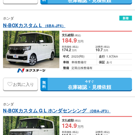
在庫確認・見積依頼
ホンダ
新着
N-BOXカスタム L
（6BA-JF4）
支払総額
(税込)
184
.9
万円
車両価格
(税込)
諸費用
(税込)
174
.2
10
.7
万円
万円
年式
2023
(R5)
走行
1.9万km
車検
車検整備付
保証
あり
整備
定期点検整備有
今すぐ
無
お気に入り
在庫確認・見積依頼
料
ホンダ
N-BOXカスタム G L ホンダセンシング
（DBA-JF3）
支払総額
(税込)
124
.9
万円
車両価格
(税込)
諸費用
(税込)