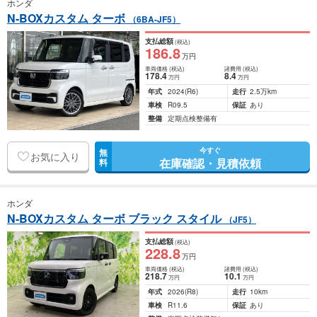
ホンダ
N-BOXカスタム ターボ
（6BA-JF5）
支払総額
(税込)
186
.8
万円
車両価格
(税込)
諸費用
(税込)
178
.4
8
.4
万円
万円
年式
2024
(R6)
走行
2.5万km
車検
R09.5
保証
あり
整備
定期点検整備有
今すぐ
無
お気に入り
在庫確認・見積依頼
料
ホンダ
N-BOXカスタム ターボ ブラック スタイル
（JF5）
支払総額
(税込)
228
.8
万円
車両価格
(税込)
諸費用
(税込)
218
.7
10
.1
万円
万円
年式
2026
(R8)
走行
10km
車検
R11.6
保証
あり