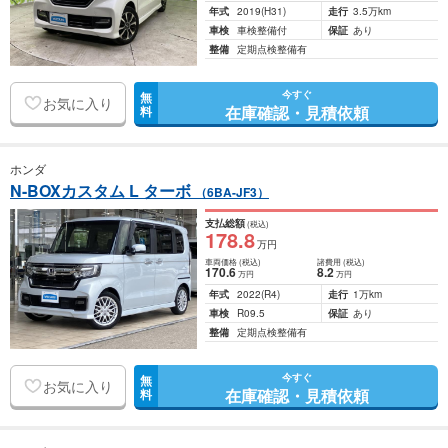
年式
2019
(H31)
走行
3.5万km
車検
車検整備付
保証
あり
整備
定期点検整備有
今すぐ
無
お気に入り
在庫確認・見積依頼
料
ホンダ
N-BOXカスタム L ターボ
（6BA-JF3）
支払総額
(税込)
178
.8
万円
車両価格
(税込)
諸費用
(税込)
170
.6
8
.2
万円
万円
年式
2022
(R4)
走行
1万km
車検
R09.5
保証
あり
整備
定期点検整備有
今すぐ
無
お気に入り
在庫確認・見積依頼
料