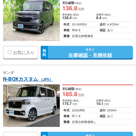
支払総額
(税込)
136
.8
万円
車両価格
(税込)
諸費用
(税込)
128
.4
8
.4
万円
万円
年式
2018
(H30)
走行
4.8万km
車検
R09.9
保証
あり
整備
定期点検整備有
今すぐ
無
お気に入り
在庫確認・見積依頼
料
ホンダ
N-BOXカスタム
（JF5）
支払総額
(税込)
185
.8
万円
車両価格
(税込)
諸費用
(税込)
175
.7
10
.1
万円
万円
年式
2026
(R8)
走行
200km
車検
R11.6
保証
あり
整備
定期点検整備無し
今すぐ