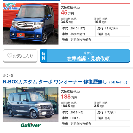
支払総額
(税込)
45
万円
車両価格
(税込)
諸費用
(税込)
34
.5
10
.5
万円
万円
年式
2015
(H27)
走行
12.8万km
車検
車検整備付
保証
あり
整備
定期点検整備有
今すぐ
無
お気に入り
在庫確認・見積依頼
料
ホンダ
N-BOXカスタム ターボ ワンオーナー 修復歴無し
（6BA-JF5）
支払総額
(税込)
188
万円
車両価格
(税込)
諸費用
(税込)
184
.5
3
.5
万円
万円
年式
2023
(R5)
走行
1.7万km
車検
R08.12
保証
あり
整備
定期点検整備有