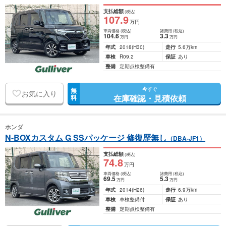
支払総額
(税込)
107
.9
万円
車両価格
(税込)
諸費用
(税込)
104
.6
3
.3
万円
万円
年式
2018
(H30)
走行
5.6万km
車検
R09.2
保証
あり
整備
定期点検整備有
今すぐ
無
お気に入り
在庫確認・見積依頼
料
ホンダ
N-BOXカスタム G SSパッケージ 修復歴無し
（DBA-JF1）
支払総額
(税込)
74
.8
万円
車両価格
(税込)
諸費用
(税込)
69
.5
5
.3
万円
万円
年式
2014
(H26)
走行
6.9万km
車検
車検整備付
保証
あり
整備
定期点検整備有