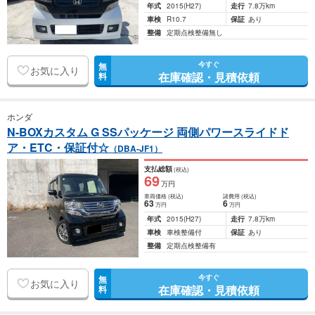
年式
2015
(H27)
走行
7.8万km
車検
R10.7
保証
あり
整備
定期点検整備無し
今すぐ
無
お気に入り
在庫確認・見積依頼
料
ホンダ
N-BOXカスタム G SSパッケージ 両側パワースライドド
ア・ETC・保証付☆
（DBA-JF1）
支払総額
(税込)
69
万円
車両価格
(税込)
諸費用
(税込)
63
6
万円
万円
年式
2015
(H27)
走行
7.8万km
車検
車検整備付
保証
あり
整備
定期点検整備有
今すぐ
無
お気に入り
在庫確認・見積依頼
料