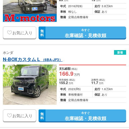
万円
万円
年式
2016
(H28)
走行
3.8万km
車検
検なし
保証
あり
整備
定期点検整備有
今すぐ
無
お気に入り
在庫確認・見積依頼
料
ホンダ
新着
N-BOXカスタム L
（6BA-JF3）
支払総額
(税込)
166
.9
万円
車両価格
(税込)
諸費用
(税込)
155
.2
11
.7
万円
万円
年式
2023
(R5)
走行
1.6万km
車検
車検整備付
保証
あり
整備
定期点検整備有
今すぐ
無
お気に入り
在庫確認・見積依頼
料