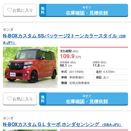
今すぐ
無
お気に入り
在庫確認・見積依頼
料
ホンダ
N-BOXカスタム SSパッケージ2トーンカラースタイル
（DB
A-JF1）
支払総額
(税込)
109
.9
万円
車両価格
(税込)
諸費用
(税込)
98
.1
11
.8
万円
万円
年式
2017
(H29)
走行
4.4万km
車検
車検整備付
保証
あり
整備
定期点検整備有
今すぐ
無
お気に入り
在庫確認・見積依頼
料
ホンダ
N-BOXカスタム G L ターボ ホンダセンシング
（DBA-JF3）