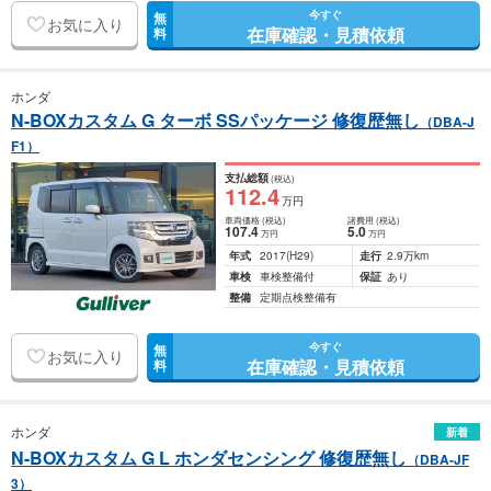
今すぐ
無
お気に入り
在庫確認・見積依頼
料
ホンダ
N-BOXカスタム G ターボ SSパッケージ 修復歴無し
（DBA-J
F1）
支払総額
(税込)
112
.4
万円
車両価格
(税込)
諸費用
(税込)
107
.4
5
.0
万円
万円
年式
2017
(H29)
走行
2.9万km
車検
車検整備付
保証
あり
整備
定期点検整備有
今すぐ
無
お気に入り
在庫確認・見積依頼
料
ホンダ
新着
N-BOXカスタム G L ホンダセンシング 修復歴無し
（DBA-JF
3）