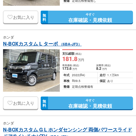
整備
定期点検整備無し
今すぐ
無
お気に入り
在庫確認・見積依頼
料
ホンダ
N-BOXカスタム L ターボ
（6BA-JF3）
支払総額
(税込)
181
.8
万円
車両価格
(税込)
諸費用
(税込)
173
.6
8
.2
万円
万円
年式
2022
(R4)
走行
1.1万km
車検
R09.5
保証
あり
整備
定期点検整備有
今すぐ
無
お気に入り
在庫確認・見積依頼
料
ホンダ
N-BOXカスタム G L ホンダセンシング 両側パワースライド