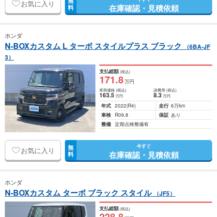
無
お気に入り
在庫確認・見積依頼
料
ホンダ
N-BOXカスタム L ターボ スタイルプラス ブラック
（6BA-JF
3）
支払総額
(税込)
171
.8
万円
車両価格
(税込)
諸費用
(税込)
163
.5
8
.3
万円
万円
年式
2022
(R4)
走行
6万km
車検
R09.8
保証
あり
整備
定期点検整備有
今すぐ
無
お気に入り
在庫確認・見積依頼
料
ホンダ
N-BOXカスタム ターボ ブラック スタイル
（JF5）
支払総額
(税込)
228
.8