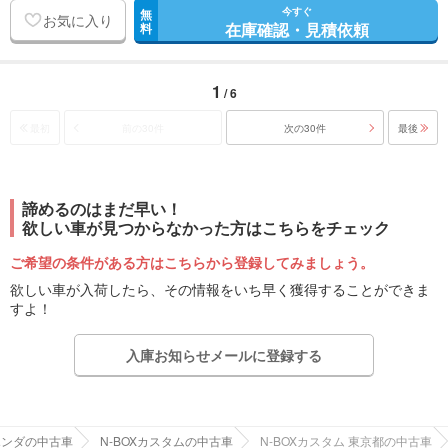
今すぐ
無
お気に入り
在庫確認・見積依頼
料
1
/ 6
最初
前の30件
次の30件
最後
諦めるのはまだ早い！
欲しい車が見つからなかった方はこちらをチェック
ご希望の条件がある方はこちらから登録してみましょう。
欲しい車が入荷したら、その情報をいち早く獲得することができま
すよ！
入庫お知らせメールに登録する
ホンダの中古車
N-BOXカスタムの中古車
N-BOXカスタム 東京都の中古車