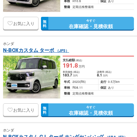
車検
R10.6
保証
あり
整備
定期点検整備有
今すぐ
無
お気に入り
在庫確認・見積依頼
料
ホンダ
N-BOXカスタム ターボ
（JF5）
支払総額
(税込)
191
.8
万円
車両価格
(税込)
諸費用
(税込)
183
.7
8
.1
万円
万円
年式
2023
(R5)
走行
0.5万km
車検
R08.11
保証
あり
整備
定期点検整備有
今すぐ
無
お気に入り
在庫確認・見積依頼
料
ホンダ
N-BOXカスタム G L ターボ ホンダセンシング