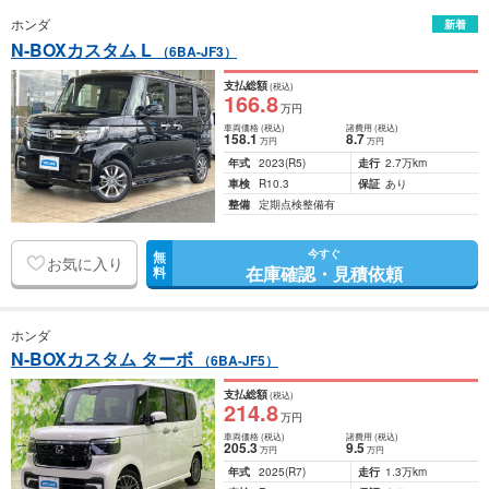
ホンダ
新着
N-BOXカスタム L
（6BA-JF3）
支払総額
(税込)
166
.8
万円
車両価格
(税込)
諸費用
(税込)
158
.1
8
.7
万円
万円
年式
2023
(R5)
走行
2.7万km
車検
R10.3
保証
あり
整備
定期点検整備有
今すぐ
無
お気に入り
在庫確認・見積依頼
料
ホンダ
N-BOXカスタム ターボ
（6BA-JF5）
支払総額
(税込)
214
.8
万円
車両価格
(税込)
諸費用
(税込)
205
.3
9
.5
万円
万円
年式
2025
(R7)
走行
1.3万km