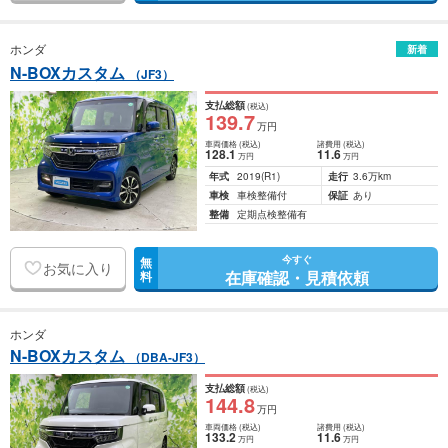
ホンダ
新着
N-BOXカスタム
（JF3）
支払総額
(税込)
139
.7
万円
車両価格
(税込)
諸費用
(税込)
128
.1
11
.6
万円
万円
年式
2019
(R1)
走行
3.6万km
車検
車検整備付
保証
あり
整備
定期点検整備有
今すぐ
無
お気に入り
在庫確認・見積依頼
料
ホンダ
N-BOXカスタム
（DBA-JF3）
支払総額
(税込)
144
.8
万円
車両価格
(税込)
諸費用
(税込)
133
.2
11
.6
万円
万円