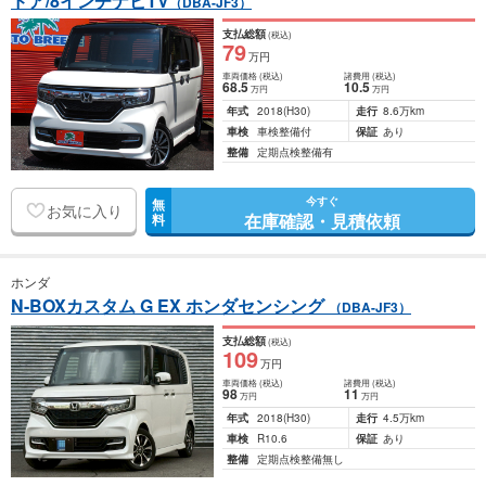
ドア/8インチナビTV
（DBA-JF3）
支払総額
(税込)
79
万円
車両価格
(税込)
諸費用
(税込)
68
.5
10
.5
万円
万円
年式
2018
(H30)
走行
8.6万km
車検
車検整備付
保証
あり
整備
定期点検整備有
今すぐ
無
お気に入り
在庫確認・見積依頼
料
ホンダ
N-BOXカスタム G EX ホンダセンシング
（DBA-JF3）
支払総額
(税込)
109
万円
車両価格
(税込)
諸費用
(税込)
98
11
万円
万円
年式
2018
(H30)
走行
4.5万km
車検
R10.6
保証
あり
整備
定期点検整備無し