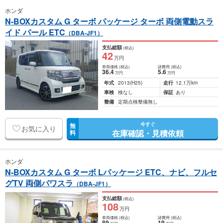
ホンダ
N-BOXカスタム G ターボ パッケージ ターボ 両側電動スラ
イド パール ETC
（DBA-JF1）
支払総額
(税込)
42
万円
車両価格
(税込)
諸費用
(税込)
36
.4
5
.6
万円
万円
年式
2013
(H25)
走行
12.1万km
車検
検なし
保証
あり
整備
定期点検整備無し
今すぐ
無
お気に入り
在庫確認・見積依頼
料
ホンダ
N-BOXカスタム G ターボ Lパッケージ ETC、ナビ、フルセ
グTV 両側パワスラ
（DBA-JF1）
支払総額
(税込)
108
万円
車両価格
(税込)
諸費用
(税込)
89
19