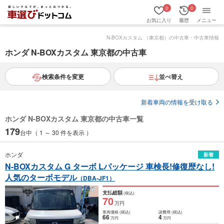
0
0
お気に入り
履歴
メニュー
N-BOXカスタム （東京都）の中古車・中古車情報
ホンダ N-BOXカスタム 東京都の中古車
検索条件を変更
並べ替え
新着車両の情報を受け取る
ホンダ N-BOXカスタム 東京都の中古車一覧
179
台中（ 1 ～ 30 件を表示 ）
ホンダ
新着
N-BOXカスタム G ターボ Lパッケージ 車検長!修復歴なし!
人気のターボモデル
（DBA-JF1）
支払総額
(税込)
70
万円
車両価格
(税込)
諸費用
(税込)
66
4
万円
万円