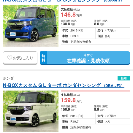
（6BA-JF3）
支払総額
(税込)
146
.8
万円
車両価格
(税込)
諸費用
(税込)
138
.8
8
.0
万円
万円
年式
2019
(R1)
走行
4.7万km
車検
R09.3
保証
あり
整備
定期点検整備有
今すぐ
無
お気に入り
在庫確認・見積依頼
料
ホンダ
新着
N-BOXカスタム G L ターボ ホンダセンシング
（DBA-JF3）
支払総額
(税込)
159
.8
万円
車両価格
(税込)
諸費用
(税込)
150
.9
8
.9
万円
万円
年式
2019
(R1)
走行
2.8万km
車検
R10.7
保証
あり
整備
定期点検整備有