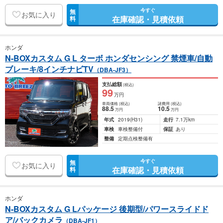
今すぐ
無
お気に入り
在庫確認・見積依頼
料
ホンダ
N-BOXカスタム G L ターボ ホンダセンシング 禁煙車/自動
ブレーキ/8インチナビTV
（DBA-JF3）
支払総額
(税込)
99
万円
車両価格
(税込)
諸費用
(税込)
88
.5
10
.5
万円
万円
年式
2019
(H31)
走行
7.1万km
車検
車検整備付
保証
あり
整備
定期点検整備有
今すぐ
無
お気に入り
在庫確認・見積依頼
料
ホンダ
N-BOXカスタム G Lパッケージ 後期型/パワースライドド
ア/バックカメラ
（DBA-JF1）