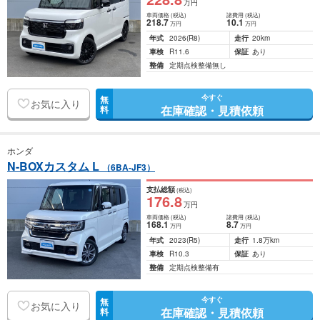
万円
車両価格
(税込)
諸費用
(税込)
218
.7
10
.1
万円
万円
年式
2026
(R8)
走行
20km
車検
R11.6
保証
あり
整備
定期点検整備無し
今すぐ
無
お気に入り
在庫確認・見積依頼
料
ホンダ
N-BOXカスタム L
（6BA-JF3）
支払総額
(税込)
176
.8
万円
車両価格
(税込)
諸費用
(税込)
168
.1
8
.7
万円
万円
年式
2023
(R5)
走行
1.8万km
車検
R10.3
保証
あり
整備
定期点検整備有
今すぐ
無
お気に入り
在庫確認・見積依頼
料