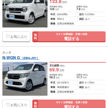
133
.8
万円
車両価格
(税込)
諸費用
(税込)
126
7
.8
万円
万円
年式
2024
(R6)
走行
0.5万km
車検
R09.2
保証
あり
整備
定期点検整備有
今すぐ在庫確認・見積り依頼
無
お気に入り
電話する
料
ホンダ
N-WGN G
（DBA-JH1）
支払総額
(税込)
69
.9
万円
車両価格
(税込)
諸費用
(税込)
58
.2
11
.7
万円
万円
年式
2015
(H27)
走行
6.1万km
車検
車検整備付
保証
あり
整備
定期点検整備有
今すぐ在庫確認・見積り依頼
無
お気に入り
電話する
料