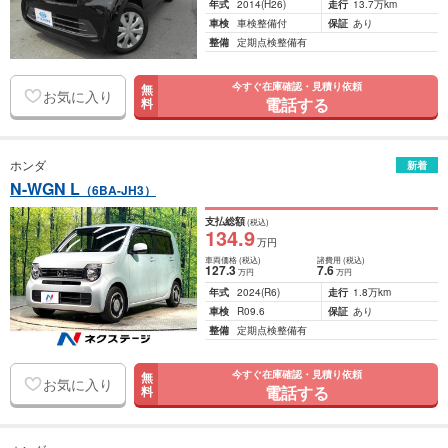
年式
2014
(H26)
走行
13.7万km
車検
車検整備付
保証
あり
整備
定期点検整備有
今すぐ在庫確認・見積り依頼
無
お気に入り
電話する
料
ホンダ
新着
N-WGN L
（6BA-JH3）
支払総額
(税込)
134
.9
万円
車両価格
(税込)
諸費用
(税込)
127
.3
7
.6
万円
万円
年式
2024
(R6)
走行
1.8万km
車検
R09.6
保証
あり
整備
定期点検整備有
今すぐ在庫確認・見積り依頼
無
お気に入り
電話する
料