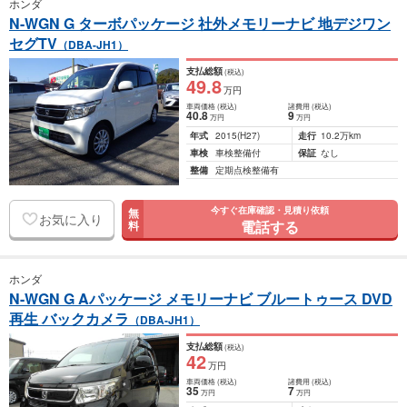
ホンダ
N-WGN G ターボパッケージ 社外メモリーナビ 地デジワン
セグTV
（DBA-JH1）
支払総額
(税込)
49
.8
万円
車両価格
(税込)
諸費用
(税込)
40
.8
9
万円
万円
年式
2015
(H27)
走行
10.2万km
車検
車検整備付
保証
なし
整備
定期点検整備有
今すぐ在庫確認・見積り依頼
無
お気に入り
電話する
料
ホンダ
N-WGN G Aパッケージ メモリーナビ ブルートゥース DVD
再生 バックカメラ
（DBA-JH1）
支払総額
(税込)
42
万円
車両価格
(税込)
諸費用
(税込)
35
7
万円
万円