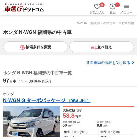
0
0
お気に入り
履歴
メニュー
N-WGN （福岡県）の中古車・中古車情報
ホンダ N-WGN 福岡県の中古車
検索条件を変更
並べ替え
新着車両の情報を受け取る
ホンダ N-WGN 福岡県の中古車一覧
97
台中（ 1 ～ 30 件を表示 ）
ホンダ
N-WGN G ターボパッケージ
（DBA-JH1）
支払総額
(税込)
58
.8
万円
車両価格
(税込)
諸費用
(税込)
50
8
.8
万円
万円
年式
2017
(H29)
走行
9.6万km