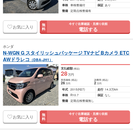
車検
車検整備付
保証
あり
整備
定期点検整備有
今すぐ在庫確認・見積り依頼
無
お気に入り
電話する
料
ホンダ
N-WGN G スタイリッシュパッケージ TVナビ Bカメラ ETC
AWドラレコ
（DBA-JH1）
支払総額
(税込)
28
万円
車両価格
(税込)
諸費用
(税込)
26
2
万円
万円
年式
2015
(H27)
走行
14.3万km
車検
R10.7
保証
なし
整備
定期点検整備無し
今すぐ在庫確認・見積り依頼
無
お気に入り
電話する
料