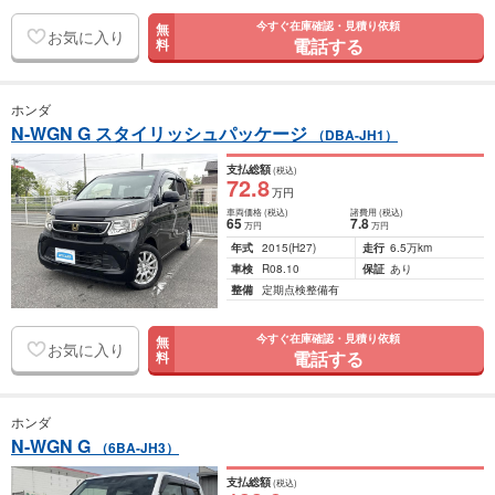
今すぐ在庫確認・見積り依頼
無
お気に入り
電話する
料
ホンダ
N-WGN G スタイリッシュパッケージ
（DBA-JH1）
支払総額
(税込)
72
.8
万円
車両価格
(税込)
諸費用
(税込)
65
7
.8
万円
万円
年式
2015
(H27)
走行
6.5万km
車検
R08.10
保証
あり
整備
定期点検整備有
今すぐ在庫確認・見積り依頼
無
お気に入り
電話する
料
ホンダ
N-WGN G
（6BA-JH3）
支払総額
(税込)