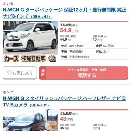
ホンダ
N-WGN G ターボパッケージ 保証12ヶ月・走行無制限 純正
ナビ8インチ
（DBA-JH1）
支払総額
(税込)
54
.9
万円
車両価格
(税込)
諸費用
(税込)
44
.9
10
万円
万円
年式
2017
(H29)
走行
5.7万km
車検
車検整備付
保証
あり
整備
定期点検整備有
今すぐ在庫確認・見積り依頼
無
お気に入り
電話する
料
ホンダ
N-WGN G スタイリッシュパッケージ ハーフレザー ナビ D
TV Bカメラ
（DBA-JH1）
支払総額
(税込)
43
万円
車両価格
(税込)
諸費用
(税込)
35
8
万円
万円