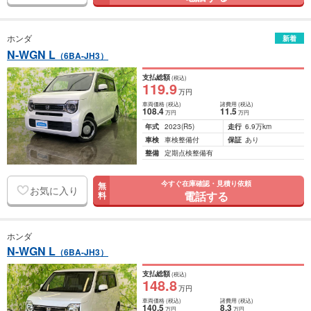
ホンダ
新着
N-WGN L
（6BA-JH3）
支払総額
(税込)
119
.9
万円
車両価格
(税込)
諸費用
(税込)
108
.4
11
.5
万円
万円
年式
2023
(R5)
走行
6.9万km
車検
車検整備付
保証
あり
整備
定期点検整備有
今すぐ在庫確認・見積り依頼
無
お気に入り
電話する
料
ホンダ
N-WGN L
（6BA-JH3）
支払総額
(税込)
148
.8
万円
車両価格
(税込)
諸費用
(税込)
140
.5
8
.3
万円
万円