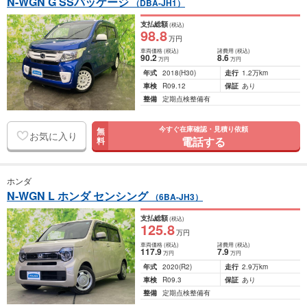
N-WGN G SSパッケージ
（DBA-JH1）
支払総額
(税込)
98
.8
万円
車両価格
(税込)
諸費用
(税込)
90
.2
8
.6
万円
万円
年式
2018
(H30)
走行
1.2万km
車検
R09.12
保証
あり
整備
定期点検整備有
今すぐ在庫確認・見積り依頼
無
お気に入り
電話する
料
ホンダ
N-WGN L ホンダ センシング
（6BA-JH3）
支払総額
(税込)
125
.8
万円
車両価格
(税込)
諸費用
(税込)
117
.9
7
.9
万円
万円
年式
2020
(R2)
走行
2.9万km
車検
R09.3
保証
あり
整備
定期点検整備有