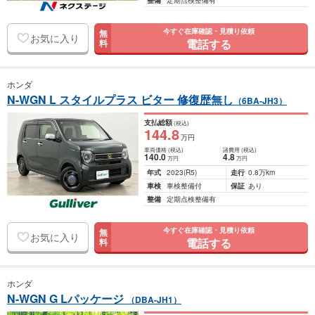
整備
定期点検整備有
今すぐ在庫確認・見積り依頼
無
お気に入り
電話する
料
ホンダ
N-WGN L スタイルプラス ビター 修復歴無し
（6BA-JH3）
支払総額
(税込)
144
.8
万円
車両価格
(税込)
諸費用
(税込)
140
.0
4
.8
万円
万円
年式
2023
(R5)
走行
0.8万km
車検
車検整備付
保証
あり
整備
定期点検整備有
今すぐ在庫確認・見積り依頼
無
お気に入り
電話する
料
ホンダ
N-WGN G Lパッケージ
（DBA-JH1）