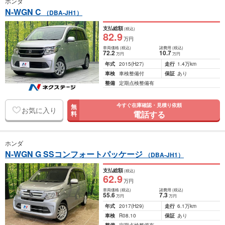
ホンダ
N-WGN C
（DBA-JH1）
支払総額
(税込)
82
.9
万円
車両価格
(税込)
諸費用
(税込)
72
.2
10
.7
万円
万円
年式
2015
(H27)
走行
1.4万km
車検
車検整備付
保証
あり
整備
定期点検整備有
今すぐ在庫確認・見積り依頼
無
お気に入り
電話する
料
ホンダ
N-WGN G SSコンフォートパッケージ
（DBA-JH1）
支払総額
(税込)
62
.9
万円
車両価格
(税込)
諸費用
(税込)
55
.6
7
.3
万円
万円
年式
2017
(H29)
走行
6.1万km
車検
R08.10
保証
あり