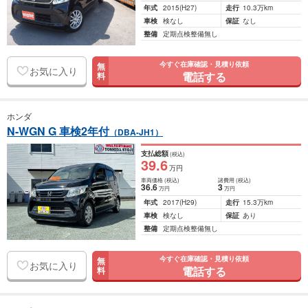
年式
2015
(H27)
走行
10.3万km
車検
検なし
保証
なし
整備
定期点検整備無し
今すぐ在庫確認・見積り依頼
無
お気に入り
電話する
料
ホンダ
N-WGN G 車検2年付
（DBA-JH1）
支払総額
(税込)
39
.6
万円
車両価格
(税込)
諸費用
(税込)
36
.6
3
万円
万円
年式
2017
(H29)
走行
15.3万km
車検
検なし
保証
あり
整備
定期点検整備無し
今すぐ在庫確認・見積り依頼
無
お気に入り
電話する
料