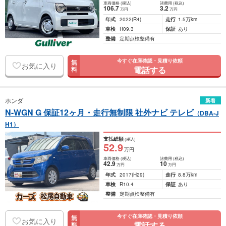
車両価格
(税込)
諸費用
(税込)
106
.7
3
.2
万円
万円
年式
2022
(R4)
走行
1.5万km
車検
R09.3
保証
あり
整備
定期点検整備有
今すぐ在庫確認・見積り依頼
無
お気に入り
電話する
料
ホンダ
新着
N-WGN G 保証12ヶ月・走行無制限 社外ナビ テレビ
（DBA-J
H1）
支払総額
(税込)
52
.9
万円
車両価格
(税込)
諸費用
(税込)
42
.9
10
万円
万円
年式
2017
(H29)
走行
8.8万km
車検
R10.4
保証
あり
整備
定期点検整備有
今すぐ在庫確認・見積り依頼
無
お気に入り
電話する
料