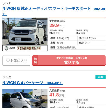
ホンダ
N-WGN G 純正オーディオ/スマートキー/Pスタート
（DBA-JH
1）
支払総額
(税込)
29
.9
万円
車両価格
(税込)
諸費用
(税込)
26
.2
3
.7
万円
万円
年式
2014
(H26)
走行
13.7万km
車検
検なし
保証
あり
整備
定期点検整備無し
今すぐ在庫確認・見積り依頼
無
お気に入り
電話する
料
ホンダ
新着
N-WGN G Aパッケージ
（DBA-JH1）
支払総額
(税込)
41
.8
万円
車両価格
(税込)
諸費用
(税込)
36
.4
5
.4
万円
万円
年式
2014
(H26)
走行
6.8万km