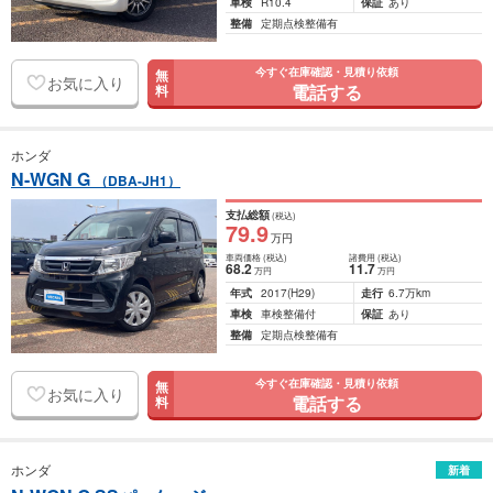
車検
R10.4
保証
あり
整備
定期点検整備有
今すぐ在庫確認・見積り依頼
無
お気に入り
電話する
料
ホンダ
N-WGN G
（DBA-JH1）
支払総額
(税込)
79
.9
万円
車両価格
(税込)
諸費用
(税込)
68
.2
11
.7
万円
万円
年式
2017
(H29)
走行
6.7万km
車検
車検整備付
保証
あり
整備
定期点検整備有
今すぐ在庫確認・見積り依頼
無
お気に入り
電話する
料
ホンダ
新着