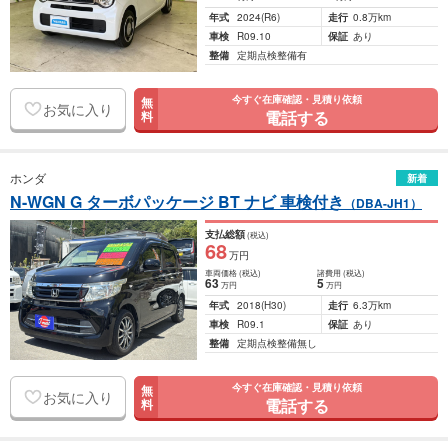
年式
2024
(R6)
走行
0.8万km
車検
R09.10
保証
あり
整備
定期点検整備有
今すぐ在庫確認・見積り依頼
無
お気に入り
電話する
料
ホンダ
新着
N-WGN G ターボパッケージ BT ナビ 車検付き
（DBA-JH1）
支払総額
(税込)
68
万円
車両価格
(税込)
諸費用
(税込)
63
5
万円
万円
年式
2018
(H30)
走行
6.3万km
車検
R09.1
保証
あり
整備
定期点検整備無し
今すぐ在庫確認・見積り依頼
無
お気に入り
電話する
料