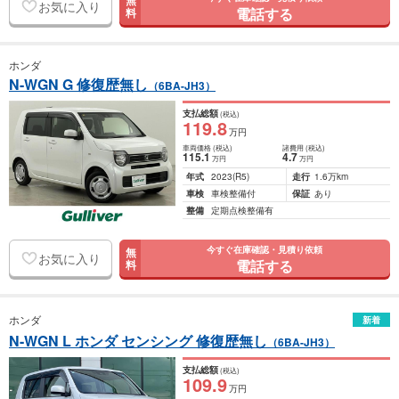
無
お気に入り
電話する
料
ホンダ
N-WGN G 修復歴無し
（6BA-JH3）
支払総額
(税込)
119
.8
万円
車両価格
(税込)
諸費用
(税込)
115
.1
4
.7
万円
万円
年式
2023
(R5)
走行
1.6万km
車検
車検整備付
保証
あり
整備
定期点検整備有
今すぐ在庫確認・見積り依頼
無
お気に入り
電話する
料
ホンダ
新着
N-WGN L ホンダ センシング 修復歴無し
（6BA-JH3）
支払総額
(税込)
109
.9
万円