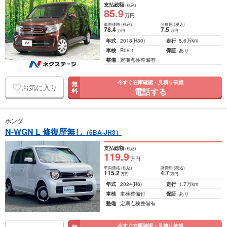
支払総額
(税込)
85
.9
万円
車両価格
(税込)
諸費用
(税込)
78
.4
7
.5
万円
万円
年式
2018
(H30)
走行
5.6万km
車検
R09.1
保証
あり
整備
定期点検整備有
今すぐ在庫確認・見積り依頼
無
お気に入り
電話する
料
ホンダ
N-WGN L 修復歴無し
（6BA-JH3）
支払総額
(税込)
119
.9
万円
車両価格
(税込)
諸費用
(税込)
115
.2
4
.7
万円
万円
年式
2024
(R6)
走行
1.7万km
車検
車検整備付
保証
あり
整備
定期点検整備有
今すぐ在庫確認・見積り依頼