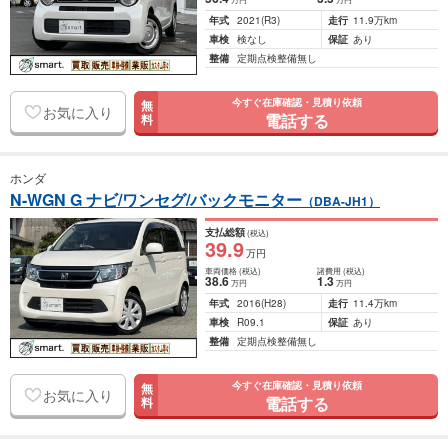
年式
2021
(R3)
走行
11.9万km
車検
検なし
保証
あり
整備
定期点検整備無し
今すぐ在庫確認・見積り依頼
無
お気に入り
電話する
料
ホンダ
N-WGN G ナビ/ワンセグ/バックモニター
（DBA-JH1）
支払総額
(税込)
39
.9
万円
車両価格
(税込)
諸費用
(税込)
38
.6
1
.3
万円
万円
年式
2016
(H28)
走行
11.4万km
車検
R09.1
保証
あり
整備
定期点検整備無し
今すぐ在庫確認・見積り依頼
無
お気に入り
電話する
料