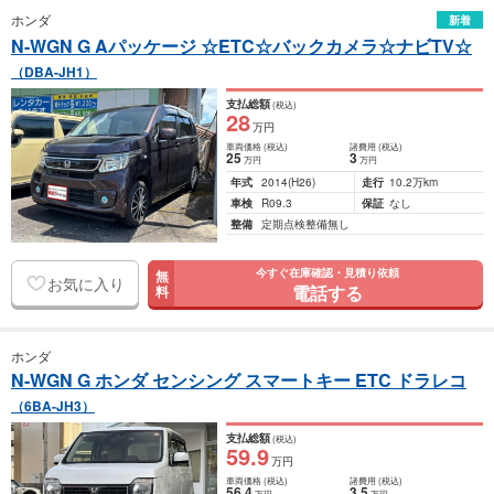
ホンダ
新着
N-WGN G Aパッケージ ☆ETC☆バックカメラ☆ナビTV☆
（DBA-JH1）
支払総額
(税込)
28
万円
車両価格
(税込)
諸費用
(税込)
25
3
万円
万円
年式
2014
(H26)
走行
10.2万km
車検
R09.3
保証
なし
整備
定期点検整備無し
今すぐ在庫確認・見積り依頼
無
お気に入り
電話する
料
ホンダ
N-WGN G ホンダ センシング スマートキー ETC ドラレコ
（6BA-JH3）
支払総額
(税込)
59
.9
万円
車両価格
(税込)
諸費用
(税込)
56
.4
3
.5
万円
万円