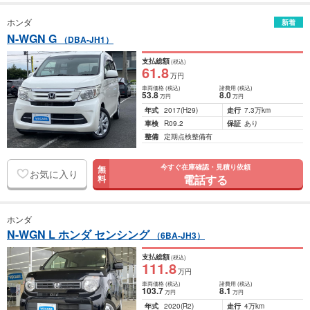
ホンダ
新着
N-WGN G
（DBA-JH1）
支払総額
(税込)
61
.8
万円
車両価格
(税込)
諸費用
(税込)
53
.8
8
.0
万円
万円
年式
2017
(H29)
走行
7.3万km
車検
R09.2
保証
あり
整備
定期点検整備有
今すぐ在庫確認・見積り依頼
無
お気に入り
電話する
料
ホンダ
N-WGN L ホンダ センシング
（6BA-JH3）
支払総額
(税込)
111
.8
万円
車両価格
(税込)
諸費用
(税込)
103
.7
8
.1
万円
万円
年式
2020
(R2)
走行
4万km