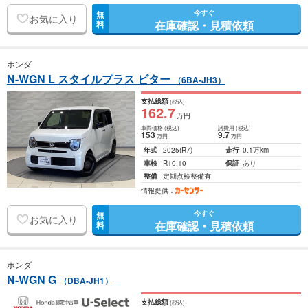
今すぐ
無
お気に入り
在庫確認・見積依頼
料
ホンダ
N-WGN L スタイルプラス ビター
（6BA-JH3）
支払総額
(税込)
162
.7
万円
車両価格
(税込)
諸費用
(税込)
153
9
.7
万円
万円
年式
2025
(R7)
走行
0.1万km
車検
R10.10
保証
あり
整備
定期点検整備有
情報提供：
今すぐ
無
お気に入り
在庫確認・見積依頼
料
ホンダ
N-WGN G
（DBA-JH1）
支払総額
(税込)