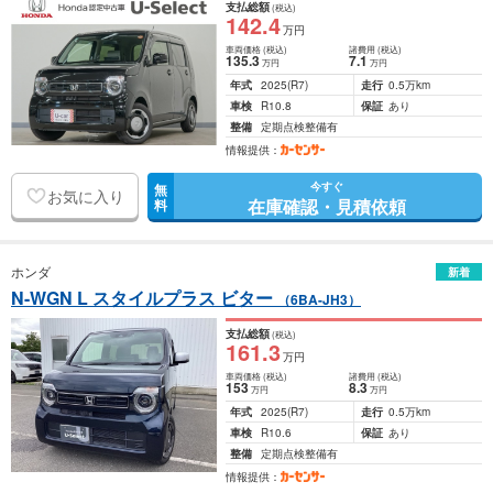
支払総額
(税込)
142
.4
万円
車両価格
(税込)
諸費用
(税込)
135
.3
7
.1
万円
万円
年式
2025
(R7)
走行
0.5万km
車検
R10.8
保証
あり
整備
定期点検整備有
情報提供：
今すぐ
無
お気に入り
在庫確認・見積依頼
料
ホンダ
新着
N-WGN L スタイルプラス ビター
（6BA-JH3）
支払総額
(税込)
161
.3
万円
車両価格
(税込)
諸費用
(税込)
153
8
.3
万円
万円
年式
2025
(R7)
走行
0.5万km
車検
R10.6
保証
あり
整備
定期点検整備有
情報提供：