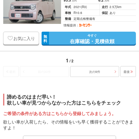
93
.5
6
.2
万円
万円
年式
2021
(R3)
走行
2.5万km
車検
R10.6
保証
あり
整備
定期点検整備有
情報提供：
今すぐ
無
お気に入り
在庫確認・見積依頼
料
1
/ 2
最初
前の30件
次の9件
最後
諦めるのはまだ早い！
欲しい車が見つからなかった方はこちらをチェック
ご希望の条件がある方はこちらから登録してみましょう。
欲しい車が入荷したら、その情報をいち早く獲得することができま
すよ！