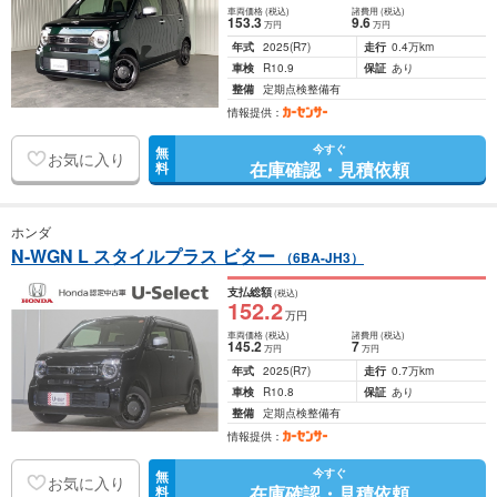
車両価格
(税込)
諸費用
(税込)
153
.3
9
.6
万円
万円
年式
2025
(R7)
走行
0.4万km
車検
R10.9
保証
あり
整備
定期点検整備有
情報提供：
今すぐ
無
お気に入り
在庫確認・見積依頼
料
ホンダ
N-WGN L スタイルプラス ビター
（6BA-JH3）
支払総額
(税込)
152
.2
万円
車両価格
(税込)
諸費用
(税込)
145
.2
7
万円
万円
年式
2025
(R7)
走行
0.7万km
車検
R10.8
保証
あり
整備
定期点検整備有
情報提供：
今すぐ
無
お気に入り
在庫確認・見積依頼
料