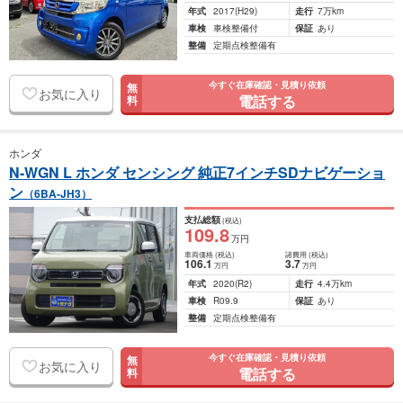
年式
2017
(H29)
走行
7万km
車検
車検整備付
保証
あり
整備
定期点検整備有
今すぐ在庫確認・見積り依頼
無
お気に入り
電話する
料
ホンダ
N-WGN L ホンダ センシング 純正7インチSDナビゲーショ
ン
（6BA-JH3）
支払総額
(税込)
109
.8
万円
車両価格
(税込)
諸費用
(税込)
106
.1
3
.7
万円
万円
年式
2020
(R2)
走行
4.4万km
車検
R09.9
保証
あり
整備
定期点検整備有
今すぐ在庫確認・見積り依頼
無
お気に入り
電話する
料