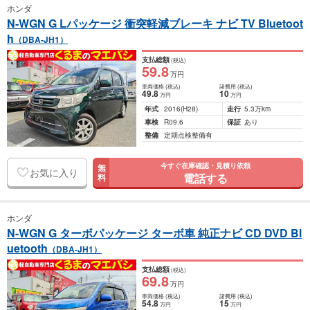
ホンダ
N-WGN G Lパッケージ 衝突軽減ブレーキ ナビ TV Bluetoot
h
（DBA-JH1）
支払総額
(税込)
59
.8
万円
車両価格
(税込)
諸費用
(税込)
49
.8
10
万円
万円
年式
2016
(H28)
走行
5.3万km
車検
R09.6
保証
あり
整備
定期点検整備有
今すぐ在庫確認・見積り依頼
無
お気に入り
電話する
料
ホンダ
N-WGN G ターボパッケージ ターボ車 純正ナビ CD DVD Bl
uetooth
（DBA-JH1）
支払総額
(税込)
69
.8
万円
車両価格
(税込)
諸費用
(税込)
54
.8
15
万円
万円