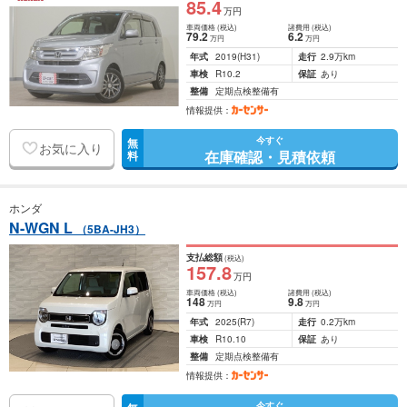
85
.4
万円
車両価格
(税込)
諸費用
(税込)
79
.2
6
.2
万円
万円
年式
2019
(H31)
走行
2.9万km
車検
R10.2
保証
あり
整備
定期点検整備有
情報提供：
今すぐ
無
お気に入り
在庫確認・見積依頼
料
ホンダ
N-WGN L
（5BA-JH3）
支払総額
(税込)
157
.8
万円
車両価格
(税込)
諸費用
(税込)
148
9
.8
万円
万円
年式
2025
(R7)
走行
0.2万km
車検
R10.10
保証
あり
整備
定期点検整備有
情報提供：
今すぐ