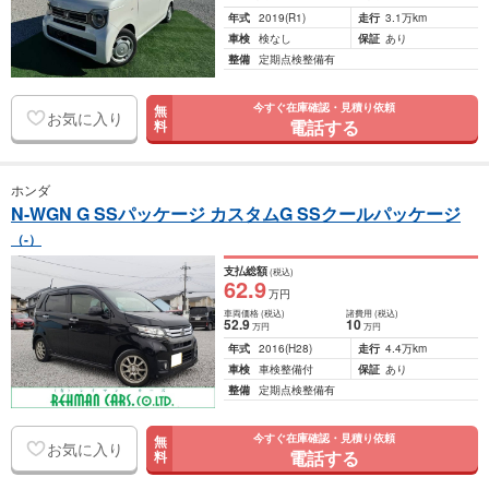
年式
2019
(R1)
走行
3.1万km
車検
検なし
保証
あり
整備
定期点検整備有
今すぐ在庫確認・見積り依頼
無
お気に入り
電話する
料
ホンダ
N-WGN G SSパッケージ カスタムG SSクールパッケージ
（-）
支払総額
(税込)
62
.9
万円
車両価格
(税込)
諸費用
(税込)
52
.9
10
万円
万円
年式
2016
(H28)
走行
4.4万km
車検
車検整備付
保証
あり
整備
定期点検整備有
今すぐ在庫確認・見積り依頼
無
お気に入り
電話する
料