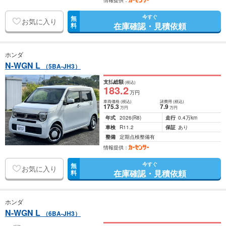
情報提供：
今すぐ
無
お気に入り
在庫確認・見積依頼
料
ホンダ
N-WGN L
（5BA-JH3）
支払総額
(税込)
183
.2
万円
車両価格
(税込)
諸費用
(税込)
175
.3
7
.9
万円
万円
年式
2026
(R8)
走行
0.4万km
車検
R11.2
保証
あり
整備
定期点検整備有
情報提供：
今すぐ
無
お気に入り
在庫確認・見積依頼
料
ホンダ
N-WGN L
（6BA-JH3）