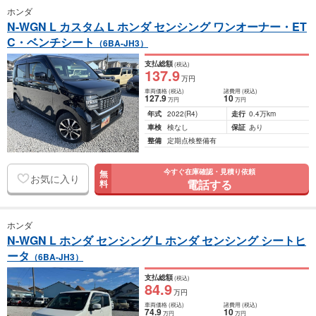
ホンダ
N-WGN L カスタム L ホンダ センシング ワンオーナー・ET
C・ベンチシート
（6BA-JH3）
支払総額
(税込)
137
.9
万円
車両価格
(税込)
諸費用
(税込)
127
.9
10
万円
万円
年式
2022
(R4)
走行
0.4万km
車検
検なし
保証
あり
整備
定期点検整備有
今すぐ在庫確認・見積り依頼
無
お気に入り
電話する
料
ホンダ
N-WGN L ホンダ センシング L ホンダ センシング シートヒ
ータ
（6BA-JH3）
支払総額
(税込)
84
.9
万円
車両価格
(税込)
諸費用
(税込)
74
.9
10
万円
万円