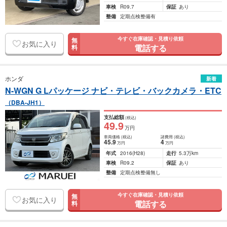
車検
R09.7
保証
あり
整備
定期点検整備有
今すぐ在庫確認・見積り依頼
無
お気に入り
電話する
料
ホンダ
新着
N-WGN G Lパッケージ ナビ・テレビ・バックカメラ・ETC
（DBA-JH1）
支払総額
(税込)
49
.9
万円
車両価格
(税込)
諸費用
(税込)
45
.9
4
万円
万円
年式
2016
(H28)
走行
5.3万km
車検
R09.2
保証
あり
整備
定期点検整備無し
今すぐ在庫確認・見積り依頼
無
お気に入り
電話する
料