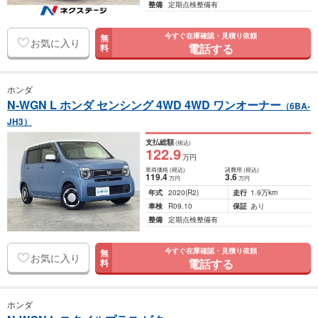
整備
定期点検整備有
今すぐ在庫確認・見積り依頼
無
お気に入り
電話する
料
ホンダ
N-WGN L ホンダ センシング 4WD 4WD ワンオーナー
（6BA-
JH3）
支払総額
(税込)
122
.9
万円
車両価格
(税込)
諸費用
(税込)
119
.4
3
.6
万円
万円
年式
2020
(R2)
走行
1.9万km
車検
R09.10
保証
あり
整備
定期点検整備有
今すぐ在庫確認・見積り依頼
無
お気に入り
電話する
料
ホンダ