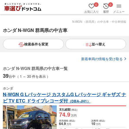
0
0
お気に入り
履歴
メニュー
N-WGN （群馬県）の中古車・中古車情報
ホンダ N-WGN 群馬県の中古車
検索条件を変更
並べ替え
新着車両の情報を受け取る
ホンダ N-WGN 群馬県の中古車一覧
39
台中（ 1 ～ 30 件を表示 ）
ホンダ
N-WGN G Lパッケージ カスタムG Lパッケージ ギャザズ ナ
ビ TV ETC ドライブレコーダ付
（DBA-JH1）
支払総額
(税込)
74
.9
万円
車両価格
(税込)
諸費用
(税込)
64
.9
10
万円
万円