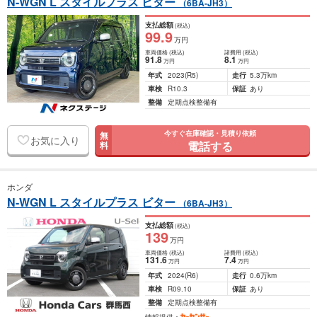
N-WGN L スタイルプラス ビター
（6BA-JH3）
支払総額
(税込)
99
.9
万円
車両価格
(税込)
諸費用
(税込)
91
.8
8
.1
万円
万円
年式
2023
(R5)
走行
5.3万km
車検
R10.3
保証
あり
整備
定期点検整備有
今すぐ在庫確認・見積り依頼
無
お気に入り
電話する
料
ホンダ
N-WGN L スタイルプラス ビター
（6BA-JH3）
支払総額
(税込)
139
万円
車両価格
(税込)
諸費用
(税込)
131
.6
7
.4
万円
万円
年式
2024
(R6)
走行
0.6万km
車検
R09.10
保証
あり
整備
定期点検整備有