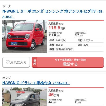
ホンダ
N-WGN L ターボ ホンダ センシング 地デジフルセグTV
（6B
A-JH3）
支払総額
(税込)
118
.5
万円
車両価格
(税込)
諸費用
(税込)
114
.8
3
.7
万円
万円
年式
2022
(R4)
走行
2.6万km
車検
R09.2
保証
あり
整備
定期点検整備有
今すぐ在庫確認・見積り依頼
無
お気に入り
電話する
料
ホンダ
N-WGN G ドラレコ 車検付き
（DBA-JH1）
支払総額
(税込)
46
万円
車両価格
(税込)
諸費用
(税込)
44
2
万円
万円