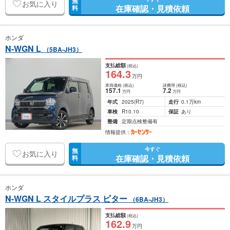
無
お気に入り
在庫確認・見積依頼
料
ホンダ
N-WGN L
（5BA-JH3）
支払総額
(税込)
164
.3
万円
車両価格
(税込)
諸費用
(税込)
157
.1
7
.2
万円
万円
年式
2025
(R7)
走行
0.1万km
車検
R10.10
保証
あり
整備
定期点検整備有
情報提供：
今すぐ
無
お気に入り
在庫確認・見積依頼
料
ホンダ
N-WGN L スタイルプラス ビター
（6BA-JH3）
支払総額
(税込)
162
.9
万円