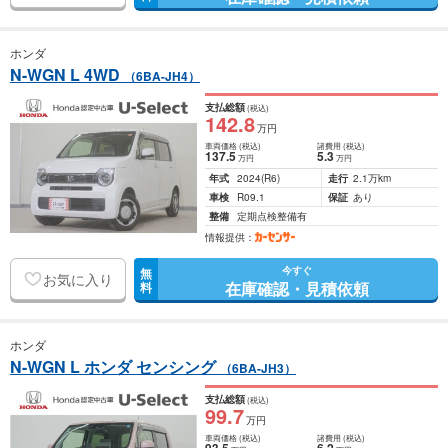
ホンダ
N-WGN L 4WD
（6BA-JH4）
支払総額
(税込)
142
.8
万円
車両価格
(税込)
諸費用
(税込)
137
.5
5
.3
万円
万円
年式
2024
(R6)
走行
2.1万km
車検
R09.1
保証
あり
整備
定期点検整備有
情報提供：
今すぐ
無
お気に入り
在庫確認・見積依頼
料
ホンダ
N-WGN L ホンダ センシング
（6BA-JH3）
支払総額
(税込)
99
.7
万円
車両価格
(税込)
諸費用
(税込)