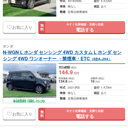
年式
2016
(H28)
走行
2.3万km
車検
検なし
保証
あり
整備
定期点検整備有
今すぐ在庫確認・見積り依頼
無
お気に入り
電話する
料
ホンダ
N-WGN L ホンダ センシング 4WD カスタム L ホンダ セン
シング 4WD ワンオーナー ・禁煙車・ETC
（6BA-JH4）
支払総額
(税込)
144
.9
万円
車両価格
(税込)
諸費用
(税込)
134
.9
10
万円
万円
年式
2021
(R3)
走行
1.4万km
車検
検なし
保証
あり
整備
定期点検整備有
今すぐ在庫確認・見積り依頼
無
お気に入り
電話する
料