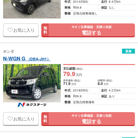
年式
2014
(H26)
走行
8.4万km
車検
R09.8
保証
なし
整備
定期点検整備無し
今すぐ在庫確認・見積り依頼
無
お気に入り
電話する
料
ホンダ
新着
N-WGN G
（DBA-JH1）
支払総額
(税込)
79
.9
万円
車両価格
(税込)
諸費用
(税込)
71
.9
8
.0
万円
万円
年式
2018
(H30)
走行
4.2万km
車検
R09.9
保証
あり
整備
定期点検整備有
今すぐ在庫確認・見積り依頼
無
お気に入り
電話する
料