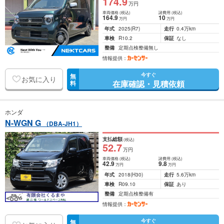
174
.9
万円
車両価格
(税込)
諸費用
(税込)
164
.9
10
万円
万円
年式
2025
(R7)
走行
0.4万km
車検
R10.2
保証
なし
整備
定期点検整備無し
情報提供：
今すぐ
無
お気に入り
在庫確認・見積依頼
料
ホンダ
N-WGN G
（DBA-JH1）
支払総額
(税込)
52
.7
万円
車両価格
(税込)
諸費用
(税込)
42
.9
9
.8
万円
万円
年式
2018
(H30)
走行
5.6万km
車検
R09.10
保証
あり
整備
定期点検整備有
情報提供：
今すぐ
無