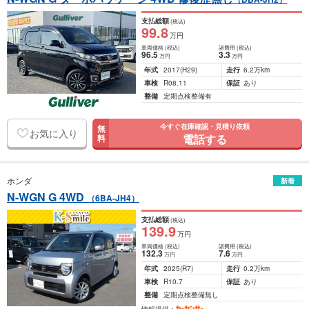
支払総額
(税込)
99
.8
万円
車両価格
(税込)
諸費用
(税込)
96
.5
3
.3
万円
万円
年式
2017
(H29)
走行
6.2万km
車検
R08.11
保証
あり
整備
定期点検整備有
今すぐ在庫確認・見積り依頼
無
お気に入り
電話する
料
ホンダ
新着
N-WGN G 4WD
（6BA-JH4）
支払総額
(税込)
139
.9
万円
車両価格
(税込)
諸費用
(税込)
132
.3
7
.6
万円
万円
年式
2025
(R7)
走行
0.2万km
車検
R10.7
保証
あり
整備
定期点検整備無し