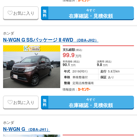
情報提供：
今すぐ
無
お気に入り
在庫確認・見積依頼
料
ホンダ
N-WGN G SSパッケージ II 4WD
（DBA-JH2）
支払総額
(税込)
99
.9
万円
車両価格
(税込)
諸費用
(税込)
90
.1
9
.8
万円
万円
年式
2019
(H31)
走行
5.8万km
車検
車検整備付
保証
あり
整備
定期点検整備有
情報提供：
今すぐ
無
お気に入り
在庫確認・見積依頼
料
ホンダ
N-WGN G
（DBA-JH1）