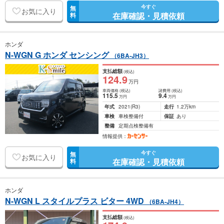
今すぐ
無
お気に入り
在庫確認・見積依頼
料
ホンダ
N-WGN G ホンダ センシング
（6BA-JH3）
支払総額
(税込)
124
.9
万円
車両価格
(税込)
諸費用
(税込)
115
.5
9
.4
万円
万円
年式
2021
(R3)
走行
1.2万km
車検
車検整備付
保証
あり
整備
定期点検整備有
情報提供：
今すぐ
無
お気に入り
在庫確認・見積依頼
料
ホンダ
N-WGN L スタイルプラス ビター 4WD
（6BA-JH4）
支払総額
(税込)