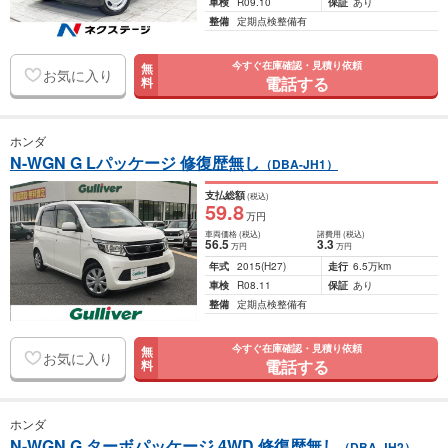
車検
R09.10
保証
あり
整備
定期点検整備有
今すぐ在庫確認・見積り依頼
無
お気に入り
電話する
料
ホンダ
N-WGN G Lパッケージ 修復歴無し
（DBA-JH1）
支払総額
(税込)
59
.8
万円
車両価格
(税込)
諸費用
(税込)
56
.5
3
.3
万円
万円
年式
2015
(H27)
走行
6.5万km
車検
R08.11
保証
あり
整備
定期点検整備有
今すぐ在庫確認・見積り依頼
無
お気に入り
電話する
料
ホンダ
N-WGN G ターボパッケージ 4WD 修復歴無し
（DBA-JH2）