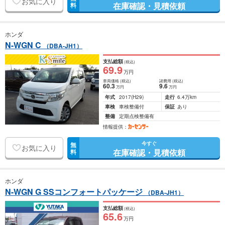
お気に入り
在庫確認・見積依頼
料
ホンダ
N-WGN C
（DBA-JH1）
支払総額
(税込)
69
.9
万円
車両価格
(税込)
諸費用
(税込)
60
.3
9
.6
万円
万円
年式
2017
(H29)
走行
6.4万km
車検
車検整備付
保証
あり
整備
定期点検整備有
情報提供：
今すぐ
無
お気に入り
在庫確認・見積依頼
料
ホンダ
N-WGN G SSコンフォートパッケージ
（DBA-JH1）
支払総額
(税込)
65
.6
万円