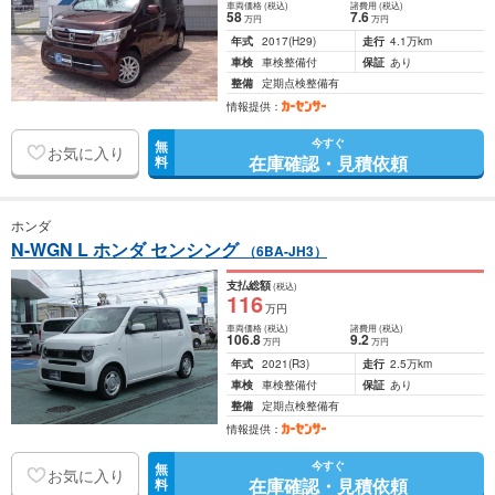
車両価格
(税込)
諸費用
(税込)
58
7
.6
万円
万円
年式
2017
(H29)
走行
4.1万km
車検
車検整備付
保証
あり
整備
定期点検整備有
情報提供：
今すぐ
無
お気に入り
在庫確認・見積依頼
料
ホンダ
N-WGN L ホンダ センシング
（6BA-JH3）
支払総額
(税込)
116
万円
車両価格
(税込)
諸費用
(税込)
106
.8
9
.2
万円
万円
年式
2021
(R3)
走行
2.5万km
車検
車検整備付
保証
あり
整備
定期点検整備有
情報提供：
今すぐ
無
お気に入り
在庫確認・見積依頼
料