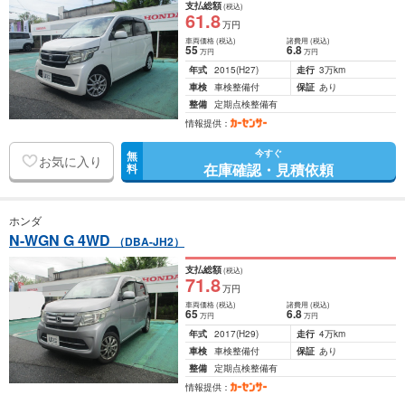
支払総額
(税込)
61
.8
万円
車両価格
(税込)
諸費用
(税込)
55
6
.8
万円
万円
年式
2015
(H27)
走行
3万km
車検
車検整備付
保証
あり
整備
定期点検整備有
情報提供：
今すぐ
無
お気に入り
在庫確認・見積依頼
料
ホンダ
N-WGN G 4WD
（DBA-JH2）
支払総額
(税込)
71
.8
万円
車両価格
(税込)
諸費用
(税込)
65
6
.8
万円
万円
年式
2017
(H29)
走行
4万km
車検
車検整備付
保証
あり
整備
定期点検整備有
情報提供：