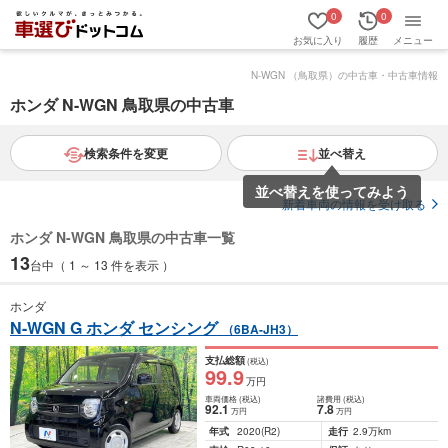
0
0
お気に入り
履歴
メニュー
N-WGN （鳥取県）の中古車・中古車情報
ホンダ N-WGN 鳥取県の中古車
検索条件を変更
並べ替え
並べ替えを使ってみよう
新着車両の情報を受け取る
ホンダ N-WGN 鳥取県の中古車一覧
13
台中（ 1 ～ 13 件を表示 ）
ホンダ
N-WGN G ホンダ センシング
（6BA-JH3）
支払総額
(税込)
99
.9
万円
車両価格
(税込)
諸費用
(税込)
92
.1
7
.8
万円
万円
年式
2020
(R2)
走行
2.9万km