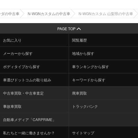
ンダの中古車
N-WGNカスタムの中古車
N-WGNカスタム 山梨県の中古車
PAGE TOP
お気に入り
閲覧履歴
メーカーから探す
地域から探す
ボディタイプから探す
車ランキングから探す
車選びドットコムの取り組み
キーワードから探す
中古車買取・中古車査定
廃車買取
事故車買取
トラックバンク
自動車メディア「CARPRIME」
私たちと一緒に働きませんか？
サイトマップ