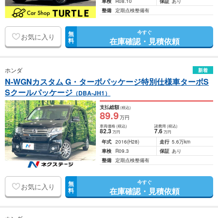
車検
R08.10
保証
あり
整備
定期点検整備有
今すぐ
無
お気に入り
在庫確認・見積依頼
料
ホンダ
新着
N-WGNカスタム G・ターボパッケージ特別仕様車ターボS
Sクールパッケージ
（DBA-JH1）
支払総額
(税込)
89
.9
万円
車両価格
(税込)
諸費用
(税込)
82
.3
7
.6
万円
万円
年式
2016
(H28)
走行
5.6万km
車検
R09.3
保証
あり
整備
定期点検整備有
今すぐ
無
お気に入り
在庫確認・見積依頼
料