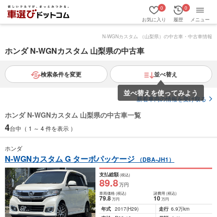
0
0
お気に入り
履歴
メニュー
N-WGNカスタム （山梨県）の中古車・中古車情報
ホンダ N-WGNカスタム 山梨県の中古車
検索条件を変更
並べ替え
並べ替えを使ってみよう
新着車両の情報を受け取る
ホンダ N-WGNカスタム 山梨県の中古車一覧
4
台中（ 1 ～ 4 件を表示 ）
ホンダ
N-WGNカスタム G ターボパッケージ
（DBA-JH1）
支払総額
(税込)
89
.8
万円
車両価格
(税込)
諸費用
(税込)
79
.8
10
万円
万円
年式
2017
(H29)
走行
6.9万km