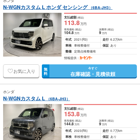
ホンダ
N-WGNカスタム L ホンダ センシング
（6BA-JH3）
支払総額
(税込)
113
.8
万円
車両価格
(税込)
諸費用
(税込)
104
.8
9
万円
万円
年式
2021
(R3)
走行
6.2万km
車検
車検整備付
保証
あり
整備
定期点検整備有
情報提供：
今すぐ
無
お気に入り
在庫確認・見積依頼
料
ホンダ
N-WGNカスタム L
（6BA-JH3）
支払総額
(税込)
153
.8
万円
車両価格
(税込)
諸費用
(税込)
144
.8
9
万円
万円
年式
2023
(R5)
走行
0.7万km
車検
車検整備付
保証
あり