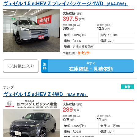
ヴェゼル 1.5 e:HEV Z プレイパッケージ 4WD
（6AA-RV6）
支払総額
(税込)
397
.5
万円
車両価格
(税込)
諸費用
(税込)
385
12
.5
万円
万円
年式
2026
(R8)
走行
160km
車検
R11.5
保証
あり
整備
定期点検整備有
情報提供：
今すぐ
無
お気に入り
在庫確認・見積依頼
料
ホンダ
新着
ヴェゼル 1.5 e:HEV Z 4WD
（6AA-RV6）
支払総額
(税込)
289
万円
車両価格
(税込)
諸費用
(税込)
278
11
万円
万円
年式
2022
(R4)
走行
3.2万km
車検
R09.5
保証
あり