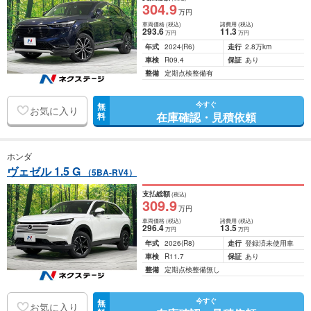
304
.9
万円
車両価格
(税込)
諸費用
(税込)
293
.6
11
.3
万円
万円
年式
2024
(R6)
走行
2.8万km
車検
R09.4
保証
あり
整備
定期点検整備有
今すぐ
無
お気に入り
在庫確認・見積依頼
料
ホンダ
ヴェゼル 1.5 G
（5BA-RV4）
支払総額
(税込)
309
.9
万円
車両価格
(税込)
諸費用
(税込)
296
.4
13
.5
万円
万円
年式
2026
(R8)
走行
登録済未使用車
車検
R11.7
保証
あり
整備
定期点検整備無し
今すぐ
無
お気に入り