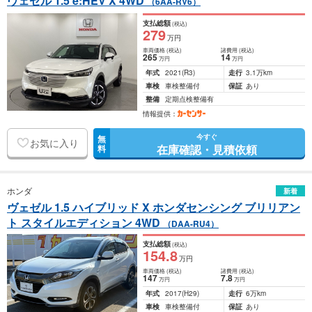
ヴェゼル 1.5 e:HEV X 4WD
（6AA-RV6）
支払総額
(税込)
279
万円
車両価格
(税込)
諸費用
(税込)
265
14
万円
万円
年式
2021
(R3)
走行
3.1万km
車検
車検整備付
保証
あり
整備
定期点検整備有
情報提供：
今すぐ
無
お気に入り
在庫確認・見積依頼
料
ホンダ
新着
ヴェゼル 1.5 ハイブリッド X ホンダセンシング ブリリアン
ト スタイルエディション 4WD
（DAA-RU4）
支払総額
(税込)
154
.8
万円
車両価格
(税込)
諸費用
(税込)
147
7
.8
万円
万円
年式
2017
(H29)
走行
6万km
車検
車検整備付
保証
あり