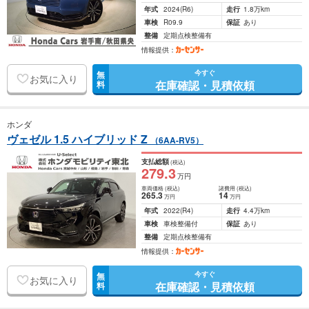
年式
2024
(R6)
走行
1.8万km
車検
R09.9
保証
あり
整備
定期点検整備有
情報提供：
今すぐ
無
お気に入り
在庫確認・見積依頼
料
ホンダ
ヴェゼル 1.5 ハイブリッド Z
（6AA-RV5）
支払総額
(税込)
279
.3
万円
車両価格
(税込)
諸費用
(税込)
265
.3
14
万円
万円
年式
2022
(R4)
走行
4.4万km
車検
車検整備付
保証
あり
整備
定期点検整備有
情報提供：
今すぐ
無
お気に入り
在庫確認・見積依頼
料