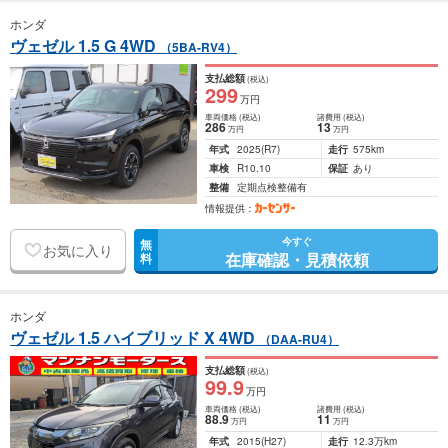
ホンダ
ヴェゼル 1.5 G 4WD
（5BA-RV4）
支払総額
(税込)
299
万円
車両価格
(税込)
諸費用
(税込)
286
13
万円
万円
年式
2025
(R7)
走行
575km
車検
R10.10
保証
あり
整備
定期点検整備有
情報提供：
今すぐ
無
お気に入り
在庫確認・見積依頼
料
ホンダ
ヴェゼル 1.5 ハイブリッド X 4WD
（DAA-RU4）
支払総額
(税込)
99
.9
万円
車両価格
(税込)
諸費用
(税込)
88
.9
11
万円
万円
年式
2015
(H27)
走行
12.3万km