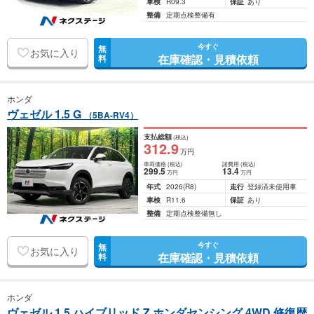
車検
R09.3
保証
あり
整備
定期点検整備有
今すぐ
無
お気に入り
在庫確認・見積依頼
料
ホンダ
ヴェゼル 1.5 G
（5BA-RV4）
支払総額
(税込)
312
.9
万円
車両価格
(税込)
諸費用
(税込)
299
.5
13
.4
万円
万円
年式
2026
(R8)
走行
登録済未使用車
車検
R11.6
保証
あり
整備
定期点検整備無し
今すぐ
無
お気に入り
在庫確認・見積依頼
料
ホンダ
ヴェゼル 1.5 ハイブリッド Z ホンダセンシング 4WD 修復歴