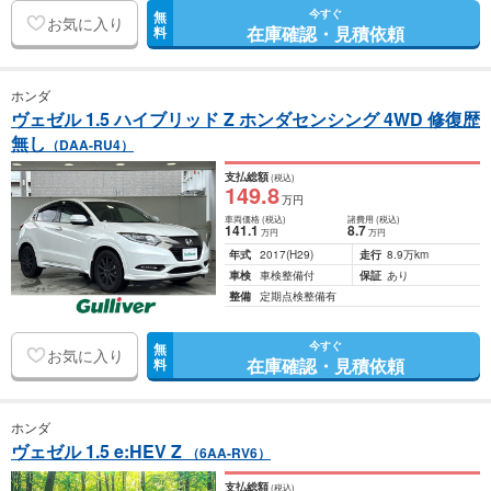
今すぐ
無
お気に入り
在庫確認・見積依頼
料
ホンダ
ヴェゼル 1.5 ハイブリッド Z ホンダセンシング 4WD 修復歴
無し
（DAA-RU4）
支払総額
(税込)
149
.8
万円
車両価格
(税込)
諸費用
(税込)
141
.1
8
.7
万円
万円
年式
2017
(H29)
走行
8.9万km
車検
車検整備付
保証
あり
整備
定期点検整備有
今すぐ
無
お気に入り
在庫確認・見積依頼
料
ホンダ
ヴェゼル 1.5 e:HEV Z
（6AA-RV6）
支払総額
(税込)