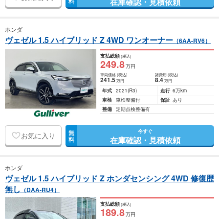
在庫確認・見積依頼
料
ホンダ
ヴェゼル 1.5 ハイブリッド Z 4WD ワンオーナー
（6AA-RV6）
支払総額
(税込)
249
.8
万円
車両価格
(税込)
諸費用
(税込)
241
.5
8
.4
万円
万円
年式
2021
(R3)
走行
6万km
車検
車検整備付
保証
あり
整備
定期点検整備有
今すぐ
無
お気に入り
在庫確認・見積依頼
料
ホンダ
ヴェゼル 1.5 ハイブリッド Z ホンダセンシング 4WD 修復歴
無し
（DAA-RU4）
支払総額
(税込)
189
.8
万円