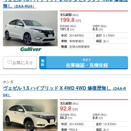
無し
（DAA-RU4）
支払総額
(税込)
199
.8
万円
車両価格
(税込)
諸費用
(税込)
191
.3
8
.5
万円
万円
年式
2018
(H30)
走行
5.1万km
車検
車検整備付
保証
あり
整備
定期点検整備有
今すぐ
無
お気に入り
在庫確認・見積依頼
料
ホンダ
ヴェゼル 1.5 ハイブリッド X 4WD 4WD 修復歴無し
（DAA-R
U4）
支払総額
(税込)
92
.8
万円
車両価格
(税込)
諸費用
(税込)
86
.2
6
.6
万円
万円
年式
2014
(H26)
走行
12.8万km
車検
R09.6
保証
あり