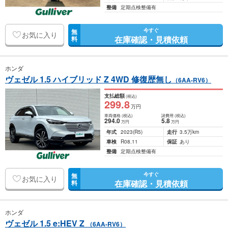
整備
定期点検整備有
今すぐ
無
お気に入り
在庫確認・見積依頼
料
ホンダ
ヴェゼル 1.5 ハイブリッド Z 4WD 修復歴無し
（6AA-RV6）
支払総額
(税込)
299
.8
万円
車両価格
(税込)
諸費用
(税込)
294
.0
5
.8
万円
万円
年式
2023
(R5)
走行
3.5万km
車検
R08.11
保証
あり
整備
定期点検整備有
今すぐ
無
お気に入り
在庫確認・見積依頼
料
ホンダ
ヴェゼル 1.5 e:HEV Z
（6AA-RV6）