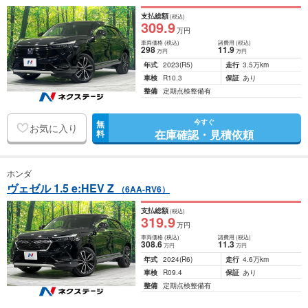
支払総額
(税込)
309
.9
万円
車両価格
(税込)
諸費用
(税込)
298
11
.9
万円
万円
年式
2023
(R5)
走行
3.5万km
車検
R10.3
保証
あり
整備
定期点検整備有
今すぐ
無
お気に入り
在庫確認・見積依頼
料
ホンダ
ヴェゼル 1.5 e:HEV Z
（6AA-RV6）
支払総額
(税込)
319
.9
万円
車両価格
(税込)
諸費用
(税込)
308
.6
11
.3
万円
万円
年式
2024
(R6)
走行
4.6万km
車検
R09.4
保証
あり
整備
定期点検整備有