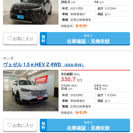
268
.5
14
万円
万円
年式
2021
(R3)
走行
3.5万km
車検
車検整備付
保証
あり
整備
定期点検整備有
情報提供：
今すぐ
無
お気に入り
在庫確認・見積依頼
料
ホンダ
ヴェゼル 1.5 e:HEV Z 4WD
（6AA-RV6）
支払総額
(税込)
330
.7
万円
車両価格
(税込)
諸費用
(税込)
316
14
.7
万円
万円
年式
2023
(R5)
走行
1.5万km
車検
車検整備付
保証
あり
整備
定期点検整備有
情報提供：
今すぐ
無
お気に入り
在庫確認・見積依頼
料