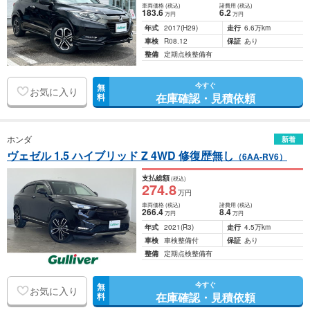
車両価格
(税込)
諸費用
(税込)
183
.6
6
.2
万円
万円
年式
2017
(H29)
走行
6.6万km
車検
R08.12
保証
あり
整備
定期点検整備有
今すぐ
無
お気に入り
在庫確認・見積依頼
料
ホンダ
新着
ヴェゼル 1.5 ハイブリッド Z 4WD 修復歴無し
（6AA-RV6）
支払総額
(税込)
274
.8
万円
車両価格
(税込)
諸費用
(税込)
266
.4
8
.4
万円
万円
年式
2021
(R3)
走行
4.5万km
車検
車検整備付
保証
あり
整備
定期点検整備有
今すぐ
無
お気に入り
在庫確認・見積依頼
料