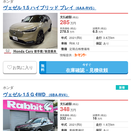
ホンダ
ヴェゼル 1.5 ハイブリッド プレイ
（6AA-RV5）
支払総額
(税込)
285
万円
車両価格
(税込)
諸費用
(税込)
278
.5
6
.5
万円
万円
年式
2021
(R3)
走行
3.6万km
車検
R08.12
保証
あり
整備
定期点検整備有
情報提供：
今すぐ
無
お気に入り
在庫確認・見積依頼
料
ホンダ
新着
ヴェゼル 1.5 G 4WD
（6BA-RV4）
支払総額
(税込)
348
万円
車両価格
(税込)
諸費用
(税込)
332
16
万円
万円
年式
2021
(R3)
走行
1.9万km
車検
車検整備付
保証
あり