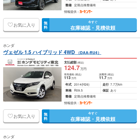
整備
定期点検整備有
情報提供：
今すぐ
無
お気に入り
在庫確認・見積依頼
料
ホンダ
ヴェゼル 1.5 ハイブリッド 4WD
（DAA-RU4）
支払総額
(税込)
124
.7
万円
車両価格
(税込)
諸費用
(税込)
113
11
.7
万円
万円
年式
2014
(H26)
走行
7.7万km
車検
R09.5
保証
あり
整備
定期点検整備有
情報提供：
今すぐ
無
お気に入り
在庫確認・見積依頼
料
ホンダ