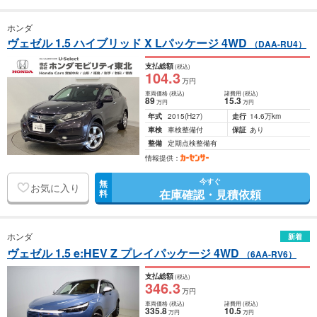
ホンダ
ヴェゼル 1.5 ハイブリッド X Lパッケージ 4WD
（DAA-RU4）
支払総額
(税込)
104
.3
万円
車両価格
(税込)
諸費用
(税込)
89
15
.3
万円
万円
年式
2015
(H27)
走行
14.6万km
車検
車検整備付
保証
あり
整備
定期点検整備有
情報提供：
今すぐ
無
お気に入り
在庫確認・見積依頼
料
ホンダ
新着
ヴェゼル 1.5 e:HEV Z プレイパッケージ 4WD
（6AA-RV6）
支払総額
(税込)
346
.3
万円
車両価格
(税込)
諸費用
(税込)
335
.8
10
.5
万円
万円