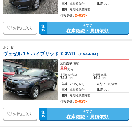
車検
車検整備付
保証
あり
整備
定期点検整備有
情報提供：
今すぐ
無
お気に入り
在庫確認・見積依頼
料
ホンダ
ヴェゼル 1.5 ハイブリッド X 4WD
（DAA-RU4）
支払総額
(税込)
89
万円
車両価格
(税込)
諸費用
(税込)
72
.8
16
.2
万円
万円
年式
2015
(H27)
走行
10.8万km
車検
車検整備付
保証
あり
整備
定期点検整備有
情報提供：
今すぐ
無
お気に入り
在庫確認・見積依頼
料