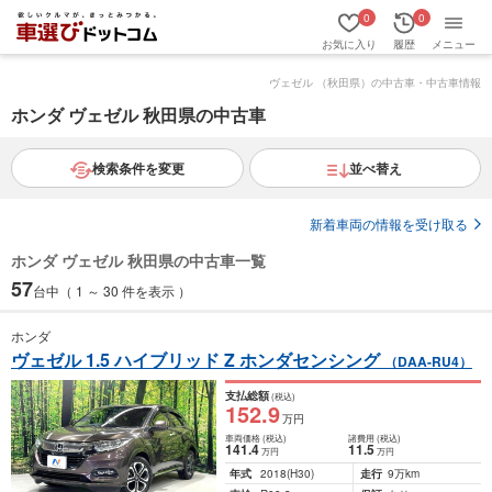
0
0
お気に入り
履歴
メニュー
ヴェゼル （秋田県）の中古車・中古車情報
ホンダ ヴェゼル 秋田県の中古車
検索条件を変更
並べ替え
新着車両の情報を受け取る
ホンダ ヴェゼル 秋田県の中古車一覧
57
台中（ 1 ～ 30 件を表示 ）
ホンダ
ヴェゼル 1.5 ハイブリッド Z ホンダセンシング
（DAA-RU4）
支払総額
(税込)
152
.9
万円
車両価格
(税込)
諸費用
(税込)
141
.4
11
.5
万円
万円
年式
2018
(H30)
走行
9万km