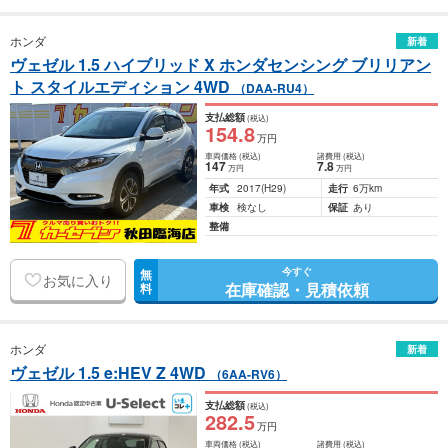
ホンダ
新着
ヴェゼル 1.5 ハイブリッド X ホンダセンシング ブリリアン
ト スタイルエディション 4WD
（DAA-RU4）
支払総額
(税込)
154
.8
万円
車両価格
(税込)
諸費用
(税込)
147
7
.8
万円
万円
年式
2017
(H29)
走行
6万km
車検
検なし
保証
あり
整備
今すぐ
無
お気に入り
在庫確認・見積依頼
料
ホンダ
新着
ヴェゼル 1.5 e:HEV Z 4WD
（6AA-RV6）
支払総額
(税込)
282
.5
万円
車両価格
(税込)
諸費用
(税込)