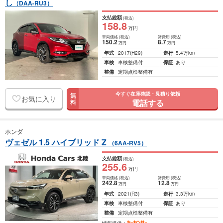
し
（DAA-RU3）
支払総額
(税込)
158
.8
万円
車両価格
(税込)
諸費用
(税込)
150
.2
8
.7
万円
万円
年式
2017
(H29)
走行
5.4万km
車検
車検整備付
保証
あり
整備
定期点検整備有
今すぐ在庫確認・見積り依頼
無
お気に入り
電話する
料
ホンダ
ヴェゼル 1.5 ハイブリッド Z
（6AA-RV5）
支払総額
(税込)
255
.6
万円
車両価格
(税込)
諸費用
(税込)
242
.8
12
.8
万円
万円
年式
2021
(R3)
走行
3.3万km
車検
車検整備付
保証
あり
整備
定期点検整備有