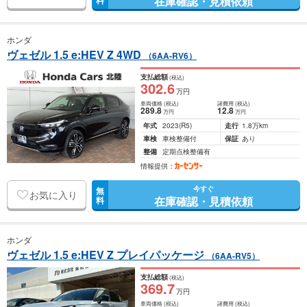
在庫確認・見積依頼
料
ホンダ
ヴェゼル 1.5 e:HEV Z 4WD
（6AA-RV6）
支払総額
(税込)
302
.6
万円
車両価格
(税込)
諸費用
(税込)
289
.8
12
.8
万円
万円
年式
2023
(R5)
走行
1.8万km
車検
車検整備付
保証
あり
整備
定期点検整備有
情報提供：
今すぐ
無
お気に入り
在庫確認・見積依頼
料
ホンダ
ヴェゼル 1.5 e:HEV Z プレイパッケージ
（6AA-RV5）
支払総額
(税込)
369
.7
万円
車両価格
(税込)
諸費用
(税込)