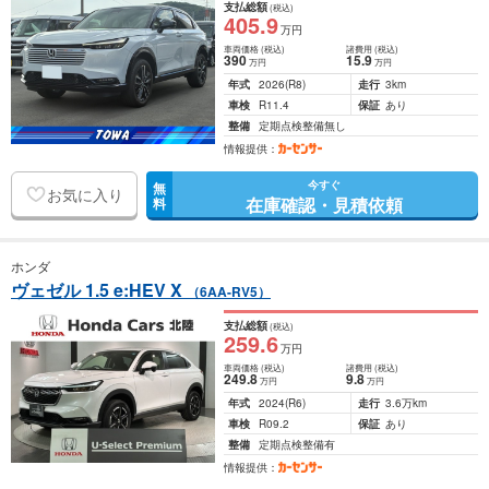
支払総額
(税込)
405
.9
万円
車両価格
(税込)
諸費用
(税込)
390
15
.9
万円
万円
年式
2026
(R8)
走行
3km
車検
R11.4
保証
あり
整備
定期点検整備無し
情報提供：
今すぐ
無
お気に入り
在庫確認・見積依頼
料
ホンダ
ヴェゼル 1.5 e:HEV X
（6AA-RV5）
支払総額
(税込)
259
.6
万円
車両価格
(税込)
諸費用
(税込)
249
.8
9
.8
万円
万円
年式
2024
(R6)
走行
3.6万km
車検
R09.2
保証
あり
整備
定期点検整備有
情報提供：