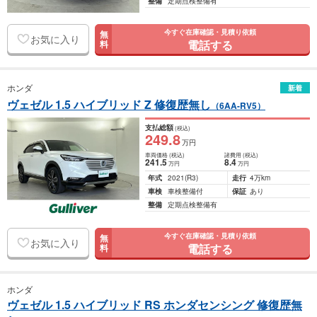
整備
定期点検整備有
今すぐ在庫確認・見積り依頼
無
お気に入り
電話する
料
ホンダ
新着
ヴェゼル 1.5 ハイブリッド Z 修復歴無し
（6AA-RV5）
支払総額
(税込)
249
.8
万円
車両価格
(税込)
諸費用
(税込)
241
.5
8
.4
万円
万円
年式
2021
(R3)
走行
4万km
車検
車検整備付
保証
あり
整備
定期点検整備有
今すぐ在庫確認・見積り依頼
無
お気に入り
電話する
料
ホンダ
ヴェゼル 1.5 ハイブリッド RS ホンダセンシング 修復歴無