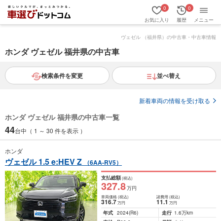
0
0
お気に入り
履歴
メニュー
ヴェゼル （福井県）の中古車・中古車情報
ホンダ ヴェゼル 福井県の中古車
検索条件を変更
並べ替え
新着車両の情報を受け取る
ホンダ ヴェゼル 福井県の中古車一覧
44
台中（ 1 ～ 30 件を表示 ）
ホンダ
ヴェゼル 1.5 e:HEV Z
（6AA-RV5）
支払総額
(税込)
327
.8
万円
車両価格
(税込)
諸費用
(税込)
316
.7
11
.1
万円
万円
年式
2024
(R6)
走行
1.6万km