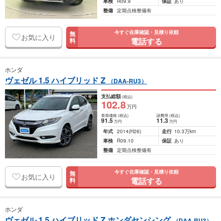
車検
R09.9
保証
あり
整備
定期点検整備有
今すぐ在庫確認・見積り依頼
無
お気に入り
電話する
料
ホンダ
ヴェゼル 1.5 ハイブリッド Z
（DAA-RU3）
支払総額
(税込)
102
.8
万円
車両価格
(税込)
諸費用
(税込)
91
.5
11
.3
万円
万円
年式
2014
(H26)
走行
10.3万km
車検
R09.10
保証
あり
整備
定期点検整備有
今すぐ在庫確認・見積り依頼
無
お気に入り
電話する
料
ホンダ
ヴェゼル 1.5 ハイブリッド Z ホンダセンシング
（DAA-RU3）