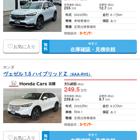
車両価格
(税込)
諸費用
(税込)
255
12
.7
万円
万円
年式
2023
(R5)
走行
6.1万km
車検
車検整備付
保証
あり
整備
定期点検整備有
情報提供：
今すぐ
無
お気に入り
在庫確認・見積依頼
料
ホンダ
ヴェゼル 1.5 ハイブリッド Z
（6AA-RV5）
支払総額
(税込)
249
.5
万円
車両価格
(税込)
諸費用
(税込)
239
.8
9
.7
万円
万円
年式
2022
(R4)
走行
6.2万km
車検
R09.1
保証
あり
整備
定期点検整備有
情報提供：
今すぐ
無
お気に入り