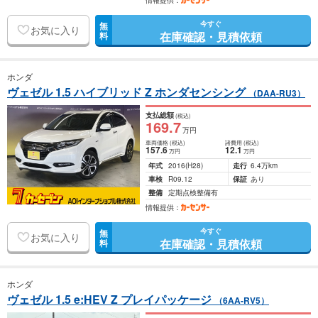
情報提供：
今すぐ
無
お気に入り
在庫確認・見積依頼
料
ホンダ
ヴェゼル 1.5 ハイブリッド Z ホンダセンシング
（DAA-RU3）
支払総額
(税込)
169
.7
万円
車両価格
(税込)
諸費用
(税込)
157
.6
12
.1
万円
万円
年式
2016
(H28)
走行
6.4万km
車検
R09.12
保証
あり
整備
定期点検整備有
情報提供：
今すぐ
無
お気に入り
在庫確認・見積依頼
料
ホンダ
ヴェゼル 1.5 e:HEV Z プレイパッケージ
（6AA-RV5）