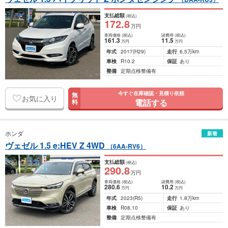
支払総額
(税込)
172
.8
万円
車両価格
(税込)
諸費用
(税込)
161
.3
11
.5
万円
万円
年式
2017
(H29)
走行
6.5万km
車検
R10.2
保証
あり
整備
定期点検整備有
今すぐ在庫確認・見積り依頼
無
お気に入り
電話する
料
ホンダ
新着
ヴェゼル 1.5 e:HEV Z 4WD
（6AA-RV6）
支払総額
(税込)
290
.8
万円
車両価格
(税込)
諸費用
(税込)
280
.6
10
.2
万円
万円
年式
2023
(R5)
走行
1.8万km
車検
R08.10
保証
あり
整備
定期点検整備有