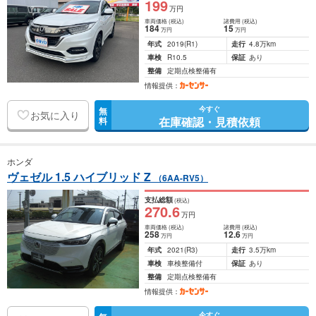
199
万円
車両価格
(税込)
諸費用
(税込)
184
15
万円
万円
年式
2019
(R1)
走行
4.8万km
車検
R10.5
保証
あり
整備
定期点検整備有
情報提供：
今すぐ
無
お気に入り
在庫確認・見積依頼
料
ホンダ
ヴェゼル 1.5 ハイブリッド Z
（6AA-RV5）
支払総額
(税込)
270
.6
万円
車両価格
(税込)
諸費用
(税込)
258
12
.6
万円
万円
年式
2021
(R3)
走行
3.5万km
車検
車検整備付
保証
あり
整備
定期点検整備有
情報提供：
今すぐ