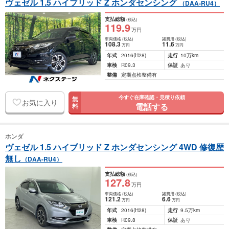
ヴェゼル 1.5 ハイブリッド Z ホンダセンシング
（DAA-RU4）
支払総額
(税込)
119
.9
万円
車両価格
(税込)
諸費用
(税込)
108
.3
11
.6
万円
万円
年式
2016
(H28)
走行
10万km
車検
R09.3
保証
あり
整備
定期点検整備有
今すぐ在庫確認・見積り依頼
無
お気に入り
電話する
料
ホンダ
ヴェゼル 1.5 ハイブリッド Z ホンダセンシング 4WD 修復歴
無し
（DAA-RU4）
支払総額
(税込)
127
.8
万円
車両価格
(税込)
諸費用
(税込)
121
.2
6
.6
万円
万円
年式
2016
(H28)
走行
9.5万km
車検
R09.8
保証
あり