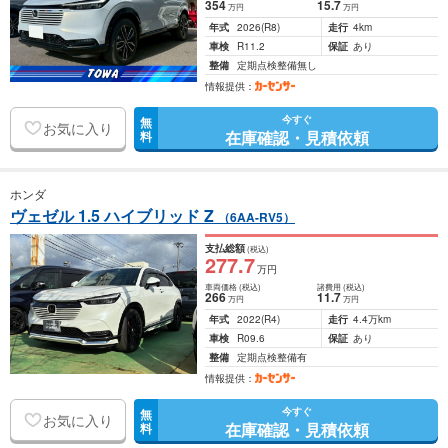
354
15
.7
万円
万円
年式
2026
(R8)
走行
4km
車検
R11.2
保証
あり
整備
定期点検整備無し
情報提供：
今すぐ
無
お気に入り
在庫確認・見積依頼
料
ホンダ
ヴェゼル 1.5 ハイブリッド Z
（6AA-RV5）
支払総額
(税込)
277
.7
万円
車両価格
(税込)
諸費用
(税込)
266
11
.7
万円
万円
年式
2022
(R4)
走行
4.4万km
車検
R09.6
保証
あり
整備
定期点検整備有
情報提供：
今すぐ
無
お気に入り
在庫確認・見積依頼
料