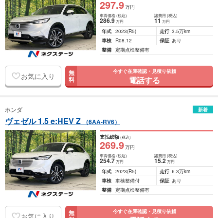
297
.9
万円
車両価格
(税込)
諸費用
(税込)
286
.9
11
万円
万円
年式
2023
(R5)
走行
3.5万km
車検
R08.12
保証
あり
整備
定期点検整備有
今すぐ在庫確認・見積り依頼
無
お気に入り
電話する
料
ホンダ
新着
ヴェゼル 1.5 e:HEV Z
（6AA-RV6）
支払総額
(税込)
269
.9
万円
車両価格
(税込)
諸費用
(税込)
254
.7
15
.2
万円
万円
年式
2023
(R5)
走行
6.3万km
車検
車検整備付
保証
あり
整備
定期点検整備有
今すぐ在庫確認・見積り依頼
無
お気に入り