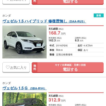
電話する
料
ホンダ
新着
ヴェゼル 1.5 ハイブリッド 修復歴無し
（DAA-RU3）
支払総額
(税込)
168
.7
万円
車両価格
(税込)
諸費用
(税込)
162
.3
6
.5
万円
万円
年式
2016
(H28)
走行
4.8万km
車検
R09.6
保証
あり
整備
定期点検整備有
今すぐ在庫確認・見積り依頼
無
お気に入り
電話する
料
ホンダ
ヴェゼル 1.5 G
（5BA-RV4）
支払総額
(税込)
312
.9
万円
車両価格
(税込)
諸費用
(税込)