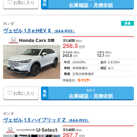
無
お気に入り
在庫確認・見積依頼
料
ホンダ
新着
ヴェゼル 1.5 e:HEV X
（6AA-RV5）
支払総額
(税込)
256
.5
万円
車両価格
(税込)
諸費用
(税込)
243
.8
12
.7
万円
万円
年式
2023
(R5)
走行
2.8万km
車検
車検整備付
保証
あり
整備
定期点検整備有
情報提供：
今すぐ
無
お気に入り
在庫確認・見積依頼
料
ホンダ
ヴェゼル 1.5 ハイブリッド Z
（6AA-RV5）
支払総額
(税込)
267
.7
万円