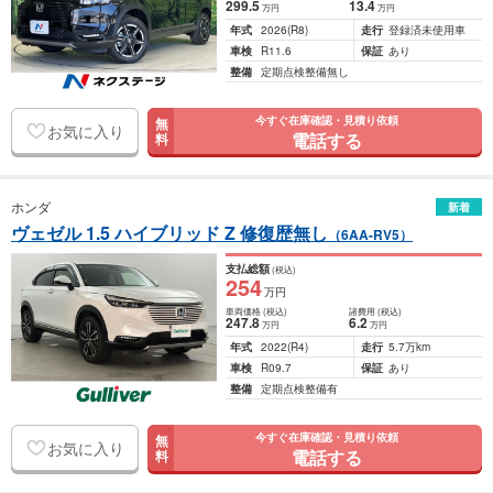
299
.5
13
.4
万円
万円
年式
2026
(R8)
走行
登録済未使用車
車検
R11.6
保証
あり
整備
定期点検整備無し
今すぐ在庫確認・見積り依頼
無
お気に入り
電話する
料
ホンダ
新着
ヴェゼル 1.5 ハイブリッド Z 修復歴無し
（6AA-RV5）
支払総額
(税込)
254
万円
車両価格
(税込)
諸費用
(税込)
247
.8
6
.2
万円
万円
年式
2022
(R4)
走行
5.7万km
車検
R09.7
保証
あり
整備
定期点検整備有
今すぐ在庫確認・見積り依頼
無
お気に入り
電話する
料