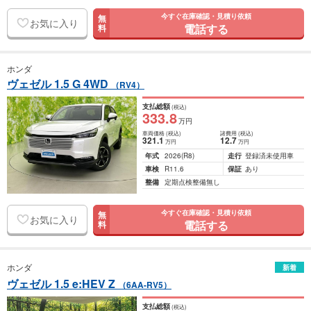
今すぐ在庫確認・見積り依頼
無
お気に入り
電話する
料
ホンダ
ヴェゼル 1.5 G 4WD
（RV4）
支払総額
(税込)
333
.8
万円
車両価格
(税込)
諸費用
(税込)
321
.1
12
.7
万円
万円
年式
2026
(R8)
走行
登録済未使用車
車検
R11.6
保証
あり
整備
定期点検整備無し
今すぐ在庫確認・見積り依頼
無
お気に入り
電話する
料
ホンダ
新着
ヴェゼル 1.5 e:HEV Z
（6AA-RV5）
支払総額
(税込)