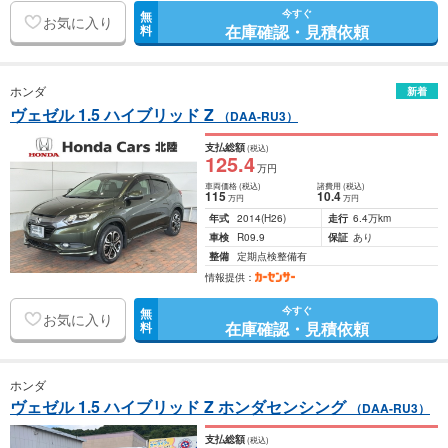
今すぐ
無
お気に入り
在庫確認・見積依頼
料
ホンダ
新着
ヴェゼル 1.5 ハイブリッド Z
（DAA-RU3）
支払総額
(税込)
125
.4
万円
車両価格
(税込)
諸費用
(税込)
115
10
.4
万円
万円
年式
2014
(H26)
走行
6.4万km
車検
R09.9
保証
あり
整備
定期点検整備有
情報提供：
今すぐ
無
お気に入り
在庫確認・見積依頼
料
ホンダ
ヴェゼル 1.5 ハイブリッド Z ホンダセンシング
（DAA-RU3）
支払総額
(税込)