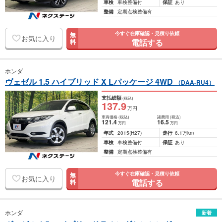
車検
車検整備付
保証
あり
整備
定期点検整備有
今すぐ在庫確認・見積り依頼
無
お気に入り
電話する
料
ホンダ
ヴェゼル 1.5 ハイブリッド X Lパッケージ 4WD
（DAA-RU4）
支払総額
(税込)
137
.9
万円
車両価格
(税込)
諸費用
(税込)
121
.4
16
.5
万円
万円
年式
2015
(H27)
走行
6.1万km
車検
車検整備付
保証
あり
整備
定期点検整備有
今すぐ在庫確認・見積り依頼
無
お気に入り
電話する
料
ホンダ
新着