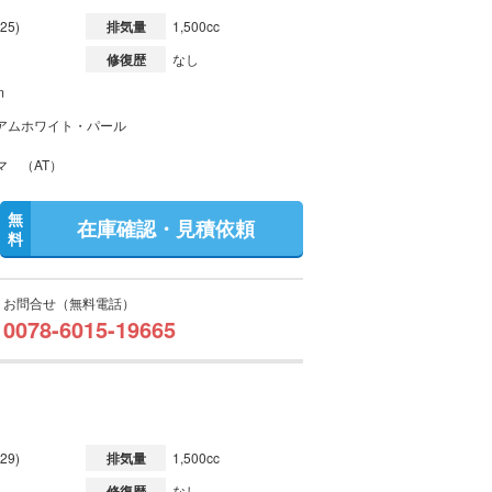
25)
排気量
1,500cc
修復歴
なし
m
アムホワイト・パール
マ （AT）
無
在庫確認・見積依頼
料
お問合せ（無料電話）
0078-6015-19665
29)
排気量
1,500cc
修復歴
なし