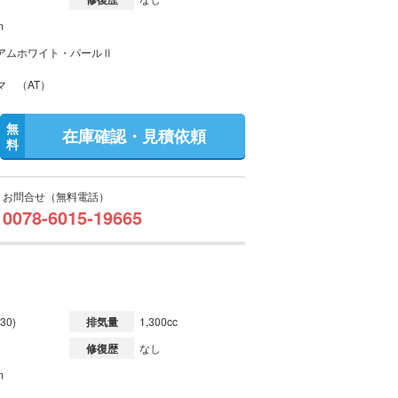
m
アムホワイト・パールⅡ
マ （AT）
無
在庫確認・見積依頼
料
お問合せ（無料電話）
0078-6015-19665
30)
排気量
1,300cc
修復歴
なし
m