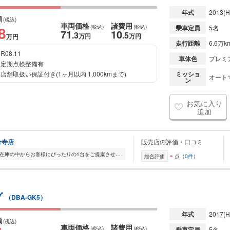
年式
2013
(H
額
(税込)
車両価格
諸費用
8
(税込)
(税込)
乗車定員
5名
71
10
.3
.5
万円
万円
万円
走行距離
6.6万k
R08.11
車体色
プレミ
定期点検整備有
店舗取扱い保証付き(1ヶ月以内 1,000kmまで)
ミッショ
オート
ン
お気に入り
追加
分寺店
販売店の評価・口コミ
-
全国的に店舗を展開しており、 豊富な在庫の中からお客様にぴったりの1台をご提案させていただきます。 国産車から輸入車まで幅広く取り扱っており、 登録済未使用車や...
総合評価
点（
0件
）
グ
（DBA-GK5）
年式
2017
(H
額
(税込)
車両価格
諸費用
(税込)
(税込)
乗車定員
5名