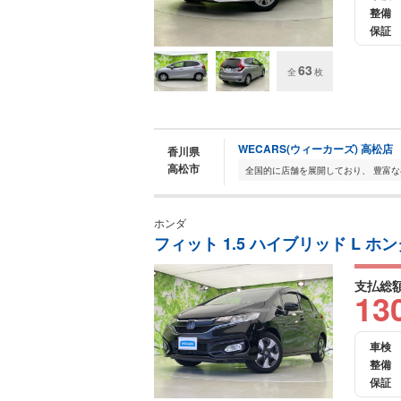
整備
保証
63
全
枚
WECARS(ウィーカーズ) 高松店
香川県
高松市
ホンダ
フィット 1.5 ハイブリッド L 
支払総
13
車検
整備
保証