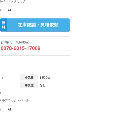
ルバー・メタリック
マ （AT）
無
在庫確認・見積依頼
料
お問合せ（無料電話）
0078-6015-17008
1)
排気量
1,500cc
修復歴
なし
m
タルブラック・パール
マ （AT）