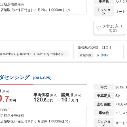
車体色
ルナシ
定期点検整備有
店舗取扱い保証付き(1ヶ月以内 1,000kmまで)
ミッショ
オート
ン
お気に入り
追加
販売店の評価・口コミ
-
全国的に店舗を展開しており、 豊富な在庫の中からお客様にぴったりの1台をご提案させていただきます。 国産車から輸入車まで幅広く取り扱っており、 登録済未使用車や...
総合評価
点（
0件
）
ホンダセンシング
（DAA-GP5）
年式
2019
(R
額
(税込)
0
車両価格
諸費用
.7
(税込)
(税込)
乗車定員
5名
120
10
.6
.1
万円
万円
万円
走行距離
7.6万k
R08.9
車体色
クリス
定期点検整備有
店舗取扱い保証付き(1ヶ月以内 1,000kmまで)
ミッショ
オート
ン