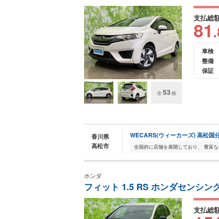
支払総
81
.
車検
整備
保証
53
全
枚
WECARS(ウィーカーズ) 高松国
香川県
高松市
ホンダ
フィット 1.5 RS ホンダセンシン
支払総