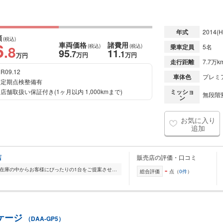
年式
2014
(H
額
(税込)
6
車両価格
諸費用
.8
(税込)
(税込)
乗車定員
5名
95
11
.7
.1
万円
万円
万円
走行距離
7.7万k
R09.12
車体色
プレミ
定期点検整備有
店舗取扱い保証付き(1ヶ月以内 1,000kmまで)
ミッショ
無段階変
ン
お気に入り
追加
店
販売店の評価・口コミ
-
全国的に店舗を展開しており、 豊富な在庫の中からお客様にぴったりの1台をご提案させていただきます。 国産車から輸入車まで幅広く取り扱っており、 登録済未使用車や...
総合評価
点（
0件
）
ッケージ
（DAA-GP5）