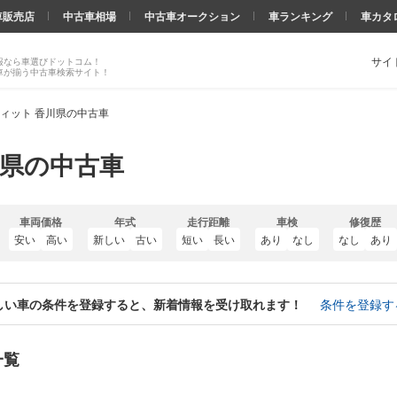
車販売店
中古車相場
中古車オークション
車ランキング
車カタ
サイ
報なら車選びドットコム！
車が揃う中古車検索サイト！
ィット 香川県の中古車
川県の中古車
車両価格
年式
走行距離
車検
修復歴
安い
高い
新しい
古い
短い
長い
あり
なし
なし
あり
しい車の条件を登録すると、新着情報を受け取れます！
条件を登録す
一覧