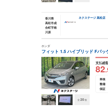
ネクステージ 高松店
香川県
高松市成
合町字南
川原
ホンダ
フィット 1.5 ハイブリッド Fパ
支払総
82
.
車検
整備
保証
20
全
枚