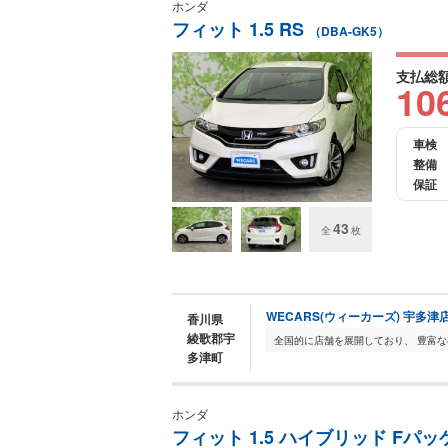
ホンダ
フィット 1.5 RS
（DBA-GK5）
支払総
10
車検
整備
保証
43
全
枚
WECARS(ウィーカーズ) 宇多津
香川県
綾歌郡宇
多津町
ホンダ
フィット 1.5 ハイブリッド Fパ