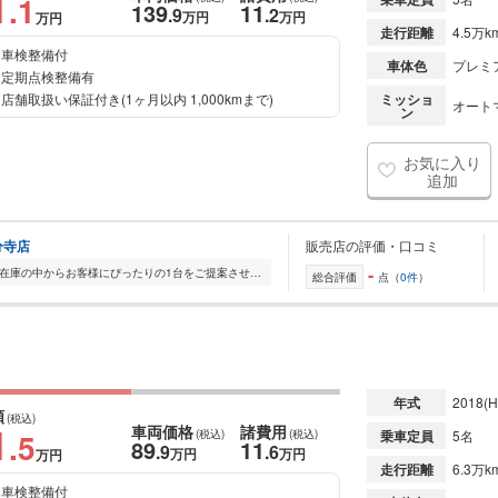
1
.1
139
11
.9
.2
万円
万円
万円
走行距離
4.5万k
車検整備付
車体色
プレミ
定期点検整備有
店舗取扱い保証付き(1ヶ月以内 1,000kmまで)
ミッショ
オート
ン
お気に入り
追加
分寺店
販売店の評価・口コミ
-
全国的に店舗を展開しており、 豊富な在庫の中からお客様にぴったりの1台をご提案させていただきます。 国産車から輸入車まで幅広く取り扱っており、 登録済未使用車や...
総合評価
点（
0件
）
年式
2018
(H
額
(税込)
1
車両価格
諸費用
.5
(税込)
(税込)
乗車定員
5名
89
11
.9
.6
万円
万円
万円
走行距離
6.3万k
車検整備付