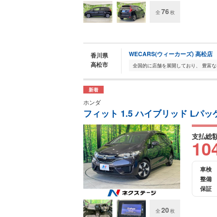
76
全
枚
WECARS(ウィーカーズ) 高松店
香川県
高松市
新着
ホンダ
フィット 1.5 ハイブリッド Lパ
支払総
10
車検
整備
保証
20
全
枚