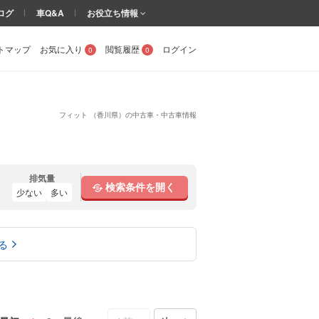
ログ
車Q&A
お役立ち情報
トマップ
お気に入り
閲覧履歴
ログイン
0
0
フィット （香川県）の中古車・中古車情報
排気量
検索条件を開く
少ない
多い
る