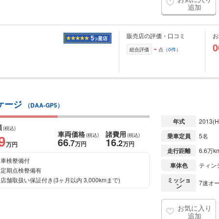
追加
販売店の評価・口コミ
お
0
-
総合評価
点（
0件
）
ッケージ
（DAA-GP5）
年式
2013
(H
額
(税込)
車両価格
諸費用
9
(税込)
(税込)
乗車定員
5名
66
16
.7
.2
万円
万円
万円
走行距離
6.6万k
車検整備付
車体色
ティン
定期点検整備有
店舗取扱い保証付き(3ヶ月以内 3,000kmまで)
ミッショ
7速オー
ン
お気に入り
追加