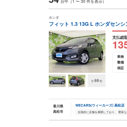
台中（1 〜 30 件を表示）
ホンダ
フィット 1.3 13G L ホンダセン
支払総
13
車検
整備
保証
69
全
枚
WECARS(ウィーカーズ) 高松店
香川県
高松市