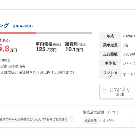
シング
（DBA-GK3）
年式
2020
(R
額
(税込)
5
車両価格
諸費用
.8
(税込)
(税込)
乗車定員
5名
125
10
.7
.1
万円
万円
万円
走行距離
3.2万k
R09.2
車体色
シャイ
定期点検整備有
店舗取扱い保証付き(1ヶ月以内 1,000kmまで)
ミッショ
オート
ン
お気に入り
追加
販売店の評価・口コミ
-
全国的に店舗を展開しており、 豊富な在庫の中からお客様にぴったりの1台をご提案させていただきます。 国産車から輸入車まで幅広く取り扱っており、 登録済未使用車や...
総合評価
点（
0件
）