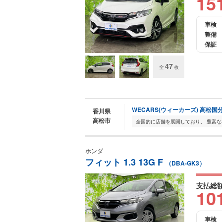
15
車検
整備
保証
47
全
枚
WECARS(ウィーカーズ) 高松国
香川県
高松市
ホンダ
フィット 1.3 13G F
（DBA-GK3）
支払総
10
車検