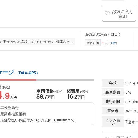
お気に入り
追加
販売店の評価・口コミ
-
全国的に店舗を展開しており、 豊富な在庫の中からお客様にぴったりの1台をご提案させていただきます。 国産車から輸入車まで幅広く取り扱っており、 登録済未使用車や...
総合評価
点（
0件
）
ッケージ
（DAA-GP5）
年式
2015
(H
額
(税込)
4
車両価格
諸費用
.9
(税込)
(税込)
乗車定員
5名
88
16
.7
.2
万円
万円
万円
走行距離
5.7万k
車検整備付
車体色
ルーセ
定期点検整備有
店舗取扱い保証付き(3ヶ月以内 3,000kmまで)
ミッショ
7速オー
ン
お気に入り