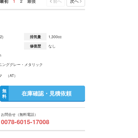
最初
1
2
最後
前へ
次へ
2)
排気量
1,300cc
修復歴
なし
m
ニンググレー・メタリック
マ （AT）
無
在庫確認・見積依頼
料
お問合せ（無料電話）
0078-6015-17008