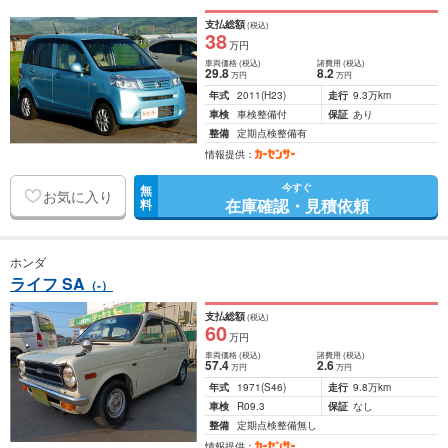
支払総額
(税込)
38
万円
車両価格
(税込)
諸費用
(税込)
29
.8
8
.2
万円
万円
年式
2011
(H23)
走行
9.3万km
車検
車検整備付
保証
あり
整備
定期点検整備有
情報提供：
今すぐ
無
お気に入り
在庫確認・見積依頼
料
ホンダ
ライフ SA
（-）
支払総額
(税込)
60
万円
車両価格
(税込)
諸費用
(税込)
57
.4
2
.6
万円
万円
年式
1971
(S46)
走行
9.8万km
車検
R09.3
保証
なし
整備
定期点検整備無し
情報提供：