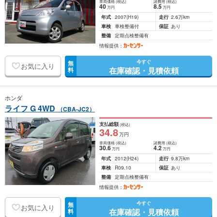
車両価格
(税込)
諸費用
(税込)
40
8
.5
万円
万円
年式
2007
(H19)
走行
2.6万km
車検
車検整備付
保証
あり
整備
定期点検整備有
情報提供：
今すぐ
無
お気に入り
在庫確認・見積依頼
料
ホンダ
ライフ G 4WD
（CBA-JC2）
支払総額
(税込)
34
.8
万円
車両価格
(税込)
諸費用
(税込)
30
.6
4
.2
万円
万円
年式
2012
(H24)
走行
9.8万km
車検
R09.10
保証
あり
整備
定期点検整備有
情報提供：
今すぐ
無
お気に入り
在庫確認・見積依頼
料