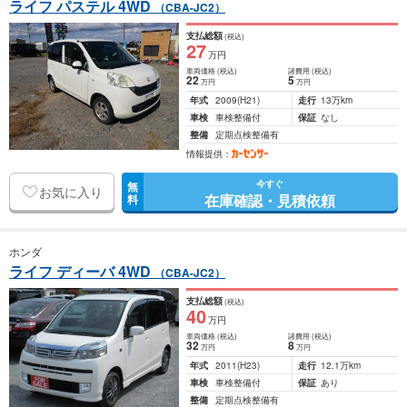
ライフ パステル 4WD
（CBA-JC2）
支払総額
(税込)
27
万円
車両価格
(税込)
諸費用
(税込)
22
5
万円
万円
年式
2009
(H21)
走行
13万km
車検
車検整備付
保証
なし
整備
定期点検整備有
情報提供：
今すぐ
無
お気に入り
在庫確認・見積依頼
料
ホンダ
ライフ ディーバ 4WD
（CBA-JC2）
支払総額
(税込)
40
万円
車両価格
(税込)
諸費用
(税込)
32
8
万円
万円
年式
2011
(H23)
走行
12.1万km
車検
車検整備付
保証
あり
整備
定期点検整備有