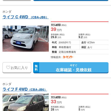
ホンダ
ライフ C 4WD
（CBA-JB6）
支払総額
(税込)
39
万円
車両価格
(税込)
諸費用
(税込)
29
.8
9
.2
万円
万円
年式
2005
(H17)
走行
8万km
車検
車検整備付
保証
あり
整備
定期点検整備有
情報提供：
今すぐ
無
お気に入り
在庫確認・見積依頼
料
ホンダ
ライフ F 4WD
（CBA-JB6）
支払総額
(税込)
33
万円
車両価格
(税込)
諸費用
(税込)
28
5
万円
万円