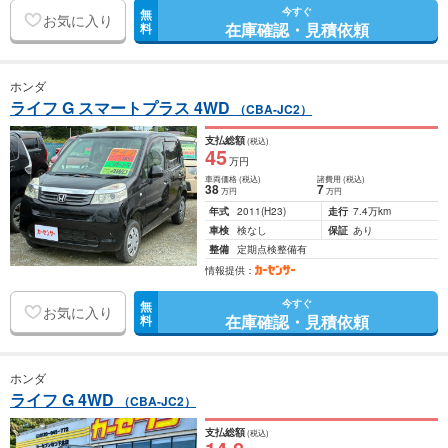
今すぐ
無
お気に入り
在庫確認・見積依頼
料
ホンダ
ライフ G スマートプラス 4WD
（CBA-JC2）
支払総額
(税込)
45
万円
車両価格
(税込)
諸費用
(税込)
38
7
万円
万円
年式
2011
(H23)
走行
7.4万km
車検
検なし
保証
あり
整備
定期点検整備有
情報提供：
今すぐ
無
お気に入り
在庫確認・見積依頼
料
ホンダ
ライフ G 4WD
（CBA-JC2）
支払総額
(税込)