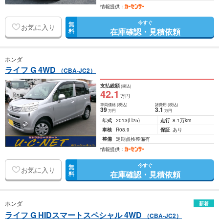
情報提供：
今すぐ
無
お気に入り
在庫確認・見積依頼
料
ホンダ
ライフ G 4WD
（CBA-JC2）
支払総額
(税込)
42
.1
万円
車両価格
(税込)
諸費用
(税込)
39
3
.1
万円
万円
年式
2013
(H25)
走行
8.1万km
車検
R08.9
保証
あり
整備
定期点検整備有
情報提供：
今すぐ
無
お気に入り
在庫確認・見積依頼
料
ホンダ
新着
ライフ G HIDスマートスペシャル 4WD
（CBA-JC2）