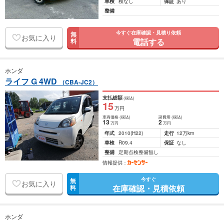
車検
検なし
保証
あり
整備
今すぐ在庫確認・見積り依頼
無
お気に入り
電話する
料
ホンダ
ライフ G 4WD
（CBA-JC2）
支払総額
(税込)
15
万円
車両価格
(税込)
諸費用
(税込)
13
2
万円
万円
年式
2010
(H22)
走行
12万km
車検
R09.4
保証
なし
整備
定期点検整備無し
情報提供：
今すぐ
無
お気に入り
在庫確認・見積依頼
料
ホンダ