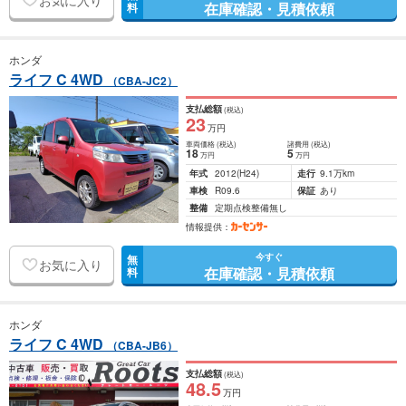
お気に入り
在庫確認・見積依頼
料
ホンダ
ライフ C 4WD
（CBA-JC2）
支払総額
(税込)
23
万円
車両価格
(税込)
諸費用
(税込)
18
5
万円
万円
年式
2012
(H24)
走行
9.1万km
車検
R09.6
保証
あり
整備
定期点検整備無し
情報提供：
今すぐ
無
お気に入り
在庫確認・見積依頼
料
ホンダ
ライフ C 4WD
（CBA-JB6）
支払総額
(税込)
48
.5
万円