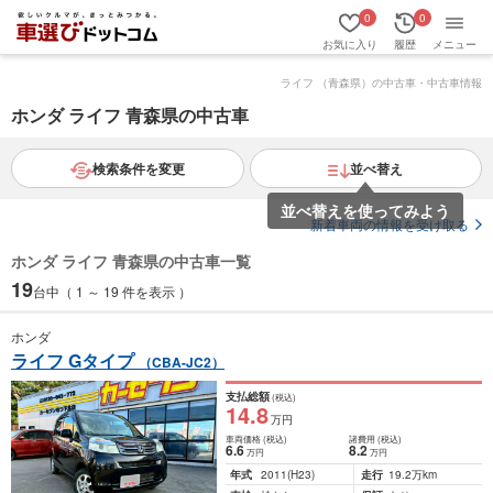
0
0
お気に入り
履歴
メニュー
ライフ （青森県）の中古車・中古車情報
ホンダ ライフ 青森県の中古車
検索条件を変更
並べ替え
新着車両の情報を受け取る
ホンダ ライフ 青森県の中古車一覧
19
台中（ 1 ～ 19 件を表示 ）
ホンダ
ライフ Gタイプ
（CBA-JC2）
支払総額
(税込)
14
.8
万円
車両価格
(税込)
諸費用
(税込)
6
.6
8
.2
万円
万円
年式
2011
(H23)
走行
19.2万km