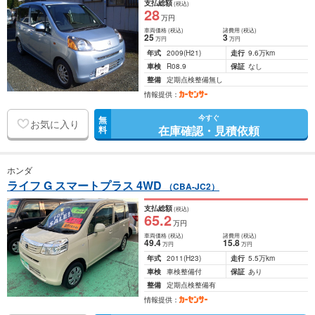
支払総額
(税込)
28
万円
車両価格
(税込)
諸費用
(税込)
25
3
万円
万円
年式
2009
(H21)
走行
9.6万km
車検
R08.9
保証
なし
整備
定期点検整備無し
情報提供：
今すぐ
無
お気に入り
在庫確認・見積依頼
料
ホンダ
ライフ G スマートプラス 4WD
（CBA-JC2）
支払総額
(税込)
65
.2
万円
車両価格
(税込)
諸費用
(税込)
49
.4
15
.8
万円
万円
年式
2011
(H23)
走行
5.5万km
車検
車検整備付
保証
あり
整備
定期点検整備有
情報提供：