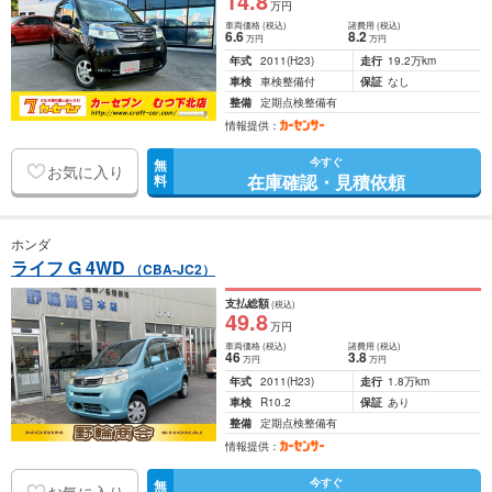
14
.8
万円
車両価格
(税込)
諸費用
(税込)
6
.6
8
.2
万円
万円
年式
2011
(H23)
走行
19.2万km
車検
車検整備付
保証
なし
整備
定期点検整備有
情報提供：
今すぐ
無
お気に入り
在庫確認・見積依頼
料
ホンダ
ライフ G 4WD
（CBA-JC2）
支払総額
(税込)
49
.8
万円
車両価格
(税込)
諸費用
(税込)
46
3
.8
万円
万円
年式
2011
(H23)
走行
1.8万km
車検
R10.2
保証
あり
整備
定期点検整備有
情報提供：
今すぐ
無