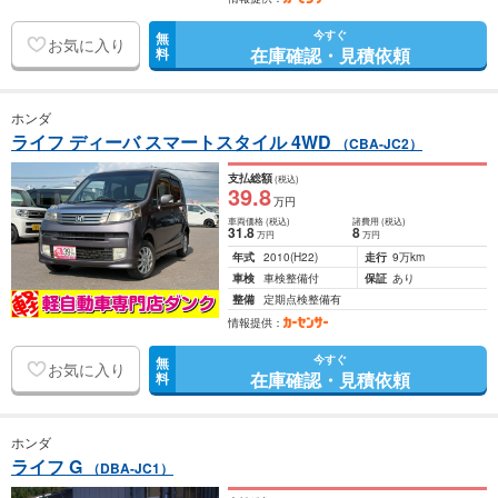
今すぐ
無
お気に入り
在庫確認・見積依頼
料
ホンダ
ライフ ディーバ スマートスタイル 4WD
（CBA-JC2）
支払総額
(税込)
39
.8
万円
車両価格
(税込)
諸費用
(税込)
31
.8
8
万円
万円
年式
2010
(H22)
走行
9万km
車検
車検整備付
保証
あり
整備
定期点検整備有
情報提供：
今すぐ
無
お気に入り
在庫確認・見積依頼
料
ホンダ
ライフ G
（DBA-JC1）