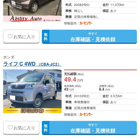
年式
2008
(H20)
走行
11.3万km
車検
検なし
保証
あり
整備
定期点検整備無し
情報提供：
今すぐ
無
お気に入り
在庫確認・見積依頼
料
ホンダ
ライフ C 4WD
（CBA-JC2）
支払総額
(税込)
49
.4
万円
車両価格
(税込)
諸費用
(税込)
43
6
.4
万円
万円
年式
2010
(H22)
走行
3.5万km
車検
車検整備付
保証
あり
整備
定期点検整備有
情報提供：
今すぐ
無
お気に入り
在庫確認・見積依頼
料