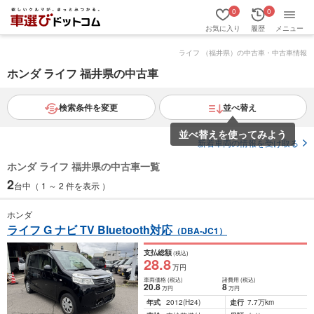
0
0
お気に入り
履歴
メニュー
ライフ （福井県）の中古車・中古車情報
ホンダ ライフ 福井県の中古車
検索条件を変更
並べ替え
並べ替えを使ってみよう
新着車両の情報を受け取る
ホンダ ライフ 福井県の中古車一覧
2
台中（ 1 ～ 2 件を表示 ）
ホンダ
ライフ G ナビ TV Bluetooth対応
（DBA-JC1）
支払総額
(税込)
28
.8
万円
車両価格
(税込)
諸費用
(税込)
20
.8
8
万円
万円
年式
2012
(H24)
走行
7.7万km