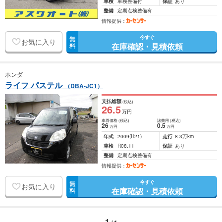
車検
車検整備付
保証
あり
整備
定期点検整備有
情報提供：
今すぐ
無
お気に入り
在庫確認・見積依頼
料
ホンダ
ライフ パステル
（DBA-JC1）
支払総額
(税込)
26
.5
万円
車両価格
(税込)
諸費用
(税込)
26
0
.5
万円
万円
年式
2009
(H21)
走行
8.3万km
車検
R08.11
保証
あり
整備
定期点検整備有
情報提供：
今すぐ
無
お気に入り
在庫確認・見積依頼
料
1