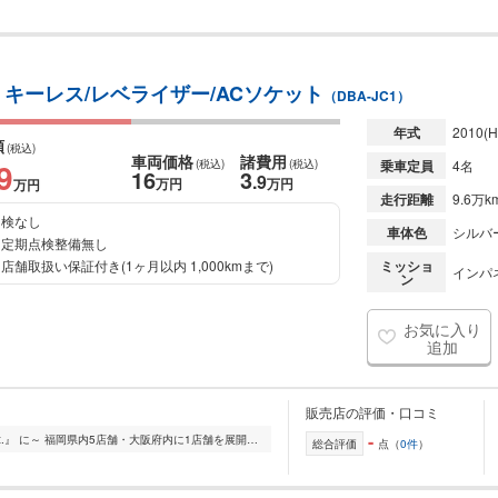
 キーレス/レベライザー/ACソケット
（DBA-JC1）
年式
2010
(H
額
(税込)
車両価格
諸費用
9
(税込)
(税込)
乗車定員
4名
16
3
.9
万円
万円
万円
走行距離
9.6万k
検なし
車体色
シルバ
定期点検整備無し
店舗取扱い保証付き(1ヶ月以内 1,000kmまで)
ミッショ
インパ
ン
お気に入り
追加
販売店の評価・口コミ
-
～中古車の流通をもっと気軽に『smart.』 に～ 福岡県内5店舗・大阪府内に1店舗を展開する車のプロが集結して作った新しいお店です。 プロの経験と技術でお客様のカーラ...
総合評価
点（
0件
）