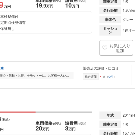
車両価格
諸費用
9
(税込)
(税込)
乗車定員
4名
19
10
.9
万円
万円
万円
走行距離
1.9万k
車検整備付
車体色
グレー
定期点検整備有
保証無し
ミッショ
4速オー
ン
お気に入り
追加
動車
販売店の評価・口コミ
-
松尾自動車のご紹介 松尾自動車は、「安心・信頼・お得」をモットーに、お客様一人ひとりに最適な一台をご提案します。 6ヶ月自社保証を完備し、購入後も安心してカーラ...
総合評価
点（
0件
）
年式
2011
(H
額
(税込)
車両価格
諸費用
(税込)
(税込)
乗車定員
4名
20
3
万円
万円
円
走行距離
15.1万