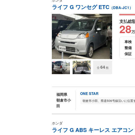
ライフ G ワンセグ ETC
（DBA-JC1）
支払総
28
万
車検
整備
保証
64
全
枚
ONE STAR
福岡県
朝倉市小
田
ホンダ
ライフ G ABS キーレス エアコン