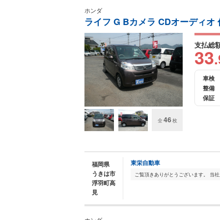
ホンダ
ライフ G Bカメラ CDオーディオ
支払総
33
.
車検
整備
保証
46
全
枚
東栄自動車
福岡県
うきは市
浮羽町高
見
ホンダ