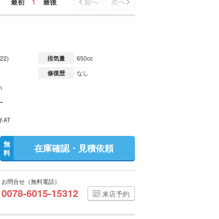
最初
1
最後
前へ
次へ
22)
排気量
650cc
修復歴
なし
m
ー
ネAT
無
在庫確認・見積依頼
料
お問合せ（無料電話）
0078-6015-15312
来店予約