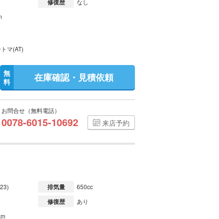
修復歴
なし
m
トマ(AT)
無
在庫確認・見積依頼
料
お問合せ（無料電話）
0078-6015-10692
来店予約
23)
排気量
650cc
修復歴
あり
km