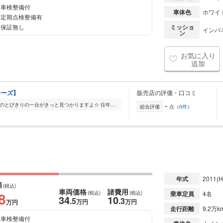
車検整備付
車体色
ホワイ
定期点検整備有
保証無し
ミッショ
インパネ
ン
お気に入り
追加
トカーズ】
販売店の評価・口コミ
-
～【希少車】多数在庫中～ アナタだけのとびきりの一台がきっと見つかりますよ☆ 往年の名車・希少車から普段の足として利用できる軽自動車まで、店頭に多数在庫してお...
総合評価
点（
0件
）
年式
2011
(H
額
(税込)
車両価格
諸費用
8
(税込)
(税込)
乗車定員
4名
34
10
.5
.3
万円
万円
万円
走行距離
9.2万k
車検整備付