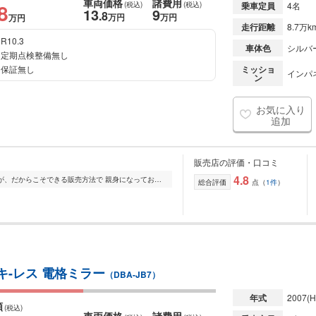
車両価格
諸費用
8
(税込)
(税込)
乗車定員
4名
13
9
.8
万円
万円
万円
走行距離
8.7万k
R10.3
車体色
シルバ
定期点検整備無し
保証無し
ミッショ
インパネ
ン
お気に入り
追加
販売店の評価・口コミ
4.8
大規模の中古車販売店ではありませんが、だからこそできる販売方法で 親身になってお車を販売致します。 中古車販売・買取・整備・鈑金・部品販売・各種登録代行などお...
総合評価
点（
1件
）
 キ-レス 電格ミラー
（DBA-JB7）
年式
2007
(H
額
(税込)