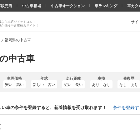
車販売店
中古車相場
中古車オークション
車ランキング
車カタ
サイ
報なら車選びドットコム！
車が揃う中古車検索サイト！
フ 福岡県の中古車
県の中古車
車両価格
年式
走行距離
車検
修復歴
安い
高い
新しい
古い
短い
長い
あり
なし
なし
あり
しい車の条件を登録すると、新着情報を受け取れます！
条件を登録す
覧