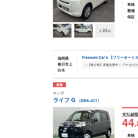
車検
整備
保証
23
全
枚
Freeauto Car's 【フリーオー
福岡県
春日市上
白水
新着
ホンダ
ライフ G
（DBA-JC1）
支払総
44
.
車検