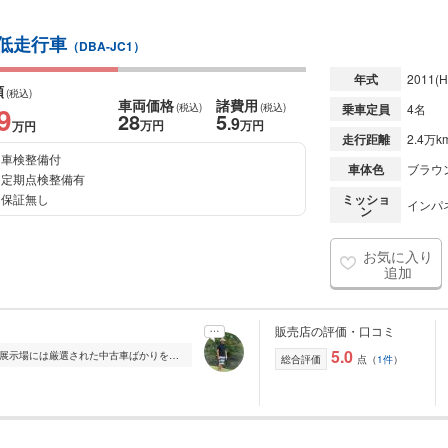
 低走行車
（DBA-JC1）
年式
2011
(H
額
(税込)
車両価格
諸費用
9
(税込)
(税込)
乗車定員
4名
28
5
.9
万円
万円
万円
走行距離
2.4万k
車検整備付
車体色
ブラウ
定期点検整備有
保証無し
ミッショ
インパネ
ン
お気に入り
追加
販売店の評価・口コミ
5.0
ご覧頂きありがとうございます。 当社展示場には厳選された中古車ばかりを展示しております。 掲載車両以外にも多数在庫がございますので、アナタにピッタリな一台が...
総合評価
点（
1件
）