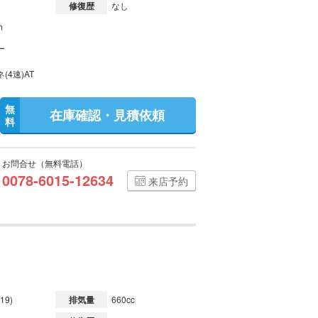
修復歴
なし
m
ー
(4速)AT
無
在庫確認・見積依頼
料
お問合せ（無料電話）
0078-6015-12634
来店予約
19)
排気量
660cc