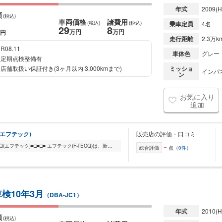
年式
2009
(H
額
(税込)
車両価格
諸費用
(税込)
(税込)
乗車定員
4名
29
8
万円
万円
円
走行距離
2.3万k
R08.11
車体色
グレー
定期点検整備有
店舗取扱い保証付き(3ヶ月以内 3,000kmまで)
ミッショ
インパネ
ン
お気に入り
追加
CQ(エフテック)
販売店の評価・口コミ
-
■□■□■TOTAL AUTO SERVICE F-TECQ(エフテック)■□■□■ エフテック(F-TECQ)は、新車・中古車・バイクの販売・買取や福祉車両の販売・買取・メンテナンス・レンタカーなど幅...
総合評価
点（
0件
）
車検10年3月
（DBA-JC1）
年式
2010
(H
額
(税込)