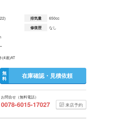
22)
排気量
650cc
修復歴
なし
m
ー
(4速)AT
無
在庫確認・見積依頼
料
お問合せ（無料電話）
0078-6015-17027
来店予約