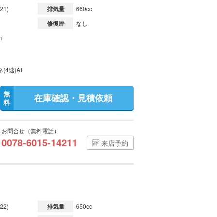
21)
排気量
660cc
修復歴
なし
m
(4速)AT
無
在庫確認・見積依頼
料
お問合せ（無料電話）
0078-6015-14211
来店予約
22)
排気量
650cc