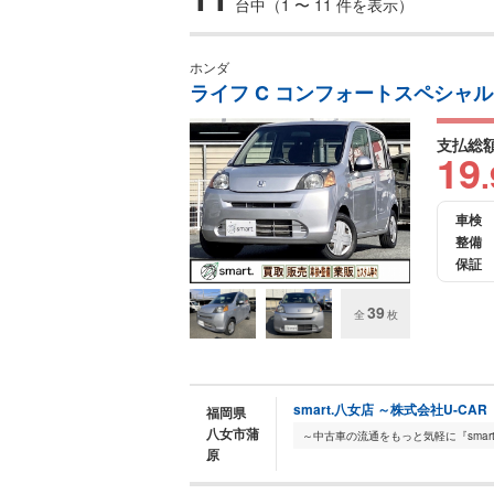
台中（1 〜 11 件を表示）
ホンダ
ライフ C コンフォートスペシャル
支払総
19
.
車検
整備
保証
39
全
枚
smart.八女店 ～株式会社U-CAR
福岡県
八女市蒲
原