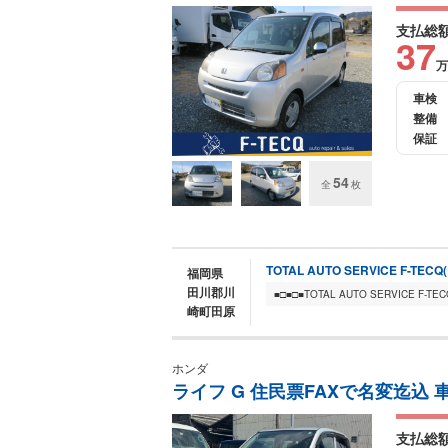
支払総
37
万
車検
整備
保証
54
全
枚
TOTAL AUTO SERVICE F-TE
福岡県
田川郡川
崎町田原
ホンダ
ライフ G 住民票FAXで名変迄込 
支払総