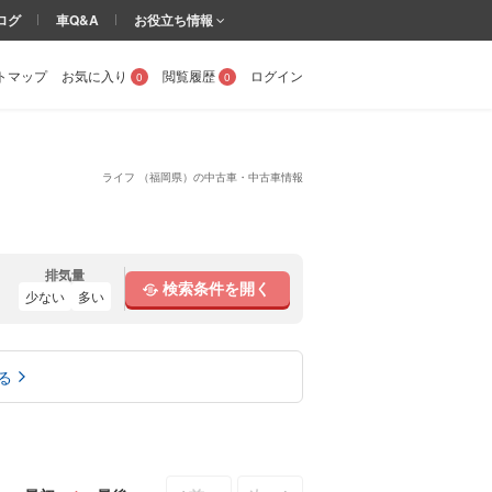
ログ
車Q&A
お役立ち情報
トマップ
お気に入り
閲覧履歴
ログイン
0
0
ライフ （福岡県）の中古車・中古車情報
排気量
検索条件を開く
少ない
多い
る