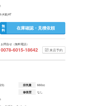
ト
(4速)AT
無
在庫確認・見積依頼
料
お問合せ（無料電話）
0078-6015-18642
来店予約
23)
排気量
660cc
修復歴
なし
m