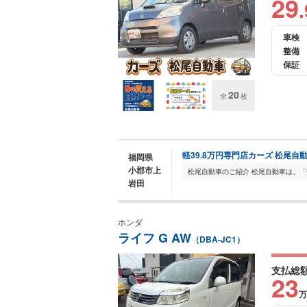
29
.
車検
整備
保証
20
全
枚
軽39.8万円専門店カーズ 松尾自
福岡県
小郡市上
岩田
ホンダ
ライフ G AW
（DBA-JC1）
支払総
23
万