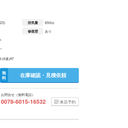
23)
排気量
650cc
修復歴
あり
m
ン
(4速)AT
無
在庫確認・見積依頼
料
お問合せ（無料電話）
0078-6015-16532
来店予約