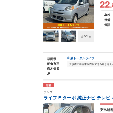
22
.
車検
整備
保証
51
全
枚
和成トータルライフ
福岡県
朝倉市三
奈木長者
原
新着
ホンダ
ライフ F ターボ 純正ナビ テレビ
支払総