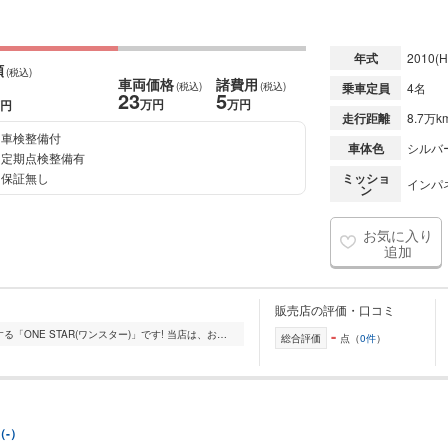
年式
2010
(H
額
(税込)
車両価格
諸費用
(税込)
(税込)
乗車定員
4名
23
5
万円
万円
円
走行距離
8.7万k
車検整備付
車体色
シルバ
定期点検整備有
保証無し
ミッショ
インパネ
ン
お気に入り
追加
販売店の評価・口コミ
-
朝倉市小田、県道506号線沿いに位置する「ONE STAR(ワンスター)」です! 当店は、お客様の「安心・安全・満足」を第一に、中古車販売からアフターメンテナンスまでワンス...
総合評価
点（
0件
）
（-）