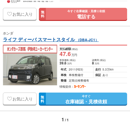
今すぐ在庫確認・見積り依頼
無
お気に入り
電話する
料
ホンダ
ライフ ディーバ スマートスタイル
（DBA-JC1）
支払総額
(税込)
47
.6
万円
車両価格
(税込)
諸費用
(税込)
39
.6
8
万円
万円
年式
2011
(H23)
走行
5.3万km
車検
車検整備付
保証
あり
整備
定期点検整備有
情報提供：
今すぐ
無
お気に入り
在庫確認・見積依頼
料
1
/ 1