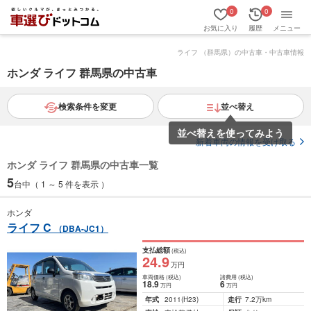
0
0
お気に入り
履歴
メニュー
ライフ （群馬県）の中古車・中古車情報
ホンダ ライフ 群馬県の中古車
検索条件を変更
並べ替え
並べ替えを使ってみよう
新着車両の情報を受け取る
ホンダ ライフ 群馬県の中古車一覧
5
台中（ 1 ～ 5 件を表示 ）
ホンダ
ライフ C
（DBA-JC1）
支払総額
(税込)
24
.9
万円
車両価格
(税込)
諸費用
(税込)
18
.9
6
万円
万円
年式
2011
(H23)
走行
7.2万km