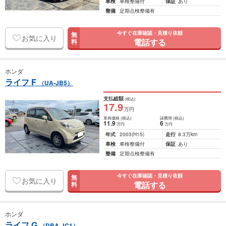
車検
車検整備付
保証
あり
整備
定期点検整備有
今すぐ在庫確認・見積り依頼
無
お気に入り
電話する
料
ホンダ
ライフ F
（UA-JB5）
支払総額
(税込)
17
.9
万円
車両価格
(税込)
諸費用
(税込)
11
.9
6
万円
万円
年式
2003
(H15)
走行
8.3万km
車検
車検整備付
保証
あり
整備
定期点検整備有
今すぐ在庫確認・見積り依頼
無
お気に入り
電話する
料
ホンダ
ライフ G
（DBA-JC1）