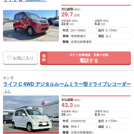
支払総額
(税込)
29
.7
万円
車両価格
(税込)
諸費用
(税込)
22
.9
6
.8
万円
万円
年式
2011
(H23)
走行
5.1万km
車検
車検整備付
保証
あり
整備
定期点検整備有
今すぐ在庫確認・見積り依頼
無
お気に入り
電話する
料
ホンダ
ライフ C 4WD デジタルルームミラー型ドライブレコーダー
（-）
支払総額
(税込)
43
.3
万円
車両価格
(税込)
諸費用
(税込)
35
8
.3
万円
万円
年式
2006
(H18)
走行
9.7万km
車検
R09.7
保証
なし
整備
定期点検整備無し