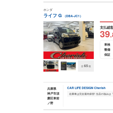
ホンダ
ライフ G
（DBA-JC1）
支払総
39
.
車検
整備
保証
65
全
枚
CAR LIFE DESIGN Cherish
兵庫県
神戸市須
磨区車前
ノ野