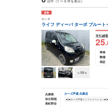
台中（1 〜 6 件を表示）
新着
ホンダ
ライフ ディーバ ターボ ブルート
支払総
25
.
車検
整備
保証
58
全
枚
カーズ芦屋 兵庫店
兵庫県
加古郡稲
美町野谷