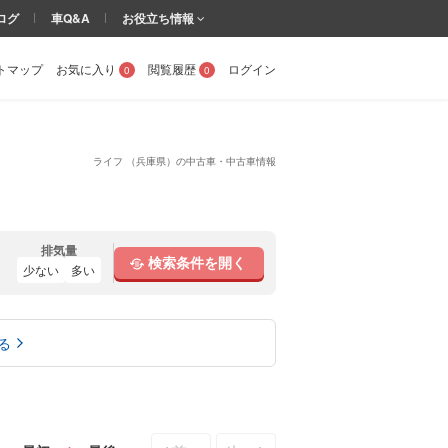
ログ
車Q&A
お役立ち情報
トマップ
お気に入り
閲覧履歴
ログイン
0
0
ライフ （兵庫県）の中古車・中古車情報
排気量
検索条件を開く
少ない
多い
る