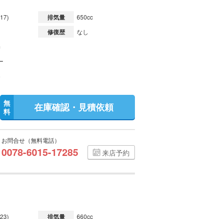
17)
排気量
650cc
修復歴
なし
m
ー
無
在庫確認・見積依頼
料
お問合せ（無料電話）
0078-6015-17285
来店予約
23)
排気量
660cc