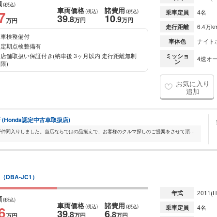
額
(税込)
車両価格
諸費用
7
(税込)
(税込)
乗車定員
4名
39
10
.8
.9
万円
万円
万円
走行距離
6.4万k
車検整備付
車体色
ナイト
定期点検整備有
店舗取扱い保証付き(納車後 3ヶ月以内 走行距離無制
ミッショ
4速オー
ン
限)
お気に入り
追加
(Honda認定中古車取扱店)
ホンダカーズ兵庫に新しくU-Car店舗が仲間入りしました。当店ならではの品揃えで、お客様のクルマ探しのご提案をさせて頂きます。是非、お気軽にお立ち寄り下さい。
（DBA-JC1）
年式
2011
(H
額
(税込)
車両価格
諸費用
6
(税込)
(税込)
乗車定員
4名
39
6
.8
.8
万円
万円
万円