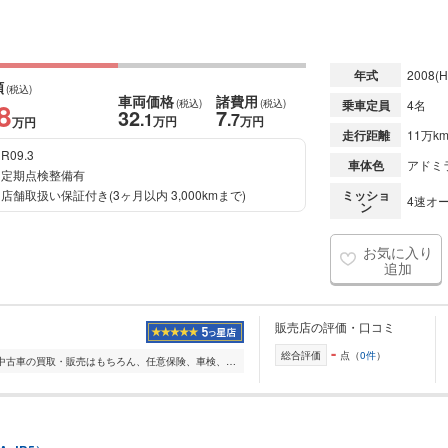
年式
2008
(H
額
(税込)
車両価格
諸費用
8
(税込)
(税込)
乗車定員
4名
32
7
.1
.7
万円
万円
万円
走行距離
11万k
R09.3
車体色
アドミ
定期点検整備有
店舗取扱い保証付き(3ヶ月以内 3,000kmまで)
ミッショ
4速オー
ン
お気に入り
追加
販売店の評価・口コミ
-
総合評価
点（
0件
）
ネクステージ尼崎店では中古車の買取・販売はもちろん、任意保険、車検、メンテナンスなどお客様のカーライフをしっかりとサポートさせていただきます。 インターネット...