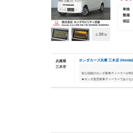
車検
整備
保証
20
全
枚
ホンダカーズ兵庫 三木店 (Hond
兵庫県
三木市
安心信頼のホンダ新車ディーラーが特
★ホンダ直営新車ディーラーでありな