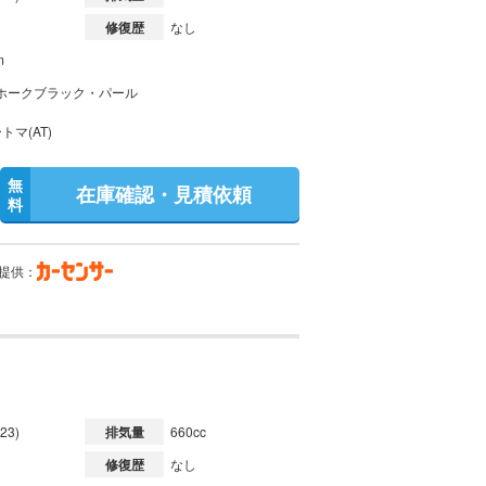
修復歴
なし
m
ホークブラック・パール
トマ(AT)
無
在庫確認・見積依頼
料
提供：
23)
排気量
660cc
修復歴
なし