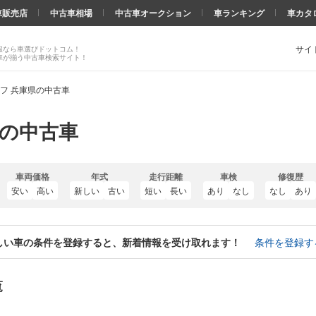
車販売店
中古車相場
中古車オークション
車ランキング
車カタ
サイ
報なら車選びドットコム！
車が揃う中古車検索サイト！
フ 兵庫県の中古車
県の中古車
車両価格
年式
走行距離
車検
修復歴
安い
高い
新しい
古い
短い
長い
あり
なし
なし
あり
しい車の条件を登録すると、新着情報を受け取れます！
条件を登録す
覧