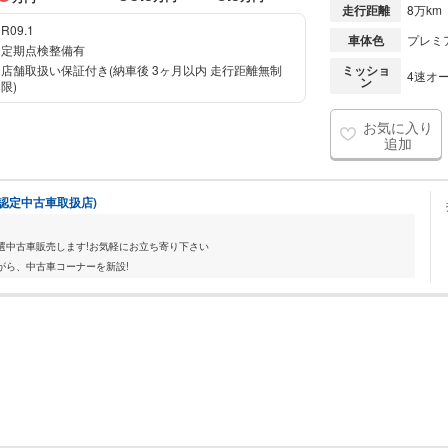
走行距離
8万km
R09.1
車体色
プレミ
定期点検整備有
店舗取扱い保証付き(納車後 3ヶ月以内 走行距離無制
ミッショ
4速オー
ン
限)
お気に入り
追加
a認定中古車取扱店)
選中古車販売します!お気軽にお立ち寄り下さい
がら、中古車コーナーを新設!