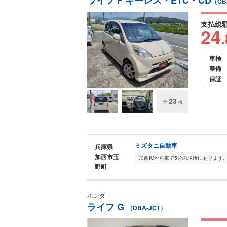
ライフ F キーレス・ETC・CD
（CB
支払総
24
.
車検
整備
保証
23
全
枚
ミズタニ自動車
兵庫県
加西市玉
野町
ホンダ
ライフ G
（DBA-JC1）