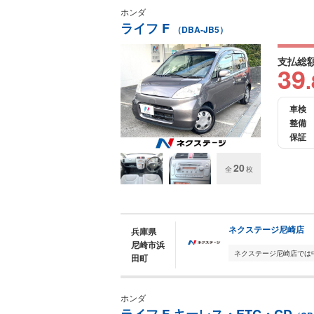
ホンダ
ライフ F
（DBA-JB5）
支払総
39
.
車検
整備
保証
20
全
枚
ネクステージ尼崎店
兵庫県
尼崎市浜
田町
ホンダ