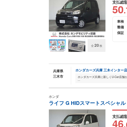
支払総
50
.
車検
整備
保証
20
全
枚
ホンダカーズ兵庫 三木インター店 
兵庫県
三木市
...
ホンダ
ライフ G HIDスマートスペシャル
支払総
46
.