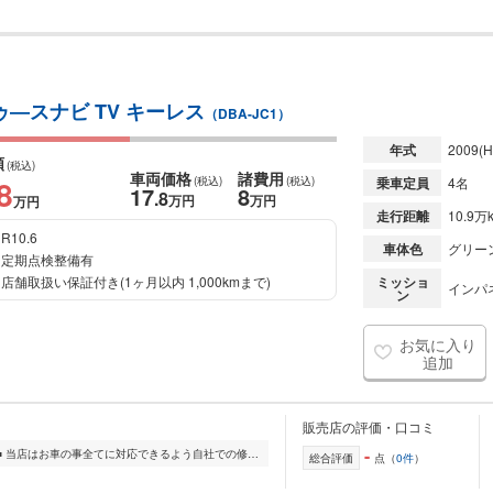
ゥ―スナビ TV キーレス
（DBA-JC1）
年式
2009
(H
額
(税込)
車両価格
諸費用
8
(税込)
(税込)
乗車定員
4名
17
8
.8
万円
万円
万円
走行距離
10.9万
R10.6
車体色
グリー
定期点検整備有
店舗取扱い保証付き(1ヶ月以内 1,000kmまで)
ミッショ
インパネ
ン
お気に入り
追加
販売店の評価・口コミ
-
■□■カーズ芦屋インフォメーション■□■ 当店はお車の事全てに対応できるよう自社での修理・パーツ販売や専用塗装ブースでの板金塗装などお客様のカーライフをトータルサポ...
総合評価
点（
0件
）