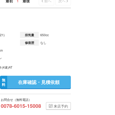
最初
1
最後
前へ
次へ
21)
排気量
650cc
修復歴
なし
km
ン
(4速)AT
無
在庫確認・見積依頼
料
お問合せ（無料電話）
0078-6015-15008
来店予約