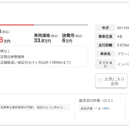
年式
2011
(H
額
(税込)
車両価格
諸費用
8
(税込)
(税込)
乗車定員
4名
33
6
.8
万円
万円
万円
走行距離
5.6万k
検なし
車体色
ブラッ
定期点検整備有
店舗取扱い保証付き(1ヶ月以内 1,000kmまで)
ミッショ
インパネ
ン
お気に入り
追加
販売店の評価・口コミ
-
在庫車は完全屋内保管! 当店の強みは『在庫車を屋内保管が可能!』 他店のように外から見えるような展示スペースというものはございませんが その代わりに当店最大の特...
総合評価
点（
0件
）