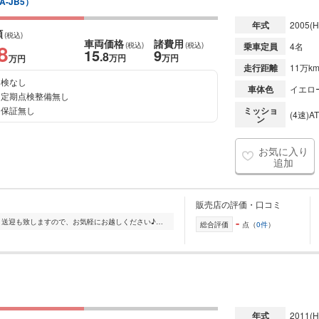
A-JB5）
年式
2005
(H
額
(税込)
車両価格
諸費用
8
(税込)
(税込)
乗車定員
4名
15
9
.8
万円
万円
万円
走行距離
11万k
検なし
車体色
イエロ
定期点検整備無し
保証無し
ミッショ
(4速)AT
ン
お気に入り
追加
販売店の評価・口コミ
-
加西ICから車で5分の場所にあります。送迎も致しますので、お気軽にお越しください♪軽自動車メインで幅広く取り揃えております。 掲載物件以外にも在庫ございますので...
総合評価
点（
0件
）
年式
2011
(H