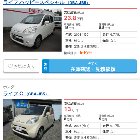
ライフ ハッピースペシャル
（DBA-JB5）
支払総額
(税込)
23
.8
万円
車両価格
(税込)
諸費用
(税込)
15
8
.8
万円
万円
年式
2008
(H20)
走行
6.7万km
車検
検なし
保証
なし
整備
定期点検整備無し
情報提供：
今すぐ
無
お気に入り
在庫確認・見積依頼
料
ホンダ
ライフ C
（CBA-JB5）
支払総額
(税込)
13
万円
車両価格
(税込)
諸費用
(税込)
8
5
万円
万円
年式
2005
(H17)
走行
9.1万km
車検
検なし
保証
なし
整備
定期点検整備無し