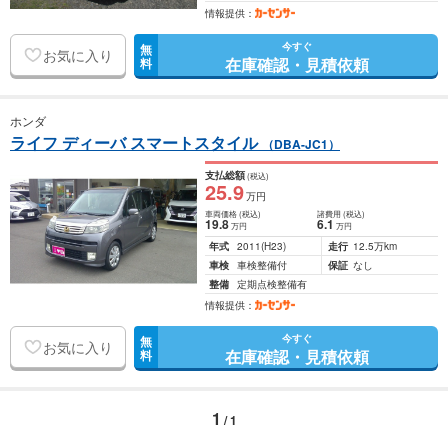
情報提供：
今すぐ
無
お気に入り
在庫確認・見積依頼
料
ホンダ
ライフ ディーバ スマートスタイル
（DBA-JC1）
支払総額
(税込)
25
.9
万円
車両価格
(税込)
諸費用
(税込)
19
.8
6
.1
万円
万円
年式
2011
(H23)
走行
12.5万km
車検
車検整備付
保証
なし
整備
定期点検整備有
情報提供：
今すぐ
無
お気に入り
在庫確認・見積依頼
料
1
/ 1