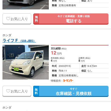
車検
検なし
保証
あり
整備
定期点検整備有
今すぐ在庫確認・見積り依頼
無
お気に入り
電話する
料
ホンダ
ライフ F
（UA-JB5）
支払総額
(税込)
12
万円
車両価格
(税込)
諸費用
(税込)
4
8
万円
万円
年式
2003
(H15)
走行
9.6万km
車検
R08.11
保証
なし
整備
定期点検整備無し
情報提供：
今すぐ
無
お気に入り
在庫確認・見積依頼
料
ホンダ