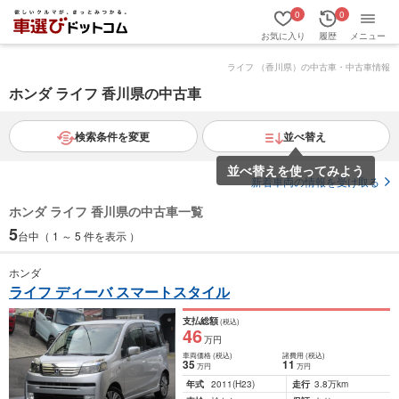
0
0
お気に入り
履歴
メニュー
ライフ （香川県）の中古車・中古車情報
ホンダ ライフ 香川県の中古車
検索条件を変更
並べ替え
並べ替えを使ってみよう
新着車両の情報を受け取る
ホンダ ライフ 香川県の中古車一覧
5
台中（ 1 ～ 5 件を表示 ）
ホンダ
ライフ ディーバ スマートスタイル
支払総額
(税込)
46
万円
車両価格
(税込)
諸費用
(税込)
35
11
万円
万円
年式
2011
(H23)
走行
3.8万km