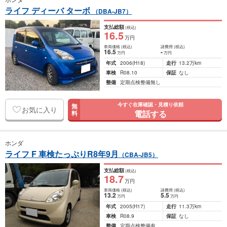
ライフ ディーバ ターボ
（DBA-JB7）
支払総額
(税込)
16
.5
万円
車両価格
(税込)
諸費用
(税込)
16
.5
-
万円
万円
年式
2006
(H18)
走行
13.2万km
車検
R08.10
保証
なし
整備
定期点検整備無し
今すぐ在庫確認・見積り依頼
無
お気に入り
電話する
料
ホンダ
ライフ F 車検たっぷりR8年9月
（CBA-JB5）
支払総額
(税込)
18
.7
万円
車両価格
(税込)
諸費用
(税込)
13
.2
5
.5
万円
万円
年式
2005
(H17)
走行
11.3万km
車検
R08.9
保証
なし
整備
定期点検整備有