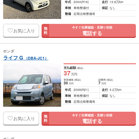
年式
2004
(H16)
走行
13.8万km
車検
車検整備付
保証
なし
整備
定期点検整備有
今すぐ在庫確認・見積り依頼
無
お気に入り
電話する
料
ホンダ
ライフ G
（DBA-JC1）
支払総額
(税込)
37
万円
車両価格
(税込)
諸費用
(税込)
30
7
万円
万円
年式
2009
(H21)
走行
4.2万km
車検
車検整備付
保証
なし
整備
定期点検整備有
今すぐ在庫確認・見積り依頼
無
お気に入り
電話する
料
ホンダ