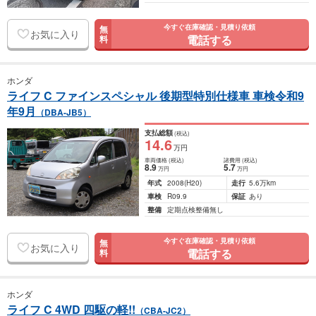
今すぐ在庫確認・見積り依頼
無
お気に入り
電話する
料
ホンダ
ライフ C ファインスペシャル 後期型特別仕様車 車検令和9
年9月
（DBA-JB5）
支払総額
(税込)
14
.6
万円
車両価格
(税込)
諸費用
(税込)
8
.9
5
.7
万円
万円
年式
2008
(H20)
走行
5.6万km
車検
R09.9
保証
あり
整備
定期点検整備無し
今すぐ在庫確認・見積り依頼
無
お気に入り
電話する
料
ホンダ
ライフ C 4WD 四駆の軽!!
（CBA-JC2）