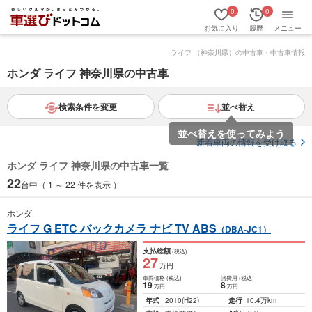
0
0
お気に入り
履歴
メニュー
ライフ （神奈川県）の中古車・中古車情報
ホンダ ライフ 神奈川県の中古車
検索条件を変更
並べ替え
新着車両の情報を受け取る
ホンダ ライフ 神奈川県の中古車一覧
22
台中（ 1 ～ 22 件を表示 ）
ホンダ
ライフ G ETC バックカメラ ナビ TV ABS
（DBA-JC1）
支払総額
(税込)
27
万円
車両価格
(税込)
諸費用
(税込)
19
8
万円
万円
年式
2010
(H22)
走行
10.4万km