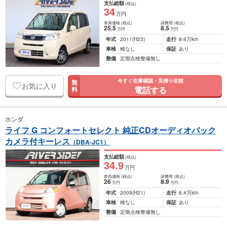
支払総額
(税込)
34
万円
車両価格
(税込)
諸費用
(税込)
25
.5
8
.5
万円
万円
年式
2011
(H23)
走行
8.6万km
車検
検なし
保証
あり
整備
定期点検整備無し
今すぐ在庫確認・見積り依頼
無
お気に入り
電話する
料
ホンダ
ライフ G コンフォートセレクト 純正CDオーディオバック
カメラ付キーレス
（DBA-JC1）
支払総額
(税込)
34
.9
万円
車両価格
(税込)
諸費用
(税込)
26
8
.9
万円
万円
年式
2009
(H21)
走行
6.4万km
車検
検なし
保証
あり
整備
定期点検整備無し