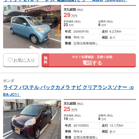
支払総額
(税込)
29
万円
車両価格
(税込)
諸費用
(税込)
23
6
万円
万円
年式
2006
(H18)
走行
6.2万km
車検
R09.10
保証
あり
整備
定期点検整備無し
今すぐ在庫確認・見積り依頼
無
お気に入り
電話する
料
ホンダ
ライフ パステル バックカメラ ナビ クリアランスソナー
（D
BA-JC1）
支払総額
(税込)
25
万円
車両価格
(税込)
諸費用
(税込)
19
6
万円
万円
年式
2010
(H22)
走行
12.1万km
車検
R09.9
保証
あり
整備
定期点検整備無し