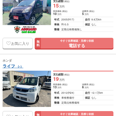
支払総額
(税込)
15
万円
車両価格
(税込)
諸費用
(税込)
10
5
万円
万円
年式
2005
(H17)
走行
9.6万km
車検
R10.5
保証
なし
整備
定期点検整備無し
今すぐ在庫確認・見積り依頼
無
お気に入り
電話する
料
ホンダ
ライフ
（-）
支払総額
(税込)
19
万円
車両価格
(税込)
諸費用
(税込)
13
6
万円
万円
年式
2012
(H24)
走行
12.1万km
車検
車検整備付
保証
なし
整備
定期点検整備有
今すぐ在庫確認・見積り依頼
無