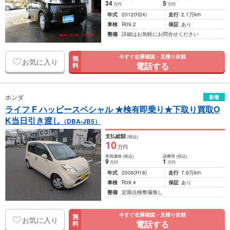
34
5
万円
万円
年式
2012
(H24)
走行
2.1万km
車検
R09.2
保証
あり
整備
詳細はお気軽にお問合せください
今すぐ在庫確認・見積り依頼
無
お気に入り
電話する
料
ホンダ
新着
ライフ F ハッピースペシャル ★検有即乗り★下取り買取O
K当日引き渡し
（DBA-JB5）
支払総額
(税込)
10
万円
車両価格
(税込)
諸費用
(税込)
9
1
万円
万円
年式
2006
(H18)
走行
7.9万km
車検
R09.4
保証
あり
整備
定期点検整備無し
今すぐ在庫確認・見積り依頼
無
お気に入り
電話する
料