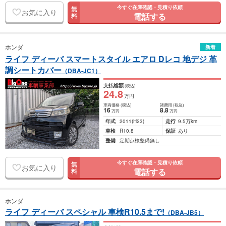
今すぐ在庫確認・見積り依頼
無
お気に入り
電話する
料
ホンダ
新着
ライフ ディーバ スマートスタイル エアロ Dレコ 地デジ 革
調シートカバー
（DBA-JC1）
支払総額
(税込)
24
.8
万円
車両価格
(税込)
諸費用
(税込)
16
8
.8
万円
万円
年式
2011
(H23)
走行
9.5万km
車検
R10.8
保証
あり
整備
定期点検整備無し
今すぐ在庫確認・見積り依頼
無
お気に入り
電話する
料
ホンダ
ライフ ディーバ スペシャル 車検R10.5まで!
（DBA-JB5）