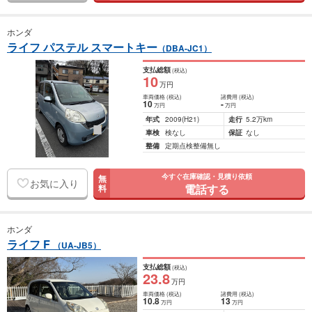
ホンダ
ライフ パステル スマートキー
（DBA-JC1）
支払総額
(税込)
10
万円
車両価格
(税込)
諸費用
(税込)
10
-
万円
万円
年式
2009
(H21)
走行
5.2万km
車検
検なし
保証
なし
整備
定期点検整備無し
今すぐ在庫確認・見積り依頼
無
お気に入り
電話する
料
ホンダ
ライフ F
（UA-JB5）
支払総額
(税込)
23
.8
万円
車両価格
(税込)
諸費用
(税込)
10
.8
13
万円
万円