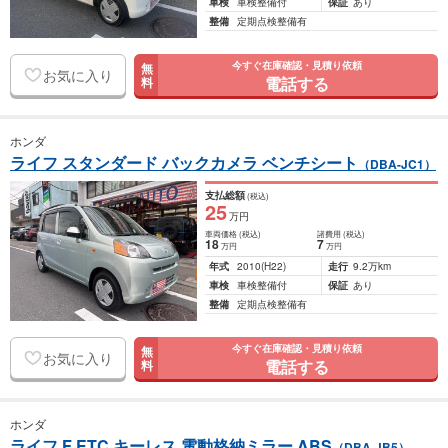
車検
車検整備付
保証
あり
整備
定期点検整備有
今すぐ在庫確認・見積り依頼
無
お気に入り
電話する
料
ホンダ
ライフ スタンダード バックカメラ ベンチシート
（DBA-JC1）
支払総額
(税込)
25
万円
車両価格
(税込)
諸費用
(税込)
18
7
万円
万円
年式
2010
(H22)
走行
9.2万km
車検
車検整備付
保証
あり
整備
定期点検整備有
今すぐ在庫確認・見積り依頼
無
お気に入り
電話する
料
ホンダ
ライフ F ETC キーレス 電動格納ミラー ABS
（DBA-JB5）