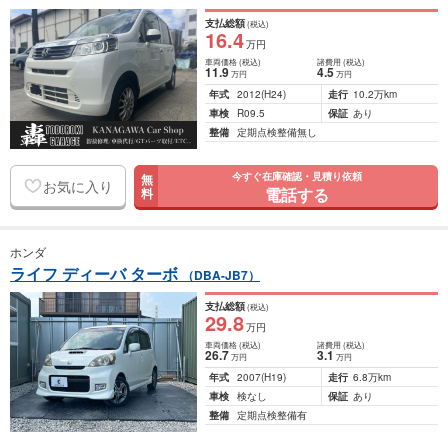
支払総額
(税込)
16
.4
万円
車両価格
(税込)
諸費用
(税込)
11
.9
4
.5
万円
万円
年式
2012
(H24)
走行
10.2万km
車検
R09.5
保証
あり
整備
定期点検整備無し
今すぐ在庫確認・見積り依頼
無
お気に入り
電話する
料
ホンダ
ライフ ディーバ ターボ
（DBA-JB7）
支払総額
(税込)
29
.8
万円
車両価格
(税込)
諸費用
(税込)
26
.7
3
.1
万円
万円
年式
2007
(H19)
走行
6.8万km
車検
検なし
保証
あり
整備
定期点検整備有