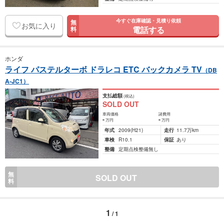
今すぐ在庫確認・見積り依頼
無
お気に入り
電話する
料
ホンダ
ライフ パステルターボ ドラレコ ETC バックカメラ TV
（DB
A-JC1）
支払総額
(税込)
SOLD OUT
車両価格
諸費用
-
-
万円
万円
年式
2009
(H21)
走行
11.7万km
車検
R10.1
保証
あり
整備
定期点検整備無し
無
SOLD OUT
料
1
/ 1