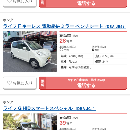
お気に入り
電話する
料
ホンダ
ライフ F キーレス 電動格納ミラー ベンチシート
（DBA-JB5）
支払総額
(税込)
28
万円
車両価格
(税込)
諸費用
(税込)
22
6
万円
万円
年式
2006
(H18)
走行
6.5万km
車検
R09.3
保証
あり
整備
定期点検整備無し
今すぐ在庫確認・見積り依頼
無
お気に入り
電話する
料
ホンダ
ライフ G HIDスマートスペシャル
（DBA-JC1）
支払総額
(税込)
39
万円
車両価格
(税込)
諸費用
(税込)