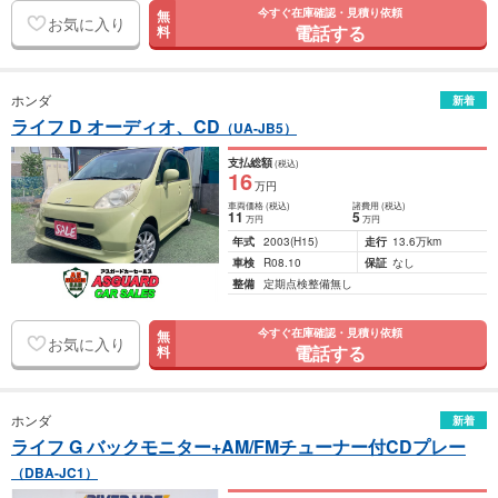
今すぐ在庫確認・見積り依頼
無
お気に入り
電話する
料
ホンダ
新着
ライフ D オーディオ、CD
（UA-JB5）
支払総額
(税込)
16
万円
車両価格
(税込)
諸費用
(税込)
11
5
万円
万円
年式
2003
(H15)
走行
13.6万km
車検
R08.10
保証
なし
整備
定期点検整備無し
今すぐ在庫確認・見積り依頼
無
お気に入り
電話する
料
ホンダ
新着
ライフ G バックモニター+AM/FMチューナー付CDプレー
（DBA-JC1）