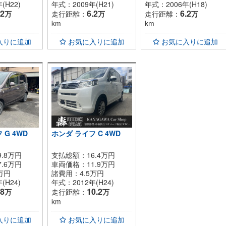
(H22)
年式：2009年(H21)
年式：2006年(H18)
.2
6.2
6.2
万
走行距離：
万
走行距離：
万
km
km
入りに追加
お気に入りに追加
お気に入りに追加
 G 4WD
ホンダ ライフ C 4WD
.8万円
支払総額：16.4万円
7.6
万円
車両価格：
11.9
万円
万円
諸費用：
4.5
万円
(H24)
年式：2012年(H24)
.8
10.2
万
走行距離：
万
km
入りに追加
お気に入りに追加