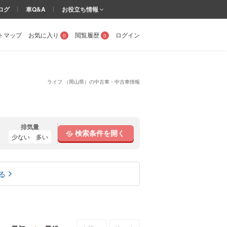
ログ
車Q&A
お役立ち情報
トマップ
お気に入り
閲覧履歴
ログイン
0
0
ライフ （岡山県）の中古車・中古車情報
排気量
検索条件を開く
少ない
多い
る