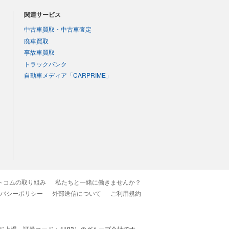
関連サービス
中古車買取・中古車査定
廃車買取
事故車買取
トラックバンク
自動車メディア「CARPRIME」
トコムの取り組み
私たちと一緒に働きませんか？
バシーポリシー
外部送信について
ご利用規約
上場 証券コード：4193）のグループ会社です。