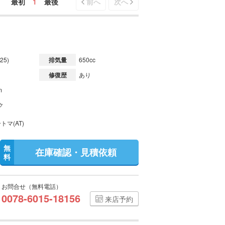
最初
1
最後
前へ
次へ
25)
排気量
650cc
修復歴
あり
m
ク
トマ(AT)
無
在庫確認・見積依頼
料
お問合せ（無料電話）
0078-6015-18156
来店予約