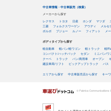
中古車情報・中古車販売（検索）
メーカーから探す
レクサス
トヨタ
日産
ホンダ
マツダ
三菱
フォルクスワーゲン
アウディ
メルセ
ボルボ
プジョー
ルノー
フィアット
メー
ボディタイプから探す
軽自動車
軽バン/軽ワゴン
軽トラック
軽R
コンパクト/ハッチバック
セダン
ミニバン/ワ
クーペ
トラック
バン/商用車
オープン
建設車両/リフト
ピックアップトラック
バス
エリアから探す
中古車販売店から探す
キーワ
© Fabrica Communications C
当サイトを運営する株式会社ファブリカ