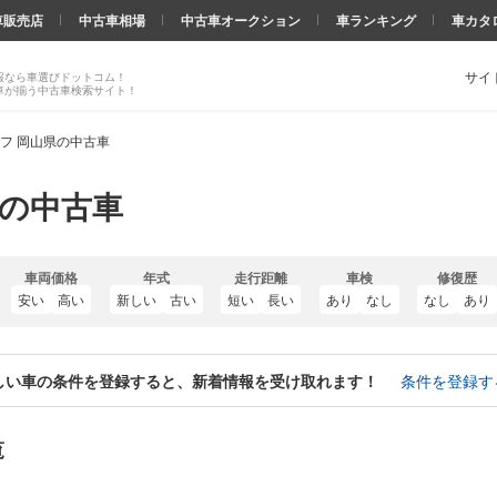
車販売店
中古車相場
中古車オークション
車ランキング
車カタ
サイ
報なら車選びドットコム！
車が揃う中古車検索サイト！
フ 岡山県の中古車
県の中古車
車両価格
年式
走行距離
車検
修復歴
安い
高い
新しい
古い
短い
長い
あり
なし
なし
あり
しい車の条件を登録すると、新着情報を受け取れます！
条件を登録す
覧