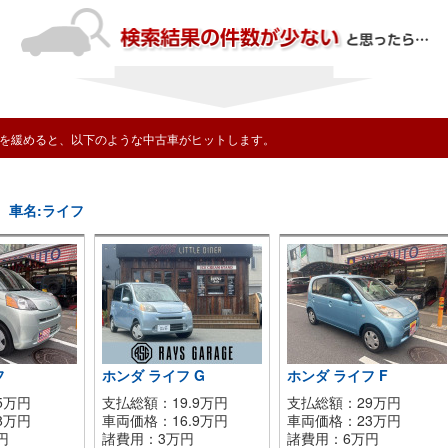
を緩めると、以下のような中古車がヒットします。
 車名:ライフ
フ
ホンダ ライフ G
ホンダ ライフ F
5万円
支払総額：19.9万円
支払総額：29万円
8
万円
車両価格：
16.9
万円
車両価格：
23
万円
円
諸費用：
3
万円
諸費用：
6
万円