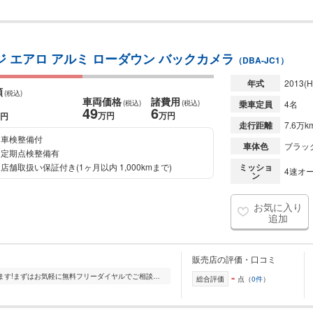
ジ エアロ アルミ ローダウン バックカメラ
（DBA-JC1）
年式
2013
(H
額
(税込)
車両価格
諸費用
(税込)
(税込)
乗車定員
4名
49
6
万円
万円
円
走行距離
7.6万k
車検整備付
車体色
ブラッ
定期点検整備有
店舗取扱い保証付き(1ヶ月以内 1,000kmまで)
ミッショ
4速オー
ン
お気に入り
追加
販売店の評価・口コミ
-
皆様からのご連絡をお待ち致しております!まずはお気軽に無料フリーダイヤルでご相談ください♪ お気軽に無料フリーダイヤルでお問い合わせを♪ ◆バイク&クルマ高価...
総合評価
点（
0件
）