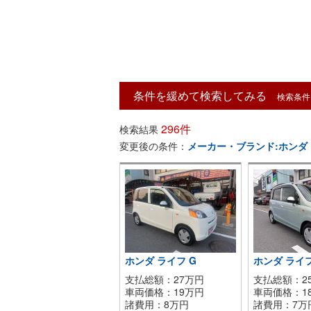
条件を緩めて検索してみる
検索条件
296件
検索結果
変更後の条件：
メーカー・ブランド:ホンダ
ホンダ ライフ G
ホンダ ライ
支払総額：27万円
支払総額：2
車両価格：
19
万円
車両価格：
1
諸費用：
8
万円
諸費用：
7
万