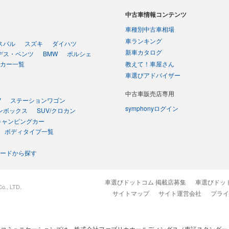
中古車情報コンテンツ
車種別中古車相場
車ランキング
スバル
スズキ
ダイハツ
新車カタログ
デス・ベンツ
BMW
ポルシェ
教えて！車屋さん
カー一覧
車選びアドバイザー
中古車販売店専用
V
ステーションワゴン
symphonyログイン
ンボックス
SUV/クロカン
キャンピングカー
ボディタイプ一覧
ードから探す
車選びドットコム 掲載店募集
車選びドッ
o., LTD.
サイトマップ
サイト運営会社
プライ
コミュニケーションズは、株式会社ファブリカホールディングス（東証スタンダード