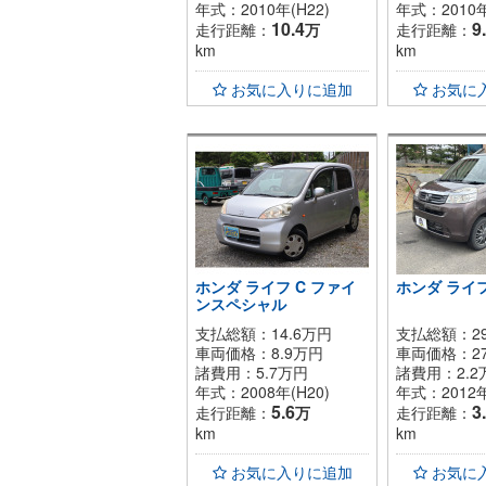
年式：2010年(H22)
年式：2010年
10.4
9
走行距離：
万
走行距離：
km
km
お気に入りに追加
お気に
ホンダ ライフ C ファイ
ホンダ ライフ
ンスペシャル
支払総額：14.6万円
支払総額：29
車両価格：
8.9
万円
車両価格：
2
諸費用：
5.7
万円
諸費用：
2.2
年式：2008年(H20)
年式：2012年
5.6
3
走行距離：
万
走行距離：
km
km
お気に入りに追加
お気に