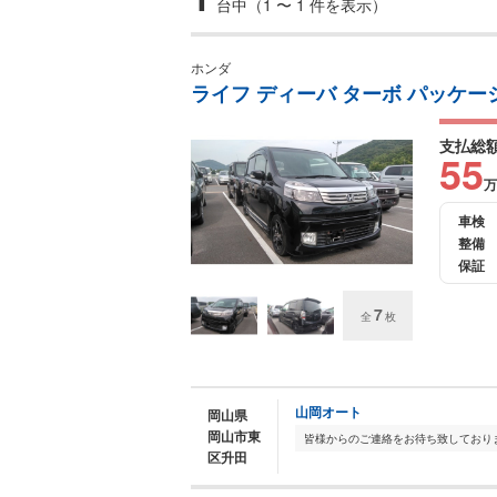
台中（1 〜 1 件を表示）
ホンダ
ライフ ディーバ ターボ パッケー
支払総
55
万
車検
整備
保証
7
全
枚
山岡オート
岡山県
岡山市東
区升田