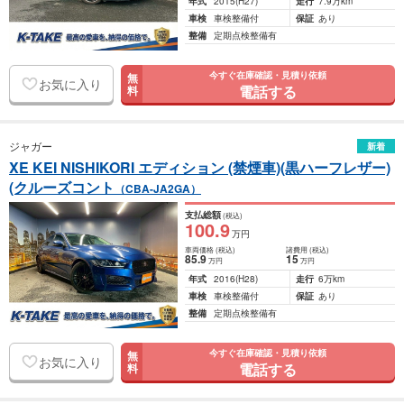
年式
2015
(H27)
走行
7.9万km
車検
車検整備付
保証
あり
整備
定期点検整備有
今すぐ在庫確認・見積り依頼
無
お気に入り
電話する
料
ジャガー
新着
XE KEI NISHIKORI エディション (禁煙車)(黒ハーフレザー)
(クルーズコント
（CBA-JA2GA）
支払総額
(税込)
100
.9
万円
車両価格
(税込)
諸費用
(税込)
85
.9
15
万円
万円
年式
2016
(H28)
走行
6万km
車検
車検整備付
保証
あり
整備
定期点検整備有
今すぐ在庫確認・見積り依頼
無
お気に入り
電話する
料