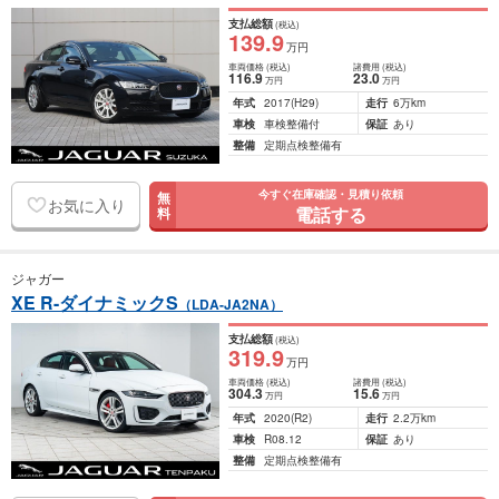
支払総額
(税込)
139
.9
万円
車両価格
(税込)
諸費用
(税込)
116
.9
23
.0
万円
万円
年式
2017
(H29)
走行
6万km
車検
車検整備付
保証
あり
整備
定期点検整備有
今すぐ在庫確認・見積り依頼
無
お気に入り
電話する
料
ジャガー
XE R-ダイナミックS
（LDA-JA2NA）
支払総額
(税込)
319
.9
万円
車両価格
(税込)
諸費用
(税込)
304
.3
15
.6
万円
万円
年式
2020
(R2)
走行
2.2万km
車検
R08.12
保証
あり
整備
定期点検整備有