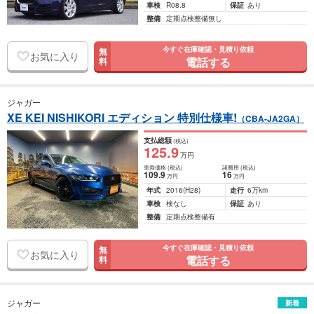
車検
R08.8
保証
あり
整備
定期点検整備無し
今すぐ在庫確認・見積り依頼
無
お気に入り
電話する
料
ジャガー
XE KEI NISHIKORI エディション 特別仕様車!
（CBA-JA2GA）
支払総額
(税込)
125
.9
万円
車両価格
(税込)
諸費用
(税込)
109
.9
16
万円
万円
年式
2016
(H28)
走行
6万km
車検
検なし
保証
あり
整備
定期点検整備有
今すぐ在庫確認・見積り依頼
無
お気に入り
電話する
料
ジャガー
新着