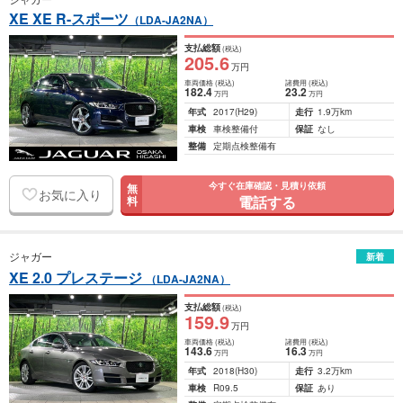
XE XE R-スポーツ
（LDA-JA2NA）
支払総額
(税込)
205
.6
万円
車両価格
(税込)
諸費用
(税込)
182
.4
23
.2
万円
万円
年式
2017
(H29)
走行
1.9万km
車検
車検整備付
保証
なし
整備
定期点検整備有
今すぐ在庫確認・見積り依頼
無
お気に入り
電話する
料
ジャガー
新着
XE 2.0 プレステージ
（LDA-JA2NA）
支払総額
(税込)
159
.9
万円
車両価格
(税込)
諸費用
(税込)
143
.6
16
.3
万円
万円
年式
2018
(H30)
走行
3.2万km
車検
R09.5
保証
あり