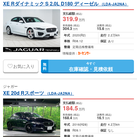
XE Rダイナミック S 2.0L D180 ディーゼル
（LDA-JA2NA）
支払総額
(税込)
319
.9
万円
車両価格
(税込)
諸費用
(税込)
304
.3
15
.6
万円
万円
年式
2020
(R2)
走行
2.2万km
車検
R08.12
保証
あり
整備
定期点検整備有
情報提供：
今すぐ
無
お気に入り
在庫確認・見積依頼
料
ジャガー
XE 20d Rスポーツ
（LDA-JA2NA）
支払総額
(税込)
184
.5
万円
車両価格
(税込)
諸費用
(税込)
168
.4
16
.1
万円
万円
年式
2016
(H28)
走行
4.2万km
車検
R09.1
保証
なし
整備
定期点検整備有