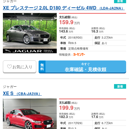
ジャガー
新着
XE プレステージ 2.0L D180 ディーゼル 4WD
（LDA-JA2NA）
支払総額
(税込)
159
.9
万円
車両価格
(税込)
諸費用
(税込)
143
.6
16
.3
万円
万円
年式
2018
(H30)
走行
3.2万km
車検
R09.5
保証
あり
整備
定期点検整備有
情報提供：
今すぐ
無
お気に入り
在庫確認・見積依頼
料
ジャガー
新着
XE S
（CBA-JA3VA）
支払総額
(税込)
199
.9
万円
車両価格
(税込)
諸費用
(税込)
182
.3
17
.6
万円
万円
年式
2017
(H29)
走行
6.7万km
車検
R10.3
保証
あり