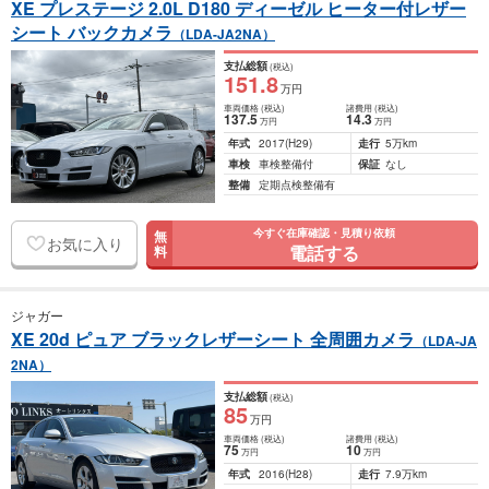
XE プレステージ 2.0L D180 ディーゼル ヒーター付レザー
シート バックカメラ
（LDA-JA2NA）
支払総額
(税込)
151
.8
万円
車両価格
(税込)
諸費用
(税込)
137
.5
14
.3
万円
万円
年式
2017
(H29)
走行
5万km
車検
車検整備付
保証
なし
整備
定期点検整備有
今すぐ在庫確認・見積り依頼
無
お気に入り
電話する
料
ジャガー
XE 20d ピュア ブラックレザーシート 全周囲カメラ
（LDA-JA
2NA）
支払総額
(税込)
85
万円
車両価格
(税込)
諸費用
(税込)
75
10
万円
万円
年式
2016
(H28)
走行
7.9万km