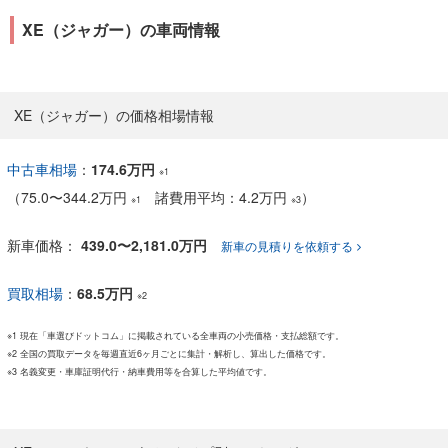
XE（ジャガー）の車両情報
XE（ジャガー）の価格相場情報
中古車相場
：
174.6万円
※1
（
75.0
〜
344.2万円
諸費用平均：4.2万円
）
※1
※3
新車価格：
439.0〜2,181.0万円
新車の見積りを依頼する
買取相場
：
68.5万円
※2
※1 現在「車選びドットコム」に掲載されている全車両の小売価格・支払総額です。
※2 全国の買取データを毎週直近6ヶ月ごとに集計・解析し、算出した価格です。
※3 名義変更・車庫証明代行・納車費用等を合算した平均値です。