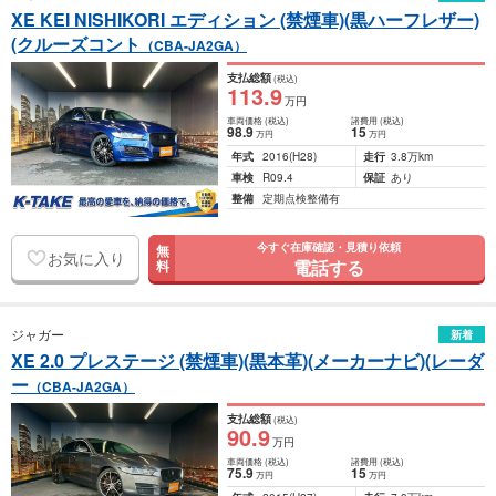
XE KEI NISHIKORI エディション (禁煙車)(黒ハーフレザー)
(クルーズコント
（CBA-JA2GA）
支払総額
(税込)
113
.9
万円
車両価格
(税込)
諸費用
(税込)
98
.9
15
万円
万円
年式
2016
(H28)
走行
3.8万km
車検
R09.4
保証
あり
整備
定期点検整備有
今すぐ在庫確認・見積り依頼
無
お気に入り
電話する
料
ジャガー
新着
XE 2.0 プレステージ (禁煙車)(黒本革)(メーカーナビ)(レーダ
ー
（CBA-JA2GA）
支払総額
(税込)
90
.9
万円
車両価格
(税込)
諸費用
(税込)
75
.9
15
万円
万円