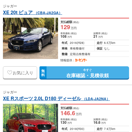
ジャガー
XE 20t ピュア
（CBA-JA2GA）
支払総額
(税込)
129
万円
車両価格
(税込)
諸費用
(税込)
108
21
万円
万円
年式
2016
(H28)
走行
6.5万km
車検
車検整備付
保証
なし
整備
定期点検整備有
情報提供：
今すぐ
無
お気に入り
在庫確認・見積依頼
料
ジャガー
XE Rスポーツ 2.0L D180 ディーゼル
（LDA-JA2NA）
支払総額
(税込)
146
.6
万円
車両価格
(税込)
諸費用
(税込)
130
16
.6
万円
万円
年式
2018
(H30)
走行
7.9万km