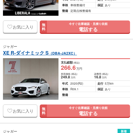
車検
車検整備付
保証
あり
整備
定期点検整備有
今すぐ在庫確認・見積り依頼
無
お気に入り
電話する
料
ジャガー
XE R-ダイナミック S
（DBA-JA2XC）
支払総額
(税込)
266
.6
万円
車両価格
(税込)
諸費用
(税込)
249
.8
16
.8
万円
万円
年式
2020
(R2)
走行
5万km
車検
R09.1
保証
あり
整備
今すぐ在庫確認・見積り依頼
無
お気に入り
電話する
料
ジャガー
新着