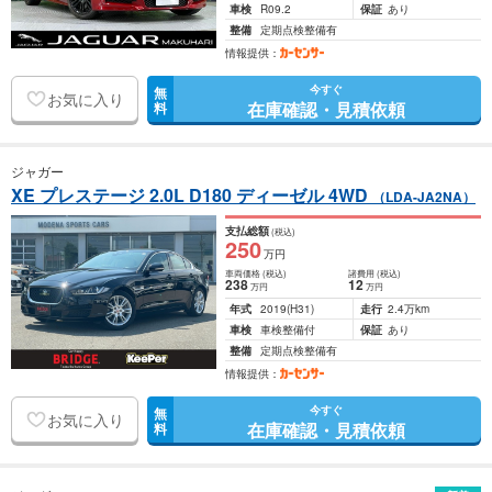
車検
R09.2
保証
あり
整備
定期点検整備有
情報提供：
今すぐ
無
お気に入り
在庫確認・見積依頼
料
ジャガー
XE プレステージ 2.0L D180 ディーゼル 4WD
（LDA-JA2NA）
支払総額
(税込)
250
万円
車両価格
(税込)
諸費用
(税込)
238
12
万円
万円
年式
2019
(H31)
走行
2.4万km
車検
車検整備付
保証
あり
整備
定期点検整備有
情報提供：
今すぐ
無
お気に入り
在庫確認・見積依頼
料