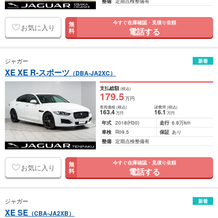
整備
定期点検整備有
今すぐ在庫確認・見積り依頼
無
お気に入り
電話する
料
ジャガー
新着
XE XE R-スポーツ
（DBA-JA2XC）
支払総額
(税込)
179
.5
万円
車両価格
(税込)
諸費用
(税込)
163
.4
16
.1
万円
万円
年式
2018
(H30)
走行
6.8万km
車検
R09.5
保証
あり
整備
定期点検整備有
今すぐ在庫確認・見積り依頼
無
お気に入り
電話する
料
ジャガー
新着
XE SE
（CBA-JA2XB）