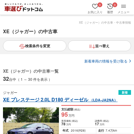
0
0
お気に入り
履歴
メニュー
XE（ジャガー）の中古車・中古車情報
XE（ジャガー）の中古車
検索条件を変更
並べ替え
新着車両の情報を受け取る
XE（ジャガー）の中古車一覧
32
台中（ 1 ～ 30 件を表示 ）
ジャガー
新着
XE プレステージ 2.0L D180 ディーゼル
（LDA-JA2NA）
支払総額
(税込)
95
万円
車両価格
(税込)
諸費用
(税込)
78
17
万円
万円
年式
2016
(H28)
走行
7.4万km