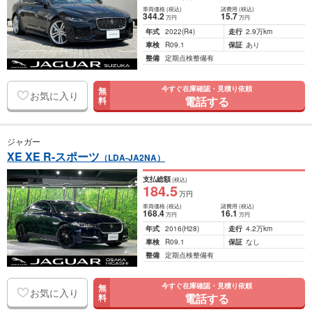
車両価格
(税込)
諸費用
(税込)
344
.2
15
.7
万円
万円
年式
2022
(R4)
走行
2.9万km
車検
R09.1
保証
あり
整備
定期点検整備有
今すぐ在庫確認・見積り依頼
無
お気に入り
電話する
料
ジャガー
XE XE R-スポーツ
（LDA-JA2NA）
支払総額
(税込)
184
.5
万円
車両価格
(税込)
諸費用
(税込)
168
.4
16
.1
万円
万円
年式
2016
(H28)
走行
4.2万km
車検
R09.1
保証
なし
整備
定期点検整備有
今すぐ在庫確認・見積り依頼
無
お気に入り
電話する
料