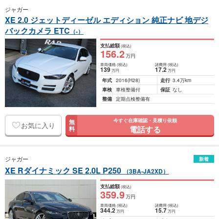
ジャガー
XE 2.0 ジェットディーゼル エディション 純正ナビ 地デジ
バックカメラ ETC
（-）
支払総額
(税込)
156
.2
万円
車両価格
(税込)
諸費用
(税込)
139
17
.2
万円
万円
年式
2016
(H28)
走行
3.4万km
車検
車検整備付
保証
なし
整備
定期点検整備有
今すぐ在庫確認・見積り依頼
無
お気に入り
電話する
料
ジャガー
新着
XE Rダイナミック SE 2.0L P250
（3BA-JA2XD）
支払総額
(税込)
359
.9
万円
車両価格
(税込)
諸費用
(税込)
344
.2
15
.7
万円
万円