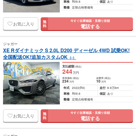
車検
R09.6
保証
あり
整備
定期点検整備有
今すぐ在庫確認・見積り依頼
無
お気に入り
電話する
料
ジャガー
XE Rダイナミック S 2.0L D200 ディーゼル 4WD 試乗OK!
全国配送OK!追加カスタムOK
（-）
支払総額
(税込)
244
万円
車両価格
(税込)
諸費用
(税込)
234
10
万円
万円
年式
2022
(R4)
走行
8.9万km
車検
R09.6
保証
あり
整備
定期点検整備有
今すぐ在庫確認・見積り依頼
無
お気に入り
電話する
料
ジャガー