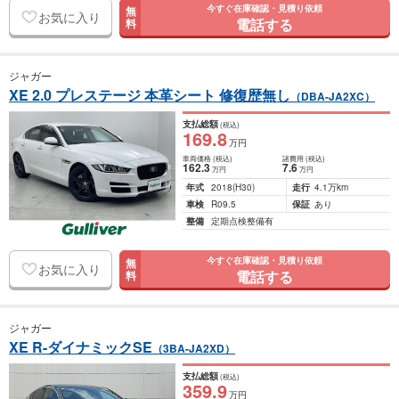
今すぐ在庫確認・見積り依頼
無
お気に入り
電話する
料
ジャガー
XE 2.0 プレステージ 本革シート 修復歴無し
（DBA-JA2XC）
支払総額
(税込)
169
.8
万円
車両価格
(税込)
諸費用
(税込)
162
.3
7
.6
万円
万円
年式
2018
(H30)
走行
4.1万km
車検
R09.5
保証
あり
整備
定期点検整備有
今すぐ在庫確認・見積り依頼
無
お気に入り
電話する
料
ジャガー
XE R-ダイナミックSE
（3BA-JA2XD）
支払総額
(税込)
359
.9
万円