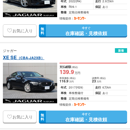
年式
2022
(R4)
走行
2.9万km
車検
R09.1
保証
あり
整備
定期点検整備有
情報提供：
今すぐ
無
お気に入り
在庫確認・見積依頼
料
ジャガー
新着
XE SE
（CBA-JA2XB）
支払総額
(税込)
139
.9
万円
車両価格
(税込)
諸費用
(税込)
116
.9
23
万円
万円
年式
2017
(H29)
走行
6万km
車検
車検整備付
保証
あり
整備
定期点検整備有
情報提供：
今すぐ
無
お気に入り
在庫確認・見積依頼
料