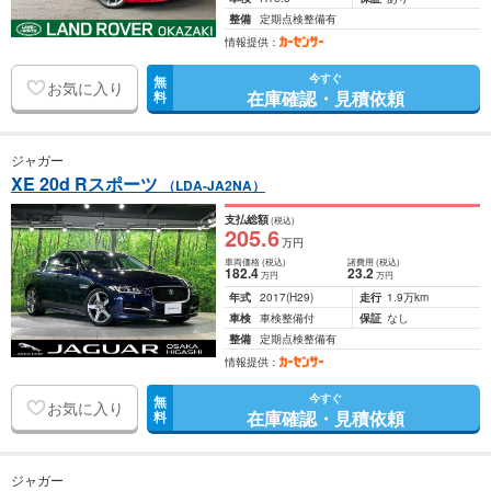
整備
定期点検整備有
情報提供：
今すぐ
無
お気に入り
在庫確認・見積依頼
料
ジャガー
XE 20d Rスポーツ
（LDA-JA2NA）
支払総額
(税込)
205
.6
万円
車両価格
(税込)
諸費用
(税込)
182
.4
23
.2
万円
万円
年式
2017
(H29)
走行
1.9万km
車検
車検整備付
保証
なし
整備
定期点検整備有
情報提供：
今すぐ
無
お気に入り
在庫確認・見積依頼
料
ジャガー