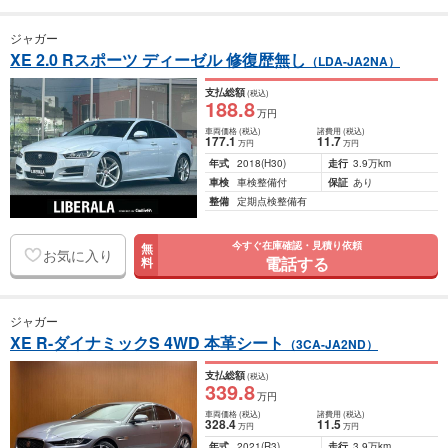
ジャガー
XE 2.0 Rスポーツ ディーゼル 修復歴無し
（LDA-JA2NA）
支払総額
(税込)
188
.8
万円
車両価格
(税込)
諸費用
(税込)
177
.1
11
.7
万円
万円
年式
2018
(H30)
走行
3.9万km
車検
車検整備付
保証
あり
整備
定期点検整備有
今すぐ在庫確認・見積り依頼
無
お気に入り
電話する
料
ジャガー
XE R-ダイナミックS 4WD 本革シート
（3CA-JA2ND）
支払総額
(税込)
339
.8
万円
車両価格
(税込)
諸費用
(税込)
328
.4
11
.5
万円
万円
年式
2021
(R3)
走行
3.9万km