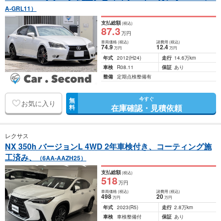
A-GRL11）
支払総額
(税込)
87
.3
万円
車両価格
(税込)
諸費用
(税込)
74
.9
12
.4
万円
万円
年式
2012
(H24)
走行
14.6万km
車検
R08.11
保証
あり
整備
定期点検整備有
今すぐ
無
お気に入り
在庫確認・見積依頼
料
レクサス
NX 350h バージョンL 4WD 2年車検付き、コーティング施
工済み、
（6AA-AAZH25）
支払総額
(税込)
518
万円
車両価格
(税込)
諸費用
(税込)
498
20
万円
万円
年式
2023
(R5)
走行
2.8万km
車検
車検整備付
保証
あり