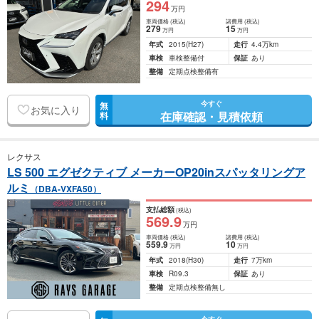
294
万円
車両価格
(税込)
諸費用
(税込)
279
15
万円
万円
年式
2015
(H27)
走行
4.4万km
車検
車検整備付
保証
あり
整備
定期点検整備有
今すぐ
無
お気に入り
在庫確認・見積依頼
料
レクサス
LS 500 エグゼクティブ メーカーOP20inスパッタリングア
ルミ
（DBA-VXFA50）
支払総額
(税込)
569
.9
万円
車両価格
(税込)
諸費用
(税込)
559
.9
10
万円
万円
年式
2018
(H30)
走行
7万km
車検
R09.3
保証
あり
整備
定期点検整備無し