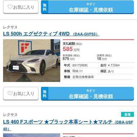
今すぐ
無
お気に入り
在庫確認・見積依頼
料
レクサス
LS 500h エグゼクティブ 4WD
（DAA-GVF55）
支払総額
(税込)
585
万円
車両価格
(税込)
諸費用
(税込)
575
10
万円
万円
年式
2017
(H29)
走行
4.7万km
車検
R08.11
保証
あり
整備
定期点検整備有
今すぐ
無
お気に入り
在庫確認・見積依頼
料
レクサス
新着
LS 460 Fスポーツ ★ブラック本革シート★マルチ
（DBA-USF
40）