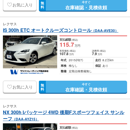
今すぐ
無
お気に入り
在庫確認・見積依頼
料
レクサス
IS 300h ETC オートクルーズコントロール
（DAA-AVE30）
支払総額
(税込)
115
.7
万円
車両価格
(税込)
諸費用
(税込)
107
.8
7
.9
万円
万円
年式
2015
(H27)
走行
8.2万km
車検
検なし
保証
あり
整備
定期点検整備無し
今すぐ
無
お気に入り
在庫確認・見積依頼
料
レクサス
NX 300h Iパッケージ 4WD 後期Fスポーツフェイス サンル
ーフ
（DAA-AYZ15）
支払総額
(税込)