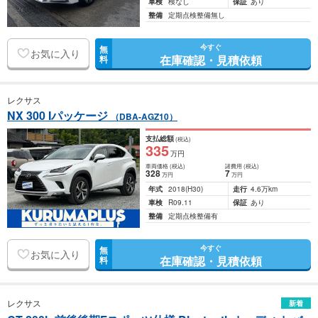
車検
検なし
保証
あり
整備
定期点検整備無し
今すぐ
無
お気に入り
在庫確認・見積依頼
料
レクサス
NX 300 Iパッケージ
（DBA-AGZ10）
支払総額
(税込)
335
万円
車両価格
(税込)
諸費用
(税込)
328
7
万円
万円
年式
2018
(H30)
走行
4.6万km
車検
R09.11
保証
あり
整備
定期点検整備有
今すぐ
無
お気に入り
在庫確認・見積依頼
料
レクサス
新着