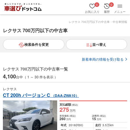
0
0
お気に入り
履歴
メニュー
レクサス 700万円以下の中古車・中古車情報
レクサス 700万円以下の中古車
検索条件を変更
並べ替え
新着車両の情報を受け取る
レクサス 700万円以下の中古車一覧
4,100
台中（ 1 ～ 30 件を表示 ）
レクサス
CT 200h バージョン C
（DAA-ZWA10）
支払総額
(税込)
275
万円
車両価格
(税込)
諸費用
(税込)
260
15
万円
万円
年式
2018
(H30)
走行
3.5万km