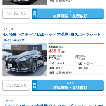
整備
定期点検整備有
今すぐ
無
お気に入り
在庫確認・見積依頼
料
レクサス
RX 450h Fスポーツ LEDヘッド 本革黒×白スポーツシート
（DAA-GYL20W）
支払総額
(税込)
438
.9
万円
車両価格
(税込)
諸費用
(税込)
423
.5
15
.4
万円
万円
年式
2020
(R2)
走行
8.6万km
車検
R09.7
保証
あり
整備
定期点検整備有
今すぐ
無
お気に入り
在庫確認・見積依頼
料
レクサス
LS 500 Fスポーツ 1年保障 TRD マクレビ ムーンルーフ