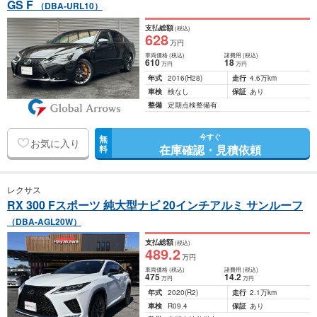
GS F
（DBA-URL10）
支払総額
(税込)
628
万円
車両価格
(税込)
諸費用
(税込)
610
18
万円
万円
年式
2016
(H28)
走行
4.6万km
車検
検なし
保証
あり
整備
定期点検整備有
今すぐ
無
お気に入り
在庫確認・見積依頼
料
レクサス
RX 300 Fスポーツ 純大型ナビ 20インチアルミ サンルーフ
（DBA-AGL20W）
支払総額
(税込)
489
.2
万円
車両価格
(税込)
諸費用
(税込)
475
14
.2
万円
万円
年式
2020
(R2)
走行
2.1万km
車検
R09.4
保証
あり