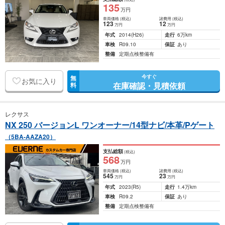
135
万円
車両価格
(税込)
諸費用
(税込)
123
12
万円
万円
年式
2014
(H26)
走行
6万km
車検
R09.10
保証
あり
整備
定期点検整備有
今すぐ
無
お気に入り
在庫確認・見積依頼
料
レクサス
NX 250 バージョンL ワンオーナー/14型ナビ/本革/Pゲート
（5BA-AAZA20）
支払総額
(税込)
568
万円
車両価格
(税込)
諸費用
(税込)
545
23
万円
万円
年式
2023
(R5)
走行
1.4万km
車検
R09.2
保証
あり
整備
定期点検整備有