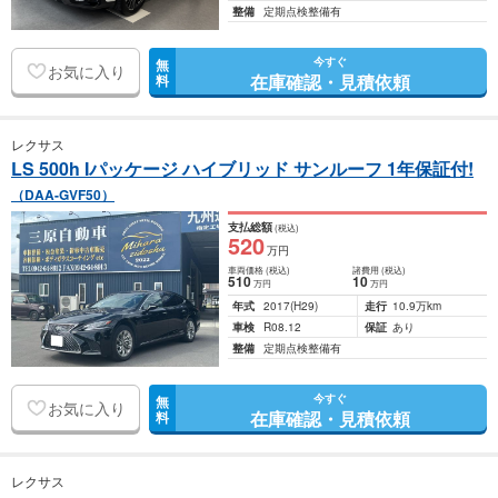
整備
定期点検整備有
今すぐ
無
お気に入り
在庫確認・見積依頼
料
レクサス
LS 500h Iパッケージ ハイブリッド サンルーフ 1年保証付!
（DAA-GVF50）
支払総額
(税込)
520
万円
車両価格
(税込)
諸費用
(税込)
510
10
万円
万円
年式
2017
(H29)
走行
10.9万km
車検
R08.12
保証
あり
整備
定期点検整備有
今すぐ
無
お気に入り
在庫確認・見積依頼
料
レクサス