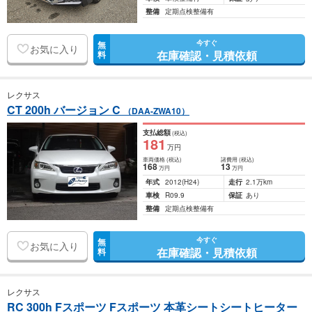
整備
定期点検整備有
今すぐ
無
お気に入り
在庫確認・見積依頼
料
レクサス
CT 200h バージョン C
（DAA-ZWA10）
支払総額
(税込)
181
万円
車両価格
(税込)
諸費用
(税込)
168
13
万円
万円
年式
2012
(H24)
走行
2.1万km
車検
R09.9
保証
あり
整備
定期点検整備有
今すぐ
無
お気に入り
在庫確認・見積依頼
料
レクサス
RC 300h Fスポーツ Fスポーツ 本革シートシートヒーター