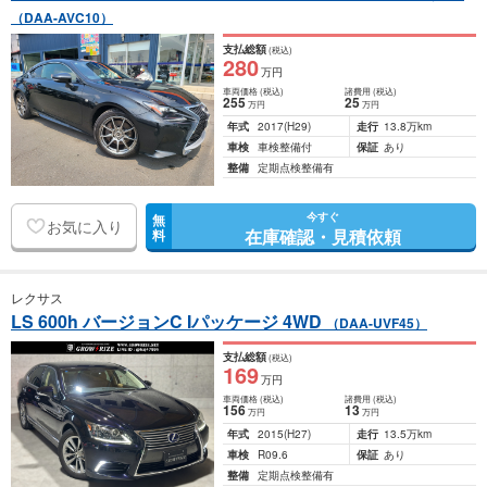
（DAA-AVC10）
支払総額
(税込)
280
万円
車両価格
(税込)
諸費用
(税込)
255
25
万円
万円
年式
2017
(H29)
走行
13.8万km
車検
車検整備付
保証
あり
整備
定期点検整備有
今すぐ
無
お気に入り
在庫確認・見積依頼
料
レクサス
LS 600h バージョンC Iパッケージ 4WD
（DAA-UVF45）
支払総額
(税込)
169
万円
車両価格
(税込)
諸費用
(税込)
156
13
万円
万円
年式
2015
(H27)
走行
13.5万km
車検
R09.6
保証
あり
整備
定期点検整備有