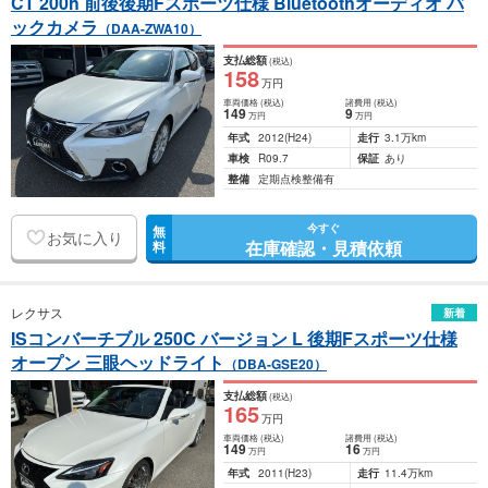
CT 200h 前後後期Fスポーツ仕様 Bluetoothオーディオ バ
ックカメラ
（DAA-ZWA10）
支払総額
(税込)
158
万円
車両価格
(税込)
諸費用
(税込)
149
9
万円
万円
年式
2012
(H24)
走行
3.1万km
車検
R09.7
保証
あり
整備
定期点検整備有
今すぐ
無
お気に入り
在庫確認・見積依頼
料
レクサス
新着
ISコンバーチブル 250C バージョン L 後期Fスポーツ仕様
オープン 三眼ヘッドライト
（DBA-GSE20）
支払総額
(税込)
165
万円
車両価格
(税込)
諸費用
(税込)
149
16
万円
万円
年式
2011
(H23)
走行
11.4万km