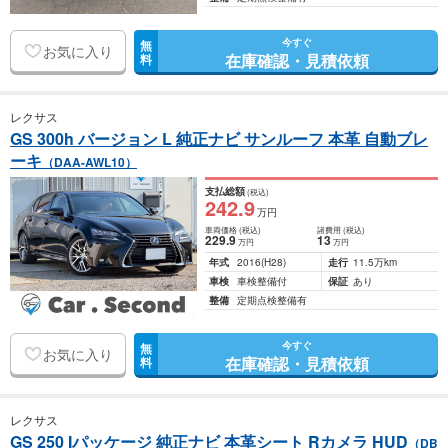
今すぐ
無
お気に入り
在庫確認・見積依頼
料
レクサス
GS 300h バージョン L 純正ナビ サンルーフ 本革 自動ブレ
ーキ
（DAA-AWL10）
支払総額
(税込)
242
.9
万円
車両価格
(税込)
諸費用
(税込)
229
.9
13
万円
万円
年式
2016
(H28)
走行
11.5万km
車検
車検整備付
保証
あり
整備
定期点検整備有
今すぐ
無
お気に入り
在庫確認・見積依頼
料
レクサス
GS 250 Iパッケージ 純正ナビ 本革シート Rカメラ HUD
（DB