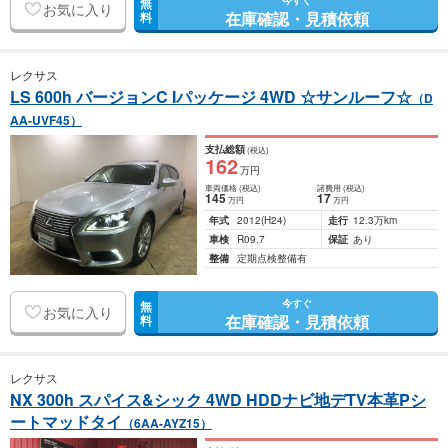
今すぐ
無
お気に入り
在庫確認・見積依頼
料
レクサス
LS 600h バージョンC Iパッケージ 4WD ☆サンルーフ☆
（D
AA-UVF45）
支払総額
(税込)
162
万円
車両価格
(税込)
諸費用
(税込)
145
17
万円
万円
年式
2012
(H24)
走行
12.3万km
車検
R09.7
保証
あり
整備
定期点検整備有
今すぐ
無
お気に入り
在庫確認・見積依頼
料
レクサス
NX 300h スパイス&シック 4WD HDDナビ地デTV本革Pシ
ートマッドタイ
（6AA-AYZ15）