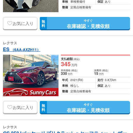
車検
車検整備付
保証
あり
整備
定期点検整備有
今すぐ
無
お気に入り
在庫確認・見積依頼
料
レクサス
ES
（6AA-AXZH11）
支払総額
(税込)
345
万円
車両価格
(税込)
諸費用
(税込)
330
15
万円
万円
年式
2021
(R3)
走行
3.8万km
車検
検なし
保証
あり
整備
定期点検整備有
今すぐ
無
お気に入り
在庫確認・見積依頼
料
レクサス