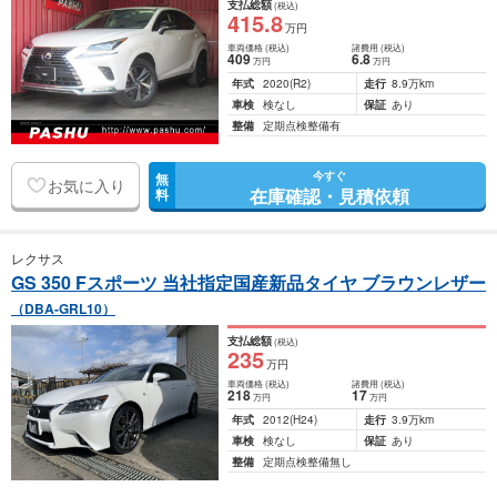
支払総額
(税込)
415
.8
万円
車両価格
(税込)
諸費用
(税込)
409
6
.8
万円
万円
年式
2020
(R2)
走行
8.9万km
車検
検なし
保証
あり
整備
定期点検整備有
今すぐ
無
お気に入り
在庫確認・見積依頼
料
レクサス
GS 350 Fスポーツ 当社指定国産新品タイヤ ブラウンレザー
（DBA-GRL10）
支払総額
(税込)
235
万円
車両価格
(税込)
諸費用
(税込)
218
17
万円
万円
年式
2012
(H24)
走行
3.9万km
車検
検なし
保証
あり
整備
定期点検整備無し