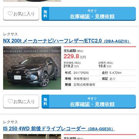
今すぐ
無
お気に入り
在庫確認・見積依頼
料
レクサス
NX 200t メーカーナビ/ハーフレザー/ETC2.0
（DBA-AGZ10）
支払総額
(税込)
229
.8
万円
車両価格
(税込)
諸費用
(税込)
219
.2
10
.6
万円
万円
年式
2017
(H29)
走行
5.4万km
車検
車検整備付
保証
あり
整備
定期点検整備有
今すぐ
無
お気に入り
在庫確認・見積依頼
料
レクサス
IS 250 4WD 前後ドライブレコーダー
（DBA-GSE35）
支払総額
(税込)