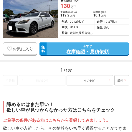
支払総額
(税込)
130
万円
車両価格
(税込)
諸費用
(税込)
119
.9
10
.1
万円
万円
年式
2012
(H24)
走行
10.2万km
車検
R09.9
保証
あり
整備
定期点検整備無し
今すぐ
無
お気に入り
在庫確認・見積依頼
料
1
/ 137
最初
前の30件
次の30件
最後
諦めるのはまだ早い！
欲しい車が見つからなかった方はこちらをチェック
ご希望の条件がある方はこちらから登録してみましょう。
欲しい車が入荷したら、その情報をいち早く獲得することができま