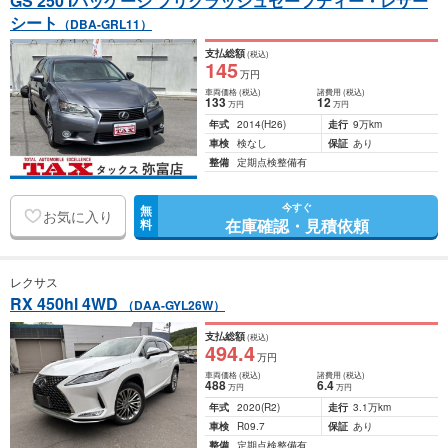
GS 250 Iパッケージ プリクラッシュセーフティー・レザー
シート
（DBA-GRL11）
支払総額
(税込)
145
万円
車両価格
(税込)
諸費用
(税込)
133
12
万円
万円
年式
2014
(H26)
走行
9万km
車検
検なし
保証
あり
整備
定期点検整備有
今すぐ
無
お気に入り
在庫確認・見積依頼
料
レクサス
RX 450hl 4WD
（DAA-GYL26W）
支払総額
(税込)
494
.4
万円
車両価格
(税込)
諸費用
(税込)
488
6
.4
万円
万円
年式
2020
(R2)
走行
3.1万km
車検
R09.7
保証
あり
整備
定期点検整備有