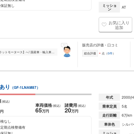
保証無し
ミッショ
AT
ン
お気に入り
追加
販売店の評価・口コミ
-
カスタム・メンテナンス等なら【キャラットモータース】へ! 国産車・輸入車のカスタムペイント・エアブラシ・修理・メンテナンス等、車のことなら何でもご相談ください...
総合評価
点（
0件
）
画あり
（GF-1LNAM87）
年式
2000
(H
額
(税込)
車両価格
諸費用
(税込)
(税込)
乗車定員
5名
65
20
万円
万円
円
走行距離
6万km
検なし
車体色
シルバ
定期点検整備有
保証無し
ミッショ