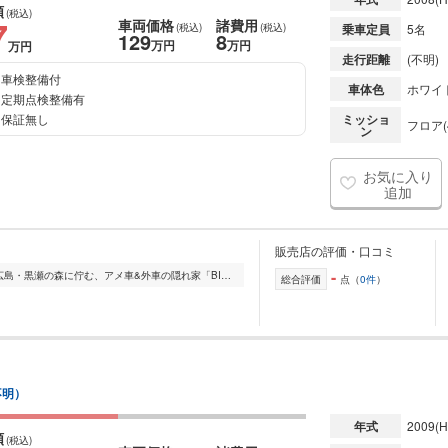
額
(税込)
7
車両価格
諸費用
(税込)
(税込)
乗車定員
5名
129
8
万円
万円
万円
走行距離
(不明)
車検整備付
車体色
ホワイ
定期点検整備有
保証無し
ミッショ
フロア(
ン
お気に入り
追加
販売店の評価・口コミ
-
★☆★ 【BIG FOOT】です ★☆★ 東広島・黒瀬の森に佇む、アメ車&外車の隠れ家「BIGFOOT」 「外車やアメ車に憧れはあるけれど、維持費やメンテナンスが不安…」 ...
総合評価
点（
0件
）
不明）
年式
2009
(H
額
(税込)