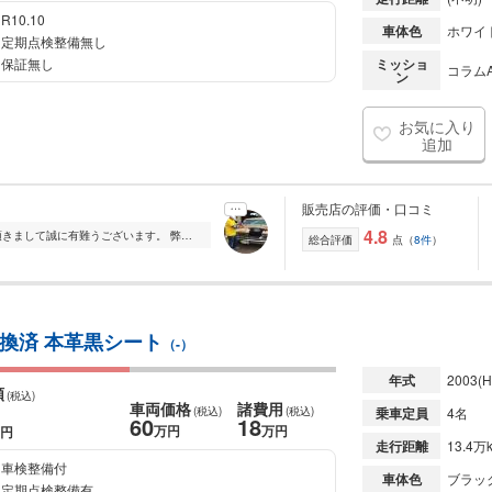
R10.10
車体色
ホワイ
定期点検整備無し
保証無し
ミッショ
コラムA
ン
お気に入り
追加
販売店の評価・口コミ
4.8
この度は エヌズアップ の車両をご覧頂きまして誠に有難うございます。 弊社は無駄な経費などコストを最大限カットした中古車ショップです。 多額の経費の掛かる大型展...
総合評価
点（
8件
）
換済 本革黒シート
（-）
年式
2003
(H
額
(税込)
車両価格
諸費用
(税込)
(税込)
乗車定員
4名
60
18
万円
万円
円
走行距離
13.4万
車検整備付
車体色
ブラッ
定期点検整備有