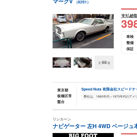
マークV
（82S1）
支払総
39
車検
整備
保証
68
全
枚
Speed Nuts 有限会社スピード
東京都
板橋区常
盤台
リンカーン
ナビゲーター 左H 4WD ベージュ