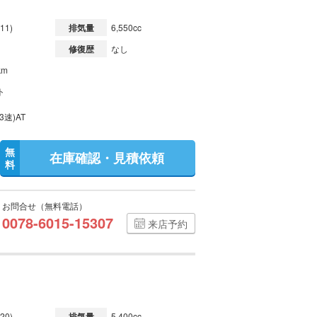
11)
排気量
6,550cc
修復歴
なし
km
ト
3速)AT
無
在庫確認・見積依頼
料
お問合せ（無料電話）
0078-6015-15307
来店予約
20)
排気量
5,400cc