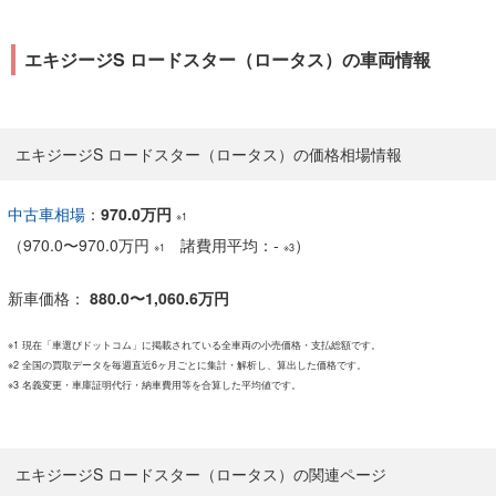
エキジージS ロードスター（ロータス）の車両情報
エキジージS ロードスター（ロータス）の価格相場情報
中古車相場
：
970.0万円
※1
（
970.0
〜
970.0万円
諸費用平均：-
）
※1
※3
新車価格：
880.0〜1,060.6万円
※1 現在「車選びドットコム」に掲載されている全車両の小売価格・支払総額です。
※2 全国の買取データを毎週直近6ヶ月ごとに集計・解析し、算出した価格です。
※3 名義変更・車庫証明代行・納車費用等を合算した平均値です。
エキジージS ロードスター（ロータス）の関連ページ