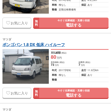
年式
2014
(H26)
走行
9.6万km
車検
検なし
保証
あり
整備
定期点検整備有
今すぐ在庫確認・見積り依頼
無
お気に入り
電話する
料
マツダ
ボンゴバン 1.8 DX 低床 ハイルーフ
支払総額
(税込)
80
万円
車両価格
(税込)
諸費用
(税込)
73
7
万円
万円
年式
2017
(H29)
走行
11.9万km
車検
検なし
保証
あり
整備
今すぐ在庫確認・見積り依頼
無
お気に入り
電話する
料
マツダ