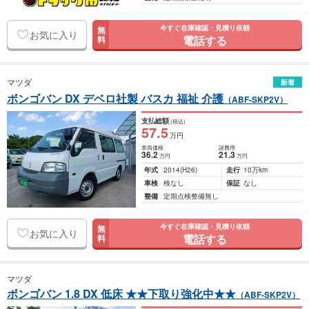
今すぐ在庫確認・見積り依頼
無
お気に入り
電話する
料
マツダ
新着
ボンゴバン DX デベロ社製 バスカ 福祉 介護
（ABF-SKP2V）
支払総額
(税込)
57
.5
万円
車両価格
諸費用
36
.2
21
.3
万円
万円
年式
2014
(H26)
走行
10万km
車検
検なし
保証
なし
整備
定期点検整備無し
今すぐ在庫確認・見積り依頼
無
お気に入り
電話する
料
マツダ
ボンゴバン 1.8 DX 低床 ★★下取り強化中★★
（ABF-SKP2V）