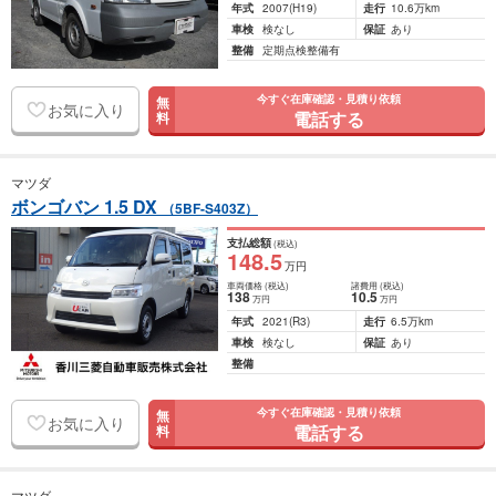
年式
2007
(H19)
走行
10.6万km
車検
検なし
保証
あり
整備
定期点検整備有
今すぐ在庫確認・見積り依頼
無
お気に入り
電話する
料
マツダ
ボンゴバン 1.5 DX
（5BF-S403Z）
支払総額
(税込)
148
.5
万円
車両価格
(税込)
諸費用
(税込)
138
10
.5
万円
万円
年式
2021
(R3)
走行
6.5万km
車検
検なし
保証
あり
整備
今すぐ在庫確認・見積り依頼
無
お気に入り
電話する
料
マツダ