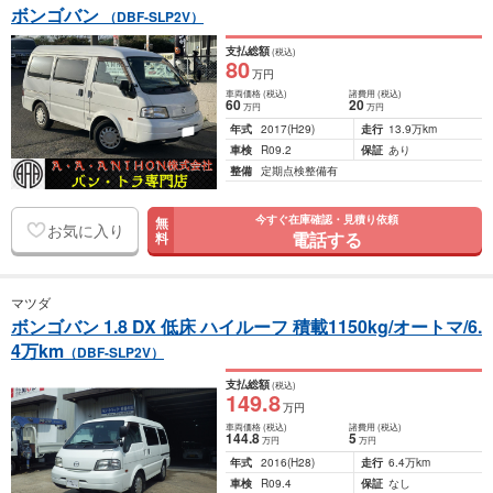
ボンゴバン
（DBF-SLP2V）
支払総額
(税込)
80
万円
車両価格
(税込)
諸費用
(税込)
60
20
万円
万円
年式
2017
(H29)
走行
13.9万km
車検
R09.2
保証
あり
整備
定期点検整備有
今すぐ在庫確認・見積り依頼
無
お気に入り
電話する
料
マツダ
ボンゴバン 1.8 DX 低床 ハイルーフ 積載1150kg/オートマ/6.
4万km
（DBF-SLP2V）
支払総額
(税込)
149
.8
万円
車両価格
(税込)
諸費用
(税込)
144
.8
5
万円
万円
年式
2016
(H28)
走行
6.4万km
車検
R09.4
保証
なし