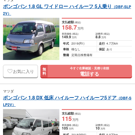
ボンゴバン 1.8 GL ワイドロー ハイルーフ 5人乗り
（DBF-SLP
2V）
支払総額
(税込)
158
.7
万円
車両価格
(税込)
諸費用
(税込)
149
.9
8
.8
万円
万円
年式
2019
(R1)
走行
4.7万km
車検
検なし
保証
あり
整備
定期点検整備有
今すぐ在庫確認・見積り依頼
無
お気に入り
電話する
料
マツダ
ボンゴバン 1.8 DX 低床 ハイルーフ ハイルーフ5ドア
（DBF-S
LP2V）
支払総額
(税込)
115
万円
車両価格
(税込)
諸費用
(税込)
105
10
万円
万円
年式
2018
(H30)
走行
9.9万km