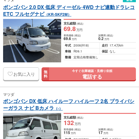
ボンゴバン 2.0 DX 低床 ディーゼル 4WD ナビ連動ドラレコ
ETC フルセグナビ
（KR-SKF2M）
支払総額
(税込)
69
.8
万円
車両価格
(税込)
諸費用
(税込)
69
.6
0
.2
万円
万円
年式
2006
(H18)
走行
17.4万km
車検
R09.1
保証
なし
整備
定期点検整備無し
今すぐ在庫確認・見積り依頼
無
お気に入り
電話する
料
マツダ
ボンゴバン DX 低床 ハイルーフ ハイルーフ 2名 プライバシ
ーガラス ナビ Bカメラ
（-）
支払総額
(税込)
132
万円
車両価格
(税込)
諸費用
(税込)
115
17
万円
万円