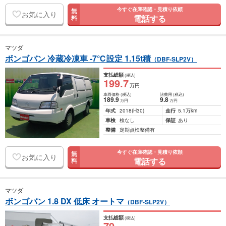
今すぐ在庫確認・見積り依頼
無
お気に入り
電話する
料
マツダ
ボンゴバン 冷蔵冷凍車 -7℃設定 1.15t積
（DBF-SLP2V）
支払総額
(税込)
199
.7
万円
車両価格
(税込)
諸費用
(税込)
189
.9
9
.8
万円
万円
年式
2018
(H30)
走行
5.1万km
車検
検なし
保証
あり
整備
定期点検整備有
今すぐ在庫確認・見積り依頼
無
お気に入り
電話する
料
マツダ
ボンゴバン 1.8 DX 低床 オートマ
（DBF-SLP2V）
支払総額
(税込)
79