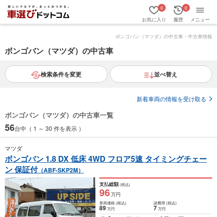
0
0
お気に入り
履歴
メニュー
ボンゴバン（マツダ）の中古車・中古車情報
ボンゴバン（マツダ）の中古車
検索条件を変更
並べ替え
新着車両の情報を受け取る
ボンゴバン（マツダ）の中古車一覧
56
台中（ 1 ～ 30 件を表示 ）
マツダ
ボンゴバン 1.8 DX 低床 4WD フロア5速 タイミングチェー
ン 保証付
（ABF-SKP2M）
支払総額
(税込)
96
万円
車両価格
(税込)
諸費用
(税込)
89
7
万円
万円