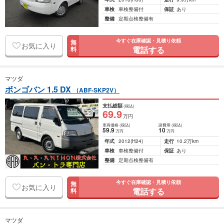
車検
車検整備付
保証
あり
整備
定期点検整備有
今すぐ在庫確認・見積り依頼
無
お気に入り
電話する
料
マツダ
ボンゴバン 1.5 DX
（ABF-SKP2V）
支払総額
(税込)
69
.9
万円
車両価格
(税込)
諸費用
(税込)
59
.9
10
万円
万円
年式
2012
(H24)
走行
10.2万km
車検
車検整備付
保証
あり
整備
定期点検整備有
今すぐ在庫確認・見積り依頼
無
お気に入り
電話する
料
マツダ