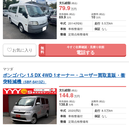
支払総額
(税込)
79
.9
万円
車両価格
(税込)
諸費用
(税込)
69
.9
10
万円
万円
年式
2014
(H26)
走行
5.5万km
車検
車検整備付
保証
なし
整備
定期点検整備有
今すぐ在庫確認・見積り依頼
無
お気に入り
電話する
料
マツダ
ボンゴバン 1.5 DX 4WD 1オーナー・ユーザー買取直販・衝
突軽減機
（5BF-S413Z）
支払総額
(税込)
144
.8
万円
車両価格
(税込)
諸費用
(税込)
138
.8
6
万円
万円
年式
2020
(R2)
走行
8.5万km
車検
車検整備付
保証
なし
整備
定期点検整備有