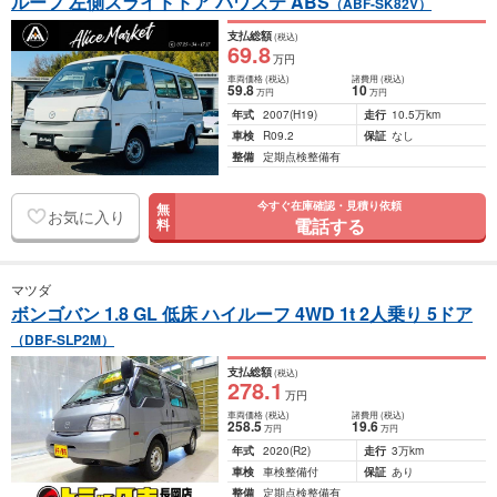
ルーフ 左側スライドドア パワステ ABS
（ABF-SK82V）
支払総額
(税込)
69
.8
万円
車両価格
(税込)
諸費用
(税込)
59
.8
10
万円
万円
年式
2007
(H19)
走行
10.5万km
車検
R09.2
保証
なし
整備
定期点検整備有
今すぐ在庫確認・見積り依頼
無
お気に入り
電話する
料
マツダ
ボンゴバン 1.8 GL 低床 ハイルーフ 4WD 1t 2人乗り 5ドア
（DBF-SLP2M）
支払総額
(税込)
278
.1
万円
車両価格
(税込)
諸費用
(税込)
258
.5
19
.6
万円
万円
年式
2020
(R2)
走行
3万km
車検
車検整備付
保証
あり
整備
定期点検整備有