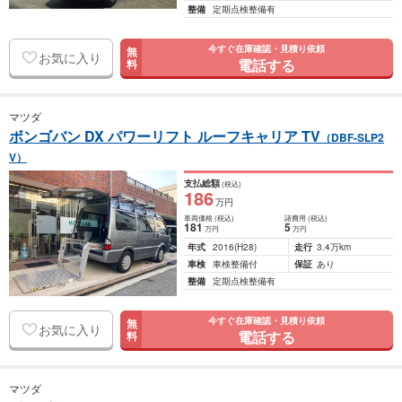
整備
定期点検整備有
今すぐ在庫確認・見積り依頼
無
お気に入り
電話する
料
マツダ
ボンゴバン DX パワーリフト ルーフキャリア TV
（DBF-SLP2
V）
支払総額
(税込)
186
万円
車両価格
(税込)
諸費用
(税込)
181
5
万円
万円
年式
2016
(H28)
走行
3.4万km
車検
車検整備付
保証
あり
整備
定期点検整備有
今すぐ在庫確認・見積り依頼
無
お気に入り
電話する
料
マツダ