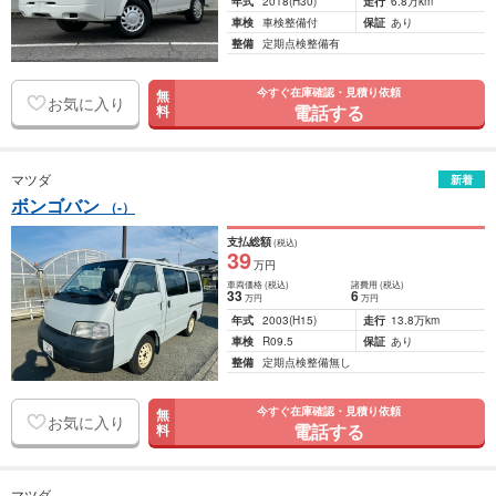
年式
2018
(H30)
走行
6.8万km
車検
車検整備付
保証
あり
整備
定期点検整備有
今すぐ在庫確認・見積り依頼
無
お気に入り
電話する
料
マツダ
新着
ボンゴバン
（-）
支払総額
(税込)
39
万円
車両価格
(税込)
諸費用
(税込)
33
6
万円
万円
年式
2003
(H15)
走行
13.8万km
車検
R09.5
保証
あり
整備
定期点検整備無し
今すぐ在庫確認・見積り依頼
無
お気に入り
電話する
料
マツダ