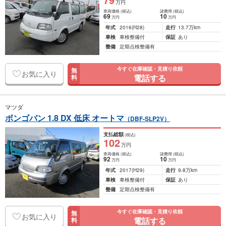
万円
車両価格
(税込)
諸費用
(税込)
69
10
万円
万円
年式
2016
(H28)
走行
13.7万km
車検
車検整備付
保証
あり
整備
定期点検整備有
今すぐ在庫確認・見積り依頼
無
お気に入り
電話する
料
マツダ
ボンゴバン 1.8 DX 低床 オートマ
（DBF-SLP2V）
支払総額
(税込)
102
万円
車両価格
(税込)
諸費用
(税込)
92
10
万円
万円
年式
2017
(H29)
走行
9.8万km
車検
車検整備付
保証
あり
整備
定期点検整備有
今すぐ在庫確認・見積り依頼
無
お気に入り
電話する
料