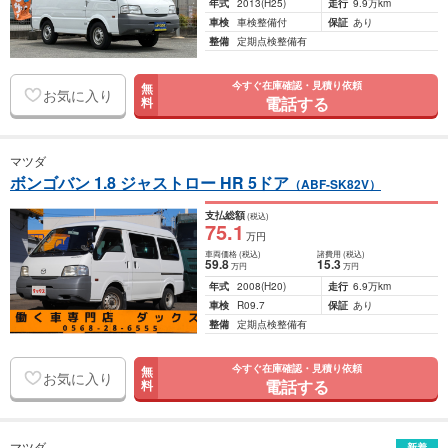
年式
2013
(H25)
走行
9.9万km
車検
車検整備付
保証
あり
整備
定期点検整備有
今すぐ在庫確認・見積り依頼
無
お気に入り
電話する
料
マツダ
ボンゴバン 1.8 ジャストロー HR 5ドア
（ABF-SK82V）
支払総額
(税込)
75
.1
万円
車両価格
(税込)
諸費用
(税込)
59
.8
15
.3
万円
万円
年式
2008
(H20)
走行
6.9万km
車検
R09.7
保証
あり
整備
定期点検整備有
今すぐ在庫確認・見積り依頼
無
お気に入り
電話する
料
マツダ
新着