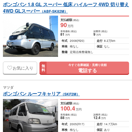
ボンゴバン 1.8 GL スーパー 低床 ハイルーフ 4WD 切り替え
4WD GLスーパー
（ABF-SK82M）
支払総額
(税込)
90
万円
車両価格
(税込)
諸費用
(税込)
81
9
万円
万円
年式
2008
(H20)
走行
8.2万km
車検
検なし
保証
なし
整備
定期点検整備無し
今すぐ在庫確認・見積り依頼
無
お気に入り
電話する
料
マツダ
ボンゴバン ルーフキャリア
（SKF2M）
支払総額
(税込)
100
.4
万円
車両価格
(税込)
諸費用
(税込)
88
12
.4
万円
万円
年式
2005
(H17)
走行
14.7万km
車検
検なし
保証
あり