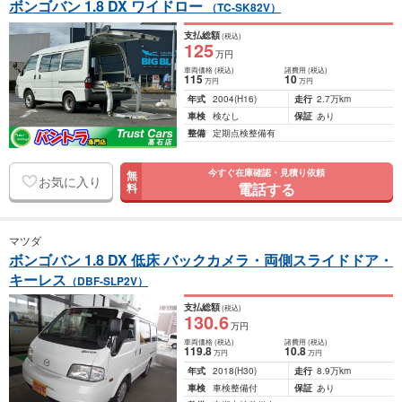
ボンゴバン 1.8 DX ワイドロー
（TC-SK82V）
支払総額
(税込)
125
万円
車両価格
(税込)
諸費用
(税込)
115
10
万円
万円
年式
2004
(H16)
走行
2.7万km
車検
検なし
保証
あり
整備
定期点検整備有
今すぐ在庫確認・見積り依頼
無
お気に入り
電話する
料
マツダ
ボンゴバン 1.8 DX 低床 バックカメラ・両側スライドドア・
キーレス
（DBF-SLP2V）
支払総額
(税込)
130
.6
万円
車両価格
(税込)
諸費用
(税込)
119
.8
10
.8
万円
万円
年式
2018
(H30)
走行
8.9万km
車検
車検整備付
保証
あり