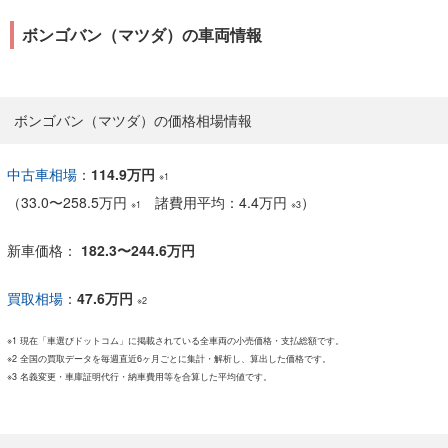
ボンゴバン（マツダ）の車両情報
ボンゴバン（マツダ）の価格相場情報
中古車相場
：
114.9万円
※1
（
33.0
〜
258.5万円
諸費用平均：4.4万円
）
※1
※3
新車価格：
182.3〜244.6万円
買取相場
：
47.6万円
※2
※1 現在「車選びドットコム」に掲載されている全車両の小売価格・支払総額です。
※2 全国の買取データを毎週直近6ヶ月ごとに集計・解析し、算出した価格です。
※3 名義変更・車庫証明代行・納車費用等を合算した平均値です。