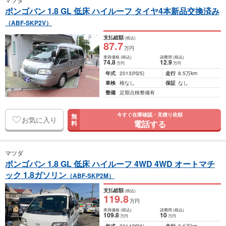
ボンゴバン 1.8 GL 低床 ハイルーフ タイヤ4本新品交換済み
（ABF-SKP2V）
支払総額
(税込)
87
.7
万円
車両価格
(税込)
諸費用
(税込)
74
.8
12
.9
万円
万円
年式
2013
(H25)
走行
8.5万km
車検
検なし
保証
なし
整備
定期点検整備有
今すぐ在庫確認・見積り依頼
無
お気に入り
電話する
料
マツダ
ボンゴバン 1.8 GL 低床 ハイルーフ 4WD 4WD オートマチ
ック 1.8ガソリン
（ABF-SKP2M）
支払総額
(税込)
119
.8
万円
車両価格
(税込)
諸費用
(税込)
109
.8
10
万円
万円