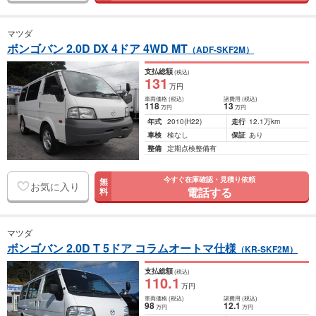
マツダ
ボンゴバン 2.0D DX 4ドア 4WD MT
（ADF-SKF2M）
支払総額
(税込)
131
万円
車両価格
(税込)
諸費用
(税込)
118
13
万円
万円
年式
2010
(H22)
走行
12.1万km
車検
検なし
保証
あり
整備
定期点検整備有
今すぐ在庫確認・見積り依頼
無
お気に入り
電話する
料
マツダ
ボンゴバン 2.0D T 5ドア コラムオートマ仕様
（KR-SKF2M）
支払総額
(税込)
110
.1
万円
車両価格
(税込)
諸費用
(税込)
98
12
.1
万円
万円