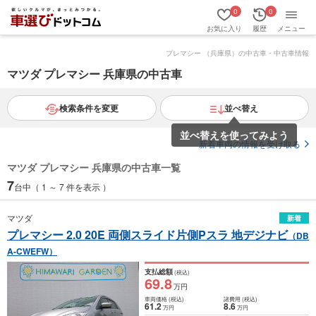
0
0
お気に入り
履歴
メニュー
プレマシー （兵庫県）の中古車・中古車情報
マツダ プレマシー 兵庫県の中古車
検索条件を変更
並べ替え
並べ替えを使ってみよう
新着車両の情報を受け取る
マツダ プレマシー 兵庫県の中古車一覧
7
台中（ 1 ～ 7 件を表示 ）
マツダ
新着
プレマシー 2.0 20E 両側スライド片側Pスラ 地デジナビ
（DB
A-CWEFW）
支払総額
(税込)
69
.8
万円
車両価格
(税込)
諸費用
(税込)
61
.2
8
.6
万円
万円