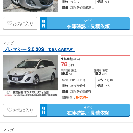
車検
検なし
保証
なし
整備
定期点検整備無し
今すぐ
無
お気に入り
在庫確認・見積依頼
料
マツダ
プレマシー 2.0 20S
（DBA-CWEFW）
支払総額
(税込)
78
万円
車両価格
(税込)
諸費用
(税込)
59
.8
18
.2
万円
万円
年式
2012
(H24)
走行
4万km
車検
車検整備付
保証
あり
整備
定期点検整備有
情報提供：
今すぐ
無
お気に入り
在庫確認・見積依頼
料
マツダ