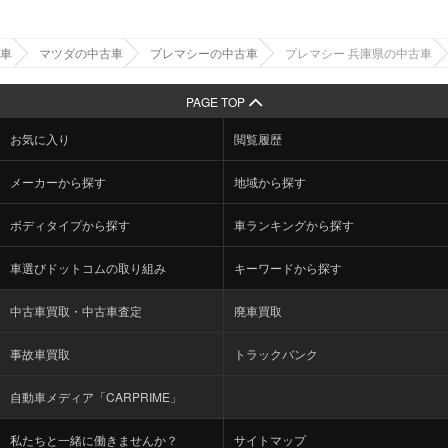
車
マツダの中古車
プレマシーの中古車
プレマシー 兵庫県の中古車
PAGE TOP
お気に入り
閲覧履歴
メーカーから探す
地域から探す
ボディタイプから探す
車ランキングから探す
車選びドットコムの取り組み
キーワードから探す
中古車買取・中古車査定
廃車買取
事故車買取
トラックバンク
自動車メディア「CARPRIME」
私たちと一緒に働きませんか？
サイトマップ