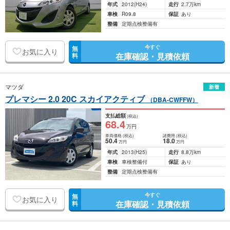
年式
2012
(H24)
走行
2.7万km
車検
R09.8
保証
あり
整備
定期点検整備有
今すぐ
無
お気に入り
在庫確認・見積依頼
料
マツダ
新着
プレマシー 2.0 20C スカイアクティブ
（DBA-CWFFW）
支払総額
(税込)
68
.4
万円
車両価格
(税込)
諸費用
(税込)
50
.4
18
.0
万円
万円
年式
2013
(H25)
走行
8.8万km
車検
車検整備付
保証
あり
整備
定期点検整備有
今すぐ
無
お気に入り
在庫確認・見積依頼
料