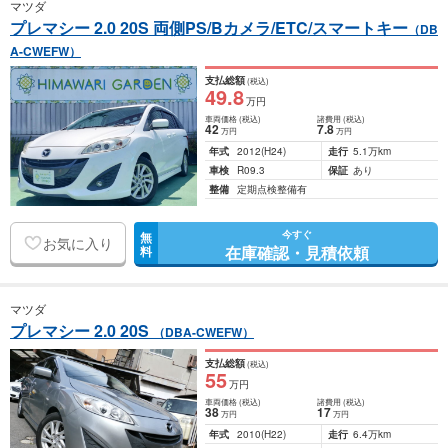
マツダ
プレマシー 2.0 20S 両側PS/Bカメラ/ETC/スマートキー
（DB
A-CWEFW）
支払総額
(税込)
49
.8
万円
車両価格
(税込)
諸費用
(税込)
42
7
.8
万円
万円
年式
2012
(H24)
走行
5.1万km
車検
R09.3
保証
あり
整備
定期点検整備有
今すぐ
無
お気に入り
在庫確認・見積依頼
料
マツダ
プレマシー 2.0 20S
（DBA-CWEFW）
支払総額
(税込)
55
万円
車両価格
(税込)
諸費用
(税込)
38
17
万円
万円
年式
2010
(H22)
走行
6.4万km