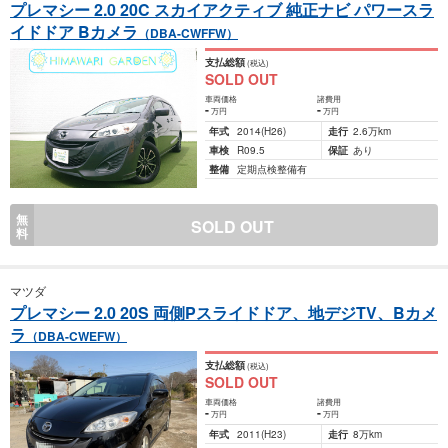
プレマシー 2.0 20C スカイアクティブ 純正ナビ パワースラ
イドドア Bカメラ
（DBA-CWFFW）
支払総額
(税込)
SOLD OUT
車両価格
諸費用
-
-
万円
万円
年式
2014
(H26)
走行
2.6万km
車検
R09.5
保証
あり
整備
定期点検整備有
無
SOLD OUT
料
マツダ
プレマシー 2.0 20S 両側Pスライドドア、地デジTV、Bカメ
ラ
（DBA-CWEFW）
支払総額
(税込)
SOLD OUT
車両価格
諸費用
-
-
万円
万円
年式
2011
(H23)
走行
8万km