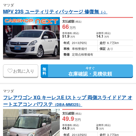
マツダ
MPV 23S ユーティリティパッケージ 修復無
（-）
支払総額
(税込)
66
万円
車両価格
(税込)
諸費用
(税込)
51
.9
14
.1
万円
万円
年式
2013
(H25)
走行
6.7万km
車検
車検整備付
保証
あり
整備
定期点検整備有
今すぐ
無
お気に入り
在庫確認・見積依頼
料
マツダ
フレアワゴン XG キーレスE Iストップ 両側スライドドア オ
ートエアコン パワステ
（DBA-MM32S）
支払総額
(税込)
49
.9
万円
車両価格
(税込)
諸費用
(税込)
44
.9
5
万円
万円
年式
2013
(H25)
走行
3.7万km