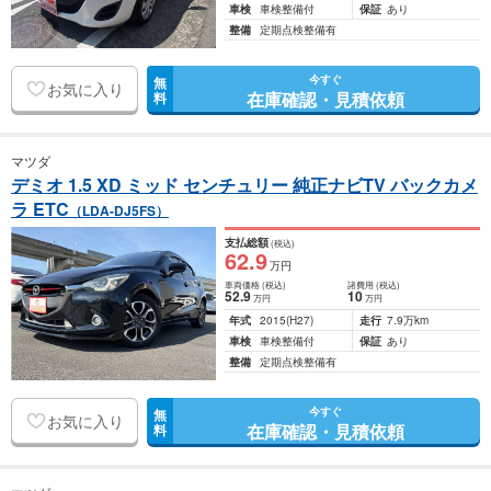
車検
車検整備付
保証
あり
整備
定期点検整備有
今すぐ
無
お気に入り
在庫確認・見積依頼
料
マツダ
デミオ 1.5 XD ミッド センチュリー 純正ナビTV バックカメ
ラ ETC
（LDA-DJ5FS）
支払総額
(税込)
62
.9
万円
車両価格
(税込)
諸費用
(税込)
52
.9
10
万円
万円
年式
2015
(H27)
走行
7.9万km
車検
車検整備付
保証
あり
整備
定期点検整備有
今すぐ
無
お気に入り
在庫確認・見積依頼
料