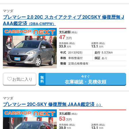
マツダ
プレマシー 2.0 20C スカイアクティブ 20CSKY 修復歴無 J
AAA鑑定済
（DBA-CWFFW）
支払総額
(税込)
47
万円
車両価格
(税込)
諸費用
(税込)
33
.9
13
.1
万円
万円
年式
2013
(H25)
走行
5.5万km
車検
車検整備付
保証
あり
整備
定期点検整備有
今すぐ
無
お気に入り
在庫確認・見積依頼
料
マツダ
プレマシー 20C-SKY 修復歴無 JAAA鑑定済
（-）
支払総額
(税込)
53
万円
車両価格
(税込)
諸費用
(税込)
39
.9
13
.1
万円
万円