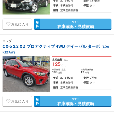
年式
2015
(H27)
走行
7.6万km
車検
車検整備付
保証
あり
整備
定期点検整備有
今すぐ
無
お気に入り
在庫確認・見積依頼
料
マツダ
CX-5 2.2 XD プロアクティブ 4WD デイーゼル ターボ
（LDA-
KE2AW）
支払総額
(税込)
125
万円
車両価格
(税込)
諸費用
(税込)
108
17
万円
万円
年式
2016
(H28)
走行
9万km
車検
車検整備付
保証
あり
整備
定期点検整備有
今すぐ
無
お気に入り
在庫確認・見積依頼
料