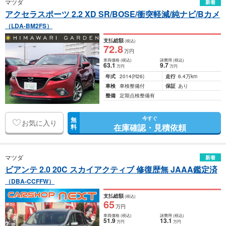
マツダ
新着
アクセラスポーツ 2.2 XD SR/BOSE/衝突軽減/純ナビ/Bカメ
（LDA-BM2FS）
支払総額
(税込)
72
.8
万円
車両価格
(税込)
諸費用
(税込)
63
.1
9
.7
万円
万円
年式
2014
(H26)
走行
6.4万km
車検
車検整備付
保証
あり
整備
定期点検整備有
今すぐ
無
お気に入り
在庫確認・見積依頼
料
マツダ
新着
ビアンテ 2.0 20C スカイアクティブ 修復歴無 JAAA鑑定済
（DBA-CCFFW）
支払総額
(税込)
65
万円
車両価格
(税込)
諸費用
(税込)
51
.9
13
.1
万円
万円