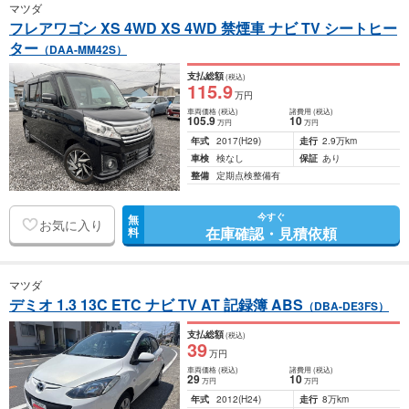
マツダ
フレアワゴン XS 4WD XS 4WD 禁煙車 ナビ TV シートヒー
ター
（DAA-MM42S）
支払総額
(税込)
115
.9
万円
車両価格
(税込)
諸費用
(税込)
105
.9
10
万円
万円
年式
2017
(H29)
走行
2.9万km
車検
検なし
保証
あり
整備
定期点検整備有
今すぐ
無
お気に入り
在庫確認・見積依頼
料
マツダ
デミオ 1.3 13C ETC ナビ TV AT 記録簿 ABS
（DBA-DE3FS）
支払総額
(税込)
39
万円
車両価格
(税込)
諸費用
(税込)
29
10
万円
万円
年式
2012
(H24)
走行
8万km