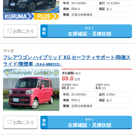
年式
2014
(H26)
走行
10.4万km
車検
R08.9
保証
あり
整備
定期点検整備有
今すぐ
無
お気に入り
在庫確認・見積依頼
料
マツダ
フレアワゴン ハイブリッド XG セーフティサポート/両側ス
ライド/禁煙車
（DAA-MM53S）
支払総額
(税込)
89
.8
万円
車両価格
(税込)
諸費用
(税込)
85
.3
4
.5
万円
万円
年式
2018
(H30)
走行
2万km
車検
R09.3
保証
あり
整備
定期点検整備有
今すぐ
無
お気に入り
在庫確認・見積依頼
料