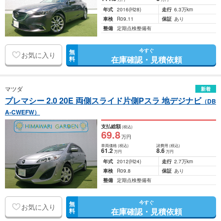
年式
2016
(H28)
走行
6.3万km
車検
R09.11
保証
あり
整備
定期点検整備有
今すぐ
無
お気に入り
在庫確認・見積依頼
料
マツダ
新着
プレマシー 2.0 20E 両側スライド片側Pスラ 地デジナビ
（DB
A-CWEFW）
支払総額
(税込)
69
.8
万円
車両価格
(税込)
諸費用
(税込)
61
.2
8
.6
万円
万円
年式
2012
(H24)
走行
2.7万km
車検
R09.8
保証
あり
整備
定期点検整備有
今すぐ
無
お気に入り
在庫確認・見積依頼
料