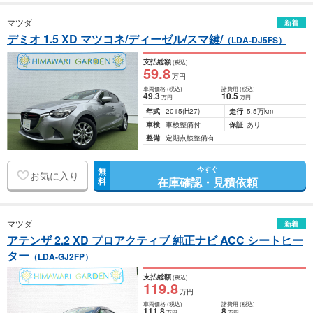
マツダ
新着
デミオ 1.5 XD マツコネ/ディーゼル/スマ鍵/
（LDA-DJ5FS）
支払総額
(税込)
59
.8
万円
車両価格
(税込)
諸費用
(税込)
49
.3
10
.5
万円
万円
年式
2015
(H27)
走行
5.5万km
車検
車検整備付
保証
あり
整備
定期点検整備有
今すぐ
無
お気に入り
在庫確認・見積依頼
料
マツダ
新着
アテンザ 2.2 XD プロアクティブ 純正ナビ ACC シートヒー
ター
（LDA-GJ2FP）
支払総額
(税込)
119
.8
万円
車両価格
(税込)
諸費用
(税込)
111
.8
8
万円
万円