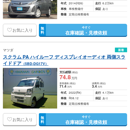
年式
2014
(H26)
走行
6.2万km
車検
車検整備付
保証
あり
整備
定期点検整備有
今すぐ
無
お気に入り
在庫確認・見積依頼
料
マツダ
新着
スクラム PA ハイルーフ ディスプレイオーディオ 両側スラ
イドドア
（5BD-DG17V）
支払総額
(税込)
74
.8
万円
車両価格
(税込)
諸費用
(税込)
71
.4
3
.4
万円
万円
年式
2022
(R4)
走行
4.1万km
車検
R08.12
保証
あり
整備
定期点検整備有
今すぐ
無
お気に入り
在庫確認・見積依頼
料