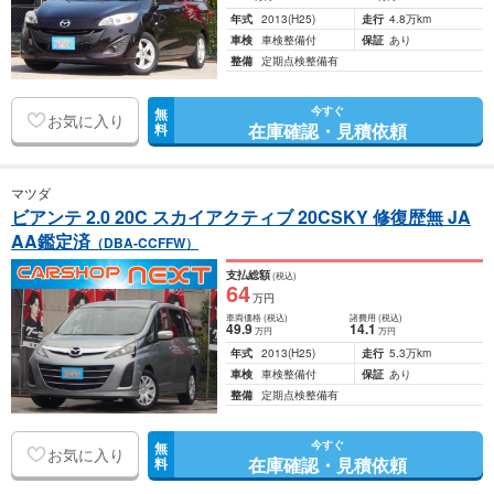
年式
2013
(H25)
走行
4.8万km
車検
車検整備付
保証
あり
整備
定期点検整備有
今すぐ
無
お気に入り
在庫確認・見積依頼
料
マツダ
ビアンテ 2.0 20C スカイアクティブ 20CSKY 修復歴無 JA
AA鑑定済
（DBA-CCFFW）
支払総額
(税込)
64
万円
車両価格
(税込)
諸費用
(税込)
49
.9
14
.1
万円
万円
年式
2013
(H25)
走行
5.3万km
車検
車検整備付
保証
あり
整備
定期点検整備有
今すぐ
無
お気に入り
在庫確認・見積依頼
料