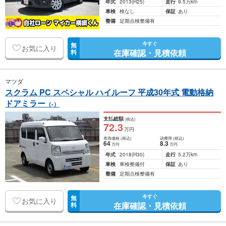
年式
2013
(H25)
走行
9.5万km
車検
検なし
保証
あり
整備
定期点検整備有
今すぐ
無
お気に入り
在庫確認・見積依頼
料
マツダ
スクラム PC スペシャル ハイルーフ 平成30年式 電動格納
ドアミラー
（-）
支払総額
(税込)
72
.3
万円
車両価格
(税込)
諸費用
(税込)
64
8
.3
万円
万円
年式
2018
(H30)
走行
5.2万km
車検
車検整備付
保証
あり
整備
定期点検整備有
今すぐ
無
お気に入り
在庫確認・見積依頼
料