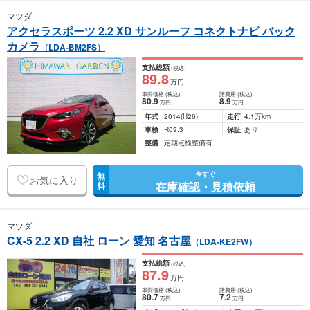
マツダ
アクセラスポーツ 2.2 XD サンルーフ コネクトナビ バック
カメラ
（LDA-BM2FS）
支払総額
(税込)
89
.8
万円
車両価格
(税込)
諸費用
(税込)
80
.9
8
.9
万円
万円
年式
2014
(H26)
走行
4.1万km
車検
R09.3
保証
あり
整備
定期点検整備有
今すぐ
無
お気に入り
在庫確認・見積依頼
料
マツダ
CX-5 2.2 XD 自社 ローン 愛知 名古屋
（LDA-KE2FW）
支払総額
(税込)
87
.9
万円
車両価格
(税込)
諸費用
(税込)
80
.7
7
.2
万円
万円