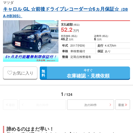
マツダ
キャロル GL ☆前後ドライブレコーダー☆6ヵ月保証☆
（DB
A-HB36S）
支払総額
(税込)
52
.2
万円
車両価格
(税込)
諸費用
(税込)
46
.2
6
万円
万円
年式
2017
(H29)
走行
4.6万km
車検
車検整備付
保証
あり
整備
定期点検整備有
今すぐ
無
お気に入り
在庫確認・見積依頼
料
1
/ 124
最初
前の30件
次の30件
最後
諦めるのはまだ早い！