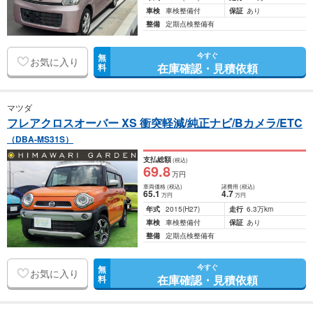
車検
車検整備付
保証
あり
整備
定期点検整備有
今すぐ
無
お気に入り
在庫確認・見積依頼
料
マツダ
フレアクロスオーバー XS 衝突軽減/純正ナビ/Bカメラ/ETC
（DBA-MS31S）
支払総額
(税込)
69
.8
万円
車両価格
(税込)
諸費用
(税込)
65
.1
4
.7
万円
万円
年式
2015
(H27)
走行
6.3万km
車検
車検整備付
保証
あり
整備
定期点検整備有
今すぐ
無
お気に入り
在庫確認・見積依頼
料