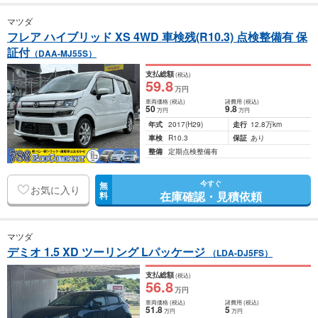
マツダ
フレア ハイブリッド XS 4WD 車検残(R10.3) 点検整備有 保
証付
（DAA-MJ55S）
支払総額
(税込)
59
.8
万円
車両価格
(税込)
諸費用
(税込)
50
9
.8
万円
万円
年式
2017
(H29)
走行
12.8万km
車検
R10.3
保証
あり
整備
定期点検整備有
今すぐ
無
お気に入り
在庫確認・見積依頼
料
マツダ
デミオ 1.5 XD ツーリング Lパッケージ
（LDA-DJ5FS）
支払総額
(税込)
56
.8
万円
車両価格
(税込)
諸費用
(税込)
51
.8
5
万円
万円