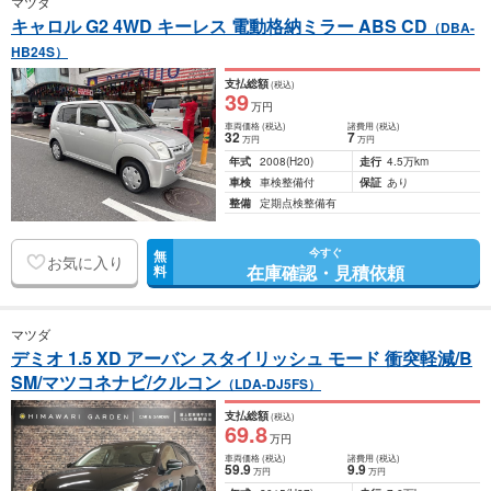
マツダ
キャロル G2 4WD キーレス 電動格納ミラー ABS CD
（DBA-
HB24S）
支払総額
(税込)
39
万円
車両価格
(税込)
諸費用
(税込)
32
7
万円
万円
年式
2008
(H20)
走行
4.5万km
車検
車検整備付
保証
あり
整備
定期点検整備有
今すぐ
無
お気に入り
在庫確認・見積依頼
料
マツダ
デミオ 1.5 XD アーバン スタイリッシュ モード 衝突軽減/B
SM/マツコネナビ/クルコン
（LDA-DJ5FS）
支払総額
(税込)
69
.8
万円
車両価格
(税込)
諸費用
(税込)
59
.9
9
.9
万円
万円