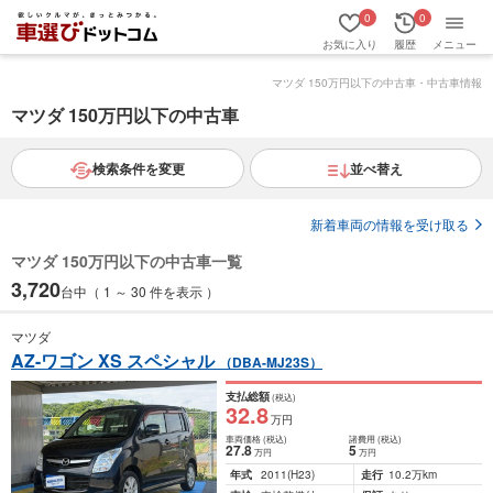
0
0
お気に入り
履歴
メニュー
マツダ 150万円以下の中古車・中古車情報
マツダ 150万円以下の中古車
検索条件を変更
並べ替え
新着車両の情報を受け取る
マツダ 150万円以下の中古車一覧
3,720
台中（ 1 ～ 30 件を表示 ）
マツダ
AZ-ワゴン XS スペシャル
（DBA-MJ23S）
支払総額
(税込)
32
.8
万円
車両価格
(税込)
諸費用
(税込)
27
.8
5
万円
万円
年式
2011
(H23)
走行
10.2万km