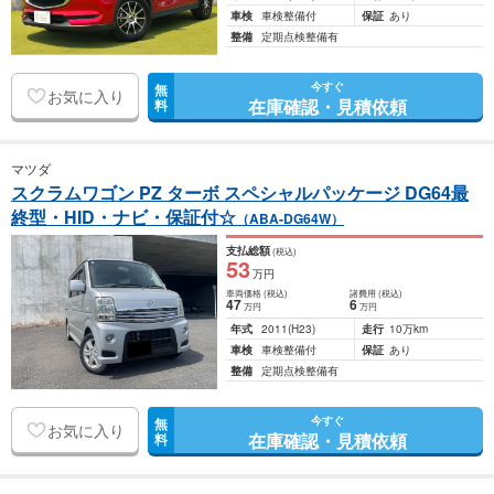
車検
車検整備付
保証
あり
整備
定期点検整備有
今すぐ
無
お気に入り
在庫確認・見積依頼
料
マツダ
スクラムワゴン PZ ターボ スペシャルパッケージ DG64最
終型・HID・ナビ・保証付☆
（ABA-DG64W）
支払総額
(税込)
53
万円
車両価格
(税込)
諸費用
(税込)
47
6
万円
万円
年式
2011
(H23)
走行
10万km
車検
車検整備付
保証
あり
整備
定期点検整備有
今すぐ
無
お気に入り
在庫確認・見積依頼
料