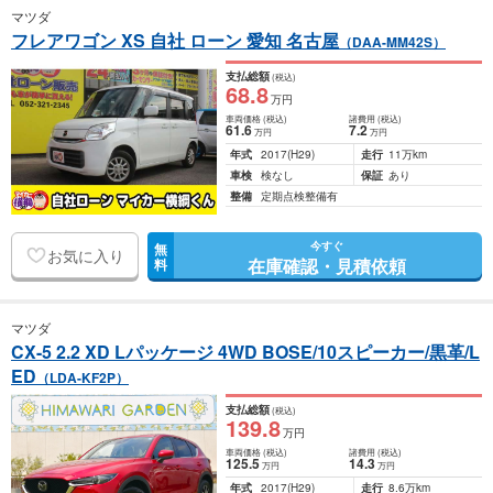
マツダ
フレアワゴン XS 自社 ローン 愛知 名古屋
（DAA-MM42S）
支払総額
(税込)
68
.8
万円
車両価格
(税込)
諸費用
(税込)
61
.6
7
.2
万円
万円
年式
2017
(H29)
走行
11万km
車検
検なし
保証
あり
整備
定期点検整備有
今すぐ
無
お気に入り
在庫確認・見積依頼
料
マツダ
CX-5 2.2 XD Lパッケージ 4WD BOSE/10スピーカー/黒革/L
ED
（LDA-KF2P）
支払総額
(税込)
139
.8
万円
車両価格
(税込)
諸費用
(税込)
125
.5
14
.3
万円
万円
年式
2017
(H29)
走行
8.6万km