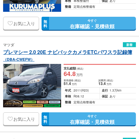
車検
車検整備付
保証
あり
整備
定期点検整備有
今すぐ
無
お気に入り
在庫確認・見積依頼
料
マツダ
新着
プレマシー 2.0 20E ナビバックカメラETCパワスラ記録簿
（DBA-CWEFW）
支払総額
(税込)
64
.8
万円
車両価格
(税込)
諸費用
(税込)
51
.4
13
.4
万円
万円
年式
2011
(H23)
走行
1.3万km
車検
R08.12
保証
あり
整備
定期点検整備有
今すぐ
無
お気に入り
在庫確認・見積依頼
料