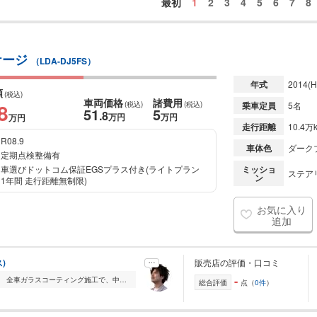
最初
1
2
3
4
5
6
7
8
ッケージ
（LDA-DJ5FS）
年式
2014
(H
額
(税込)
車両価格
諸費用
8
(税込)
(税込)
乗車定員
5名
51
5
.8
万円
万円
万円
走行距離
10.4万
R08.9
車体色
ダーク
定期点検整備有
車選びドットコム保証EGSプラス付き(ライトプラン
ミッショ
ステアリ
ン
1年間 走行距離無制限)
お気に入り
追加
)
販売店の評価・口コミ
-
福岡・田川から「価格以上の輝き」を。 全車ガラスコーティング施工で、中古車 の常識を変える一台をお届けします。 KURUMA PLUSのページを ご覧いただき、誠にありが...
総合評価
点（
0件
）