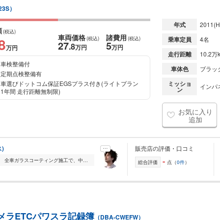
23S）
年式
2011
(H
額
(税込)
車両価格
諸費用
8
(税込)
(税込)
乗車定員
4名
27
5
.8
万円
万円
万円
走行距離
10.2万
車検整備付
車体色
ブラッ
定期点検整備有
車選びドットコム保証EGSプラス付き(ライトプラン
ミッショ
インパネ
ン
1年間 走行距離無制限)
お気に入り
追加
)
販売店の評価・口コミ
-
福岡・田川から「価格以上の輝き」を。 全車ガラスコーティング施工で、中古車 の常識を変える一台をお届けします。 KURUMA PLUSのページを ご覧いただき、誠にありが...
総合評価
点（
0件
）
クカメラETCパワスラ記録簿
（DBA-CWEFW）