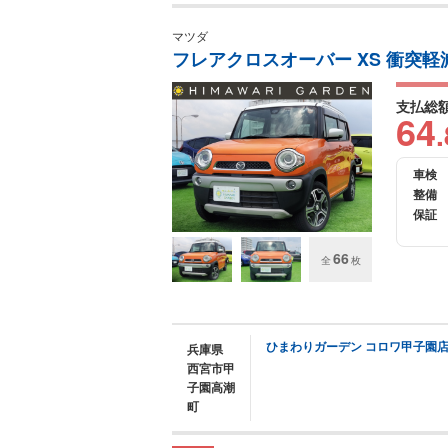
マツダ
フレアクロスオーバー XS 衝突軽減
支払総
64
.
車検
整備
保証
66
全
枚
ひまわりガーデン コロワ甲子園
兵庫県
西宮市甲
子園高潮
町