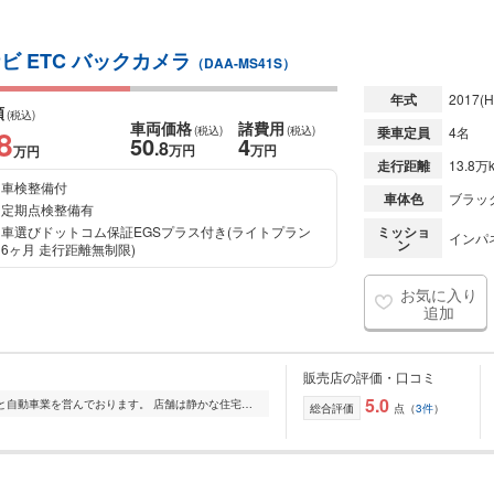
ビ ETC バックカメラ
（DAA-MS41S）
年式
2017
(H
額
(税込)
車両価格
諸費用
8
(税込)
(税込)
乗車定員
4名
50
4
.8
万円
万円
万円
走行距離
13.8万
車検整備付
車体色
ブラッ
定期点検整備有
車選びドットコム保証EGSプラス付き(ライトプラン
ミッショ
インパ
ン
6ヶ月 走行距離無制限)
お気に入り
追加
販売店の評価・口コミ
5.0
富山県富山市の片隅で夫婦でひっそりと自動車業を営んでおります。 店舗は静かな住宅地街にございますので、完全予約制にて、一人一人のお客様とのお時間をしっかりと...
総合評価
点（
3件
）