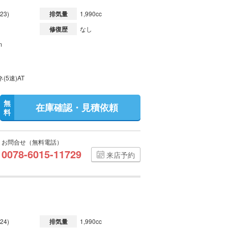
23)
排気量
1,990cc
修復歴
なし
m
(5速)AT
無
在庫確認・見積依頼
料
お問合せ（無料電話）
0078-6015-11729
来店予約
24)
排気量
1,990cc