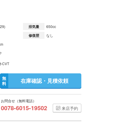
29)
排気量
650cc
修復歴
なし
km
ク
ネCVT
無
在庫確認・見積依頼
料
お問合せ（無料電話）
0078-6015-19502
来店予約