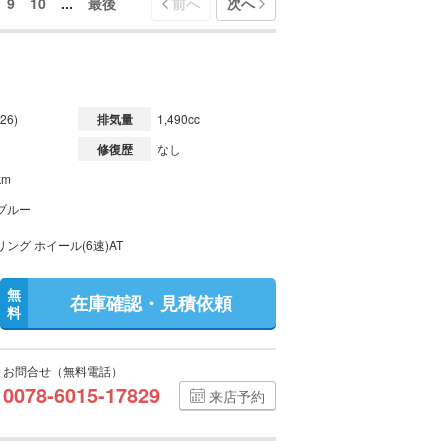
9
10
...
最後
前へ
次へ
26)
排気量
1,490cc
修復歴
なし
km
ブルー
ング ホイール(6速)AT
無
在庫確認・見積依頼
料
お問合せ（無料電話）
0078-6015-17829
来店予約