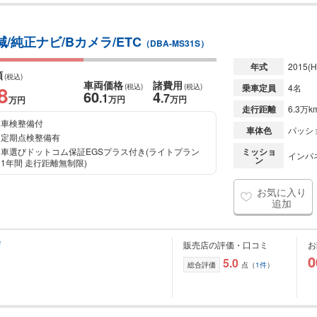
/純正ナビ/Bカメラ/ETC
（DBA-MS31S）
年式
2015
(H
額
(税込)
車両価格
諸費用
8
(税込)
(税込)
乗車定員
4名
60
4
.1
.7
万円
万円
万円
走行距離
6.3万k
車検整備付
車体色
パッシ
定期点検整備有
車選びドットコム保証EGSプラス付き(ライトプラン
ミッショ
インパ
ン
1年間 走行距離無制限)
お気に入り
追加
店
販売店の評価・口コミ
お
0
5.0
総合評価
点（
1件
）