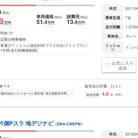
年式
2011
(H
額
(税込)
車両価格
諸費用
8
(税込)
(税込)
乗車定員
7名
51
13
.4
.4
万円
万円
万円
走行距離
1.3万k
R08.12
車体色
グレー
定期点検整備有
車選びドットコム保証EGSプラス付き(ライトプラン
ミッショ
インパネ
ン
1年間 走行距離無制限)
お気に入り
追加
イオート
販売店の評価・口コミ
4.8
■ジェイオートサービス練馬埼玉営業所(株式会社ジェイオート) 展示場: 埼玉県新座市野火止2-10-30■ 弊社では、お客様にお求めになりやすい価格にてディーラー下取車を中...
総合評価
点（
5件
）
ド片側Pスラ 地デジナビ
（DBA-CWEFW）
年式
2012
(H
額