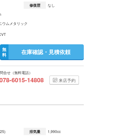
修復歴
なし
m
ニウムメタリック
VT
無
在庫確認・見積依頼
料
問合せ（無料電話）
078-6015-14808
来店予約
25)
排気量
1,990cc