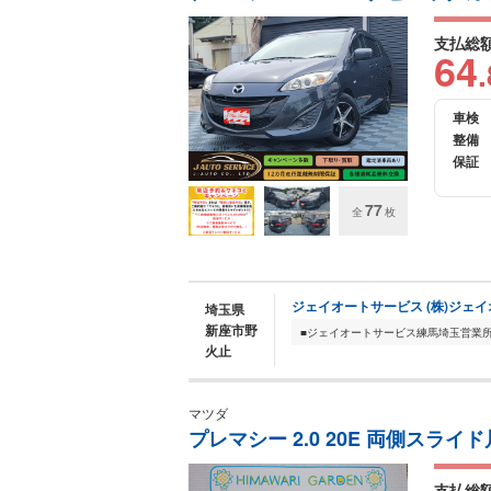
支払総
64
.
車検
整備
保証
77
全
枚
ジェイオートサービス (株)ジェ
埼玉県
新座市野
火止
マツダ
プレマシー 2.0 20E 両側スライ
支払総