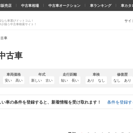
車販売店
中古車相場
中古車オークション
車ランキング
車カタ
サイ
報なら車選びドットコム！
車が揃う中古車検索サイト！
中古車
の中古車
車両価格
年式
走行距離
車検
修復歴
安い
高い
新しい
古い
短い
長い
あり
なし
なし
あり
しい車の条件を登録すると、新着情報を受け取れます！
条件を登録す