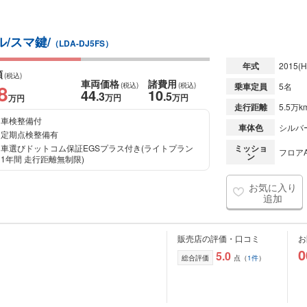
ル/スマ鍵/
（LDA-DJ5FS）
年式
2015
(H
額
(税込)
車両価格
諸費用
8
(税込)
(税込)
乗車定員
5名
44
10
.3
.5
万円
万円
万円
走行距離
5.5万k
車検整備付
車体色
シルバ
定期点検整備有
車選びドットコム保証EGSプラス付き(ライトプラン
ミッショ
フロアA
ン
1年間 走行距離無制限)
お気に入り
追加
販売店の評価・口コミ
お
0
5.0
総合評価
点（
1件
）