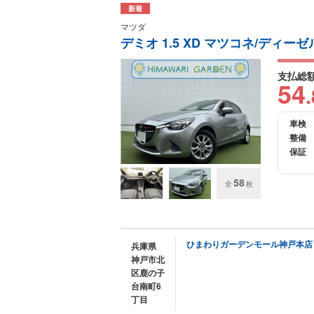
新着
マツダ
デミオ 1.5 XD マツコネ/ディーゼ
支払総
54
.
車検
整備
保証
58
全
枚
ひまわりガーデンモール神戸本店
兵庫県
神戸市北
区鹿の子
台南町6
丁目