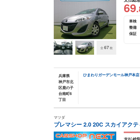
69
.
車検
整備
保証
67
全
枚
ひまわりガーデンモール神戸本店
兵庫県
神戸市北
区鹿の子
台南町6
丁目
マツダ
プレマシー 2.0 20C スカイアクテ
支払総