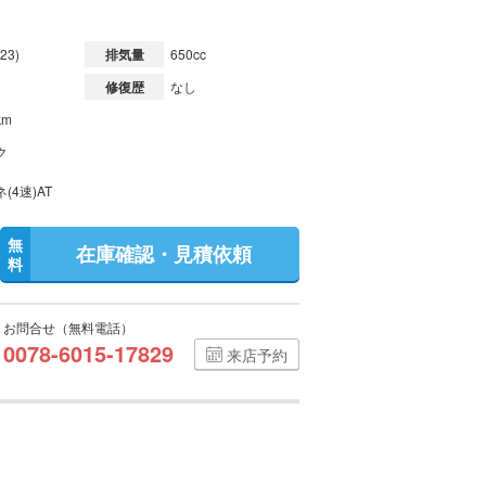
23)
排気量
650cc
修復歴
なし
km
ク
(4速)AT
無
在庫確認・見積依頼
料
お問合せ（無料電話）
0078-6015-17829
来店予約