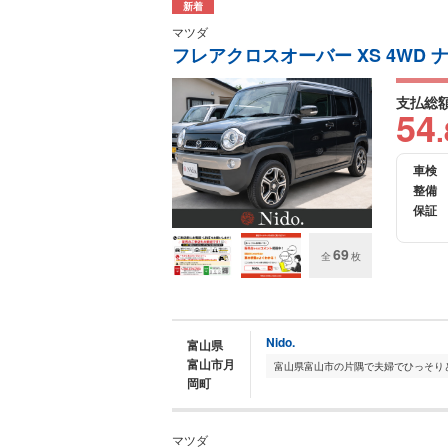
新着
マツダ
フレアクロスオーバー XS 4WD ナ
支払総
54
.
車検
整備
保証
69
全
枚
Nido.
富山県
富山市月
岡町
マツダ