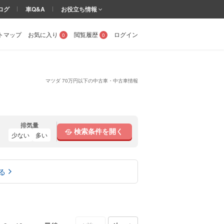
ログ
車Q&A
お役立ち情報
トマップ
お気に入り
閲覧履歴
ログイン
0
0
マツダ 70万円以下の中古車・中古車情報
排気量
検索条件を開く
少ない
多い
る