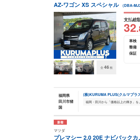
AZ-ワゴン XS スペシャル
（DBA-MJ
支払総
32
.
車検
整備
保証
46
全
枚
(株)KURUMA PLUS(クルマプラス
福岡県
田川市猪
国
新着
マツダ
プレマシー 2.0 20E ナビバッ