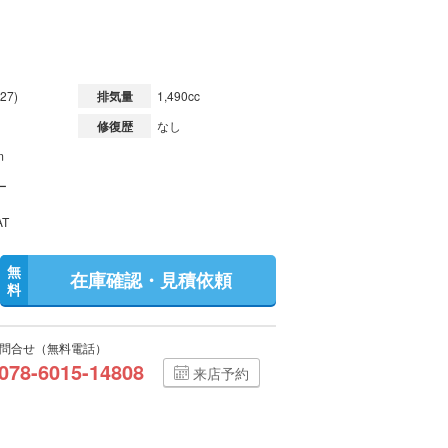
27)
排気量
1,490cc
修復歴
なし
m
ー
T
無
在庫確認・見積依頼
料
問合せ（無料電話）
078-6015-14808
来店予約