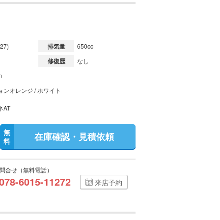
27)
排気量
650cc
修復歴
なし
m
ョンオレンジ / ホワイト
ネAT
無
在庫確認・見積依頼
料
問合せ（無料電話）
078-6015-11272
来店予約