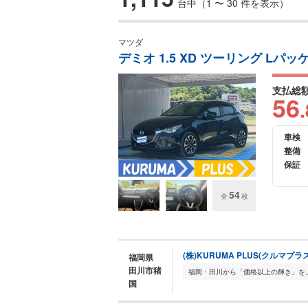
台中（1 〜 30 件を表示）
マツダ
デミオ 1.5 XD ツーリング Lパ
支払総
56
.
車検
整備
保証
54
全
枚
(株)KURUMA PLUS(クルマプラス
福岡県
田川市猪
国