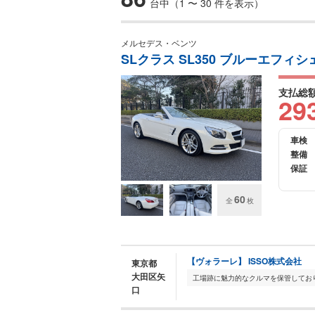
台中（1 〜 30 件を表示）
メルセデス・ベンツ
SLクラス SL350 ブルーエフィ
支払総
29
車検
整備
保証
60
全
枚
【ヴォラーレ】 ISSO株式会社
東京都
大田区矢
口