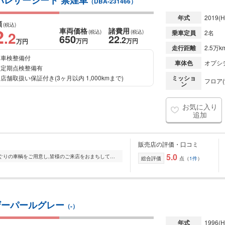
ッパレザーシート 禁煙車
（DBA-231466）
年式
2019
(H
額
(税込)
2
車両価格
諸費用
.2
(税込)
(税込)
乗車定員
2名
650
22
.2
万円
万円
万円
走行距離
2.5万k
車検整備付
車体色
オプシ
定期点検整備有
店舗取扱い保証付き(3ヶ月以内 1,000kmまで)
ミッショ
フロア(
ン
お気に入り
追加
販売店の評価・口コミ
5.0
輸入車に精通したスタッフが、選りすぐりの車輌をご用意し,皆様のご来店をおまちしております。初めての輸入車というお客様へも安心してご購入いただけるようご案内いた...
総合評価
点（
1件
）
 マザーパールグレー
（-）
年式
1996
(H