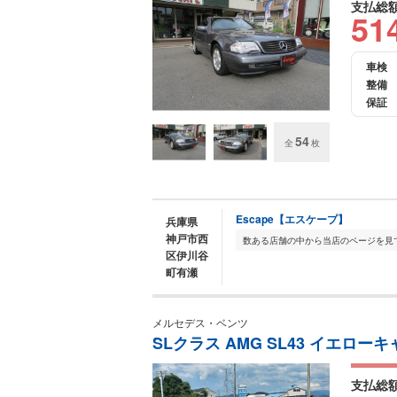
支払総
51
車検
整備
保証
54
全
枚
Escape【エスケープ】
兵庫県
神戸市西
区伊川谷
町有瀬
メルセデス・ベンツ
SLクラス AMG SL43 イエロー
支払総