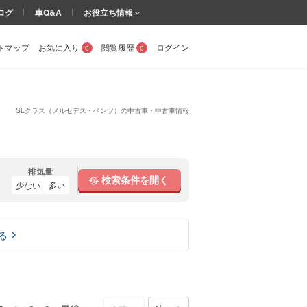
ログ
車Q&A
お役立ち情報
トマップ
お気に入り
閲覧履歴
ログイン
0
0
SLクラス（メルセデス・ベンツ）の中古車・中古車情報
排気量
検索条件を開く
少ない
多い
る