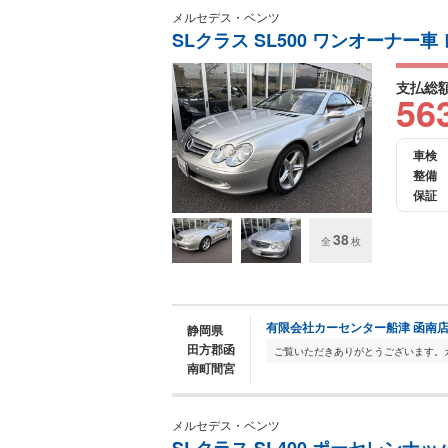
メルセデス・ベンツ
SLクラス SL500 ワンオーナー
支払総
56
車検
整備
保証
38
全
枚
有限会社カーセンター船津 函南
静岡県
田方郡函
南町間宮
メルセデス・ベンツ