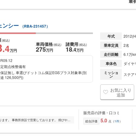
最
シェンシー
（RBA-231457）
年式
2012
(H
額
(税込)
3
車両価格
諸費用
.4
(税込)
(税込)
乗車定員
2名
275
18
.4
万円
万円
万円
走行距離
6.1万k
R09.12
車体色
ダイヤ
定期点検整備有
保証無し 車選びドットコム保証EGSプラス対象車(別
ミッショ
ステアリ
ン
途 126,500円)
お気に入り
追加
販売店の評価・口コミ
5.0
工場跡に魅力的なクルマを保管しております。 事務所併設で営業しております。 煌びやかなショールームではございませんが、隠れ家的な販売店でクルマの質は勿論、トー...
総合評価
点（
1件
）