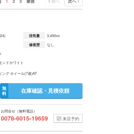
初
1
2
3
最後
前へ
次へ
24)
排気量
3,490cc
修復歴
なし
m
モンドホワイト
ング ホイール(7速)AT
無
在庫確認・見積依頼
料
お問合せ（無料電話）
0078-6015-19659
来店予約