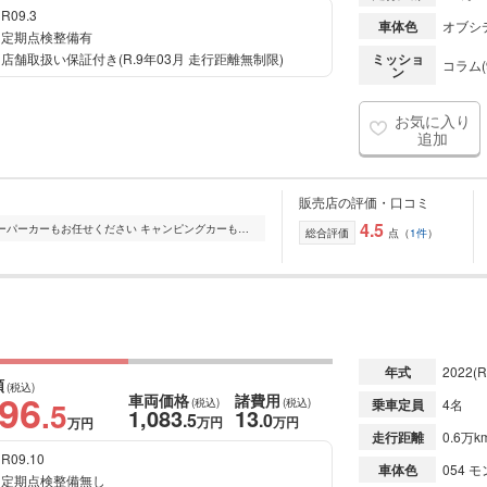
R09.3
車体色
オブシ
定期点検整備有
店舗取扱い保証付き(R.9年03月 走行距離無制限)
ミッショ
コラム(
ン
お気に入り
追加
販売店の評価・口コミ
4.5
フェラーリ・ランボルギーニなどのスーパーカーもお任せください キャンピングカーも得意で、「アドリア」「バーストナー」「ハイマー」などの各種モーターホームも取...
総合評価
点（
1件
）
）
年式
2022
(R
額
(税込)
096
車両価格
諸費用
.5
(税込)
(税込)
乗車定員
4名
1,083
13
.5
.0
万円
万円
万円
走行距離
0.6万k
R09.10
車体色
054
定期点検整備無し