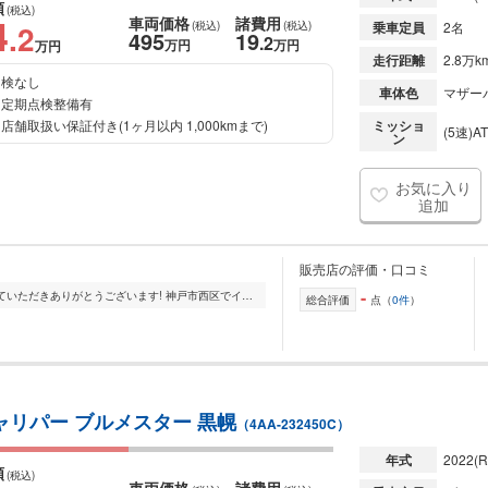
額
(税込)
4
車両価格
諸費用
.2
(税込)
(税込)
乗車定員
2名
495
19
.2
万円
万円
万円
走行距離
2.8万k
検なし
車体色
マザー
定期点検整備有
店舗取扱い保証付き(1ヶ月以内 1,000kmまで)
ミッショ
(5速)AT
ン
お気に入り
追加
販売店の評価・口コミ
-
数ある店舗の中から当店のページを見ていただきありがとうございます! 神戸市西区でインポートネオクラシックカーを中心に販売しております。乗って楽しい観て楽しい、...
総合評価
点（
0件
）
キャリパー ブルメスター 黒幌
（4AA-232450C）
年式
2022
(R
額
(税込)