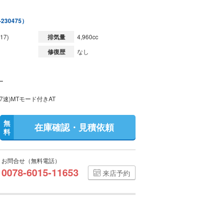
230475）
17)
排気量
4,960cc
修復歴
なし
ー
7速)MTモード付きAT
無
在庫確認・見積依頼
料
お問合せ（無料電話）
0078-6015-11653
来店予約