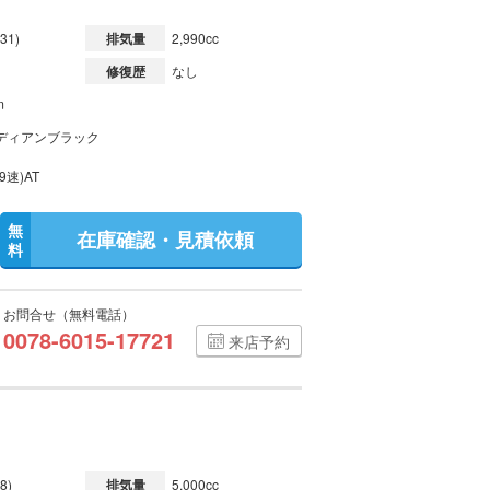
31)
排気量
2,990cc
修復歴
なし
m
ディアンブラック
9速)AT
無
在庫確認・見積依頼
料
お問合せ（無料電話）
0078-6015-17721
来店予約
8)
排気量
5,000cc