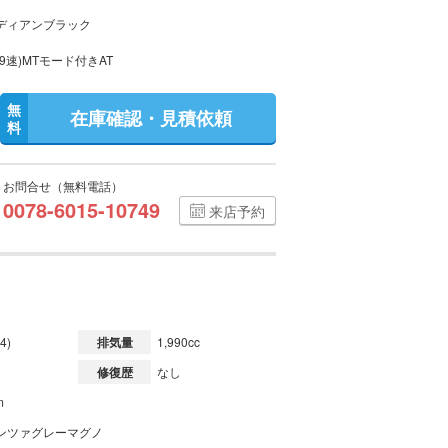
ディアンブラック
9速)MTモード付きAT
無
在庫確認・見積依頼
料
お問合せ（無料電話）
0078-6015-10749
来店予約
4)
排気量
1,990cc
修復歴
なし
m
 モンツァグレーマグノ