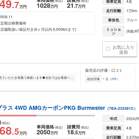
049
車両価格
諸費用
.7
(税込)
(税込)
乗車定員
4名
1028
21
.7
万円
万円
万円
走行距離
1万km
R09.11
車体色
ブルー
定期点検整備有
店舗取扱い保証付き(6ヶ月以内 6,000kmまで)
ミッショ
(9速)AT
ン
お気に入り
追加
販売店の評価・口コミ
-
◆数多くの車屋の中から当社の在庫を見ていただき有難う御座います◆当社ではお客様一人一人にご満足のいただける車輌をご用意させていただいております。お近くのお客様...
総合評価
点（
0件
）
プラス 4WD AMGカーボンPKG Burmester
（7BA-232481C）
年式
2024
(R
額
(税込)
068
車両価格
諸費用
.5
(税込)
(税込)
乗車定員
4名
2050
18
.5
万円
万円
万円
走行距離
0.3万k