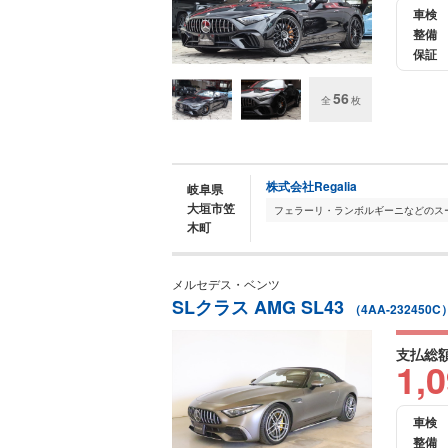
車検
整備
保証
56
全
枚
株式会社Regalia
岐阜県
大垣市笠
木町
メルセデス・ベンツ
SLクラス AMG SL43
（4AA-232450C
支払総
1,
車検
整備