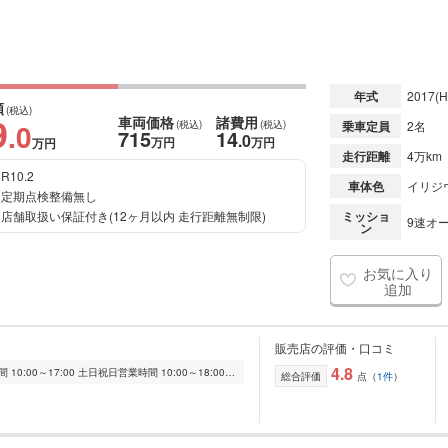
年式
2017
(H
額
(税込)
9
車両価格
諸費用
.0
(税込)
(税込)
乗車定員
2名
715
14
.0
万円
万円
万円
走行距離
4万km
R10.2
車体色
イリジ
定期点検整備無し
店舗取扱い保証付き(12ヶ月以内 走行距離無制限)
ミッショ
9速オー
ン
お気に入り
追加
販売店の評価・口コミ
4.8
■営業時間 10:00-17:00 (新平日営業時間 10:00～17:00 土日祝日営業時間 10:00～18:00) 月曜日 年末年始 (毎週月曜日と第2火曜日。月曜日が祝日の場合は営業し、翌 火曜...
総合評価
点（
1件
）