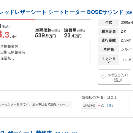
車 レッドレザーシート シートヒーター BOSEサウンド
（GH-
年式
2005
(H
額
(税込)
3
車両価格
諸費用
.3
(税込)
(税込)
乗車定員
2名
539
23
.9
.4
万円
万円
万円
走行距離
2万km
車検整備付
車体色
シルバ
定期点検整備有
保証無し
ミッショ
フロア(
ン
お気に入り
追加
店
販売店の評価・口コミ
-
ご覧いただきありがとうございます。カーセンター船津です。 展示車は全て室内ショールームにて保管! 輸入車は初めてという方にも安心してお乗り頂ける様、販売後のフ...
総合評価
点（
0件
）