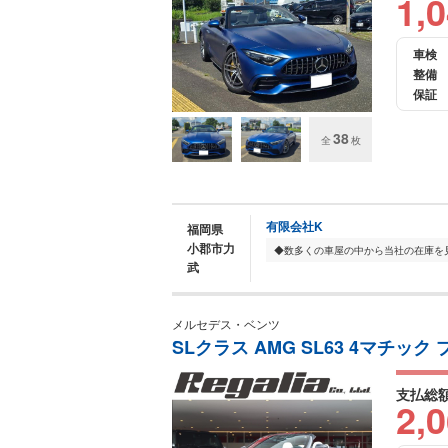
1,
車検
整備
保証
38
全
枚
有限会社K
福岡県
小郡市力
武
メルセデス・ベンツ
SLクラス AMG SL63 4マチック 
支払総
2,