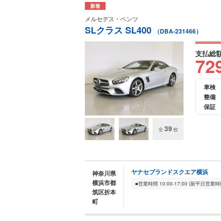
新着
メルセデス・ベンツ
SLクラス SL400
（DBA-231466）
支払総
72
車検
整備
保証
39
全
枚
ヤナセブランドスクエア横浜
神奈川県
横浜市都
筑区折本
町