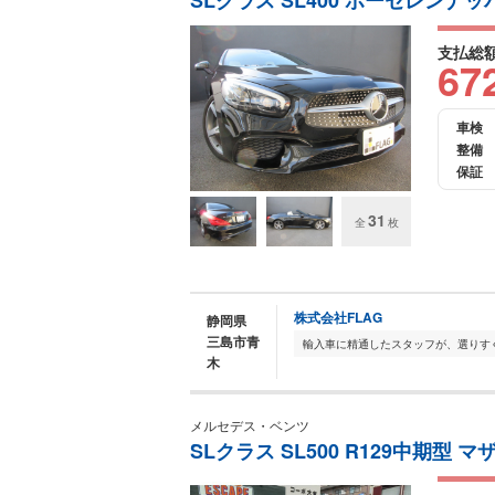
SLクラス SL400 ポーセレンナ
支払総
67
車検
整備
保証
31
全
枚
株式会社FLAG
静岡県
三島市青
木
メルセデス・ベンツ
SLクラス SL500 R129中期型