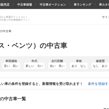
車販売店
中古車相場
中古車オークション
車ランキング
車カタ
サイ
報なら車選びドットコム！
車が揃う中古車検索サイト！
スの中古車
ス・ベンツ）の中古車
車両価格
年式
走行距離
車検
修復歴
安い
高い
新しい
古い
短い
長い
あり
なし
なし
あり
しい車の条件を登録すると、新着情報を受け取れます！
条件を登録す
）の中古車一覧