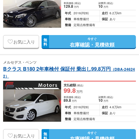
車両価格
(税込)
諸費用
(税込)
129
.8
10
万円
万円
年式
2016
(H28)
走行
6.2万km
車検
車検整備付
保証
あり
整備
定期点検整備有
今すぐ
無
お気に入り
在庫確認・見積依頼
料
メルセデス・ベンツ
Bクラス B180 2年車検付 保証付 乗出し99.8万円
（DBA-24624
2）
支払総額
(税込)
99
.8
万円
車両価格
(税込)
諸費用
(税込)
89
.8
10
万円
万円
年式
2016
(H28)
走行
4.6万km
車検
車検整備付
保証
あり
整備
定期点検整備有
今すぐ
無
お気に入り
在庫確認・見積依頼
料