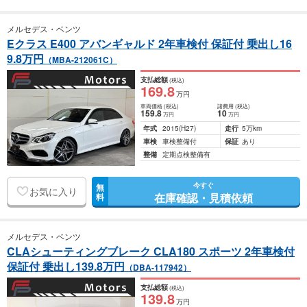
メルセデス・ベンツ
Eクラス E400 アバンギャルド 2年車検付 保証付 乗出し16
9.8万円
（MBA-212061C）
支払総額
(税込)
169
.8
万円
車両価格
(税込)
諸費用
(税込)
159
.8
10
万円
万円
年式
2015
(H27)
走行
5万km
車検
車検整備付
保証
あり
整備
定期点検整備有
今すぐ
無
お気に入り
在庫確認・見積依頼
料
メルセデス・ベンツ
CLAシューティングブレーク CLA180 スポーツ 2年車検付
保証付 乗出し139.8万円
（DBA-117942）
支払総額
(税込)
139
.8
万円