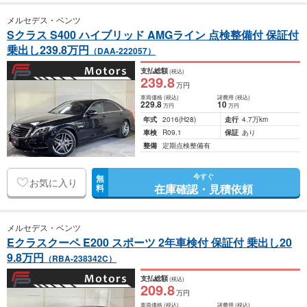
メルセデス・ベンツ
Sクラス S400 ハイブリッド AMGライン 点検整備付 保証付
乗出し239.8万円
（DAA-222057）
支払総額
(税込)
239
.8
万円
車両価格
(税込)
諸費用
(税込)
229
.8
10
万円
万円
年式
2016
(H28)
走行
4.7万km
車検
R09.1
保証
あり
整備
定期点検整備有
今すぐ
無
お気に入り
在庫確認・見積依頼
料
メルセデス・ベンツ
Eクラスクーペ E200 スポーツ 2年車検付 保証付 乗出し20
9.8万円
（RBA-238342C）
支払総額
(税込)
209
.8
万円
車両価格
(税込)
諸費用
(税込)