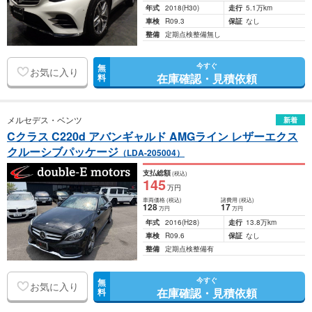
年式
2018
(H30)
走行
5.1万km
車検
R09.3
保証
なし
整備
定期点検整備無し
今すぐ
無
お気に入り
在庫確認・見積依頼
料
メルセデス・ベンツ
新着
Cクラス C220d アバンギャルド AMGライン レザーエクス
クルーシブパッケージ
（LDA-205004）
支払総額
(税込)
145
万円
車両価格
(税込)
諸費用
(税込)
128
17
万円
万円
年式
2016
(H28)
走行
13.8万km
車検
R09.6
保証
なし
整備
定期点検整備有
今すぐ
無
お気に入り
在庫確認・見積依頼
料