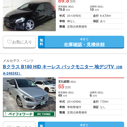
89
.8
万円
車両価格
(税込)
諸費用
(税込)
79
.8
10
万円
万円
年式
2013
(H25)
走行
8.6万km
車検
検なし
保証
あり
整備
定期点検整備有
今すぐ
無
お気に入り
在庫確認・見積依頼
料
メルセデス・ベンツ
Bクラス B180 HID キーレス バックモニター 地デジTV
（DB
A-246242）
支払総額
(税込)
55
万円
車両価格
(税込)
諸費用
(税込)
49
6
万円
万円
年式
2014
(H26)
走行
7万km
車検
車検整備付
保証
なし
整備
定期点検整備有
今すぐ
無