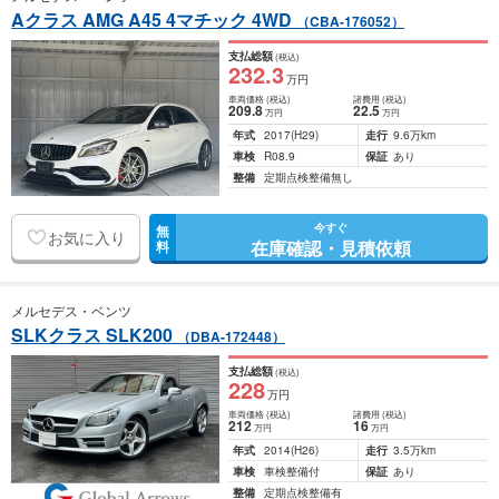
Aクラス AMG A45 4マチック 4WD
（CBA-176052）
支払総額
(税込)
232
.3
万円
車両価格
(税込)
諸費用
(税込)
209
.8
22
.5
万円
万円
年式
2017
(H29)
走行
9.6万km
車検
R08.9
保証
あり
整備
定期点検整備無し
今すぐ
無
お気に入り
在庫確認・見積依頼
料
メルセデス・ベンツ
SLKクラス SLK200
（DBA-172448）
支払総額
(税込)
228
万円
車両価格
(税込)
諸費用
(税込)
212
16
万円
万円
年式
2014
(H26)
走行
3.5万km
車検
車検整備付
保証
あり
整備
定期点検整備有