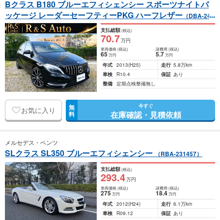
Bクラス B180 ブルーエフィシェンシー スポーツナイトパ
ッケージ レーダーセーフティーPKG ハーフレザー
（DBA-246
242）
支払総額
(税込)
70
.7
万円
車両価格
(税込)
諸費用
(税込)
65
5
.7
万円
万円
年式
2013
(H25)
走行
5.8万km
車検
R10.4
保証
あり
整備
定期点検整備無し
今すぐ
無
お気に入り
在庫確認・見積依頼
料
メルセデス・ベンツ
SLクラス SL350 ブルーエフィシェンシー
（RBA-231457）
支払総額
(税込)
293
.4
万円
車両価格
(税込)
諸費用
(税込)
275
18
.4
万円
万円
年式
2012
(H24)
走行
6.1万km
車検
R09.12
保証
あり