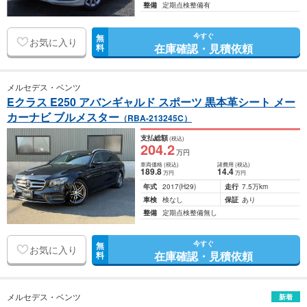
整備
定期点検整備有
今すぐ
無
お気に入り
在庫確認・見積依頼
料
メルセデス・ベンツ
Eクラス E250 アバンギャルド スポーツ 黒本革シート メー
カーナビ ブルメスター
（RBA-213245C）
支払総額
(税込)
204
.2
万円
車両価格
(税込)
諸費用
(税込)
189
.8
14
.4
万円
万円
年式
2017
(H29)
走行
7.5万km
車検
検なし
保証
あり
整備
定期点検整備無し
今すぐ
無
お気に入り
在庫確認・見積依頼
料
メルセデス・ベンツ
新着