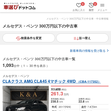
0
0
お気に入り
履歴
メニュー
メルセデス・ベンツ 300万円以下の中古車・中古車情報
メルセデス・ベンツ 300万円以下の中古車
検索条件を変更
並べ替え
新着車両の情報を受け取る
メルセデス・ベンツ 300万円以下の中古車一覧
1,093
台中（ 1 ～ 30 件を表示 ）
メルセデス・ベンツ
CLAクラス AMG CLA45 4マチック 4WD
（CBA-117352）
支払総額
(税込)
261
.3
万円
車両価格
(税込)
諸費用
(税込)
238
.5
22
.8
万円
万円
年式
2017
(H29)
走行
7.8万km