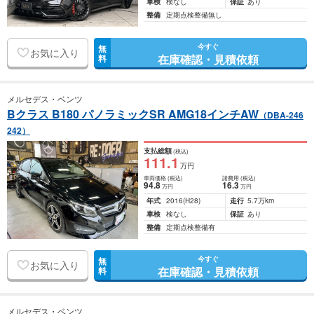
車検
検なし
保証
あり
整備
定期点検整備無し
今すぐ
無
お気に入り
在庫確認・見積依頼
料
メルセデス・ベンツ
Bクラス B180 パノラミックSR AMG18インチAW
（DBA-246
242）
支払総額
(税込)
111
.1
万円
車両価格
(税込)
諸費用
(税込)
94
.8
16
.3
万円
万円
年式
2016
(H28)
走行
5.7万km
車検
検なし
保証
あり
整備
定期点検整備有
今すぐ
無
お気に入り
在庫確認・見積依頼
料
メルセデス・ベンツ