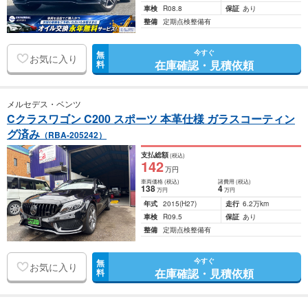
車検
R08.8
保証
あり
整備
定期点検整備有
今すぐ
無
お気に入り
在庫確認・見積依頼
料
メルセデス・ベンツ
Cクラスワゴン C200 スポーツ 本革仕様 ガラスコーティン
グ済み
（RBA-205242）
支払総額
(税込)
142
万円
車両価格
(税込)
諸費用
(税込)
138
4
万円
万円
年式
2015
(H27)
走行
6.2万km
車検
R09.5
保証
あり
整備
定期点検整備有
今すぐ
無
お気に入り
在庫確認・見積依頼
料