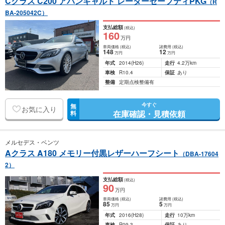
Cクラス C200 アバンギャルド レーダーセーフティPKG
（R
BA-205042C）
支払総額
(税込)
160
万円
車両価格
(税込)
諸費用
(税込)
148
12
万円
万円
年式
2014
(H26)
走行
4.2万km
車検
R10.4
保証
あり
整備
定期点検整備有
今すぐ
無
お気に入り
在庫確認・見積依頼
料
メルセデス・ベンツ
Aクラス A180 メモリー付黒レザーハーフシート
（DBA-17604
2）
支払総額
(税込)
90
万円
車両価格
(税込)
諸費用
(税込)
85
5
万円
万円
年式
2016
(H28)
走行
10万km
車検
R09.3
保証
あり