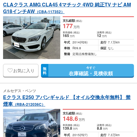
CLAクラス AMG CLA45 4マチック 4WD 純正TV ナビ AM
G18インチAW
（CBA-117352）
支払総額
(税込)
177
万円
車両価格
(税込)
諸費用
(税込)
165
12
万円
万円
年式
2014
(H26)
走行
7.1万km
車検
R09.8
保証
なし
整備
定期点検整備無し
今すぐ
無
お気に入り
在庫確認・見積依頼
料
メルセデス・ベンツ
Eクラス E250 アバンギャルド 【オイル交換永年無料】 禁
煙車
（RBA-212036C）
支払総額
(税込)
148
.6
万円
車両価格
(税込)
諸費用
(税込)
139
.8
8
.8
万円
万円
年式
2015
(H27)
走行
7.3万km