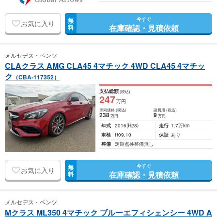
今すぐ
無
お気に入り
在庫確認・見積依頼
料
メルセデス・ベンツ
CLAクラス AMG CLA45 4マチック 4WD CLA45 4マチッ
ク
（CBA-117352）
支払総額
(税込)
247
万円
車両価格
(税込)
諸費用
(税込)
238
9
万円
万円
年式
2016
(H28)
走行
1.7万km
車検
R09.10
保証
あり
整備
定期点検整備無し
今すぐ
無
お気に入り
在庫確認・見積依頼
料
メルセデス・ベンツ
Mクラス ML350 4マチック ブルーエフィシェンシー 4WD A