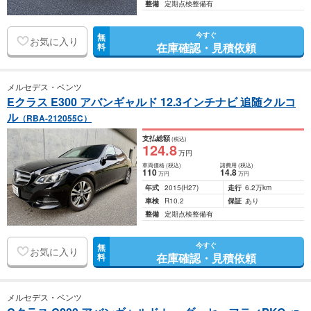
整備
定期点検整備有
今すぐ
無
お気に入り
在庫確認・見積依頼
料
メルセデス・ベンツ
Eクラス E300 アバンギャルド 12.3インチナビ 追随クルコ
ル
（RBA-212055C）
支払総額
(税込)
124
.8
万円
車両価格
(税込)
諸費用
(税込)
110
14
.8
万円
万円
年式
2015
(H27)
走行
6.2万km
車検
R10.2
保証
あり
整備
定期点検整備有
今すぐ
無
お気に入り
在庫確認・見積依頼
料
メルセデス・ベンツ