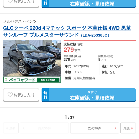
お気に入り
在庫確認・見積依頼
料
メルセデス・ベンツ
GLCクーペ 220d 4マチック スポーツ 本革仕様 4WD 黒革
サンルーフ ブルメスターサウンド
（LDA-253305C）
支払総額
(税込)
279
万円
車両価格
(税込)
諸費用
(税込)
270
9
万円
万円
年式
2017
(H29)
走行
10.5万km
車検
R09.5
保証
なし
整備
定期点検整備有
今すぐ
無
お気に入り
在庫確認・見積依頼
料
1
/ 37
最初
前の30件
次の30件
最後