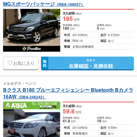
MGスポーツパッケージ
（RBA-166057）
支払総額
(税込)
185
万円
車両価格
(税込)
諸費用
(税込)
180
5
万円
万円
年式
2012
(H24)
走行
6.3万km
車検
R09.10
保証
あり
整備
定期点検整備有
今すぐ
無
お気に入り
在庫確認・見積依頼
料
メルセデス・ベンツ
Bクラス B180 ブルーエフィシェンシー Bluetooth Bカメラ
16AW
（DBA-246242）
支払総額
(税込)
59
.8
万円
車両価格
(税込)
諸費用
(税込)
41
.8
18
万円
万円
年式
2013
(H25)
走行
4万km
車検
車検整備付
保証
あり