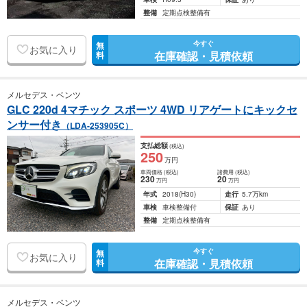
整備
定期点検整備有
今すぐ
無
お気に入り
在庫確認・見積依頼
料
メルセデス・ベンツ
GLC 220d 4マチック スポーツ 4WD リアゲートにキックセ
ンサー付き
（LDA-253905C）
支払総額
(税込)
250
万円
車両価格
(税込)
諸費用
(税込)
230
20
万円
万円
年式
2018
(H30)
走行
5.7万km
車検
車検整備付
保証
あり
整備
定期点検整備有
今すぐ
無
お気に入り
在庫確認・見積依頼
料
メルセデス・ベンツ