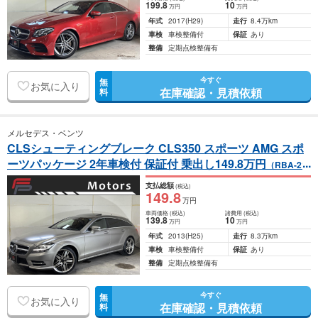
199
.8
10
万円
万円
年式
2017
(H29)
走行
8.4万km
車検
車検整備付
保証
あり
整備
定期点検整備有
今すぐ
無
お気に入り
在庫確認・見積依頼
料
メルセデス・ベンツ
CLSシューティングブレーク CLS350 スポーツ AMG スポ
ーツパッケージ 2年車検付 保証付 乗出し149.8万円
（RBA-21
8959）
支払総額
(税込)
149
.8
万円
車両価格
(税込)
諸費用
(税込)
139
.8
10
万円
万円
年式
2013
(H25)
走行
8.3万km
車検
車検整備付
保証
あり
整備
定期点検整備有
今すぐ
無
お気に入り
在庫確認・見積依頼
料