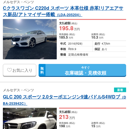
メルセデス・ベンツ
Cクラスワゴン C220d スポーツ 本革仕様 赤革!リアエアサ
ス新品!アトマイザー搭載
（LDA-205204）
支払総額
(税込)
195
.8
万円
車両価格
(税込)
諸費用
(税込)
185
.5
10
.3
万円
万円
年式
2016
(H28)
走行
4万km
車検
R09.9
保証
あり
整備
定期点検整備有
今すぐ
無
お気に入り
在庫確認・見積依頼
料
メルセデス・ベンツ
新着
GLC 200 スポーツ 2.0ターボエンジン9速パドルS4WDブ
（D
BA-253942C）
支払総額
(税込)
213
万円
車両価格
(税込)
諸費用
(税込)
198
15
万円
万円