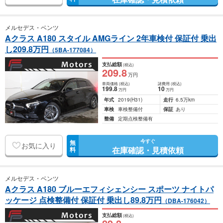
メルセデス・ベンツ
Aクラス A180 スタイル AMGライン 2年車検付 保証付 乗出
し209.8万円
（5BA-177084）
支払総額
(税込)
209
.8
万円
車両価格
(税込)
諸費用
(税込)
199
.8
10
万円
万円
年式
2019
(H31)
走行
6.5万km
車検
車検整備付
保証
あり
整備
定期点検整備有
今すぐ
無
お気に入り
在庫確認・見積依頼
料
メルセデス・ベンツ
Aクラス A180 ブルーエフィシェンシー スポーツ ナイトパ
ッケージ 点検整備付 保証付 乗出し89.8万円
（DBA-176042）
支払総額
(税込)