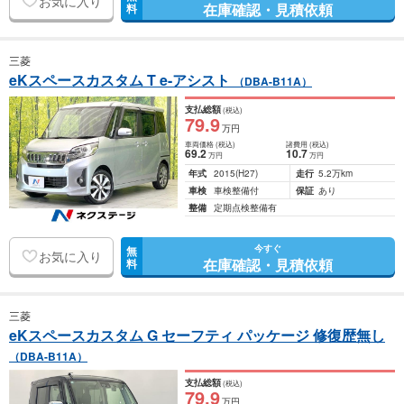
お気に入り
在庫確認・見積依頼
料
三菱
eKスペースカスタム T e-アシスト
（DBA-B11A）
支払総額
(税込)
79
.9
万円
車両価格
(税込)
諸費用
(税込)
69
.2
10
.7
万円
万円
年式
2015
(H27)
走行
5.2万km
車検
車検整備付
保証
あり
整備
定期点検整備有
今すぐ
無
お気に入り
在庫確認・見積依頼
料
三菱
eKスペースカスタム G セーフティ パッケージ 修復歴無し
（DBA-B11A）
支払総額
(税込)
79
.9
万円