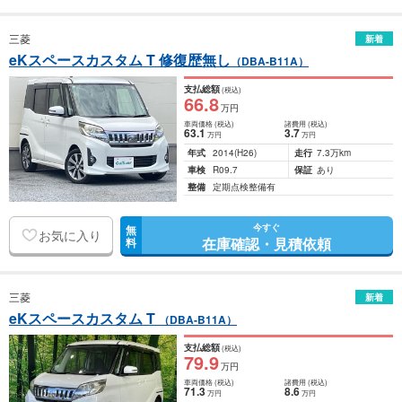
三菱
新着
eKスペースカスタム T 修復歴無し
（DBA-B11A）
支払総額
(税込)
66
.8
万円
車両価格
(税込)
諸費用
(税込)
63
.1
3
.7
万円
万円
年式
2014
(H26)
走行
7.3万km
車検
R09.7
保証
あり
整備
定期点検整備有
今すぐ
無
お気に入り
在庫確認・見積依頼
料
三菱
新着
eKスペースカスタム T
（DBA-B11A）
支払総額
(税込)
79
.9
万円
車両価格
(税込)
諸費用
(税込)
71
.3
8
.6
万円
万円