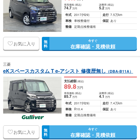
車両価格
(税込)
諸費用
(税込)
74
.7
5
.2
万円
万円
年式
2017
(H29)
走行
7.5万km
車検
車検整備付
保証
あり
整備
定期点検整備有
今すぐ
無
お気に入り
在庫確認・見積依頼
料
三菱
eKスペースカスタム T e-アシスト 修復歴無し
（DBA-B11A）
支払総額
(税込)
89
.8
万円
車両価格
(税込)
諸費用
(税込)
85
.7
4
.1
万円
万円
年式
2017
(H29)
走行
7.4万km
車検
R10.4
保証
あり
整備
定期点検整備有
今すぐ
無
お気に入り
在庫確認・見積依頼
料