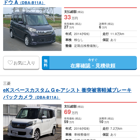
ドウ A
（DBA-B11A）
支払総額
(税込)
33
万円
車両価格
(税込)
諸費用
(税込)
27
6
万円
万円
年式
2014
(H26)
走行
11.9万km
車検
検なし
保証
あり
整備
定期点検整備無し
今すぐ
無
お気に入り
在庫確認・見積依頼
料
三菱
eKスペースカスタム G e-アシスト 衝突被害軽減ブレーキ
バックカメラ
（DBA-B11A）
支払総額
(税込)
69
万円
車両価格
(税込)
諸費用
(税込)
59
10
万円
万円
年式
2016
(H28)
走行
7.2万km
車検
車検整備付
保証
あり