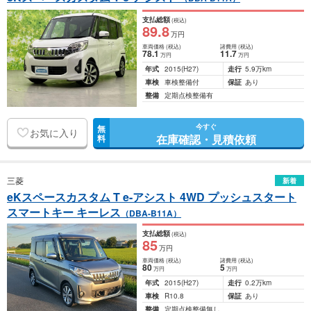
支払総額
(税込)
89
.8
万円
車両価格
(税込)
諸費用
(税込)
78
.1
11
.7
万円
万円
年式
2015
(H27)
走行
5.9万km
車検
車検整備付
保証
あり
整備
定期点検整備有
今すぐ
無
お気に入り
在庫確認・見積依頼
料
三菱
新着
eKスペースカスタム T e-アシスト 4WD プッシュスタート
スマートキー キーレス
（DBA-B11A）
支払総額
(税込)
85
万円
車両価格
(税込)
諸費用
(税込)
80
5
万円
万円
年式
2015
(H27)
走行
0.2万km
車検
R10.8
保証
あり
整備
定期点検整備無し