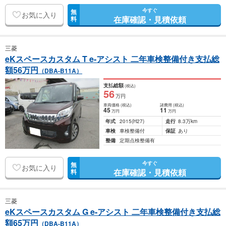
今すぐ
無
お気に入り
在庫確認・見積依頼
料
三菱
eKスペースカスタム T e-アシスト 二年車検整備付き支払総
額56万円
（DBA-B11A）
支払総額
(税込)
56
万円
車両価格
(税込)
諸費用
(税込)
45
11
万円
万円
年式
2015
(H27)
走行
8.3万km
車検
車検整備付
保証
あり
整備
定期点検整備有
今すぐ
無
お気に入り
在庫確認・見積依頼
料
三菱
eKスペースカスタム G e-アシスト 二年車検整備付き支払総
額65万円
（DBA-B11A）