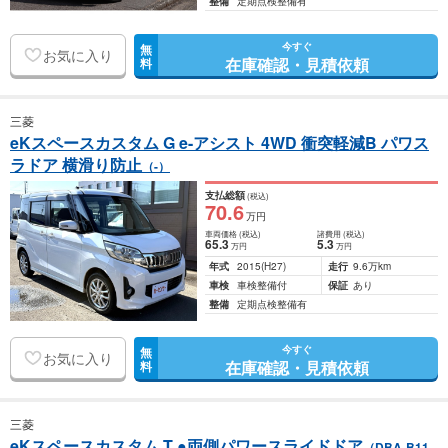
整備
定期点検整備有
今すぐ
無
お気に入り
在庫確認・見積依頼
料
三菱
eKスペースカスタム G e-アシスト 4WD 衝突軽減B パワス
ラドア 横滑り防止
（-）
支払総額
(税込)
70
.6
万円
車両価格
(税込)
諸費用
(税込)
65
.3
5
.3
万円
万円
年式
2015
(H27)
走行
9.6万km
車検
車検整備付
保証
あり
整備
定期点検整備有
今すぐ
無
お気に入り
在庫確認・見積依頼
料
三菱
eKスペースカスタム T ●両側パワースライドドア
（DBA-B11