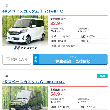
三菱
eKスペースカスタム T
（DBA-B11A）
支払総額
(税込)
82
.9
万円
車両価格
(税込)
諸費用
(税込)
75
.4
7
.5
万円
万円
年式
2015
(H27)
走行
3.2万km
車検
R08.12
保証
あり
整備
定期点検整備有
今すぐ
無
お気に入り
在庫確認・見積依頼
料
三菱
新着
eKスペースカスタム G
（DBA-B11A）
支払総額
(税込)
54
.9
万円
車両価格
(税込)
諸費用
(税込)
47
.2
7
.7
万円
万円
年式
2014
(H26)
走行
8.6万km