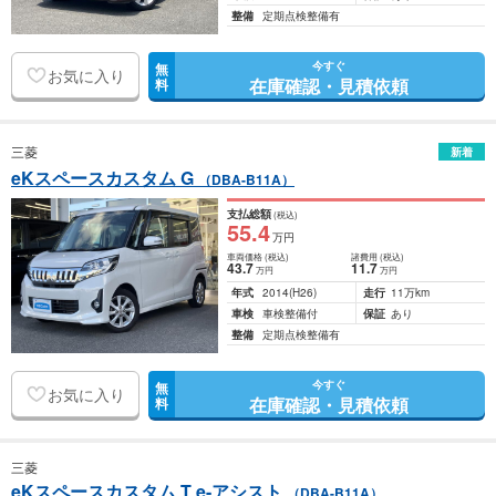
整備
定期点検整備有
今すぐ
無
お気に入り
在庫確認・見積依頼
料
三菱
新着
eKスペースカスタム G
（DBA-B11A）
支払総額
(税込)
55
.4
万円
車両価格
(税込)
諸費用
(税込)
43
.7
11
.7
万円
万円
年式
2014
(H26)
走行
11万km
車検
車検整備付
保証
あり
整備
定期点検整備有
今すぐ
無
お気に入り
在庫確認・見積依頼
料
三菱
eKスペースカスタム T e-アシスト
（DBA-B11A）