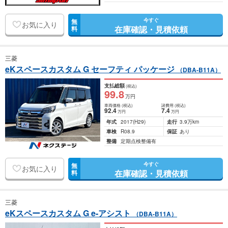
今すぐ
無
お気に入り
在庫確認・見積依頼
料
三菱
eKスペースカスタム G セーフティ パッケージ
（DBA-B11A）
支払総額
(税込)
99
.8
万円
車両価格
(税込)
諸費用
(税込)
92
.4
7
.4
万円
万円
年式
2017
(H29)
走行
3.9万km
車検
R08.9
保証
あり
整備
定期点検整備有
今すぐ
無
お気に入り
在庫確認・見積依頼
料
三菱
eKスペースカスタム G e-アシスト
（DBA-B11A）