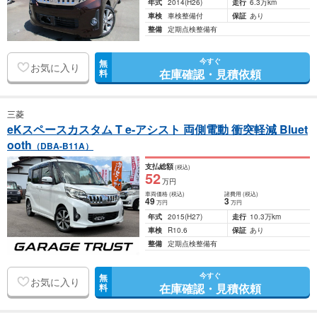
年式
2014
(H26)
走行
6.3万km
車検
車検整備付
保証
あり
整備
定期点検整備有
今すぐ
無
お気に入り
在庫確認・見積依頼
料
三菱
eKスペースカスタム T e-アシスト 両側電動 衝突軽減 Bluet
ooth
（DBA-B11A）
支払総額
(税込)
52
万円
車両価格
(税込)
諸費用
(税込)
49
3
万円
万円
年式
2015
(H27)
走行
10.3万km
車検
R10.6
保証
あり
整備
定期点検整備有
今すぐ
無
お気に入り
在庫確認・見積依頼
料