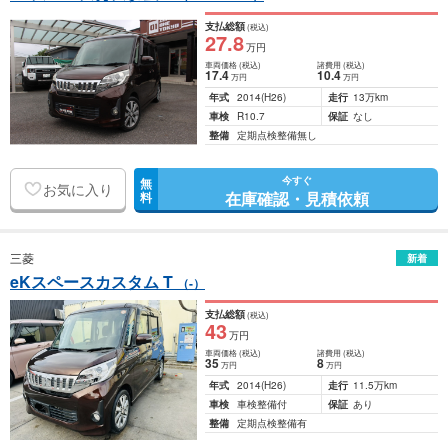
支払総額
(税込)
27
.8
万円
車両価格
(税込)
諸費用
(税込)
17
.4
10
.4
万円
万円
年式
2014
(H26)
走行
13万km
車検
R10.7
保証
なし
整備
定期点検整備無し
今すぐ
無
お気に入り
在庫確認・見積依頼
料
三菱
新着
eKスペースカスタム T
（-）
支払総額
(税込)
43
万円
車両価格
(税込)
諸費用
(税込)
35
8
万円
万円
年式
2014
(H26)
走行
11.5万km
車検
車検整備付
保証
あり
整備
定期点検整備有