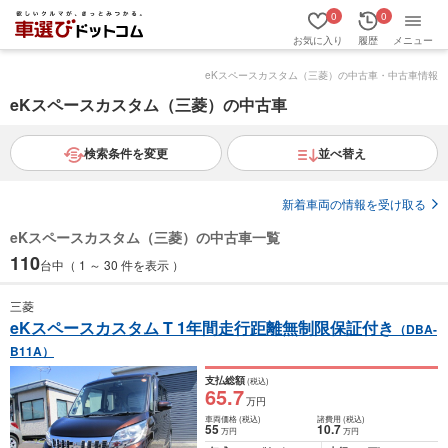
0
0
お気に入り
履歴
メニュー
eKスペースカスタム（三菱）の中古車・中古車情報
eKスペースカスタム（三菱）の中古車
検索条件を変更
並べ替え
新着車両の情報を受け取る
eKスペースカスタム（三菱）の中古車一覧
110
台中（ 1 ～ 30 件を表示 ）
三菱
eKスペースカスタム T 1年間走行距離無制限保証付き
（DBA-
B11A）
支払総額
(税込)
65
.7
万円
車両価格
(税込)
諸費用
(税込)
55
10
.7
万円
万円