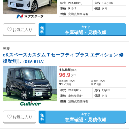
年式
2014
(H26)
走行
3.4万km
車検
R10.7
保証
あり
整備
定期点検整備有
今すぐ
無
お気に入り
在庫確認・見積依頼
料
三菱
eKスペースカスタム T セーフティ プラス エディション 修
復歴無し
（DBA-B11A）
支払総額
(税込)
96
.9
万円
車両価格
(税込)
諸費用
(税込)
91
.7
5
.2
万円
万円
年式
2019
(R1)
走行
7万km
車検
車検整備付
保証
あり
整備
定期点検整備有
今すぐ
無
お気に入り
在庫確認・見積依頼
料