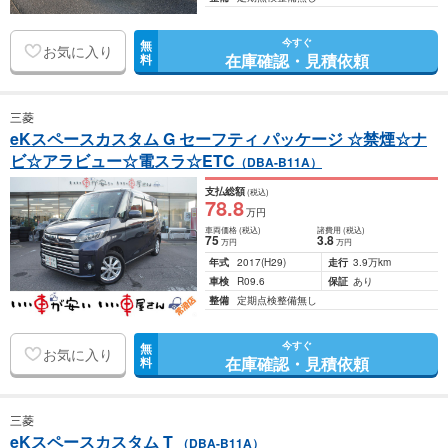
今すぐ
無
お気に入り
在庫確認・見積依頼
料
三菱
eKスペースカスタム G セーフティ パッケージ ☆禁煙☆ナ
ビ☆アラビュー☆電スラ☆ETC
（DBA-B11A）
支払総額
(税込)
78
.8
万円
車両価格
(税込)
諸費用
(税込)
75
3
.8
万円
万円
年式
2017
(H29)
走行
3.9万km
車検
R09.6
保証
あり
整備
定期点検整備無し
今すぐ
無
お気に入り
在庫確認・見積依頼
料
三菱
eKスペースカスタム T
（DBA-B11A）