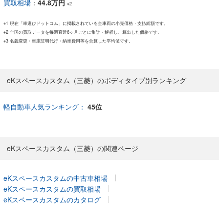
買取相場
：
44.8万円
※2
※1 現在「車選びドットコム」に掲載されている全車両の小売価格・支払総額です。
※2 全国の買取データを毎週直近6ヶ月ごとに集計・解析し、算出した価格です。
※3 名義変更・車庫証明代行・納車費用等を合算した平均値です。
eKスペースカスタム（三菱）のボディタイプ別ランキング
軽自動車人気ランキング：
45位
eKスペースカスタム（三菱）の関連ページ
eKスペースカスタムの中古車相場
eKスペースカスタムの買取相場
eKスペースカスタムのカタログ