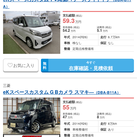
A）
支払総額
(税込)
59
.3
万円
車両価格
(税込)
諸費用
(税込)
54
.2
5
.1
万円
万円
年式
2014
(H26)
走行
6.7万km
車検
検なし
保証
なし
整備
定期点検整備有
今すぐ
無
お気に入り
在庫確認・見積依頼
料
三菱
eKスペースカスタム G Bカメラ スマキ―
（DBA-B11A）
支払総額
(税込)
55
万円
車両価格
(税込)
諸費用
(税込)
47
8
万円
万円
年式
2014
(H26)
走行
8万km
車検
車検整備付
保証
あり
整備
定期点検整備有