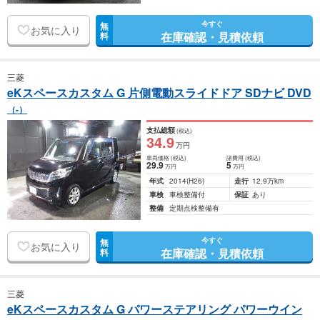
今すぐ
無
お気に入り
在庫確認・見積依頼
料
三菱
eKスペースカスタム G 片側電動スライドドア SDナビ DVD
（-）
支払総額
(税込)
34
.9
万円
車両価格
(税込)
諸費用
(税込)
29
.9
5
万円
万円
年式
2014
(H26)
走行
12.9万km
車検
車検整備付
保証
あり
整備
定期点検整備有
今すぐ
無
お気に入り
在庫確認・見積依頼
料
三菱
eKスペースカスタム G パワーステアリング パワーウイン