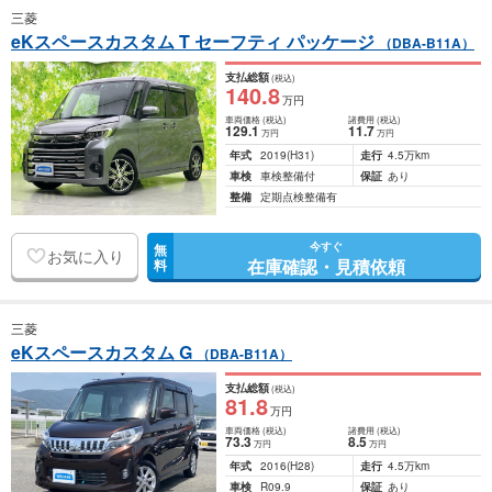
三菱
eKスペースカスタム T セーフティ パッケージ
（DBA-B11A）
支払総額
(税込)
140
.8
万円
車両価格
(税込)
諸費用
(税込)
129
.1
11
.7
万円
万円
年式
2019
(H31)
走行
4.5万km
車検
車検整備付
保証
あり
整備
定期点検整備有
今すぐ
無
お気に入り
在庫確認・見積依頼
料
三菱
eKスペースカスタム G
（DBA-B11A）
支払総額
(税込)
81
.8
万円
車両価格
(税込)
諸費用
(税込)
73
.3
8
.5
万円
万円
年式
2016
(H28)
走行
4.5万km
車検
R09.9
保証
あり