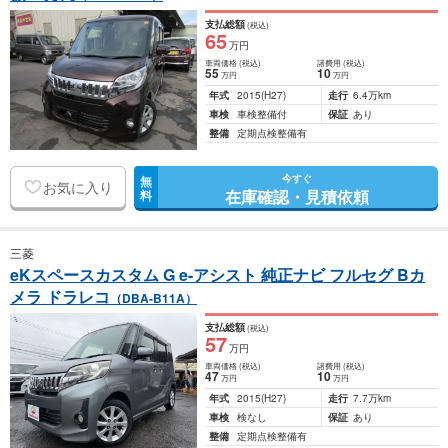
支払総額
(税込)
65
万円
車両価格
(税込)
諸費用
(税込)
55
10
万円
万円
年式
2015
(H27)
走行
6.4万km
車検
車検整備付
保証
あり
整備
定期点検整備有
今すぐ
無
お気に入り
在庫確認・見積依頼
料
三菱
eKスペースカスタム G e-アシスト 純正ナビ フルセグ Bカ
メラ ドラレコ
（DBA-B11A）
支払総額
(税込)
57
万円
車両価格
(税込)
諸費用
(税込)
47
10
万円
万円
年式
2015
(H27)
走行
7.7万km
車検
検なし
保証
あり
整備
定期点検整備有