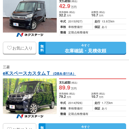
支払総額
(税込)
42
.9
万円
車両価格
(税込)
諸費用
(税込)
32
.2
10
.7
万円
万円
年式
2015
(H27)
走行
13.9万km
車検
車検整備付
保証
あり
整備
定期点検整備有
今すぐ
無
お気に入り
在庫確認・見積依頼
料
三菱
eKスペースカスタム T
（DBA-B11A）
支払総額
(税込)
89
.9
万円
車両価格
(税込)
諸費用
(税込)
79
.2
10
.7
万円
万円
年式
2014
(H26)
走行
1.7万km
車検
車検整備付
保証
あり
整備
定期点検整備有
今すぐ
無