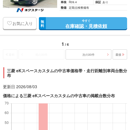
車検
R09.4
保証
あり
整備
定期点検整備有
今すぐ
無
お気に入り
在庫確認・見積依頼
料
1
/ 4
最初
前の30件
次の30件
最後
三菱 eKスペースカスタムの中古車価格帯・走行距離別車両台数分
布
更新日 2026/08/03
価格による三菱 eKスペースカスタムの中古車の掲載台数分布