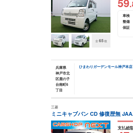
59
.
車検
整備
保証
65
全
枚
ひまわりガーデンモール神戸本店
兵庫県
神戸市北
区鹿の子
台南町6
丁目
三菱
ミニキャブバン CD 修復歴無 JA
支払総