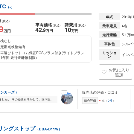
TC
（-）
年式
2013
(H
額
(税込)
車両価格
諸費用
9
(税込)
(税込)
乗車定員
4名
42
10
.9
万円
万円
万円
走行距離
5.1万k
検なし
車体色
シルバ
定期点検整備有
車選びドットコム保証EGSプラス付き(ライトプラン
ミッショ
インパ
ン
1年間 走行距離無制限)
お気に入り
追加
マンカーズ )
販売店の評価・口コミ
-
これまで海外販売をメインにやっていました。 その経験を活かして、国内販売にも挑戦しています! お客様のご希望にあったお車を全国から探すことを得意としていますの...
総合評価
点（
0件
）
ドリングストップ
（DBA-B11W）