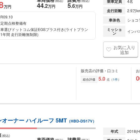
車両価格
諸費用
8
(税込)
(税込)
乗車定員
4名
44
5
.2
.6
万円
万円
万円
走行距離
2.9万k
R09.10
車体色
ショコ
定期点検整備有
車選びドットコム保証EGSプラス付き(ライトプラン
ミッショ
インパ
ン
1年間 走行距離無制限)
お気に入り
追加
販売店の評価・口コミ
お
0
5.0
総合評価
点（
1件
）
オーナー ハイルーフ 5MT
（HBD-DS17V）
年式
2018
(H
額
(税込)
車両価格
諸費用