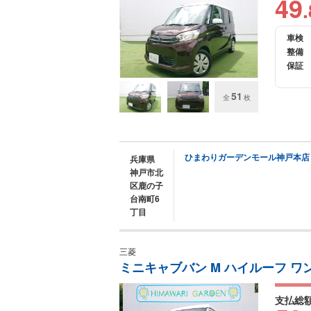
49
.
車検
整備
保証
51
全
枚
ひまわりガーデンモール神戸本店
兵庫県
神戸市北
区鹿の子
台南町6
丁目
三菱
ミニキャブバン M ハイルーフ ワン
支払総