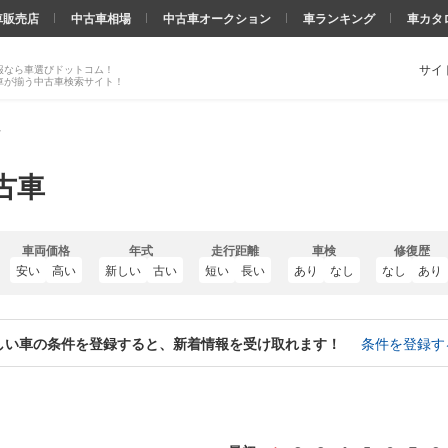
車販売店
中古車相場
中古車オークション
車ランキング
車カタ
サイ
報なら車選びドットコム！
車が揃う中古車検索サイト！
車
古車
車両価格
年式
走行距離
車検
修復歴
安い
高い
新しい
古い
短い
長い
あり
なし
なし
あり
しい車の条件を登録すると、新着情報を受け取れます！
条件を登録す