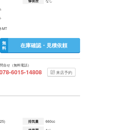
修復歴
なし
m
ト
ネMT
無
在庫確認・見積依頼
料
問合せ（無料電話）
078-6015-14808
来店予約
25)
排気量
660cc
なし