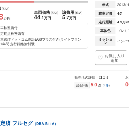
年式
2013
(H
額
(税込)
車両価格
諸費用
8
(税込)
(税込)
乗車定員
4名
44
5
.1
.7
万円
万円
万円
走行距離
4.9万k
車検整備付
車体色
プレミ
定期点検整備有
車選びドットコム保証EGSプラス付き(ライトプラン
ミッショ
インパ
ン
1年間 走行距離無制限)
お気に入り
追加
販売店の評価・口コミ
お
0
5.0
総合評価
点（
1件
）
A鑑定済 フルセグ
（DBA-B11A）