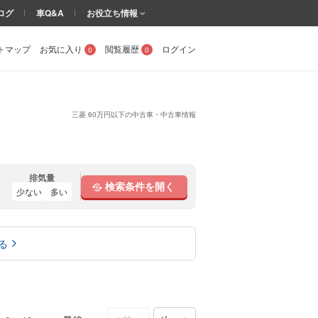
ログ
車Q&A
お役立ち情報
トマップ
お気に入り
閲覧履歴
ログイン
0
0
三菱 60万円以下の中古車・中古車情報
排気量
検索条件を開く
少ない
多い
る