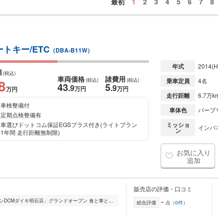
最初
1
2
3
4
5
6
7
8
ートキー/ETC
（DBA-B11W）
年式
2014
(H
額
(税込)
車両価格
諸費用
8
(税込)
(税込)
乗車定員
4名
43
5
.9
.9
万円
万円
万円
走行距離
6.7万k
車検整備付
車体色
パープ
定期点検整備有
車選びドットコム保証EGSプラス付き(ライトプラン
ミッショ
インパ
ン
1年間 走行距離無制限)
お気に入り
追加
販売店の評価・口コミ
-
2021年11月1日より「ひまわりガーデンDCMダイキ明石店」グランドオープン 食と車とアウトドアのお庭のコンセプトのお店。 軽キャンピンカーちょいCANや軽ハイトワゴン...
総合評価
点（
0件
）