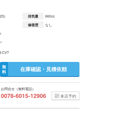
25)
排気量
660cc
修復歴
なし
m
ー
ネCVT
無
在庫確認・見積依頼
料
お問合せ（無料電話）
0078-6015-12906
来店予約