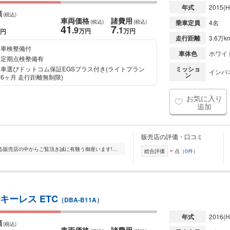
年式
2015
(H
額
(税込)
車両価格
諸費用
(税込)
(税込)
乗車定員
4名
41
7
.9
.1
万円
万円
円
走行距離
3.6万k
車検整備付
車体色
ホワイ
定期点検整備有
車選びドットコム保証EGSプラス付き(ライトプラン
ミッショ
インパ
ン
6ヶ月 走行距離無制限)
お気に入り
追加
販売店の評価・口コミ
-
CARSHOP NEXTです。この度は数ある販売店の中からご覧頂き誠に有難う御座います!当店では、お客様に車両の状態を納得、安心して頂けますように、全車、JAAA査定済となっ...
総合評価
点（
0件
）
 キーレス ETC
（DBA-B11A）
年式
2016
(H
額
(税込)