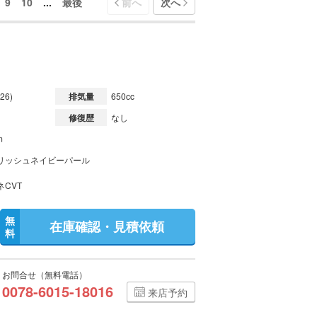
9
10
...
最後
前へ
次へ
26)
排気量
650cc
修復歴
なし
m
リッシュネイビーパール
ネCVT
無
在庫確認・見積依頼
料
お問合せ（無料電話）
0078-6015-18016
来店予約