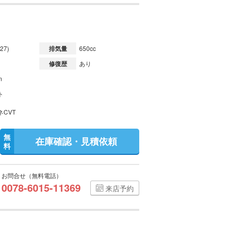
27)
排気量
650cc
修復歴
あり
m
ト
ネCVT
無
在庫確認・見積依頼
料
お問合せ（無料電話）
0078-6015-11369
来店予約