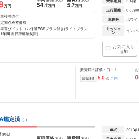
8
(税込)
(税込)
乗車定員
2(4)名
54
5
.1
.7
万円
万円
万円
走行距離
6.5万k
車検整備付
車体色
ホワイ
定期点検整備有
車選びドットコム保証EGSプラス付き(ライトプラン
ミッショ
インパ
ン
1年間 走行距離無制限)
お気に入り
追加
販売店の評価・口コミ
お
0
5.0
総合評価
点（
1件
）
AA鑑定済
（-）
年式
2013
(H
額
(税込)
車両価格
諸費用
(税込)
(税込)
2(4)名