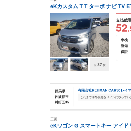
eKカスタム T T ターボ ナビ TV E
支払総
52
.
車検
整備
保証
37
全
枚
有限会社REHMAN CARS( レイ
群馬県
佐波郡玉
村町五料
三菱
eKワゴン G スマートキー アイ