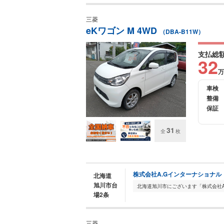
三菱
eKワゴン M 4WD
（DBA-B11W）
支払総
32
万
車検
整備
保証
31
全
枚
株式会社A.Gインターナショナル
北海道
旭川市台
場2条
三菱