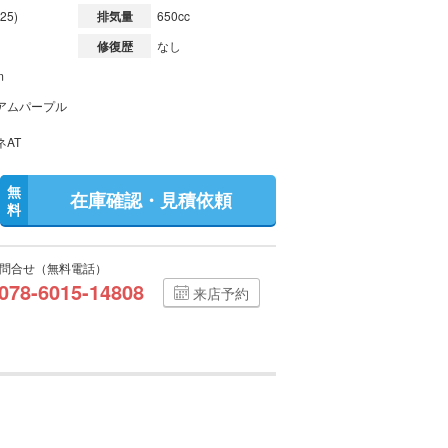
25)
排気量
650cc
修復歴
なし
m
アムパープル
ネAT
無
在庫確認・見積依頼
料
問合せ（無料電話）
078-6015-14808
来店予約