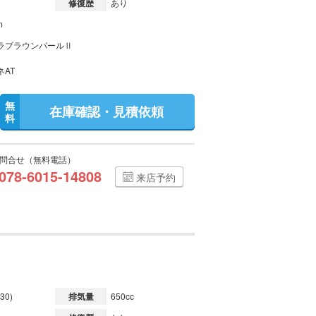
修復歴
あり
m
ラブラウンパールⅡ
ネAT
無
在庫確認・見積依頼
料
問合せ（無料電話）
078-6015-14808
来店予約
30)
排気量
650cc