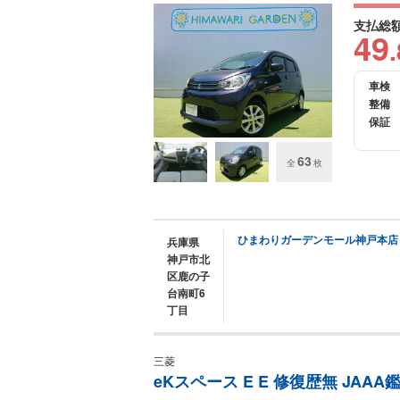
支払総
49
.
車検
整備
保証
63
全
枚
ひまわりガーデンモール神戸本店
兵庫県
神戸市北
区鹿の子
台南町6
丁目
三菱
eKスペース E E 修復歴無 JAA