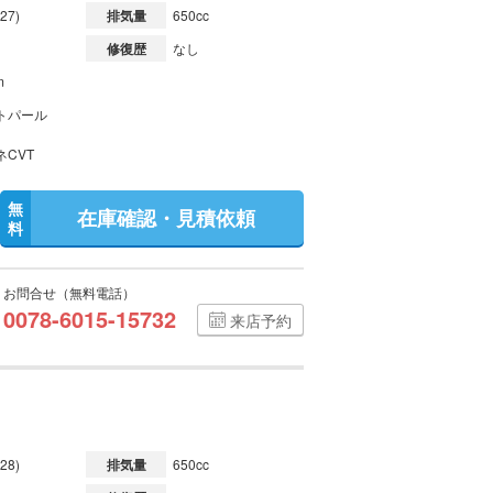
27)
排気量
650cc
修復歴
なし
m
トパール
ネCVT
無
在庫確認・見積依頼
料
お問合せ（無料電話）
0078-6015-15732
来店予約
28)
排気量
650cc