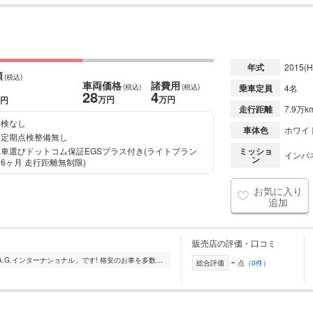
年式
2015
(H
額
(税込)
車両価格
諸費用
(税込)
(税込)
乗車定員
4名
28
4
万円
万円
円
走行距離
7.9万k
検なし
車体色
ホワイ
定期点検整備無し
車選びドットコム保証EGSプラス付き(ライトプラン
ミッショ
インパ
ン
6ヶ月 走行距離無制限)
お気に入り
追加
販売店の評価・口コミ
-
北海道旭川市にございます「株式会社A.G.インターナショナル」です! 格安のお車を多数ラインナップ!道内遠方納車も大歓迎です! 旭川から150キロまでは納車陸送費用無料!...
総合評価
点（
0件
）