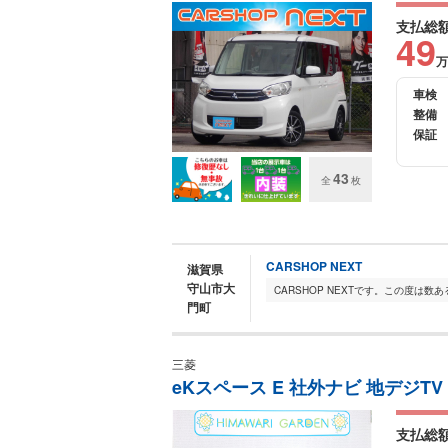
支払総
49
万
車検
整備
保証
43
全
枚
CARSHOP NEXT
滋賀県
守山市大
門町
三菱
eKスペース E 社外ナビ 地デジTV
支払総